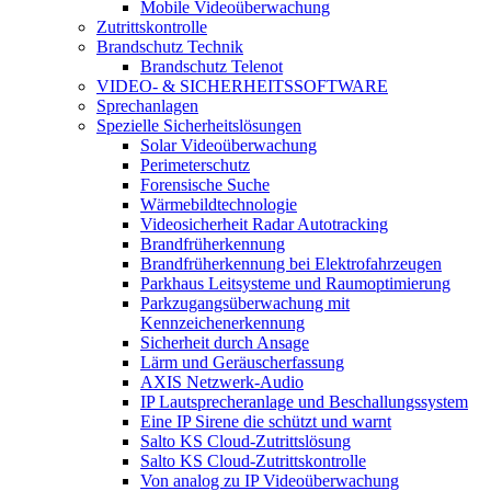
Mobile Videoüberwachung
Zutrittskontrolle
Brandschutz Technik
Brandschutz Telenot
VIDEO- & SICHERHEITSSOFTWARE
Sprechanlagen
Spezielle Sicherheitslösungen
Solar Videoüberwachung
Perimeterschutz
Forensische Suche
Wärmebildtechnologie
Videosicherheit Radar Autotracking​
Brandfrüherkennung
Brandfrüherkennung bei Elektrofahrzeugen
Parkhaus Leitsysteme und Raumoptimierung
Parkzugangsüberwachung mit
Kennzeichenerkennung
Sicherheit durch Ansage
Lärm und Geräuscherfassung
AXIS Netzwerk-Audio
IP Lautsprecheranlage und Beschallungssystem
Eine IP Sirene die schützt und warnt
Salto KS Cloud-Zutrittslösung
Salto KS Cloud-Zutrittskontrolle
Von analog zu IP Videoüberwachung