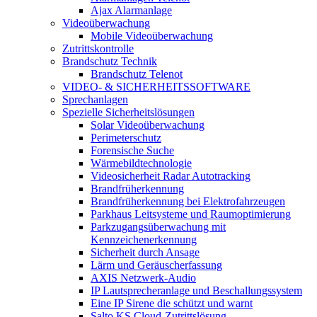
Ajax Alarmanlage
Videoüberwachung
Mobile Videoüberwachung
Zutrittskontrolle
Brandschutz Technik
Brandschutz Telenot
VIDEO- & SICHERHEITSSOFTWARE
Sprechanlagen
Spezielle Sicherheitslösungen
Solar Videoüberwachung
Perimeterschutz
Forensische Suche
Wärmebildtechnologie
Videosicherheit Radar Autotracking​
Brandfrüherkennung
Brandfrüherkennung bei Elektrofahrzeugen
Parkhaus Leitsysteme und Raumoptimierung
Parkzugangsüberwachung mit
Kennzeichenerkennung
Sicherheit durch Ansage
Lärm und Geräuscherfassung
AXIS Netzwerk-Audio
IP Lautsprecheranlage und Beschallungssystem
Eine IP Sirene die schützt und warnt
Salto KS Cloud-Zutrittslösung