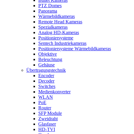
Bullet Kameras
PTZ Domes
Panorama
Wärmebildkameras
Remote Head Kameras
Spezialkameras
Analog HD-Kameras
Positioniersysteme
Sentech Industriekameras
Positioniersysteme Wärmebildkameras
Objektive
Beleuchtung
Gehäuse
Übertragungstechnik
Encoder
Decoder
Switches
Medienkonverter
WLAN
PoE
Router
SFP Module
Zweidraht
Glasfaser
HD-TVI