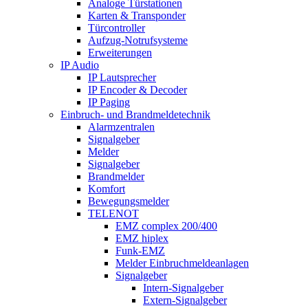
Analoge Türstationen
Karten & Transponder
Türcontroller
Aufzug-Notrufsysteme
Erweiterungen
IP Audio
IP Lautsprecher
IP Encoder & Decoder
IP Paging
Einbruch- und Brandmeldetechnik
Alarmzentralen
Signalgeber
Melder
Signalgeber
Brandmelder
Komfort
Bewegungsmelder
TELENOT
EMZ complex 200/400
EMZ hiplex
Funk-EMZ
Melder Einbruchmeldeanlagen
Signalgeber
Intern-Signalgeber
Extern-Signalgeber