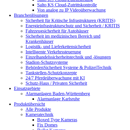
Salto KS Cloud-Zutrittskontrolle
Von analog zu IP Videoüberwachung
Branchenlösungen
Sicherheit für Kritische Infrastrukturen (KRITIS)
Energieinfrastrukturschutz und Sicherheit / KRITIS
Fahrzeugsicherheit für Autohäuser
Sicherheit im medizinischen Bereich und
Krankenhäuser
Logistik- und Lieferkettensicherheit
Intelligente Verkehrssteuerung
Einzelhandelssicherheitstechnik und -lösungen
Stadion-Schutzsysteme
BehördenSicherheit Systeme & PolizeiTechnik
Tankstellen-Schutzkonzepte​
24/7 Pferdeüberwachung mit KI
Schutz-Haus / Privaten Sicherheit
Einsatzgebiete
Alarmanlagen Baden-Württemberg
Alarmanlage Karlsruhe
Produktübersicht
Alle Produkte
Kameratechnik
Boxed Type Kameras
Fix Domes