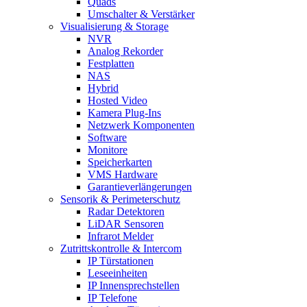
Quads
Umschalter & Verstärker
Visualisierung & Storage
NVR
Analog Rekorder
Festplatten
NAS
Hybrid
Hosted Video
Kamera Plug-Ins
Netzwerk Komponenten
Software
Monitore
Speicherkarten
VMS Hardware
Garantieverlängerungen
Sensorik & Perimeterschutz
Radar Detektoren
LiDAR Sensoren
Infrarot Melder
Zutrittskontrolle & Intercom
IP Türstationen
Leseeinheiten
IP Innensprechstellen
IP Telefone