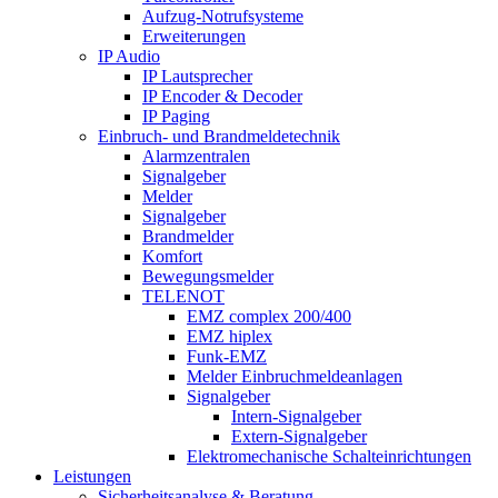
Aufzug-Notrufsysteme
Erweiterungen
IP Audio
IP Lautsprecher
IP Encoder & Decoder
IP Paging
Einbruch- und Brandmeldetechnik
Alarmzentralen
Signalgeber
Melder
Signalgeber
Brandmelder
Komfort
Bewegungsmelder
TELENOT
EMZ complex 200/400
EMZ hiplex
Funk-EMZ
Melder Einbruchmeldeanlagen
Signalgeber
Intern-Signalgeber
Extern-Signalgeber
Elektromechanische Schalteinrichtungen
Leistungen
Sicherheitsanalyse & Beratung