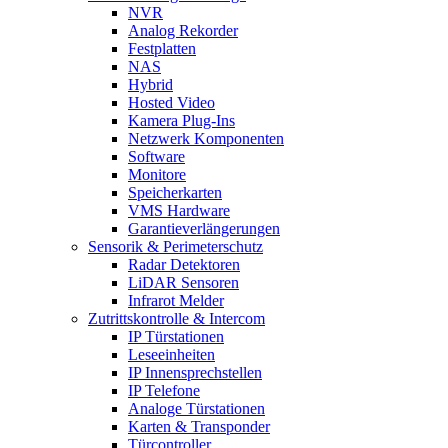
NVR
Analog Rekorder
Festplatten
NAS
Hybrid
Hosted Video
Kamera Plug-Ins
Netzwerk Komponenten
Software
Monitore
Speicherkarten
VMS Hardware
Garantieverlängerungen
Sensorik & Perimeterschutz
Radar Detektoren
LiDAR Sensoren
Infrarot Melder
Zutrittskontrolle & Intercom
IP Türstationen
Leseeinheiten
IP Innensprechstellen
IP Telefone
Analoge Türstationen
Karten & Transponder
Türcontroller