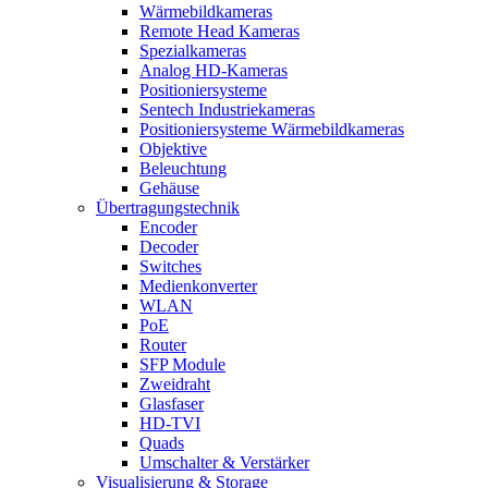
Wärmebildkameras
Remote Head Kameras
Spezialkameras
Analog HD-Kameras
Positioniersysteme
Sentech Industriekameras
Positioniersysteme Wärmebildkameras
Objektive
Beleuchtung
Gehäuse
Übertragungstechnik
Encoder
Decoder
Switches
Medienkonverter
WLAN
PoE
Router
SFP Module
Zweidraht
Glasfaser
HD-TVI
Quads
Umschalter & Verstärker
Visualisierung & Storage