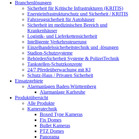
Branchenlösungen
Sicherheit für Kritische Infrastrukturen (KRITIS)
Energieinfrastrukturschutz und Sicherheit / KRITIS
Fahrzeugsicherheit für Autohäuser
Sicherheit im medizinischen Bereich und
Krankenhäuser
Logistik- und Lieferkettensicherheit
Intelligente Verkehrssteuerung
Einzelhandelssicherheitstechnik und -lösungen
Stadion-Schutzsysteme
BehördenSicherheit Systeme & PolizeiTechnik
Tankstellen-Schutzkonzepte​
24/7 Pferdeüberwachung mit KI
Schutz-Haus / Privaten Sicherheit
Einsatzgebiete
Alarmanlagen Baden-Württemberg
Alarmanlage Karlsruhe
Produktübersicht
Alle Produkte
Kameratechnik
Boxed Type Kameras
Fix Domes
Bullet Kameras
PTZ Domes
Panorama