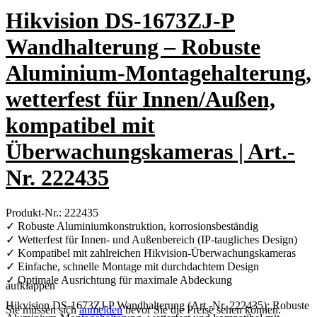
Hikvision DS-1673ZJ-P
Wandhalterung – Robuste
Aluminium-Montagehalterung,
wetterfest für Innen/Außen,
kompatibel mit
Überwachungskameras | Art.-
Nr. 222435
Produkt-Nr.: 222435
✓ Robuste Aluminiumkonstruktion, korrosionsbeständig
✓ Wetterfest für Innen- und Außenbereich (IP-taugliches Design)
✓ Kompatibel mit zahlreichen Hikvision-Überwachungskameras
✓ Einfache, schnelle Montage mit durchdachtem Design
✓ Optimale Ausrichtung für maximale Abdeckung
aufklappen
Hikvision DS-1673ZJ-P Wandhalterung (Art.-Nr. 222435): Robuste
Sie müssen sich
anmelden
bevor Sie die Preise sehen können.