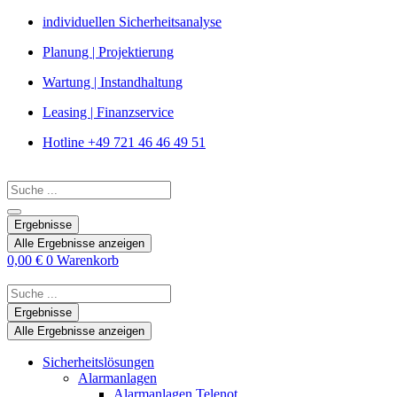
Zum
individuellen Sicherheitsanalyse
Inhalt
Planung | Projektierung
springen
Wartung | Instandhaltung
Leasing | Finanzservice
Hotline +49 721 46 46 49 51
Search
...
Ergebnisse
Alle Ergebnisse anzeigen
0,00
€
0
Warenkorb
Search
...
Ergebnisse
Alle Ergebnisse anzeigen
Sicherheitslösungen
Alarmanlagen
Alarmanlagen Telenot