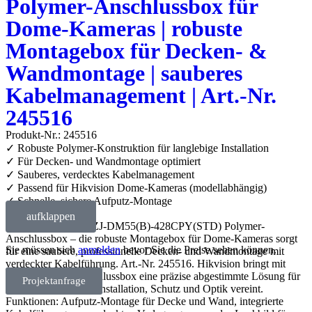
Polymer-Anschlussbox für
Dome-Kameras | robuste
Montagebox für Decken- &
Wandmontage | sauberes
Kabelmanagement | Art.-Nr.
245516
Produkt-Nr.: 245516
✓ Robuste Polymer-Konstruktion für langlebige Installation
✓ Für Decken- und Wandmontage optimiert
✓ Sauberes, verdecktes Kabelmanagement
✓ Passend für Hikvision Dome-Kameras (modellabhängig)
✓ Schnelle, sichere Aufputz-Montage
aufklappen
Hikvision DS-1280ZJ-DM55(B)-428CPY(STD) Polymer-
Anschlussbox – die robuste Montagebox für Dome-Kameras sorgt
Sie müssen sich
anmelden
bevor Sie die Preise sehen können.
für eine saubere, professionelle Decken- und Wandmontage mit
verdeckter Kabelführung. Art.-Nr. 245516. Hikvision bringt mit
dieser Polymer-Anschlussbox eine präzise abgestimmte Lösung für
Projektanfrage
Dome-Kameras, die Installation, Schutz und Optik vereint.
Funktionen: Aufputz-Montage für Decke und Wand, integrierte