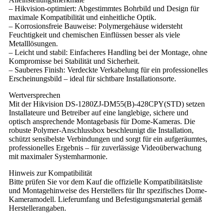
– Hikvision-optimiert: Abgestimmtes Bohrbild und Design für
maximale Kompatibilität und einheitliche Optik.
– Korrosionsfreie Bauweise: Polymergehäuse widersteht
Feuchtigkeit und chemischen Einflüssen besser als viele
Metalllösungen.
– Leicht und stabil: Einfacheres Handling bei der Montage, ohne
Kompromisse bei Stabilität und Sicherheit.
– Sauberes Finish: Verdeckte Verkabelung für ein professionelles
Erscheinungsbild – ideal für sichtbare Installationsorte.
Wertversprechen
Mit der Hikvision DS-1280ZJ-DM55(B)-428CPY(STD) setzen
Installateure und Betreiber auf eine langlebige, sichere und
optisch ansprechende Montagebasis für Dome-Kameras. Die
robuste Polymer-Anschlussbox beschleunigt die Installation,
schützt sensibelste Verbindungen und sorgt für ein aufgeräumtes,
professionelles Ergebnis – für zuverlässige Videoüberwachung
mit maximaler Systemharmonie.
Hinweis zur Kompatibilität
Bitte prüfen Sie vor dem Kauf die offizielle Kompatibilitätsliste
und Montagehinweise des Herstellers für Ihr spezifisches Dome-
Kameramodell. Lieferumfang und Befestigungsmaterial gemäß
Herstellerangaben.