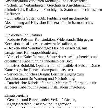
Anschlussraum verkürzen Montage- und Servicezeiten.
– Schutz für Verbindungen: Geschützter Anschlussraum
minimiert das Risiko von Feuchtigkeit, Staub und mechanischen
Einflüssen.
– Einheitliche Systemoptik: Farbliche und mechanische
Abstimmung auf Hikvision Kameras für ein harmonisches
Gesamtbild.
Funktionen und Features
– Robuste Polymer-Konstruktion: Widerstandsfähig gegen
Korrosion, ideal als Alternative zu Metallboxen.
– Decken- und Wandmontage: Flexibel einsetzbar, mit
passgenauer Kamerapositionierung.
– Verdeckte Kabelführung: Schutz des Anschlussbereichs und
ordentliche Kabelführung innerhalb der Box.
– Präzises Bohrbild: Optimiert für kompatible Hikvision Dome-
Kameras (siehe Herstellerkompatibilitätsliste).
– Servicefreundliches Design: Leichter Zugang zum
Anschlussraum für Wartung und Nachrüstung.
– Durchdachte Kabeleinführung: Mehrere Einführpunkte für
sauberes Kabelrouting gemäß Installationsumgebung.
Einsatzbereiche
– Gewerbe und Einzelhandel: Verkaufsflächen,
Eingangsbereiche, Kassen- und Regalzonen