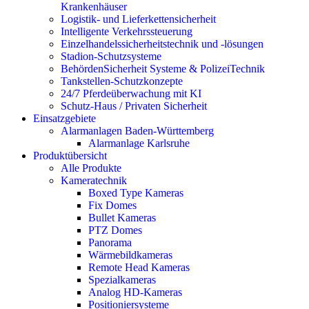
Krankenhäuser
Logistik- und Lieferkettensicherheit
Intelligente Verkehrssteuerung
Einzelhandelssicherheitstechnik und -lösungen
Stadion-Schutzsysteme
BehördenSicherheit Systeme & PolizeiTechnik
Tankstellen-Schutzkonzepte​
24/7 Pferdeüberwachung mit KI
Schutz-Haus / Privaten Sicherheit
Einsatzgebiete
Alarmanlagen Baden-Württemberg
Alarmanlage Karlsruhe
Produktübersicht
Alle Produkte
Kameratechnik
Boxed Type Kameras
Fix Domes
Bullet Kameras
PTZ Domes
Panorama
Wärmebildkameras
Remote Head Kameras
Spezialkameras
Analog HD-Kameras
Positioniersysteme