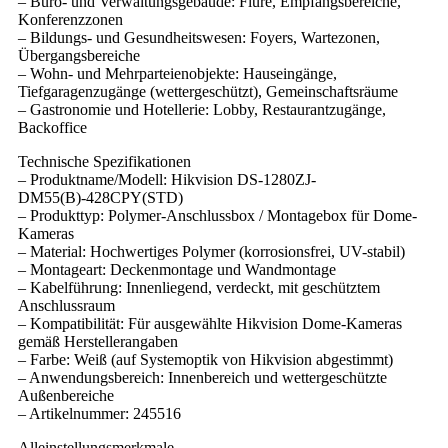
– Büro- und Verwaltungsgebäude: Flure, Empfangsbereiche,
Konferenzzonen
– Bildungs- und Gesundheitswesen: Foyers, Wartezonen,
Übergangsbereiche
– Wohn- und Mehrparteienobjekte: Hauseingänge,
Tiefgaragenzugänge (wettergeschützt), Gemeinschaftsräume
– Gastronomie und Hotellerie: Lobby, Restaurantzugänge,
Backoffice
Technische Spezifikationen
– Produktname/Modell: Hikvision DS-1280ZJ-
DM55(B)-428CPY(STD)
– Produkttyp: Polymer-Anschlussbox / Montagebox für Dome-
Kameras
– Material: Hochwertiges Polymer (korrosionsfrei, UV-stabil)
– Montageart: Deckenmontage und Wandmontage
– Kabelführung: Innenliegend, verdeckt, mit geschütztem
Anschlussraum
– Kompatibilität: Für ausgewählte Hikvision Dome-Kameras
gemäß Herstellerangaben
– Farbe: Weiß (auf Systemoptik von Hikvision abgestimmt)
– Anwendungsbereich: Innenbereich und wettergeschützte
Außenbereiche
– Artikelnummer: 245516
Alleinstellungsmerkmale