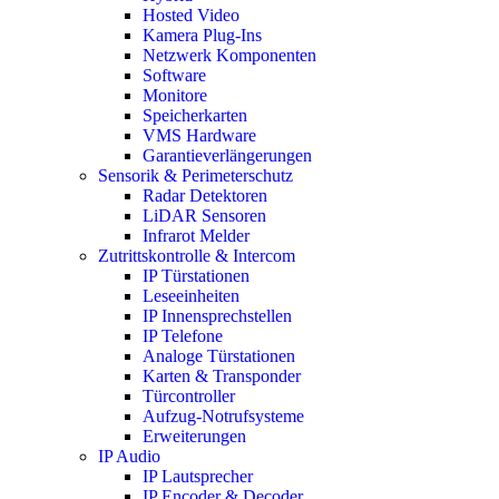
Hosted Video
Kamera Plug-Ins
Netzwerk Komponenten
Software
Monitore
Speicherkarten
VMS Hardware
Garantieverlängerungen
Sensorik & Perimeterschutz
Radar Detektoren
LiDAR Sensoren
Infrarot Melder
Zutrittskontrolle & Intercom
IP Türstationen
Leseeinheiten
IP Innensprechstellen
IP Telefone
Analoge Türstationen
Karten & Transponder
Türcontroller
Aufzug-Notrufsysteme
Erweiterungen
IP Audio
IP Lautsprecher
IP Encoder & Decoder