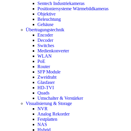
Sentech Industriekameras
Positioniersysteme Wärmebildkameras
Objektive
Beleuchtung
Gehäuse
Übertragungstechnik
Encoder
Decoder
Switches
Medienkonverter
WLAN
PoE
Router
SFP Module
Zweidraht
Glasfaser
HD-TVI
Quads
Umschalter & Verstärker
Visualisierung & Storage
NVR
Analog Rekorder
Festplatten
NAS
Hybrid