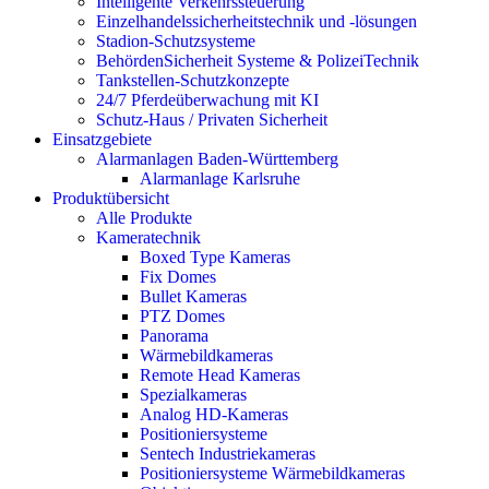
Intelligente Verkehrssteuerung
Einzelhandelssicherheitstechnik und -lösungen
Stadion-Schutzsysteme
BehördenSicherheit Systeme & PolizeiTechnik
Tankstellen-Schutzkonzepte​
24/7 Pferdeüberwachung mit KI
Schutz-Haus / Privaten Sicherheit
Einsatzgebiete
Alarmanlagen Baden-Württemberg
Alarmanlage Karlsruhe
Produktübersicht
Alle Produkte
Kameratechnik
Boxed Type Kameras
Fix Domes
Bullet Kameras
PTZ Domes
Panorama
Wärmebildkameras
Remote Head Kameras
Spezialkameras
Analog HD-Kameras
Positioniersysteme
Sentech Industriekameras
Positioniersysteme Wärmebildkameras