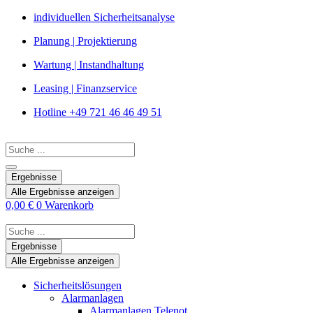
Zum
individuellen Sicherheitsanalyse
Inhalt
Planung | Projektierung
springen
Wartung | Instandhaltung
Leasing | Finanzservice
Hotline +49 721 46 46 49 51
Search
...
Ergebnisse
Alle Ergebnisse anzeigen
0,00
€
0
Warenkorb
Search
...
Ergebnisse
Alle Ergebnisse anzeigen
Sicherheitslösungen
Alarmanlagen
Alarmanlagen Telenot