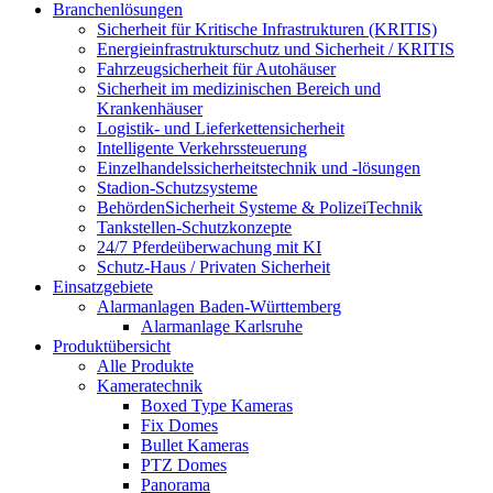
Branchenlösungen
Sicherheit für Kritische Infrastrukturen (KRITIS)
Energieinfrastrukturschutz und Sicherheit / KRITIS
Fahrzeugsicherheit für Autohäuser
Sicherheit im medizinischen Bereich und
Krankenhäuser
Logistik- und Lieferkettensicherheit
Intelligente Verkehrssteuerung
Einzelhandelssicherheitstechnik und -lösungen
Stadion-Schutzsysteme
BehördenSicherheit Systeme & PolizeiTechnik
Tankstellen-Schutzkonzepte​
24/7 Pferdeüberwachung mit KI
Schutz-Haus / Privaten Sicherheit
Einsatzgebiete
Alarmanlagen Baden-Württemberg
Alarmanlage Karlsruhe
Produktübersicht
Alle Produkte
Kameratechnik
Boxed Type Kameras
Fix Domes
Bullet Kameras
PTZ Domes
Panorama