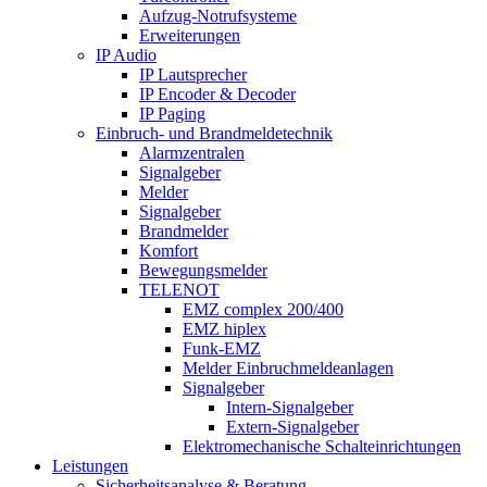
Aufzug-Notrufsysteme
Erweiterungen
IP Audio
IP Lautsprecher
IP Encoder & Decoder
IP Paging
Einbruch- und Brandmeldetechnik
Alarmzentralen
Signalgeber
Melder
Signalgeber
Brandmelder
Komfort
Bewegungsmelder
TELENOT
EMZ complex 200/400
EMZ hiplex
Funk-EMZ
Melder Einbruchmeldeanlagen
Signalgeber
Intern-Signalgeber
Extern-Signalgeber
Elektromechanische Schalteinrichtungen
Leistungen
Sicherheitsanalyse & Beratung