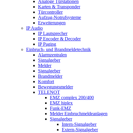
Analoge Türstationen
Karten & Transponder
Türcontroller
Aufzug-Notrufsysteme
Erweiterungen
IP Audio
IP Lautsprecher
IP Encoder & Decoder
IP Paging
Einbruch- und Brandmeldetechnik
Alarmzentralen
Signalgeber
Melder
Signalgeber
Brandmelder
Komfort
Bewegungsmelder
TELENOT
EMZ complex 200/400
EMZ hiplex
Funk-EMZ
Melder Einbruchmeldeanlagen
Signalgeber
Intern-Signalgeber
Extern-Signalgeber