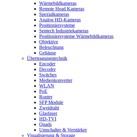
Wärmebildkameras
Remote Head Kameras
Spezialkameras
Analog HD-Kameras
Positioniersysteme
Sentech Industriekameras
Positioniersysteme Wärmebildkameras
Objektive
Beleuchtung
Gehäuse
Übertragungstechnik
Encoder
Decoder
Switches
Medienkonverter
WLAN
PoE
Router
SFP Module
Zweidraht
Glasfaser
HD-TVI
Quads
Umschalter & Verstärker
Visualisierung & Storage