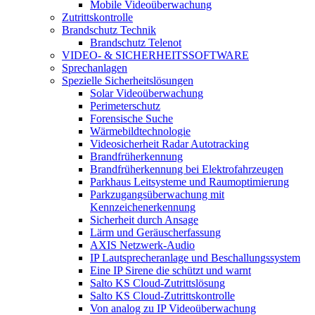
Mobile Videoüberwachung
Zutrittskontrolle
Brandschutz Technik
Brandschutz Telenot
VIDEO- & SICHERHEITSSOFTWARE
Sprechanlagen
Spezielle Sicherheitslösungen
Solar Videoüberwachung
Perimeterschutz
Forensische Suche
Wärmebildtechnologie
Videosicherheit Radar Autotracking​
Brandfrüherkennung
Brandfrüherkennung bei Elektrofahrzeugen
Parkhaus Leitsysteme und Raumoptimierung
Parkzugangsüberwachung mit
Kennzeichenerkennung
Sicherheit durch Ansage
Lärm und Geräuscherfassung
AXIS Netzwerk-Audio
IP Lautsprecheranlage und Beschallungssystem
Eine IP Sirene die schützt und warnt
Salto KS Cloud-Zutrittslösung
Salto KS Cloud-Zutrittskontrolle
Von analog zu IP Videoüberwachung