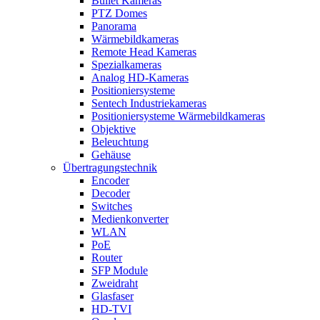
Bullet Kameras
PTZ Domes
Panorama
Wärmebildkameras
Remote Head Kameras
Spezialkameras
Analog HD-Kameras
Positioniersysteme
Sentech Industriekameras
Positioniersysteme Wärmebildkameras
Objektive
Beleuchtung
Gehäuse
Übertragungstechnik
Encoder
Decoder
Switches
Medienkonverter
WLAN
PoE
Router
SFP Module
Zweidraht
Glasfaser
HD-TVI