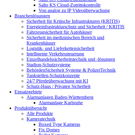
Salto KS Cloud-Zutrittskontrolle
Von analog zu IP Videoüberwachung
Branchenlösungen
Sicherheit für Kritische Infrastrukturen (KRITIS)
Energieinfrastrukturschutz und Sicherheit / KRITIS
Fahrzeugsicherheit für Autohäuser
Sicherheit im medizinischen Bereich und
Krankenhäuser
Logistik- und Lieferkettensicherheit
Intelligente Verkehrssteuerung
Einzelhandelssicherheitstechnik und -lösungen
Stadion-Schutzsysteme
BehördenSicherheit Systeme & PolizeiTechnik
Tankstellen-Schutzkonzepte​
24/7 Pferdeüberwachung mit KI
Schutz-Haus / Privaten Sicherheit
Einsatzgebiete
Alarmanlagen Baden-Württemberg
Alarmanlage Karlsruhe
Produktübersicht
Alle Produkte
Kameratechnik
Boxed Type Kameras
Fix Domes