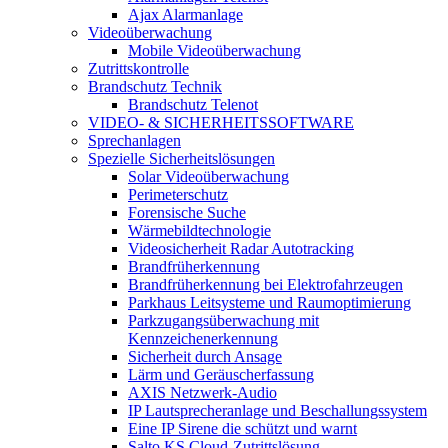
Ajax Alarmanlage
Videoüberwachung
Mobile Videoüberwachung
Zutrittskontrolle
Brandschutz Technik
Brandschutz Telenot
VIDEO- & SICHERHEITSSOFTWARE
Sprechanlagen
Spezielle Sicherheitslösungen
Solar Videoüberwachung
Perimeterschutz
Forensische Suche
Wärmebildtechnologie
Videosicherheit Radar Autotracking​
Brandfrüherkennung
Brandfrüherkennung bei Elektrofahrzeugen
Parkhaus Leitsysteme und Raumoptimierung
Parkzugangsüberwachung mit
Kennzeichenerkennung
Sicherheit durch Ansage
Lärm und Geräuscherfassung
AXIS Netzwerk-Audio
IP Lautsprecheranlage und Beschallungssystem
Eine IP Sirene die schützt und warnt
Salto KS Cloud-Zutrittslösung