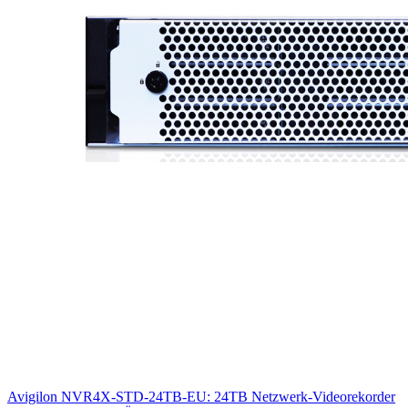
Avigilon NVR4X-STD-24TB-EU: 24TB Netzwerk-Videorekorder