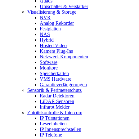
Quads
Umschalter & Verstärker
Visualisierung & Storage
NVR
Analog Rekorder
Festplatten
NAS
Hybrid
Hosted Video
Kamera Plug-Ins
Netzwerk Komponenten
Software
Monitore
Speicherkarten
VMS Hardware
Garantieverlängerungen
Sensorik & Perimeterschutz
Radar Detektoren
LiDAR Sensoren
Infrarot Melder
Zutrittskontrolle & Intercom
IP Türstationen
Leseeinheiten
IP Innensprechstellen
IP Telefone