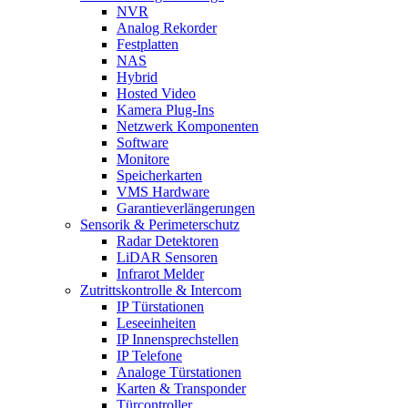
NVR
Analog Rekorder
Festplatten
NAS
Hybrid
Hosted Video
Kamera Plug-Ins
Netzwerk Komponenten
Software
Monitore
Speicherkarten
VMS Hardware
Garantieverlängerungen
Sensorik & Perimeterschutz
Radar Detektoren
LiDAR Sensoren
Infrarot Melder
Zutrittskontrolle & Intercom
IP Türstationen
Leseeinheiten
IP Innensprechstellen
IP Telefone
Analoge Türstationen
Karten & Transponder
Türcontroller