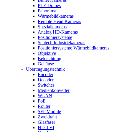
Bullet Kameras
PTZ Domes
Panorama
Wärmebildkameras
Remote Head Kameras
Spezialkameras
Analog HD-Kameras
Positioniersysteme
Sentech Industriekameras
Positioniersysteme Wärmebildkameras
Objektive
Beleuchtung
Gehäuse
Übertragungstechnik
Encoder
Decoder
Switches
Medienkonverter
WLAN
PoE
Router
SFP Module
Zweidraht
Glasfaser
HD-TVI