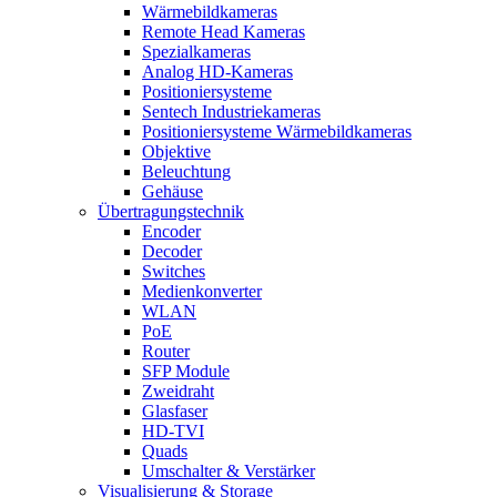
Wärmebildkameras
Remote Head Kameras
Spezialkameras
Analog HD-Kameras
Positioniersysteme
Sentech Industriekameras
Positioniersysteme Wärmebildkameras
Objektive
Beleuchtung
Gehäuse
Übertragungstechnik
Encoder
Decoder
Switches
Medienkonverter
WLAN
PoE
Router
SFP Module
Zweidraht
Glasfaser
HD-TVI
Quads
Umschalter & Verstärker
Visualisierung & Storage