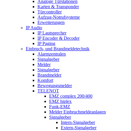
Analoge Türstationen
Karten & Transponder
Türcontroller
Aufzug-Notrufsysteme
Erweiterungen
IP Audio
IP Lautsprecher
IP Encoder & Decoder
IP Paging
Einbruch- und Brandmeldetechnik
Alarmzentralen
Signalgeber
Melder
Signalgeber
Brandmelder
Komfort
Bewegungsmelder
TELENOT
EMZ complex 200/400
EMZ hiplex
Funk-EMZ
Melder Einbruchmeldeanlagen
Signalgeber
Intern-Signalgeber
Extern-Signalgeber