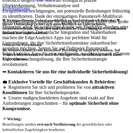
erheblich steigert. Die Software ermöglicht präzise
Objekterkennung, Verhaltensanalyse und
Projektanfrage
Ereignisbenachrichtigungen, um potenzielle Bedrohungen frühzeitig
zu identifizieren. Dank der einzigartigen Panomera®-Multifocal-
🚨 Wichtiger Hinweis: Verkauf ausschließlich an Geschäftskunden & Behörden! 🚨
Sensortechnologie erhalten Sie gestochen scharfe Bilder über große
Dieser Onlineshop richtet sich
ausschließlich
an Unternehmen,
Distanzen, ideal für weitläufige Areale wie Flughäfen, Stadien oder
Gewerbetreibende, Behörden und öffentliche Einrichtungen.
Privatkunden
Industrieanlagen. Die einfache Integration und Skalierbarkeit
können hier nicht bestellen.
machen die EdgeAnalytics Apps zur perfekten Wahl für
Unternehmen, die ihre Sicherheitsinfrastruktur zukunftssicher
❗
Hinweis für Privatkunden:
gestalten möchten. Setzen Sie auf Dallmeier Panomera®
Sie können dennoch eine
kostenlose Beratung
in Anspruch nehmen. Auf
EdgeAnalytics Apps für eine intelligente, zuverlässige und effiziente
Wunsch übernehmen wir auch die
fachgerechte Installation
durch unser
Videoüberwachungslösung, die Ihre Sicherheitsstrategie
Expertenteam.
revolutioniert.
➡
Kontaktieren Sie uns für eine individuelle Sicherheitslösung!
💼
Exklusive Vorteile für Geschäftskunden & Behörden:
🔹 Registrieren Sie sich und profitieren Sie von
attraktiven
Konditionen
für Ihre Sicherheitsprojekte.
🔹 Unsere maßgeschneiderten Angebote sind exakt auf Ihre
Anforderungen zugeschnitten – für
optimale Sicherheit ohne
Kompromisse.
📌
Wichtig:
Bestellungen werden
erst nach Verifizierung
der gewerblichen oder
behördlichen Zugehörigkeit bearbeitet.