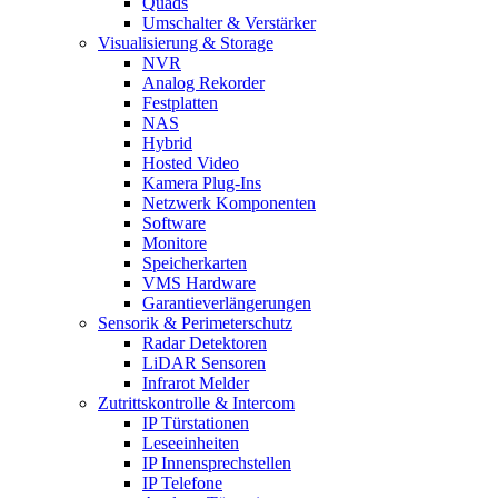
Quads
Umschalter & Verstärker
Visualisierung & Storage
NVR
Analog Rekorder
Festplatten
NAS
Hybrid
Hosted Video
Kamera Plug-Ins
Netzwerk Komponenten
Software
Monitore
Speicherkarten
VMS Hardware
Garantieverlängerungen
Sensorik & Perimeterschutz
Radar Detektoren
LiDAR Sensoren
Infrarot Melder
Zutrittskontrolle & Intercom
IP Türstationen
Leseeinheiten
IP Innensprechstellen
IP Telefone