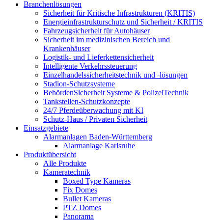
Branchenlösungen
Sicherheit für Kritische Infrastrukturen (KRITIS)
Energieinfrastrukturschutz und Sicherheit / KRITIS
Fahrzeugsicherheit für Autohäuser
Sicherheit im medizinischen Bereich und
Krankenhäuser
Logistik- und Lieferkettensicherheit
Intelligente Verkehrssteuerung
Einzelhandelssicherheitstechnik und -lösungen
Stadion-Schutzsysteme
BehördenSicherheit Systeme & PolizeiTechnik
Tankstellen-Schutzkonzepte​
24/7 Pferdeüberwachung mit KI
Schutz-Haus / Privaten Sicherheit
Einsatzgebiete
Alarmanlagen Baden-Württemberg
Alarmanlage Karlsruhe
Produktübersicht
Alle Produkte
Kameratechnik
Boxed Type Kameras
Fix Domes
Bullet Kameras
PTZ Domes
Panorama