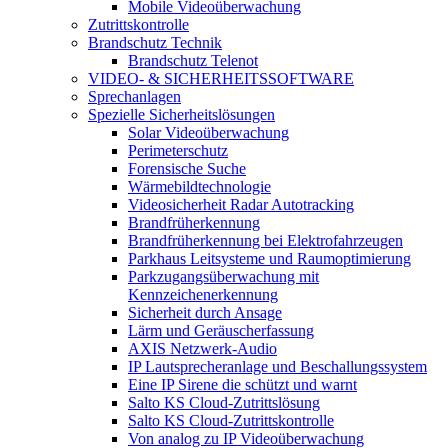
Mobile Videoüberwachung
Zutrittskontrolle
Brandschutz Technik
Brandschutz Telenot
VIDEO- & SICHERHEITSSOFTWARE
Sprechanlagen
Spezielle Sicherheitslösungen
Solar Videoüberwachung
Perimeterschutz
Forensische Suche
Wärmebildtechnologie
Videosicherheit Radar Autotracking​
Brandfrüherkennung
Brandfrüherkennung bei Elektrofahrzeugen
Parkhaus Leitsysteme und Raumoptimierung
Parkzugangsüberwachung mit
Kennzeichenerkennung
Sicherheit durch Ansage
Lärm und Geräuscherfassung
AXIS Netzwerk-Audio
IP Lautsprecheranlage und Beschallungssystem
Eine IP Sirene die schützt und warnt
Salto KS Cloud-Zutrittslösung
Salto KS Cloud-Zutrittskontrolle
Von analog zu IP Videoüberwachung