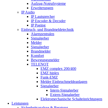
Aufzug-Notrufsysteme
Erweiterungen
IP Audio
IP Lautsprecher
IP Encoder & Decoder
IP Paging
Einbruch- und Brandmeldetechnik
Alarmzentralen
Signalgeber
Melder
Signalgeber
Brandmelder
Komfort
Bewegungsmelder
TELENOT
EMZ complex 200/400
EMZ hiplex
Funk-EMZ
Melder Einbruchmeldeanlagen
Signalgeber
Intern-Signalgeber
Extern-Signalgeber
Elektromechanische Schalteinrichtungen
Leistungen
Sicherheitsanalyse & Beratung