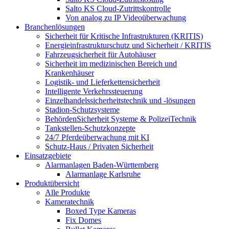
Salto KS Cloud-Zutrittskontrolle
Von analog zu IP Videoüberwachung
Branchenlösungen
Sicherheit für Kritische Infrastrukturen (KRITIS)
Energieinfrastrukturschutz und Sicherheit / KRITIS
Fahrzeugsicherheit für Autohäuser
Sicherheit im medizinischen Bereich und
Krankenhäuser
Logistik- und Lieferkettensicherheit
Intelligente Verkehrssteuerung
Einzelhandelssicherheitstechnik und -lösungen
Stadion-Schutzsysteme
BehördenSicherheit Systeme & PolizeiTechnik
Tankstellen-Schutzkonzepte​
24/7 Pferdeüberwachung mit KI
Schutz-Haus / Privaten Sicherheit
Einsatzgebiete
Alarmanlagen Baden-Württemberg
Alarmanlage Karlsruhe
Produktübersicht
Alle Produkte
Kameratechnik
Boxed Type Kameras
Fix Domes