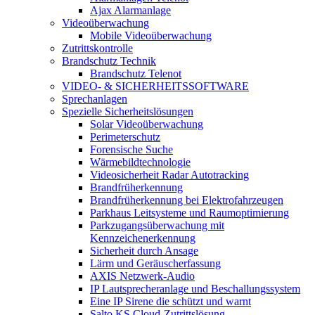
Ajax Alarmanlage
Videoüberwachung
Mobile Videoüberwachung
Zutrittskontrolle
Brandschutz Technik
Brandschutz Telenot
VIDEO- & SICHERHEITSSOFTWARE
Sprechanlagen
Spezielle Sicherheitslösungen
Solar Videoüberwachung
Perimeterschutz
Forensische Suche
Wärmebildtechnologie
Videosicherheit Radar Autotracking​
Brandfrüherkennung
Brandfrüherkennung bei Elektrofahrzeugen
Parkhaus Leitsysteme und Raumoptimierung
Parkzugangsüberwachung mit
Kennzeichenerkennung
Sicherheit durch Ansage
Lärm und Geräuscherfassung
AXIS Netzwerk-Audio
IP Lautsprecheranlage und Beschallungssystem
Eine IP Sirene die schützt und warnt
Salto KS Cloud-Zutrittslösung