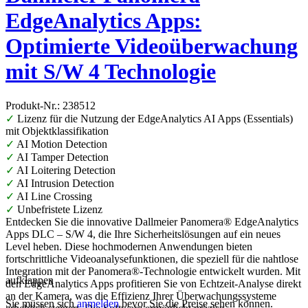
EdgeAnalytics Apps:
Optimierte Videoüberwachung
mit S/W 4 Technologie
Produkt-Nr.: 238512
✓
Lizenz für die Nutzung der EdgeAnalytics AI Apps (Essentials)
mit Objektklassifikation
✓
AI Motion Detection
✓
AI Tamper Detection
✓
AI Loitering Detection
✓
AI Intrusion Detection
✓
AI Line Crossing
✓
Unbefristete Lizenz
Entdecken Sie die innovative Dallmeier Panomera® EdgeAnalytics
Apps DLC – S/W 4, die Ihre Sicherheitslösungen auf ein neues
Level heben. Diese hochmodernen Anwendungen bieten
fortschrittliche Videoanalysefunktionen, die speziell für die nahtlose
Integration mit der Panomera®-Technologie entwickelt wurden. Mit
aufklappen
den EdgeAnalytics Apps profitieren Sie von Echtzeit-Analyse direkt
an der Kamera, was die Effizienz Ihrer Überwachungssysteme
Sie müssen sich
anmelden
bevor Sie die Preise sehen können.