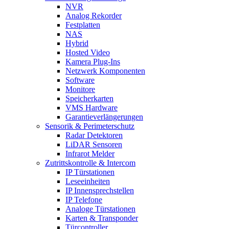
NVR
Analog Rekorder
Festplatten
NAS
Hybrid
Hosted Video
Kamera Plug-Ins
Netzwerk Komponenten
Software
Monitore
Speicherkarten
VMS Hardware
Garantieverlängerungen
Sensorik & Perimeterschutz
Radar Detektoren
LiDAR Sensoren
Infrarot Melder
Zutrittskontrolle & Intercom
IP Türstationen
Leseeinheiten
IP Innensprechstellen
IP Telefone
Analoge Türstationen
Karten & Transponder
Türcontroller