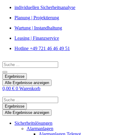
Zum
individuellen Sicherheitsanalyse
Inhalt
Planung | Projektierung
springen
Wartung | Instandhaltung
Leasing | Finanzservice
Hotline +49 721 46 46 49 51
Search
...
Ergebnisse
Alle Ergebnisse anzeigen
0,00
€
0
Warenkorb
Search
...
Ergebnisse
Alle Ergebnisse anzeigen
Sicherheitslösungen
Alarmanlagen
Alarmanlagen Telenot