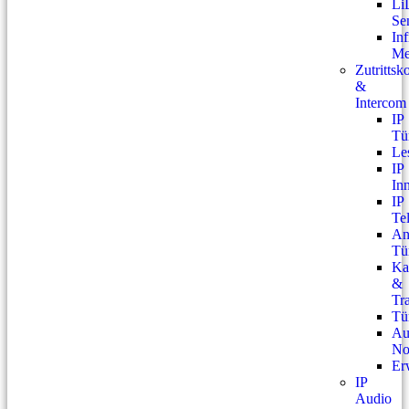
L
Se
Inf
Me
Zutrittsk
&
Intercom
IP
Tü
Le
IP
In
IP
Te
An
Tü
Ka
&
Tr
Tür
Au
No
Er
IP
Audio