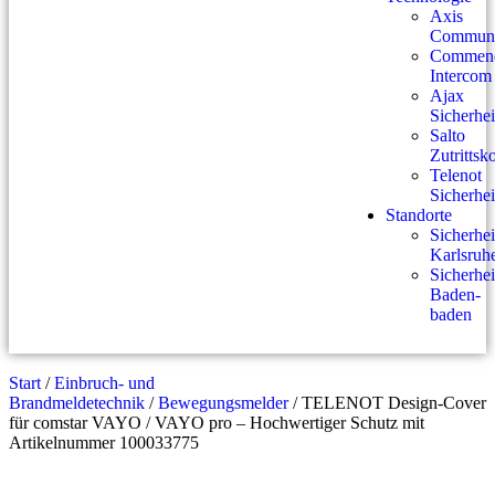
Axis
Communi
Commen
Intercom
Ajax
Sicherhei
Salto
Zutrittsk
Telenot
Sicherhei
Standorte
Sicherhei
Karlsruh
Sicherhei
Baden-
baden
Start
/
Einbruch- und
Brandmeldetechnik
/
Bewegungsmelder
/ TELENOT Design-Cover
für comstar VAYO / VAYO pro – Hochwertiger Schutz mit
Artikelnummer 100033775