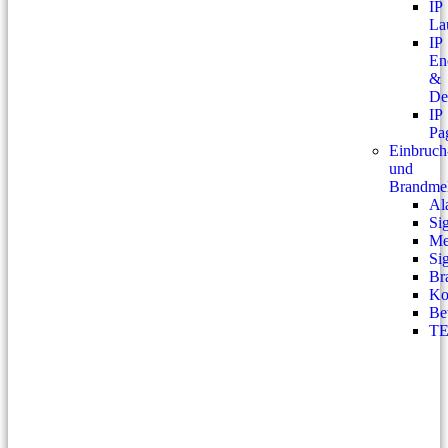
IP
La
IP
En
&
De
IP
Pa
Einbruch
und
Brandmel
Al
Si
Me
Si
Br
Ko
Be
T