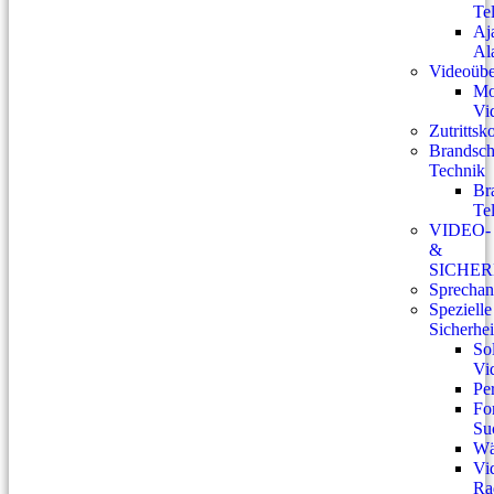
Te
Aj
Al
Videoüb
Mo
Vi
Zutrittsk
Brandsch
Technik
Br
Te
VIDEO-
&
SICHE
Sprechan
Spezielle
Sicherhe
So
Vi
Pe
Fo
Su
Wä
Vi
Ra