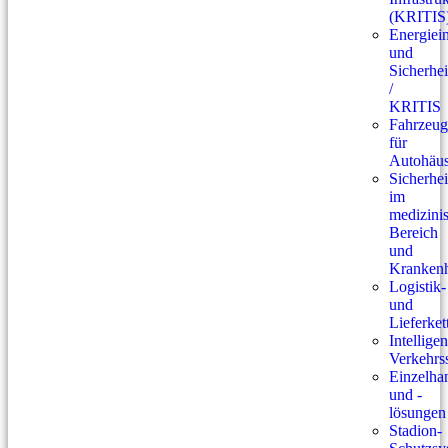
(KRITIS
Energiein
und
Sicherhei
/
KRITIS
Fahrzeug
für
Autohäus
Sicherhei
im
medizini
Bereich
und
Krankenh
Logistik-
und
Lieferket
Intelligen
Verkehrs
Einzelhan
und -
lösungen
Stadion-