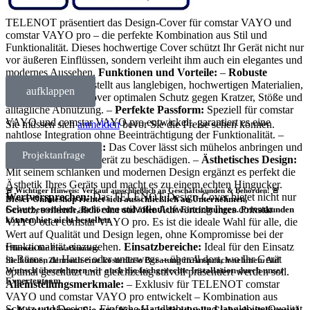
TELENOT präsentiert das Design-Cover für comstar VAYO und
comstar VAYO pro – die perfekte Kombination aus Stil und
Funktionalität. Dieses hochwertige Cover schützt Ihr Gerät nicht nur
vor äußeren Einflüssen, sondern verleiht ihm auch ein elegantes und
modernes Aussehen.
Funktionen und Vorteile:
–
Robuste
Materialien:
Hergestellt aus langlebigen, hochwertigen Materialien,
aufklappen
bietet das Design-Cover optimalen Schutz gegen Kratzer, Stöße und
alltägliche Abnutzung. –
Perfekte Passform:
Speziell für comstar
VAYO und comstar VAYO pro entwickelt, garantiert es eine
Sie müssen sich
anmelden
bevor Sie die Preise sehen können.
nahtlose Integration ohne Beeinträchtigung der Funktionalität. –
Einfache Installation:
Das Cover lässt sich mühelos anbringen und
Projektanfrage
entfernen, ohne das Gerät zu beschädigen. –
Ästhetisches Design:
Mit seinem schlanken und modernen Design ergänzt es perfekt die
Ästhetik Ihres Geräts und macht es zu einem echten Hingucker.
🚨 Wichtiger Hinweis: Verkauf ausschließlich an Geschäftskunden & Behörden! 🚨
Wertversprechen:
Das TELENOT Design-Cover bietet nicht nur
Dieser Onlineshop richtet sich
ausschließlich
an Unternehmen,
Schutz, sondern auch eine stilvolle Aufwertung Ihres comstar
Gewerbetreibende, Behörden und öffentliche Einrichtungen.
Privatkunden
können hier nicht bestellen.
VAYO oder comstar VAYO pro. Es ist die ideale Wahl für alle, die
Wert auf Qualität und Design legen, ohne Kompromisse bei der
Funktionalität einzugehen.
Einsatzbereiche:
Ideal für den Einsatz
❗
Hinweis für Privatkunden:
in Büros, zu Hause oder unterwegs – überall dort, wo Ihr Gerät
Sie können dennoch eine
kostenlose Beratung
in Anspruch nehmen. Auf
Wunsch übernehmen wir auch die
fachgerechte Installation
durch unser
optimal geschützt und gleichzeitig stilvoll präsentiert werden soll.
Expertenteam.
Alleinstellungsmerkmale:
– Exklusiv für TELENOT comstar
VAYO und comstar VAYO pro entwickelt – Kombination aus
Schutz und Design – Einfache Handhabung und langlebige Qualität