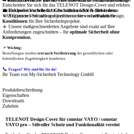
➡
Kontaktieren Sie uns für eine individuelle Sicherheitslösung!
Entscheiden Sie sich für das TELENOT Design-Cover und erleben
💼
Exklusive Vorteile für Geschäftskunden & Behörden:
Sie den perfekten Schutz für Ihr comstar VAYO oder comstar
🔹 Registrieren Sie sich und profitieren Sie von
attraktiven
VAYO pro in Verbindung mit einem unverwechselbaren Design.
Konditionen
für Ihre Sicherheitsprojekte.
🔹 Unsere maßgeschneiderten Angebote sind exakt auf Ihre
Anforderungen zugeschnitten – für
optimale Sicherheit ohne
Kompromisse.
📌
Wichtig:
Bestellungen werden
erst nach Verifizierung
der gewerblichen oder
behördlichen Zugehörigkeit bearbeitet.
📞
Fragen? Wir sind für Sie da!
Ihr Team von My-Sicherheit Technology GmbH
Produktbeschreibung
Eigenschaften
Downloads
Zubehör
TELENOT Design-Cover für comstar VAYO / comstar
VAYO pro – Stilvoller Schutz und Funktionalität vereint