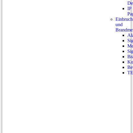
De
IP
Pa
Einbruch
und
Brandmel
Al
Si
Me
Si
Br
Ko
Be
T