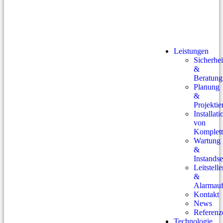
Leistungen
Sicherhei
&
Beratung
Planung
&
Projektie
Installati
von
Komplett
Wartung
&
Instands
Leitstell
&
Alarmauf
Kontakt
News
Referenz
Technologie