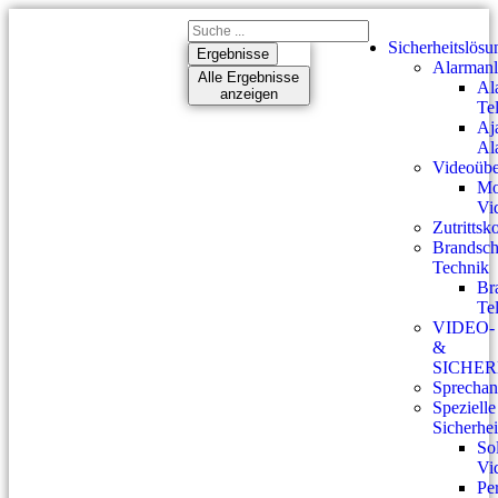
Sicherheitslös
Ergebnisse
Alarman
Alle Ergebnisse
Al
anzeigen
Te
Aj
Al
Videoüb
Mo
Vi
Zutrittsk
Brandsch
Technik
Br
Te
VIDEO-
&
SICHE
Sprechan
Spezielle
Sicherhe
So
Vi
Pe