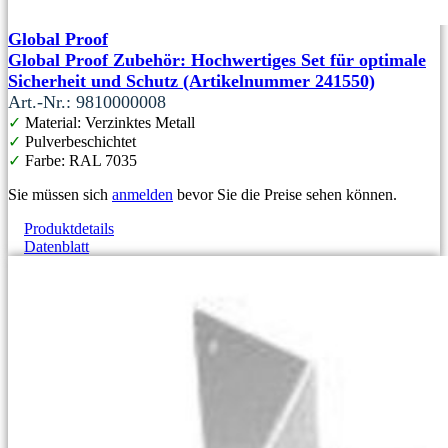
Global Proof
Global Proof Zubehör: Hochwertiges Set für optimale
Sicherheit und Schutz (Artikelnummer 241550)
Art.-Nr.: 9810000008
✓
Material: Verzinktes Metall
✓
Pulverbeschichtet
✓
Farbe: RAL 7035
Sie müssen sich
anmelden
bevor Sie die Preise sehen können.
Produktdetails
Datenblatt