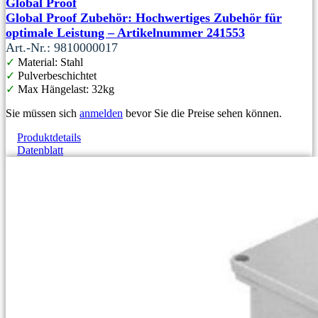
Global Proof
Global Proof Zubehör: Hochwertiges Zubehör für
optimale Leistung – Artikelnummer 241553
Art.-Nr.: 9810000017
✓
Material: Stahl
✓
Pulverbeschichtet
✓
Max Hängelast: 32kg
Sie müssen sich
anmelden
bevor Sie die Preise sehen können.
Produktdetails
Datenblatt