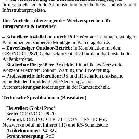
professionelle, zentrale Administration in Sicherheits-, Industrie- und
Infrastrukturprojekten.
Ihre Vorteile – überzeugendes Wertversprechen für
Integratoren & Betreiber
–
Schnellere Installation durch PoE
: Weniger Leitungen, weniger
Komponenten, sauberere Montage im Kameragehäuse.
–
Zuverlässiger Outdoor-Betrieb
: In Kombination mit dem
CRONO CLP870 Gehäusekonzept ideal für dauerhaft installierte
Außenkameras.
–
Skalierbar für größere Projekte
: Einheitliches Netzwerk-
Konzept erleichtert Rollout, Wartung und Erweiterung.
–
Professionelle Integration
: RS und IR schaffen praxisnahe
Schnittstellen für individuelle Steuerungs- und
Automatisierungsanforderungen in der Kameratechnik.
Technische Spezifikationen (Basisdaten)
–
Hersteller:
Global Proof
–
Serie:
CRONO CLP870
–
Produkt:
CRONO CLP871+TC+ST+RS+IR PoE
Netzwerkmodul mit Infrarot (IR) und RS-Schnittstelle
–
Artikelnummer:
241327
–
Stromversorgung:
PoE