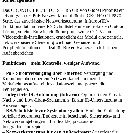
Kameragehäuse
Das CRONO CLP871+TC+ST+RS+IR von Global Proof ist ein
leistungsstarkes PoE Netzwerkmodul für die CRONO CLP870
Serie, das zuverlässige Netzwerksteuerung, Infrarot-(IR)-
Funktionalität und eine RS-Schnittstelle in einer robusten Outdoor-
Lösung vereint. Entwickelt für anspruchsvolle CCTV- und
Videotechnik-Installationen, ermöglicht das Modul eine zentrale,
netzwerkbasierte Steuerung wichtiger Gehäuse- und
Peripheriefunktionen – ideal für Boxed Kameras in kritischen
Außenbereichen.
Funktionen – mehr Kontrolle, weniger Aufwand
–
PoE-Stromversorgung über Ethernet
: Versorgung und
Kommunikation über ein Netzwerkkabel – reduziert
Verkabelungsaufwand, Installationszeit und potenzielle
Fehlerquellen.
–
Integrierte IR-Anbindung (Infrarot)
: Optimiert den Einsatz in
Nacht- und Low-Light-Szenarien, z. B. zur IR-Unterstützung in
Außenanlagen.
–
RS-Schnittstelle zur Systemintegration
: Einfache Einbindung
serieller Steuerungen/Endgeräte in bestehende Sicherheits- und
Netzwerkumgebungen – für flexible, praxisnahe
Integrationskonzepte.
–
Netzwerksteuerung für den Außeneinsatz
: Ausgelegt für