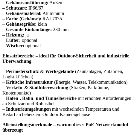
–
Gehäuseausführung:
Außen
–
Schutzart:
IP66/67
–
Gehäusematerial:
Aluminium
–
Farbe (Gehäuse):
RAL7035
–
Gehäusegröße:
klein
–
Gesamte Einbaulänge:
230 mm
–
Heizung:
ja
–
Lüfter:
optional
–
Wischer:
optional
Einsatzbereiche – ideal für Outdoor-Sicherheit und industrielle
Überwachung
–
Perimeterschutz & Werksgelände
(Zaunanlagen, Zufahrten,
Logistikflächen)
–
Kritische Infrastruktur
(Energie, Wasser, Telekommunikation)
–
Verkehr & Stadtüberwachung
(Straßen, Parkräume,
Knotenpunkte)
–
Hafen-, Bahn- und Tunnelbereiche
mit erhöhten Anforderungen
an Schutzart und Robustheit
–
Industrieumgebungen
mit wechselnden Temperaturen und
Bedarf an beheiztem Outdoor-Kameragehäuse
Alleinstellungsmerkmale – warum dieses PoE Netzwerkmodul
überzeugt