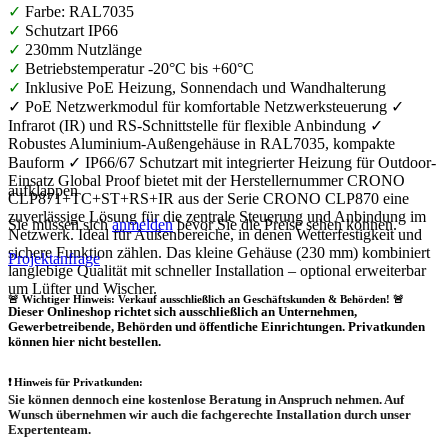
✓
Farbe: RAL7035
✓
Schutzart IP66
✓
230mm Nutzlänge
✓
Betriebstemperatur -20°C bis +60°C
✓
Inklusive PoE Heizung, Sonnendach und Wandhalterung
✓ PoE Netzwerkmodul für komfortable Netzwerksteuerung ✓
Infrarot (IR) und RS-Schnittstelle für flexible Anbindung ✓
Robustes Aluminium-Außengehäuse in RAL7035, kompakte
Bauform ✓ IP66/67 Schutzart mit integrierter Heizung für Outdoor-
Einsatz Global Proof bietet mit der Herstellernummer CRONO
aufklappen
CLP871+TC+ST+RS+IR aus der Serie CRONO CLP870 eine
zuverlässige Lösung für die zentrale Steuerung und Anbindung im
Sie müssen sich
anmelden
bevor Sie die Preise sehen können.
Netzwerk. Ideal für Außenbereiche, in denen Wetterfestigkeit und
sichere Funktion zählen. Das kleine Gehäuse (230 mm) kombiniert
Projektanfrage
langlebige Qualität mit schneller Installation – optional erweiterbar
um Lüfter und Wischer.
🚨 Wichtiger Hinweis: Verkauf ausschließlich an Geschäftskunden & Behörden! 🚨
Dieser Onlineshop richtet sich
ausschließlich
an Unternehmen,
Gewerbetreibende, Behörden und öffentliche Einrichtungen.
Privatkunden
können hier nicht bestellen.
❗
Hinweis für Privatkunden:
Sie können dennoch eine
kostenlose Beratung
in Anspruch nehmen. Auf
Wunsch übernehmen wir auch die
fachgerechte Installation
durch unser
Expertenteam.