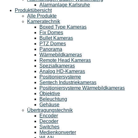
Alarmanlage Karlsruhe
Produktübersicht
Alle Produkte
Kameratechnik
Boxed Type Kameras
Fix Domes
Bullet Kameras
PTZ Domes
Panorama
Wärmebildkameras
Remote Head Kameras
Spezialkameras
Analog HD-Kameras
Positioniersysteme
Sentech Industriekameras
Positioniersysteme Wärmebildkameras
Objektive
Beleuchtung
Gehäuse
Übertragungstechnik
Encoder
Decoder
Switches
Medienkonverter
WLAN