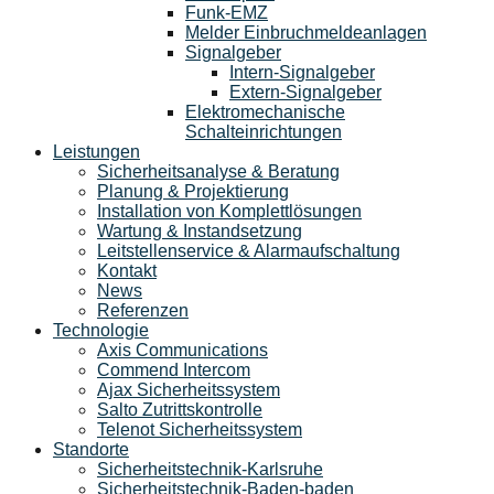
Funk-EMZ
Melder Einbruchmeldeanlagen
Signalgeber
Intern-Signalgeber
Extern-Signalgeber
Elektromechanische
Schalteinrichtungen
Leistungen
Sicherheitsanalyse & Beratung
Planung & Projektierung​
Installation von Komplettlösungen
Wartung & Instandsetzung
Leitstellenservice & Alarmaufschaltung
Kontakt
News
Referenzen
Technologie
Axis Communications
Commend Intercom
Ajax Sicherheitssystem​
Salto Zutrittskontrolle
Telenot Sicherheitssystem
Standorte
Sicherheitstechnik-Karlsruhe
Sicherheitstechnik-Baden-baden