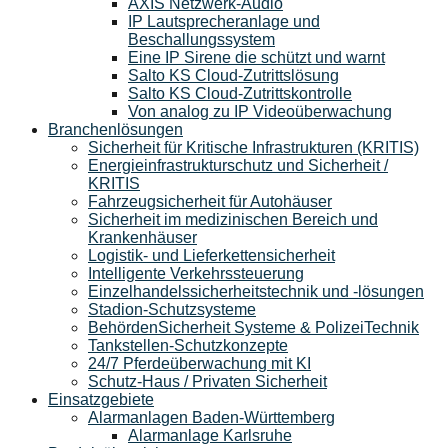
AXIS Netzwerk-Audio
IP Lautsprecheranlage und
Beschallungssystem
Eine IP Sirene die schützt und warnt
Salto KS Cloud-Zutrittslösung
Salto KS Cloud-Zutrittskontrolle
Von analog zu IP Videoüberwachung
Branchenlösungen
Sicherheit für Kritische Infrastrukturen (KRITIS)
Energieinfrastrukturschutz und Sicherheit /
KRITIS
Fahrzeugsicherheit für Autohäuser
Sicherheit im medizinischen Bereich und
Krankenhäuser
Logistik- und Lieferkettensicherheit
Intelligente Verkehrssteuerung
Einzelhandelssicherheitstechnik und -lösungen
Stadion-Schutzsysteme
BehördenSicherheit Systeme & PolizeiTechnik
Tankstellen-Schutzkonzepte​
24/7 Pferdeüberwachung mit KI
Schutz-Haus / Privaten Sicherheit
Einsatzgebiete
Alarmanlagen Baden-Württemberg
Alarmanlage Karlsruhe