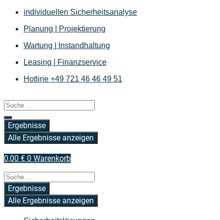
Zum
individuellen Sicherheitsanalyse
Inhalt
Planung | Projektierung
springen
Wartung | Instandhaltung
Leasing | Finanzservice
Hotline +49 721 46 46 49 51
Search
...
Ergebnisse
Alle Ergebnisse anzeigen
0,00
€
0
Warenkorb
Search
...
Ergebnisse
Alle Ergebnisse anzeigen