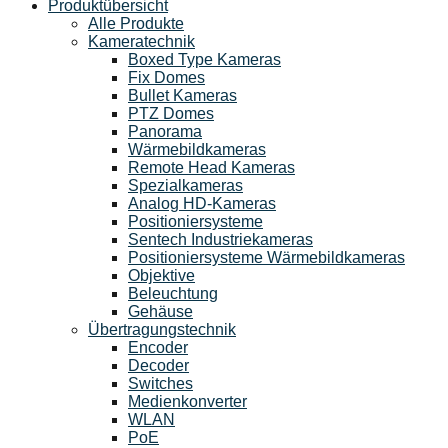
Produktübersicht
Alle Produkte
Kameratechnik
Boxed Type Kameras
Fix Domes
Bullet Kameras
PTZ Domes
Panorama
Wärmebildkameras
Remote Head Kameras
Spezialkameras
Analog HD-Kameras
Positioniersysteme
Sentech Industriekameras
Positioniersysteme Wärmebildkameras
Objektive
Beleuchtung
Gehäuse
Übertragungstechnik
Encoder
Decoder
Switches
Medienkonverter
WLAN
PoE