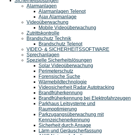
Sicherheitslösungen
Alarmanlagen
Alarmanlagen Telenot
Ajax Alarmanlage
Videoüberwachung
Mobile Videoüberwachung
Zutrittskontrolle
Brandschutz Technik
Brandschutz Telenot
VIDEO- & SICHERHEITSSOFTWARE
Sprechanlagen
Spezielle Sicherheitslösungen
Solar Videoüberwachung
Perimeterschutz
Forensische Suche
Wärmebildtechnologie
Videosicherheit Radar Autotracking​
Brandfrüherkennung
Brandfrüherkennung bei Elektrofahrzeugen
Parkhaus Leitsysteme und
Raumoptimierung
Parkzugangsüberwachung mit
Kennzeichenerkennung
Sicherheit durch Ansage
Lärm und Geräuscherfassung