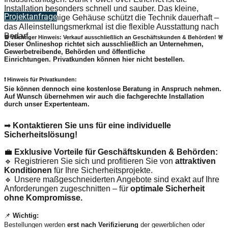
Installation besonders schnell und sauber. Das kleine,
Projektanfrage
widerstandsfähige Gehäuse schützt die Technik dauerhaft –
das Alleinstellungsmerkmal ist die flexible Ausstattung nach
Bedarf.
🚨 Wichtiger Hinweis: Verkauf ausschließlich an Geschäftskunden & Behörden! 🚨
Dieser Onlineshop richtet sich
ausschließlich
an Unternehmen,
Gewerbetreibende, Behörden und öffentliche
Einrichtungen.
Privatkunden können hier nicht bestellen.
❗
Hinweis für Privatkunden:
Sie können dennoch eine
kostenlose Beratung
in Anspruch nehmen.
Auf Wunsch übernehmen wir auch die
fachgerechte Installation
durch unser Expertenteam.
➡
Kontaktieren Sie uns für eine individuelle
Sicherheitslösung!
💼
Exklusive Vorteile für Geschäftskunden & Behörden:
🔹 Registrieren Sie sich und profitieren Sie von
attraktiven
Konditionen
für Ihre Sicherheitsprojekte.
🔹 Unsere maßgeschneiderten Angebote sind exakt auf Ihre
Anforderungen zugeschnitten – für
optimale Sicherheit
ohne Kompromisse.
📌
Wichtig:
Bestellungen werden
erst nach Verifizierung
der gewerblichen oder