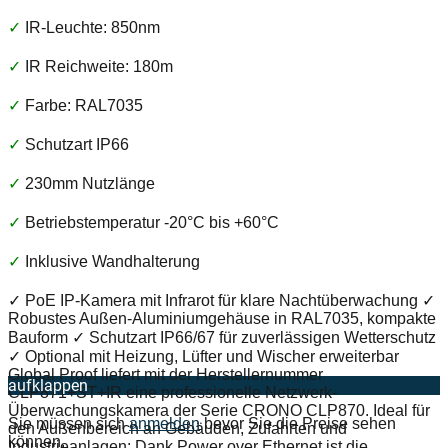
✓
IR-Leuchte: 850nm
✓
IR Reichweite: 180m
✓
Farbe: RAL7035
✓
Schutzart IP66
✓
230mm Nutzlänge
✓
Betriebstemperatur -20°C bis +60°C
✓
Inklusive Wandhalterung
✓ PoE IP-Kamera mit Infrarot für klare Nachtüberwachung ✓
Robustes Außen-Aluminiumgehäuse in RAL7035, kompakte
Bauform ✓ Schutzart IP66/67 für zuverlässigen Wetterschutz
✓ Optional mit Heizung, Lüfter und Wischer erweiterbar
Global Proof liefert mit der Herstellernummer
aufklappen
CLP871+ST+IR eine professionelle Netzwerk-
Überwachungskamera der Serie CRONO CLP870. Ideal für
Sie müssen sich
anmelden
bevor Sie die Preise sehen
den Außenbereich an Gebäuden, Zufahrten und
können.
Industrieanlagen: Dank Power over Ethernet ist die