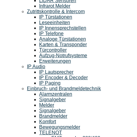
LiDAR Sensoren
Infrarot Melder
Zutrittskontrolle & Intercom
IP Türstationen
Leseeinheiten
IP Innensprechstellen
IP Telefone
Analoge Türstationen
Karten & Transponder
Türcontroller
Aufzug-Notrufsysteme
Erweiterungen
IP Audio
IP Lautsprecher
IP Encoder & Decoder
IP Paging
Einbruch- und Brandmeldetechnik
Alarmzentralen
Signalgeber
Melder
Signalgeber
Brandmelder
Komfort
Bewegungsmelder
TELENOT