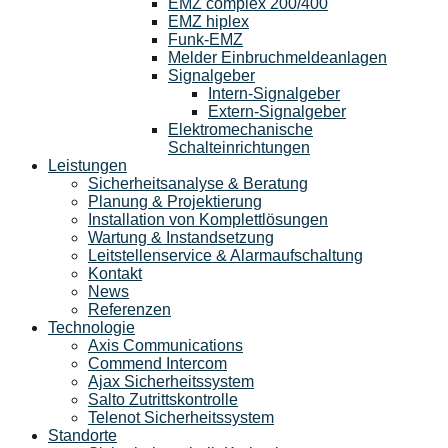
EMZ complex 200/400
EMZ hiplex
Funk-EMZ
Melder Einbruchmeldeanlagen
Signalgeber
Intern-Signalgeber
Extern-Signalgeber
Elektromechanische
Schalteinrichtungen
Leistungen
Sicherheitsanalyse & Beratung
Planung & Projektierung​
Installation von Komplettlösungen
Wartung & Instandsetzung
Leitstellenservice & Alarmaufschaltung
Kontakt
News
Referenzen
Technologie
Axis Communications
Commend Intercom
Ajax Sicherheitssystem​
Salto Zutrittskontrolle
Telenot Sicherheitssystem
Standorte