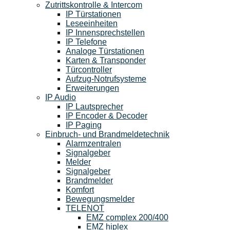
Zutrittskontrolle & Intercom
IP Türstationen
Leseeinheiten
IP Innensprechstellen
IP Telefone
Analoge Türstationen
Karten & Transponder
Türcontroller
Aufzug-Notrufsysteme
Erweiterungen
IP Audio
IP Lautsprecher
IP Encoder & Decoder
IP Paging
Einbruch- und Brandmeldetechnik
Alarmzentralen
Signalgeber
Melder
Signalgeber
Brandmelder
Komfort
Bewegungsmelder
TELENOT
EMZ complex 200/400
EMZ hiplex