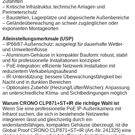
Zufahrten
– Kritische Infrastruktur, technische Anlagen und
Perimeterschutz
– Baustellen, Lagerplätze und abgesicherte Außenbereiche
– Geländeüberwachung an schwer zugänglichen oder
exponierten Montageorten
Alleinstellungsmerkmale (USP)
– IP66/67-Außenschutz: ausgelegt für dauerhafte Wetter-
und Umwelteinflüsse
– Aluminium-Gehäuse in kompakter Bauform: robust, stabil
und für professionelle Installationen konzipiert
– PoE-Integration: effiziente Netzwerk-Installation mit
reduziertem Verkabelungsaufwand
– IR-Unterstützung: bessere Überwachungsfähigkeit bei
Nacht und in dunklen Bereichen
– Optionales Zubehör (Heizung/Lüfter/Wischer): Anpassung
an unterschiedliche Klima- und Sichtbedingungen möglich
Warum CRONO CLP871+ST+IR die richtige Wahl ist
Wenn Sie eine professionelle PoE IP-Außenkamera mit
Infrarot suchen, die sich in bestehende Netzwerke
integrieren lässt und gleichzeitig durch ein
widerstandsfähiges, kompaktes Gehäuse überzeugt, ist die
Global Proof CRONO CLP871+ST+IR (Art.-Nr. 241325) eine