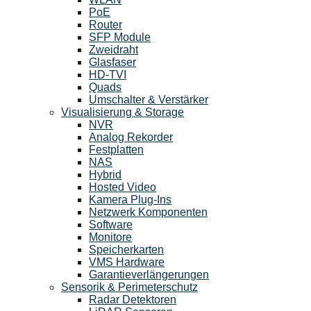
PoE
Router
SFP Module
Zweidraht
Glasfaser
HD-TVI
Quads
Umschalter & Verstärker
Visualisierung & Storage
NVR
Analog Rekorder
Festplatten
NAS
Hybrid
Hosted Video
Kamera Plug-Ins
Netzwerk Komponenten
Software
Monitore
Speicherkarten
VMS Hardware
Garantieverlängerungen
Sensorik & Perimeterschutz
Radar Detektoren