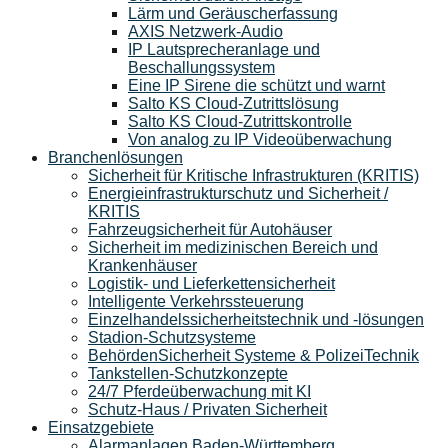
Lärm und Geräuscherfassung
AXIS Netzwerk-Audio
IP Lautsprecheranlage und
Beschallungssystem
Eine IP Sirene die schützt und warnt
Salto KS Cloud-Zutrittslösung
Salto KS Cloud-Zutrittskontrolle
Von analog zu IP Videoüberwachung
Branchenlösungen
Sicherheit für Kritische Infrastrukturen (KRITIS)
Energieinfrastrukturschutz und Sicherheit /
KRITIS
Fahrzeugsicherheit für Autohäuser
Sicherheit im medizinischen Bereich und
Krankenhäuser
Logistik- und Lieferkettensicherheit
Intelligente Verkehrssteuerung
Einzelhandelssicherheitstechnik und -lösungen
Stadion-Schutzsysteme
BehördenSicherheit Systeme & PolizeiTechnik
Tankstellen-Schutzkonzepte​
24/7 Pferdeüberwachung mit KI
Schutz-Haus / Privaten Sicherheit
Einsatzgebiete
Alarmanlagen Baden-Württemberg