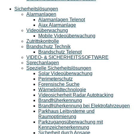
Sicherheitslösungen
Alarmanlagen
Alarmanlagen Telenot
Ajax Alarmanlage
Videoüberwachung
Mobile Videoüberwachung
Zutrittskontrolle
Brandschutz Technik
Brandschutz Telenot
VIDEO- & SICHERHEITSSOFTWARE
Sprechanlagen
Spezielle Sicherheitslösungen
Solar Videoüberwachung
Perimeterschutz
Forensische Suche
Wärmebildtechnologie
Videosicherheit Radar Autotracking​
Brandfrüherkennung
Brandfrüherkennung bei Elektrofahrzeugen
Parkhaus Leitsysteme und
Raumoptimierung
Parkzugangsüberwachung mit
Kennzeichenerkennung
Sicherheit durch Ansage