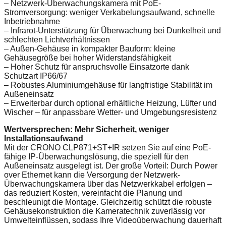
– Netzwerk-Überwachungskamera mit PoE-
Stromversorgung: weniger Verkabelungsaufwand, schnelle
Inbetriebnahme
– Infrarot-Unterstützung für Überwachung bei Dunkelheit und
schlechten Lichtverhältnissen
– Außen-Gehäuse in kompakter Bauform: kleine
Gehäusegröße bei hoher Widerstandsfähigkeit
– Hoher Schutz für anspruchsvolle Einsatzorte dank
Schutzart IP66/67
– Robustes Aluminiumgehäuse für langfristige Stabilität im
Außeneinsatz
– Erweiterbar durch optional erhältliche Heizung, Lüfter und
Wischer – für anpassbare Wetter- und Umgebungsresistenz
Wertversprechen: Mehr Sicherheit, weniger
Installationsaufwand
Mit der CRONO CLP871+ST+IR setzen Sie auf eine PoE-
fähige IP-Überwachungslösung, die speziell für den
Außeneinsatz ausgelegt ist. Der große Vorteil: Durch Power
over Ethernet kann die Versorgung der Netzwerk-
Überwachungskamera über das Netzwerkkabel erfolgen –
das reduziert Kosten, vereinfacht die Planung und
beschleunigt die Montage. Gleichzeitig schützt die robuste
Gehäusekonstruktion die Kameratechnik zuverlässig vor
Umwelteinflüssen, sodass Ihre Videoüberwachung dauerhaft