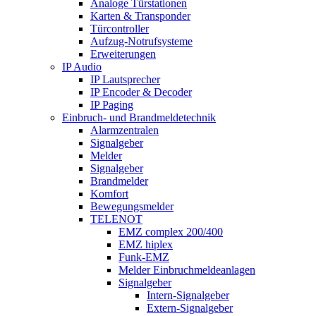
Analoge Türstationen
Karten & Transponder
Türcontroller
Aufzug-Notrufsysteme
Erweiterungen
IP Audio
IP Lautsprecher
IP Encoder & Decoder
IP Paging
Einbruch- und Brandmeldetechnik
Alarmzentralen
Signalgeber
Melder
Signalgeber
Brandmelder
Komfort
Bewegungsmelder
TELENOT
EMZ complex 200/400
EMZ hiplex
Funk-EMZ
Melder Einbruchmeldeanlagen
Signalgeber
Intern-Signalgeber
Extern-Signalgeber