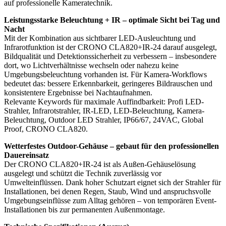
auf professionelle Kameratechnik.
Leistungsstarke Beleuchtung + IR – optimale Sicht bei Tag und
Nacht
Mit der Kombination aus sichtbarer LED-Ausleuchtung und
Infrarotfunktion ist der CRONO CLA820+IR-24 darauf ausgelegt,
Bildqualität und Detektionssicherheit zu verbessern – insbesondere
dort, wo Lichtverhältnisse wechseln oder nahezu keine
Umgebungsbeleuchtung vorhanden ist. Für Kamera-Workflows
bedeutet das: bessere Erkennbarkeit, geringeres Bildrauschen und
konsistentere Ergebnisse bei Nachtaufnahmen.
Relevante Keywords für maximale Auffindbarkeit: Profi LED-
Strahler, Infrarotstrahler, IR-LED, LED-Beleuchtung, Kamera-
Beleuchtung, Outdoor LED Strahler, IP66/67, 24VAC, Global
Proof, CRONO CLA820.
Wetterfestes Outdoor-Gehäuse – gebaut für den professionellen
Dauereinsatz
Der CRONO CLA820+IR-24 ist als Außen-Gehäuselösung
ausgelegt und schützt die Technik zuverlässig vor
Umwelteinflüssen. Dank hoher Schutzart eignet sich der Strahler für
Installationen, bei denen Regen, Staub, Wind und anspruchsvolle
Umgebungseinflüsse zum Alltag gehören – von temporären Event-
Installationen bis zur permanenten Außenmontage.