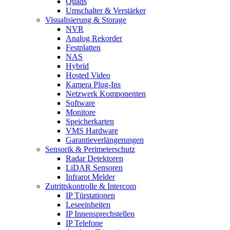
Quads
Umschalter & Verstärker
Visualisierung & Storage
NVR
Analog Rekorder
Festplatten
NAS
Hybrid
Hosted Video
Kamera Plug-Ins
Netzwerk Komponenten
Software
Monitore
Speicherkarten
VMS Hardware
Garantieverlängerungen
Sensorik & Perimeterschutz
Radar Detektoren
LiDAR Sensoren
Infrarot Melder
Zutrittskontrolle & Intercom
IP Türstationen
Leseeinheiten
IP Innensprechstellen
IP Telefone