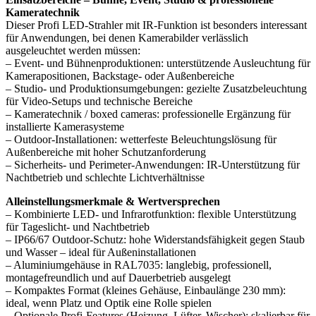
Kameratechnik
Dieser Profi LED-Strahler mit IR-Funktion ist besonders interessant
für Anwendungen, bei denen Kamerabilder verlässlich
ausgeleuchtet werden müssen:
– Event- und Bühnenproduktionen: unterstützende Ausleuchtung für
Kamerapositionen, Backstage- oder Außenbereiche
– Studio- und Produktionsumgebungen: gezielte Zusatzbeleuchtung
für Video-Setups und technische Bereiche
– Kameratechnik / boxed cameras: professionelle Ergänzung für
installierte Kamerasysteme
– Outdoor-Installationen: wetterfeste Beleuchtungslösung für
Außenbereiche mit hoher Schutzanforderung
– Sicherheits- und Perimeter-Anwendungen: IR-Unterstützung für
Nachtbetrieb und schlechte Lichtverhältnisse
Alleinstellungsmerkmale & Wertversprechen
– Kombinierte LED- und Infrarotfunktion: flexible Unterstützung
für Tageslicht- und Nachtbetrieb
– IP66/67 Outdoor-Schutz: hohe Widerstandsfähigkeit gegen Staub
und Wasser – ideal für Außeninstallationen
– Aluminiumgehäuse in RAL7035: langlebig, professionell,
montagefreundlich und auf Dauerbetrieb ausgelegt
– Kompaktes Format (kleines Gehäuse, Einbaulänge 230 mm):
ideal, wenn Platz und Optik eine Rolle spielen
– Optionale Profi-Features (Heizung, Lüfter, Wischer): skalierbar für