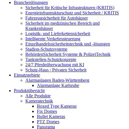
Branchenlösungen
Sicherheit für Kritische Infrastrukturen (KRITIS)
Energieinfrastrukturschutz und Sicherheit / KRITIS
Fahrzeugsicherheit für Autohäuser
Sicherheit im medizinischen Bereich und
Krankenhäuser
Logistik- und Lieferkettensicherheit
Intelligente Verkehrssteuerung
Einzelhandelssicherheitstechnik und -lösungen
Stadion-Schutzsysteme
BehördenSicherheit Systeme & PolizeiTechnik
Tankstellen-Schutzkonzepte​
24/7 Pferdeüberwachung mit KI
Schutz-Haus / Privaten Sicherheit
Einsatzgebiete
Alarmanlagen Baden-Württemberg
Alarmanlage Karlsruhe
Produktübersicht
Alle Produkte
Kameratechnik
Boxed Type Kameras
Fix Domes
Bullet Kameras
PTZ Domes
Panorama