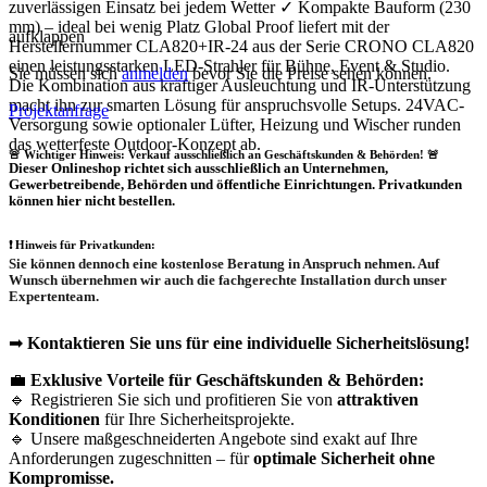
zuverlässigen Einsatz bei jedem Wetter ✓ Kompakte Bauform (230
mm) – ideal bei wenig Platz Global Proof liefert mit der
aufklappen
Herstellernummer CLA820+IR-24 aus der Serie CRONO CLA820
einen leistungsstarken LED-Strahler für Bühne, Event & Studio.
Sie müssen sich
anmelden
bevor Sie die Preise sehen können.
Die Kombination aus kräftiger Ausleuchtung und IR-Unterstützung
macht ihn zur smarten Lösung für anspruchsvolle Setups. 24VAC-
Projektanfrage
Versorgung sowie optionaler Lüfter, Heizung und Wischer runden
das wetterfeste Outdoor-Konzept ab.
🚨 Wichtiger Hinweis: Verkauf ausschließlich an Geschäftskunden & Behörden! 🚨
Dieser Onlineshop richtet sich
ausschließlich
an Unternehmen,
Gewerbetreibende, Behörden und öffentliche Einrichtungen.
Privatkunden
können hier nicht bestellen.
❗
Hinweis für Privatkunden:
Sie können dennoch eine
kostenlose Beratung
in Anspruch nehmen. Auf
Wunsch übernehmen wir auch die
fachgerechte Installation
durch unser
Expertenteam.
➡
Kontaktieren Sie uns für eine individuelle Sicherheitslösung!
💼
Exklusive Vorteile für Geschäftskunden & Behörden:
🔹 Registrieren Sie sich und profitieren Sie von
attraktiven
Konditionen
für Ihre Sicherheitsprojekte.
🔹 Unsere maßgeschneiderten Angebote sind exakt auf Ihre
Anforderungen zugeschnitten – für
optimale Sicherheit ohne
Kompromisse.