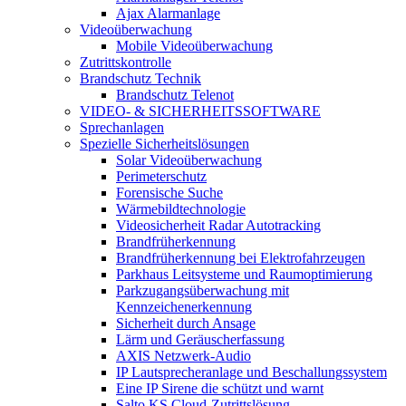
Ajax Alarmanlage
Videoüberwachung
Mobile Videoüberwachung
Zutrittskontrolle
Brandschutz Technik
Brandschutz Telenot
VIDEO- & SICHERHEITSSOFTWARE
Sprechanlagen
Spezielle Sicherheitslösungen
Solar Videoüberwachung
Perimeterschutz
Forensische Suche
Wärmebildtechnologie
Videosicherheit Radar Autotracking​
Brandfrüherkennung
Brandfrüherkennung bei Elektrofahrzeugen
Parkhaus Leitsysteme und Raumoptimierung
Parkzugangsüberwachung mit
Kennzeichenerkennung
Sicherheit durch Ansage
Lärm und Geräuscherfassung
AXIS Netzwerk-Audio
IP Lautsprecheranlage und Beschallungssystem
Eine IP Sirene die schützt und warnt
Salto KS Cloud-Zutrittslösung