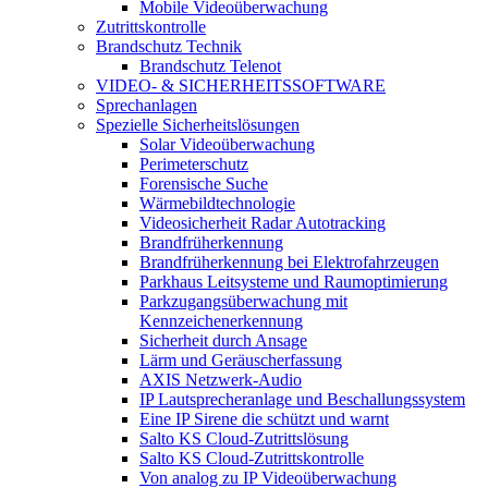
Mobile Videoüberwachung
Zutrittskontrolle
Brandschutz Technik
Brandschutz Telenot
VIDEO- & SICHERHEITSSOFTWARE
Sprechanlagen
Spezielle Sicherheitslösungen
Solar Videoüberwachung
Perimeterschutz
Forensische Suche
Wärmebildtechnologie
Videosicherheit Radar Autotracking​
Brandfrüherkennung
Brandfrüherkennung bei Elektrofahrzeugen
Parkhaus Leitsysteme und Raumoptimierung
Parkzugangsüberwachung mit
Kennzeichenerkennung
Sicherheit durch Ansage
Lärm und Geräuscherfassung
AXIS Netzwerk-Audio
IP Lautsprecheranlage und Beschallungssystem
Eine IP Sirene die schützt und warnt
Salto KS Cloud-Zutrittslösung
Salto KS Cloud-Zutrittskontrolle
Von analog zu IP Videoüberwachung