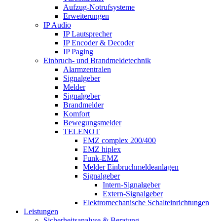
Aufzug-Notrufsysteme
Erweiterungen
IP Audio
IP Lautsprecher
IP Encoder & Decoder
IP Paging
Einbruch- und Brandmeldetechnik
Alarmzentralen
Signalgeber
Melder
Signalgeber
Brandmelder
Komfort
Bewegungsmelder
TELENOT
EMZ complex 200/400
EMZ hiplex
Funk-EMZ
Melder Einbruchmeldeanlagen
Signalgeber
Intern-Signalgeber
Extern-Signalgeber
Elektromechanische Schalteinrichtungen
Leistungen
Sicherheitsanalyse & Beratung