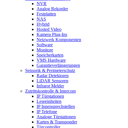
NVR
Analog Rekorder
Festplatten
NAS
Hybrid
Hosted Video
Kamera Plug-Ins
Netzwerk Komponenten
Software
Monitore
Speicherkarten
VMS Hardware
Garantieverlängerungen
Sensorik & Perimeterschutz
Radar Detektoren
LiDAR Sensoren
Infrarot Melder
Zutrittskontrolle & Intercom
IP Türstationen
Leseeinheiten
IP Innensprechstellen
IP Telefone
Analoge Türstationen
Karten & Transponder
Türcontroller