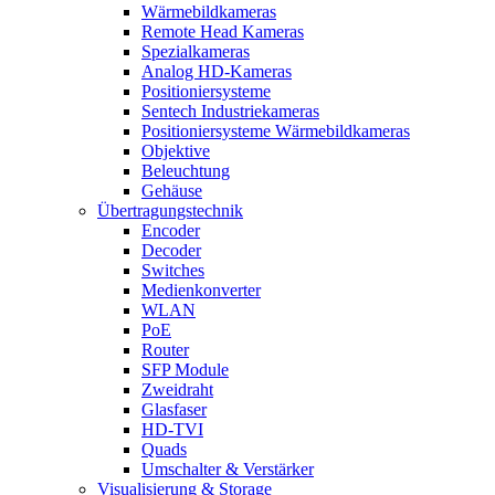
Wärmebildkameras
Remote Head Kameras
Spezialkameras
Analog HD-Kameras
Positioniersysteme
Sentech Industriekameras
Positioniersysteme Wärmebildkameras
Objektive
Beleuchtung
Gehäuse
Übertragungstechnik
Encoder
Decoder
Switches
Medienkonverter
WLAN
PoE
Router
SFP Module
Zweidraht
Glasfaser
HD-TVI
Quads
Umschalter & Verstärker
Visualisierung & Storage