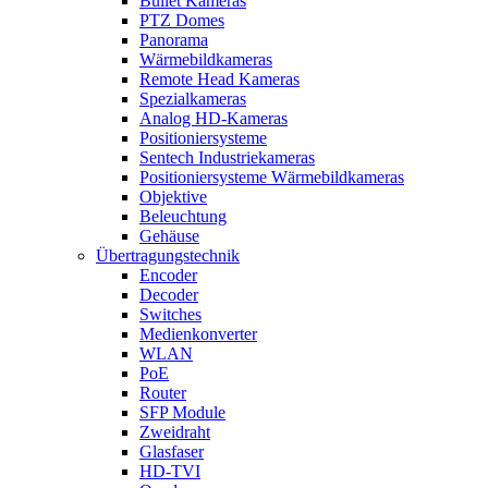
Bullet Kameras
PTZ Domes
Panorama
Wärmebildkameras
Remote Head Kameras
Spezialkameras
Analog HD-Kameras
Positioniersysteme
Sentech Industriekameras
Positioniersysteme Wärmebildkameras
Objektive
Beleuchtung
Gehäuse
Übertragungstechnik
Encoder
Decoder
Switches
Medienkonverter
WLAN
PoE
Router
SFP Module
Zweidraht
Glasfaser
HD-TVI