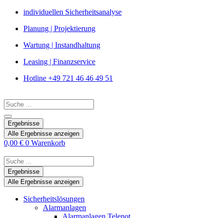
Zum
individuellen Sicherheitsanalyse
Inhalt
Planung | Projektierung
springen
Wartung | Instandhaltung
Leasing | Finanzservice
Hotline +49 721 46 46 49 51
Search
...
Ergebnisse
Alle Ergebnisse anzeigen
0,00
€
0
Warenkorb
Search
...
Ergebnisse
Alle Ergebnisse anzeigen
Sicherheitslösungen
Alarmanlagen
Alarmanlagen Telenot