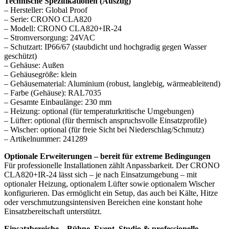
Technische Spezifikationen (Auszug)
– Hersteller: Global Proof
– Serie: CRONO CLA820
– Modell: CRONO CLA820+IR-24
– Stromversorgung: 24VAC
– Schutzart: IP66/67 (staubdicht und hochgradig gegen Wasser
geschützt)
– Gehäuse: Außen
– Gehäusegröße: klein
– Gehäusematerial: Aluminium (robust, langlebig, wärmeableitend)
– Farbe (Gehäuse): RAL7035
– Gesamte Einbaulänge: 230 mm
– Heizung: optional (für temperaturkritische Umgebungen)
– Lüfter: optional (für thermisch anspruchsvolle Einsatzprofile)
– Wischer: optional (für freie Sicht bei Niederschlag/Schmutz)
– Artikelnummer: 241289
Optionale Erweiterungen – bereit für extreme Bedingungen
Für professionelle Installationen zählt Anpassbarkeit. Der CRONO
CLA820+IR-24 lässt sich – je nach Einsatzumgebung – mit
optionaler Heizung, optionalem Lüfter sowie optionalem Wischer
konfigurieren. Das ermöglicht ein Setup, das auch bei Kälte, Hitze
oder verschmutzungsintensiven Bereichen eine konstant hohe
Einsatzbereitschaft unterstützt.
Einsatzbereiche – Bühne, Event, Studio & professionelle