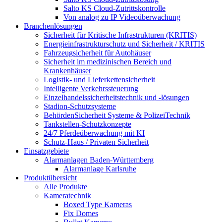
Salto KS Cloud-Zutrittskontrolle
Von analog zu IP Videoüberwachung
Branchenlösungen
Sicherheit für Kritische Infrastrukturen (KRITIS)
Energieinfrastrukturschutz und Sicherheit / KRITIS
Fahrzeugsicherheit für Autohäuser
Sicherheit im medizinischen Bereich und
Krankenhäuser
Logistik- und Lieferkettensicherheit
Intelligente Verkehrssteuerung
Einzelhandelssicherheitstechnik und -lösungen
Stadion-Schutzsysteme
BehördenSicherheit Systeme & PolizeiTechnik
Tankstellen-Schutzkonzepte​
24/7 Pferdeüberwachung mit KI
Schutz-Haus / Privaten Sicherheit
Einsatzgebiete
Alarmanlagen Baden-Württemberg
Alarmanlage Karlsruhe
Produktübersicht
Alle Produkte
Kameratechnik
Boxed Type Kameras
Fix Domes