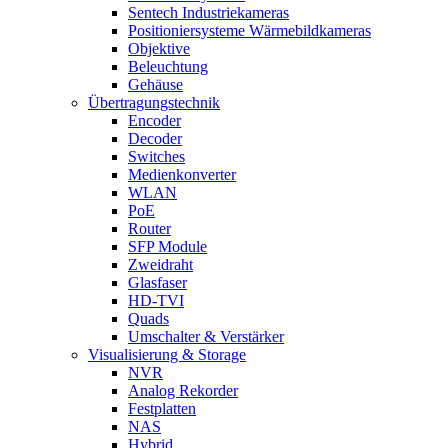
Sentech Industriekameras
Positioniersysteme Wärmebildkameras
Objektive
Beleuchtung
Gehäuse
Übertragungstechnik
Encoder
Decoder
Switches
Medienkonverter
WLAN
PoE
Router
SFP Module
Zweidraht
Glasfaser
HD-TVI
Quads
Umschalter & Verstärker
Visualisierung & Storage
NVR
Analog Rekorder
Festplatten
NAS
Hybrid