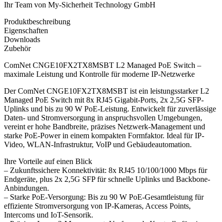
Ihr Team von My-Sicherheit Technology GmbH
Produktbeschreibung
Eigenschaften
Downloads
Zubehör
ComNet CNGE10FX2TX8MSBT L2 Managed PoE Switch –
maximale Leistung und Kontrolle für moderne IP-Netzwerke
Der ComNet CNGE10FX2TX8MSBT ist ein leistungsstarker L2
Managed PoE Switch mit 8x RJ45 Gigabit-Ports, 2x 2,5G SFP-
Uplinks und bis zu 90 W PoE-Leistung. Entwickelt für zuverlässige
Daten- und Stromversorgung in anspruchsvollen Umgebungen,
vereint er hohe Bandbreite, präzises Netzwerk-Management und
starke PoE-Power in einem kompakten Formfaktor. Ideal für IP-
Video, WLAN-Infrastruktur, VoIP und Gebäudeautomation.
Ihre Vorteile auf einen Blick
– Zukunftssichere Konnektivität: 8x RJ45 10/100/1000 Mbps für
Endgeräte, plus 2x 2,5G SFP für schnelle Uplinks und Backbone-
Anbindungen.
– Starke PoE-Versorgung: Bis zu 90 W PoE-Gesamtleistung für
effiziente Stromversorgung von IP-Kameras, Access Points,
Intercoms und IoT-Sensorik.