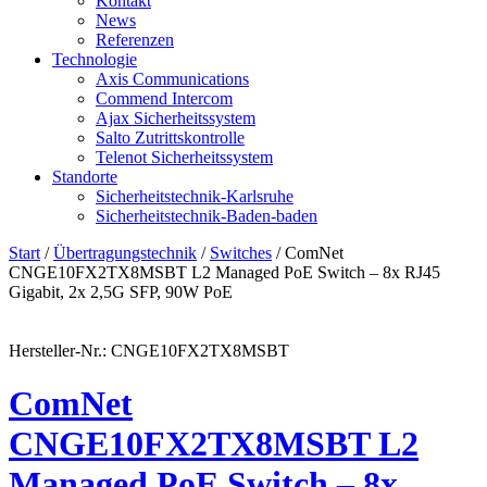
Kontakt
News
Referenzen
Technologie
Axis Communications
Commend Intercom
Ajax Sicherheitssystem​
Salto Zutrittskontrolle
Telenot Sicherheitssystem
Standorte
Sicherheitstechnik-Karlsruhe
Sicherheitstechnik-Baden-baden
Start
/
Übertragungstechnik
/
Switches
/ ComNet
CNGE10FX2TX8MSBT L2 Managed PoE Switch – 8x RJ45
Gigabit, 2x 2,5G SFP, 90W PoE
Hersteller-Nr.: CNGE10FX2TX8MSBT
ComNet
CNGE10FX2TX8MSBT L2
Managed PoE Switch – 8x