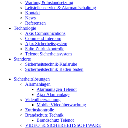
Wartung & Instandsetzung
Leitstellenservice & Alarmaufschaltung
Kontakt
News
Referenzen
Technologie
Axis Communications
Commend Intercom
Ajax Sicherheitssystem​
Salto Zutrittskontrolle
Telenot Sicherheitssystem
Standorte
Sicherheitstechnik-Karlsruhe
Sicherheitstechnik-Baden-baden
Sicherheitslösungen
Alarmanlagen
Alarmanlagen Telenot
Ajax Alarmanlage
Videoüberwachung
Mobile Videoüberwachung
Zutrittskontrolle
Brandschutz Technik
Brandschutz Telenot
VIDEO- & SICHERHEITSSOFTWARE