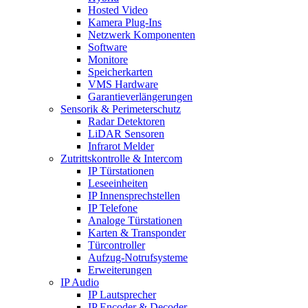
Hosted Video
Kamera Plug-Ins
Netzwerk Komponenten
Software
Monitore
Speicherkarten
VMS Hardware
Garantieverlängerungen
Sensorik & Perimeterschutz
Radar Detektoren
LiDAR Sensoren
Infrarot Melder
Zutrittskontrolle & Intercom
IP Türstationen
Leseeinheiten
IP Innensprechstellen
IP Telefone
Analoge Türstationen
Karten & Transponder
Türcontroller
Aufzug-Notrufsysteme
Erweiterungen
IP Audio
IP Lautsprecher
IP Encoder & Decoder