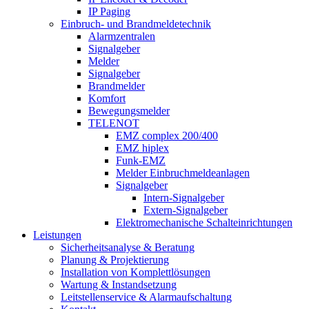
IP Paging
Einbruch- und Brandmeldetechnik
Alarmzentralen
Signalgeber
Melder
Signalgeber
Brandmelder
Komfort
Bewegungsmelder
TELENOT
EMZ complex 200/400
EMZ hiplex
Funk-EMZ
Melder Einbruchmeldeanlagen
Signalgeber
Intern-Signalgeber
Extern-Signalgeber
Elektromechanische Schalteinrichtungen
Leistungen
Sicherheitsanalyse & Beratung
Planung & Projektierung​
Installation von Komplettlösungen
Wartung & Instandsetzung
Leitstellenservice & Alarmaufschaltung