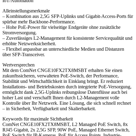
IoT/Automation
Alleinstellungsmerkmale
– Kombination aus 2,5G SFP-Uplinks und Gigabit-Access-Ports für
spürbar mehr Backbone-Performance.
– Hohe PoE-Power für vielseitige Endgeräte ohne zusätzliche
Stromversorgung.
– Zuverlässiges L2-Management für konsistente Servicequalität und
erhöhte Netzwerksicherheit.
– Flexibel anpassbar an unterschiedliche Medien und Distanzen
über SFP-Transceiver.
Wertversprechen
Mit dem ComNet CNGE10FX2TX8MSBT erhalten Sie einen
zukunftssicheren, verwalteten PoE-Switch, der Performance,
Stabilität und Wirtschaftlichkeit in Einklang bringt. Er reduziert
Installations- und Betriebskosten durch integrierte PoE-Versorgung,
ermöglicht dank 2,5G-Uplinks reibungslose Datenflüsse auch bei
hoher Last und verschafft Ihnen durch L2-Management volle
Kontrolle über Ihr Netzwerk. Eine Lösung, die sich schnell rechnet
– in Sicherheit, Verfügbarkeit und Skalierbarkeit.
Keywords für maximale Sichtbarkeit
ComNet CNGE10FX2TX8MSBT, L2 Managed PoE Switch, 8x
RJ45 Gigabit, 2x 2,5G SFP, 90W PoE, Managed Ethernet Switch,
PoE Switch für IP-Kameras, PoE für Access Points, Industrie-