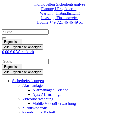
Zum
individuellen Sicherheitsanalyse
Inhalt
Planung | Projektierung
springen
Wartung | Instandhaltung
Leasing | Finanzservice
Hotline +49 721 46 46 49 51
Search
...
Ergebnisse
Alle Ergebnisse anzeigen
0,00
€
0
Warenkorb
Search
...
Ergebnisse
Alle Ergebnisse anzeigen
Sicherheitslösungen
Alarmanlagen
Alarmanlagen Telenot
Ajax Alarmanlage
Videoüberwachung
Mobile Videoüberwachung
Zutrittskontrolle
Brandschutz Technik