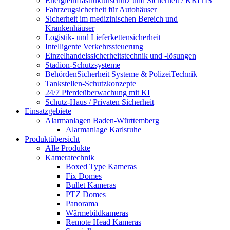
Energieinfrastrukturschutz und Sicherheit / KRITIS
Fahrzeugsicherheit für Autohäuser
Sicherheit im medizinischen Bereich und
Krankenhäuser
Logistik- und Lieferkettensicherheit
Intelligente Verkehrssteuerung
Einzelhandelssicherheitstechnik und -lösungen
Stadion-Schutzsysteme
BehördenSicherheit Systeme & PolizeiTechnik
Tankstellen-Schutzkonzepte​
24/7 Pferdeüberwachung mit KI
Schutz-Haus / Privaten Sicherheit
Einsatzgebiete
Alarmanlagen Baden-Württemberg
Alarmanlage Karlsruhe
Produktübersicht
Alle Produkte
Kameratechnik
Boxed Type Kameras
Fix Domes
Bullet Kameras
PTZ Domes
Panorama
Wärmebildkameras
Remote Head Kameras