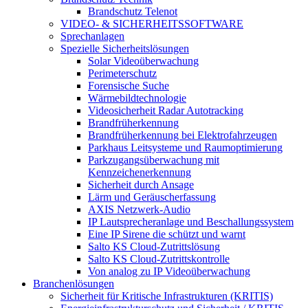
Brandschutz Telenot
VIDEO- & SICHERHEITSSOFTWARE
Sprechanlagen
Spezielle Sicherheitslösungen
Solar Videoüberwachung
Perimeterschutz
Forensische Suche
Wärmebildtechnologie
Videosicherheit Radar Autotracking​
Brandfrüherkennung
Brandfrüherkennung bei Elektrofahrzeugen
Parkhaus Leitsysteme und Raumoptimierung
Parkzugangsüberwachung mit
Kennzeichenerkennung
Sicherheit durch Ansage
Lärm und Geräuscherfassung
AXIS Netzwerk-Audio
IP Lautsprecheranlage und Beschallungssystem
Eine IP Sirene die schützt und warnt
Salto KS Cloud-Zutrittslösung
Salto KS Cloud-Zutrittskontrolle
Von analog zu IP Videoüberwachung
Branchenlösungen
Sicherheit für Kritische Infrastrukturen (KRITIS)