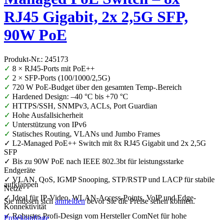
RJ45 Gigabit, 2x 2,5G SFP,
90W PoE
Produkt-Nr.: 245173
✓
8 × RJ45-Ports mit PoE++
✓
2 × SFP-Ports (100/1000/2,5G)
✓
720 W PoE-Budget über den gesamten Temp-.Bereich
✓
Hardened Design: –40 °C bis +70 °C
✓
HTTPS/SSH, SNMPv3, ACLs, Port Guardian
✓
Hohe Ausfallsicherheit
✓
Unterstützung von IPv6
✓
Statisches Routing, VLANs und Jumbo Frames
✓ L2-Managed PoE++ Switch mit 8x RJ45 Gigabit und 2x 2,5G
SFP
✓ Bis zu 90W PoE nach IEEE 802.3bt für leistungsstarke
Endgeräte
✓ VLAN, QoS, IGMP Snooping, STP/RSTP und LACP für stabile
aufklappen
Netze
✓ Ideal für IP-Video, WLAN-Access-Points, VoIP und Edge-
Sie müssen sich
anmelden
bevor Sie die Preise sehen können.
Konnektivität
✓ Robustes Profi-Design vom Hersteller ComNet für hohe
Projektanfrage