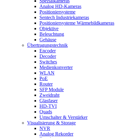
Spezialkameras
Analog HD-Kameras
Positioniersysteme
Sentech Industriekameras
Positioniersysteme Wärmebildkameras
Objektive
Beleuchtung
Gehäuse
Übertragungstechnik
Encoder
Decoder
Switches
Medienkonverter
WLAN
PoE
Router
SFP Module
Zweidraht
Glasfaser
HD-TVI
Quads
Umschalter & Verstärker
Visualisierung & Storage
NVR
Analog Rekorder