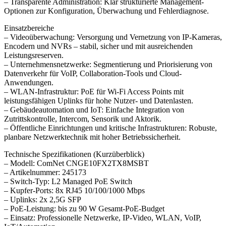
– Transparente Administration: Klar strukturierte Management-
Optionen zur Konfiguration, Überwachung und Fehlerdiagnose.
Einsatzbereiche
– Videoüberwachung: Versorgung und Vernetzung von IP-Kameras,
Encodern und NVRs – stabil, sicher und mit ausreichenden
Leistungsreserven.
– Unternehmensnetzwerke: Segmentierung und Priorisierung von
Datenverkehr für VoIP, Collaboration-Tools und Cloud-
Anwendungen.
– WLAN-Infrastruktur: PoE für Wi-Fi Access Points mit
leistungsfähigen Uplinks für hohe Nutzer- und Datenlasten.
– Gebäudeautomation und IoT: Einfache Integration von
Zutrittskontrolle, Intercom, Sensorik und Aktorik.
– Öffentliche Einrichtungen und kritische Infrastrukturen: Robuste,
planbare Netzwerktechnik mit hoher Betriebssicherheit.
Technische Spezifikationen (Kurzüberblick)
– Modell: ComNet CNGE10FX2TX8MSBT
– Artikelnummer: 245173
– Switch-Typ: L2 Managed PoE Switch
– Kupfer-Ports: 8x RJ45 10/100/1000 Mbps
– Uplinks: 2x 2,5G SFP
– PoE-Leistung: bis zu 90 W Gesamt-PoE-Budget
– Einsatz: Professionelle Netzwerke, IP-Video, WLAN, VoIP,