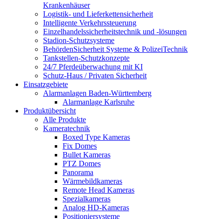
Krankenhäuser
Logistik- und Lieferkettensicherheit
Intelligente Verkehrssteuerung
Einzelhandelssicherheitstechnik und -lösungen
Stadion-Schutzsysteme
BehördenSicherheit Systeme & PolizeiTechnik
Tankstellen-Schutzkonzepte​
24/7 Pferdeüberwachung mit KI
Schutz-Haus / Privaten Sicherheit
Einsatzgebiete
Alarmanlagen Baden-Württemberg
Alarmanlage Karlsruhe
Produktübersicht
Alle Produkte
Kameratechnik
Boxed Type Kameras
Fix Domes
Bullet Kameras
PTZ Domes
Panorama
Wärmebildkameras
Remote Head Kameras
Spezialkameras
Analog HD-Kameras
Positioniersysteme