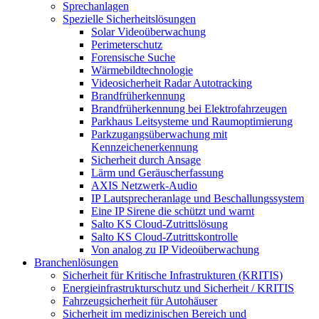
Sprechanlagen
Spezielle Sicherheitslösungen
Solar Videoüberwachung
Perimeterschutz
Forensische Suche
Wärmebildtechnologie
Videosicherheit Radar Autotracking​
Brandfrüherkennung
Brandfrüherkennung bei Elektrofahrzeugen
Parkhaus Leitsysteme und Raumoptimierung
Parkzugangsüberwachung mit
Kennzeichenerkennung
Sicherheit durch Ansage
Lärm und Geräuscherfassung
AXIS Netzwerk-Audio
IP Lautsprecheranlage und Beschallungssystem
Eine IP Sirene die schützt und warnt
Salto KS Cloud-Zutrittslösung
Salto KS Cloud-Zutrittskontrolle
Von analog zu IP Videoüberwachung
Branchenlösungen
Sicherheit für Kritische Infrastrukturen (KRITIS)
Energieinfrastrukturschutz und Sicherheit / KRITIS
Fahrzeugsicherheit für Autohäuser
Sicherheit im medizinischen Bereich und