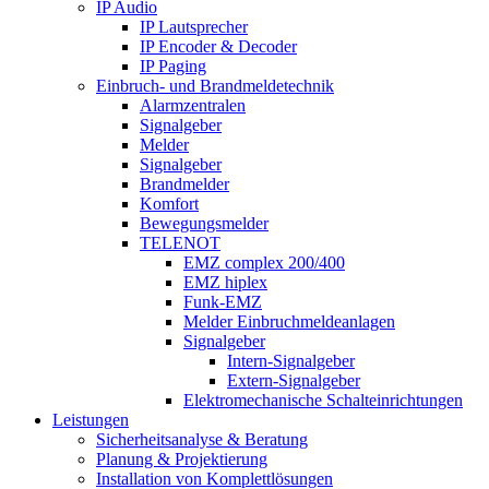
IP Audio
IP Lautsprecher
IP Encoder & Decoder
IP Paging
Einbruch- und Brandmeldetechnik
Alarmzentralen
Signalgeber
Melder
Signalgeber
Brandmelder
Komfort
Bewegungsmelder
TELENOT
EMZ complex 200/400
EMZ hiplex
Funk-EMZ
Melder Einbruchmeldeanlagen
Signalgeber
Intern-Signalgeber
Extern-Signalgeber
Elektromechanische Schalteinrichtungen
Leistungen
Sicherheitsanalyse & Beratung
Planung & Projektierung​
Installation von Komplettlösungen