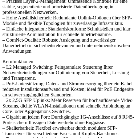
– Präzises Layer-2-Management: Umfassende Kontrolle für eine
stabile, segmentierte und priorisierte Datenübertragung in
professionellen Netzwerken.
– Hohe Ausfallsicherheit: Redundante Uplink-Optionen über SFP-
Module und flexible Topologien für zuverlässige Infrastruktur.
– Einfache Integration: Standardskonforme Schnittstellen und klar
strukturierte Administration für schnelle Inbetriebnahme.
– ComNet-Qualität: Robuste Auslegung und zuverlässiger
Dauerbetrieb in sicherheitsrelevanten und unternehmenskritischen
Anwendungen.
Kernfunktionen
– L2 Managed Switching: Feingranulare Steuerung Ihrer
Netzwerkeinstellungen zur Optimierung von Sicherheit, Leistung
und Transparenz.
– PoE-Unterstützung: Daten- und Stromversorgung über ein Kabel
reduziert Installationsaufwand und Kosten; ideal für PoE-Endgeräte
an schwer zugänglichen Standorten.
– 2x 2,5G SFP-Uplinks: Mehr Reserven für hochauflösende Video-
Streams, dichte WLAN-Installationen und schnelle Anbindung an
Core- oder Aggregations-Switches.
– Gigabit an jedem Port: Durchgängige 1G-Anschlüsse auf 8 RJ45-
Ports sichern flüssigen Datenverkehr ohne Engpässe.
– Skalierbarkeit: Flexibel erweiterbar durch modulare SFP-
Transceiver für verschiedene Faser- und Kupfer-Backbones.