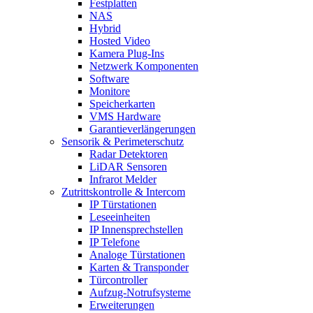
Festplatten
NAS
Hybrid
Hosted Video
Kamera Plug-Ins
Netzwerk Komponenten
Software
Monitore
Speicherkarten
VMS Hardware
Garantieverlängerungen
Sensorik & Perimeterschutz
Radar Detektoren
LiDAR Sensoren
Infrarot Melder
Zutrittskontrolle & Intercom
IP Türstationen
Leseeinheiten
IP Innensprechstellen
IP Telefone
Analoge Türstationen
Karten & Transponder
Türcontroller
Aufzug-Notrufsysteme
Erweiterungen