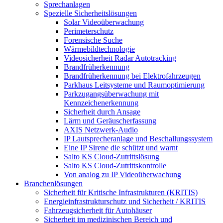
Sprechanlagen
Spezielle Sicherheitslösungen
Solar Videoüberwachung
Perimeterschutz
Forensische Suche
Wärmebildtechnologie
Videosicherheit Radar Autotracking​
Brandfrüherkennung
Brandfrüherkennung bei Elektrofahrzeugen
Parkhaus Leitsysteme und Raumoptimierung
Parkzugangsüberwachung mit
Kennzeichenerkennung
Sicherheit durch Ansage
Lärm und Geräuscherfassung
AXIS Netzwerk-Audio
IP Lautsprecheranlage und Beschallungssystem
Eine IP Sirene die schützt und warnt
Salto KS Cloud-Zutrittslösung
Salto KS Cloud-Zutrittskontrolle
Von analog zu IP Videoüberwachung
Branchenlösungen
Sicherheit für Kritische Infrastrukturen (KRITIS)
Energieinfrastrukturschutz und Sicherheit / KRITIS
Fahrzeugsicherheit für Autohäuser
Sicherheit im medizinischen Bereich und