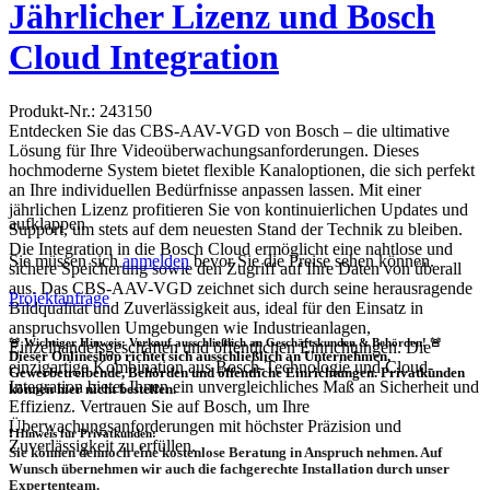
Jährlicher Lizenz und Bosch
Cloud Integration
Produkt-Nr.: 243150
Entdecken Sie das CBS-AAV-VGD von Bosch – die ultimative
Lösung für Ihre Videoüberwachungsanforderungen. Dieses
hochmoderne System bietet flexible Kanaloptionen, die sich perfekt
an Ihre individuellen Bedürfnisse anpassen lassen. Mit einer
jährlichen Lizenz profitieren Sie von kontinuierlichen Updates und
aufklappen
Support, um stets auf dem neuesten Stand der Technik zu bleiben.
Die Integration in die Bosch Cloud ermöglicht eine nahtlose und
Sie müssen sich
anmelden
bevor Sie die Preise sehen können.
sichere Speicherung sowie den Zugriff auf Ihre Daten von überall
aus. Das CBS-AAV-VGD zeichnet sich durch seine herausragende
Projektanfrage
Bildqualität und Zuverlässigkeit aus, ideal für den Einsatz in
anspruchsvollen Umgebungen wie Industrieanlagen,
🚨 Wichtiger Hinweis: Verkauf ausschließlich an Geschäftskunden & Behörden! 🚨
Einzelhandelsgeschäften und öffentlichen Einrichtungen. Die
Dieser Onlineshop richtet sich
ausschließlich
an Unternehmen,
einzigartige Kombination aus Bosch-Technologie und Cloud-
Gewerbetreibende, Behörden und öffentliche Einrichtungen.
Privatkunden
Integration bietet Ihnen ein unvergleichliches Maß an Sicherheit und
können hier nicht bestellen.
Effizienz. Vertrauen Sie auf Bosch, um Ihre
Überwachungsanforderungen mit höchster Präzision und
❗
Hinweis für Privatkunden:
Zuverlässigkeit zu erfüllen.
Sie können dennoch eine
kostenlose Beratung
in Anspruch nehmen. Auf
Wunsch übernehmen wir auch die
fachgerechte Installation
durch unser
Expertenteam.