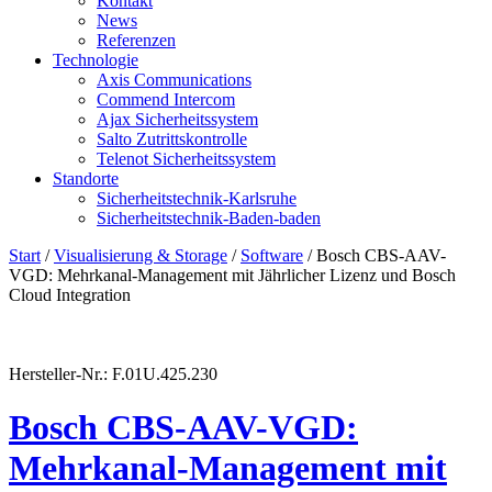
Kontakt
News
Referenzen
Technologie
Axis Communications
Commend Intercom
Ajax Sicherheitssystem​
Salto Zutrittskontrolle
Telenot Sicherheitssystem
Standorte
Sicherheitstechnik-Karlsruhe
Sicherheitstechnik-Baden-baden
Start
/
Visualisierung & Storage
/
Software
/ Bosch CBS-AAV-
VGD: Mehrkanal-Management mit Jährlicher Lizenz und Bosch
Cloud Integration
Hersteller-Nr.: F.01U.425.230
Bosch CBS-AAV-VGD:
Mehrkanal-Management mit