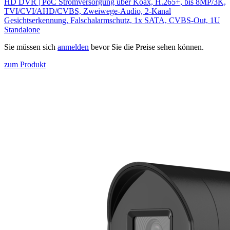
HD DVR | PoC Stromversorgung über Koax, H.265+, bis 8MP/3K,
TVI/CVI/AHD/CVBS, Zweiwege-Audio, 2-Kanal
Gesichtserkennung, Falschalarmschutz, 1x SATA, CVBS-Out, 1U
Standalone
Sie müssen sich
anmelden
bevor Sie die Preise sehen können.
zum Produkt