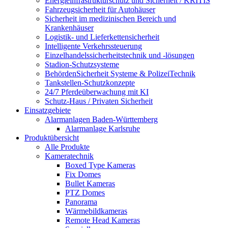
Energieinfrastrukturschutz und Sicherheit / KRITIS
Fahrzeugsicherheit für Autohäuser
Sicherheit im medizinischen Bereich und
Krankenhäuser
Logistik- und Lieferkettensicherheit
Intelligente Verkehrssteuerung
Einzelhandelssicherheitstechnik und -lösungen
Stadion-Schutzsysteme
BehördenSicherheit Systeme & PolizeiTechnik
Tankstellen-Schutzkonzepte​
24/7 Pferdeüberwachung mit KI
Schutz-Haus / Privaten Sicherheit
Einsatzgebiete
Alarmanlagen Baden-Württemberg
Alarmanlage Karlsruhe
Produktübersicht
Alle Produkte
Kameratechnik
Boxed Type Kameras
Fix Domes
Bullet Kameras
PTZ Domes
Panorama
Wärmebildkameras
Remote Head Kameras