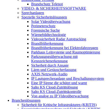
Brandschutz Telenot
VIDEO- & SICHERHEITSSOFTWARE
Sprechanlagen
Spezielle Sicherheitslösungen
Solar Videoüberwachung
Perimeterschutz
Forensische Suche
Wärmebildtechnologie
Videosicherheit Radar Autotracking​
Brandfrüherkennung
Brandfrüherkennung bei Elektrofahrzeugen
Parkhaus Leitsysteme und Raumoptimierung
Parkzugangsüberwachung mit
Kennzeichenerkennung
Sicherheit durch Ansage
Lärm und Geräuscherfassung
AXIS Netzwerk-Audio
IP Lautsprecheranlage und Beschallungssystem
Eine IP Sirene die schützt und warnt
Salto KS Cloud-Zutrittslösung
Salto KS Cloud-Zutrittskontrolle
Von analog zu IP Videoüberwachung
Branchenlösungen
Sicherheit für Kritische Infrastrukturen (KRITIS)