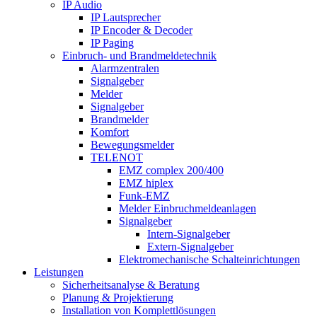
IP Audio
IP Lautsprecher
IP Encoder & Decoder
IP Paging
Einbruch- und Brandmeldetechnik
Alarmzentralen
Signalgeber
Melder
Signalgeber
Brandmelder
Komfort
Bewegungsmelder
TELENOT
EMZ complex 200/400
EMZ hiplex
Funk-EMZ
Melder Einbruchmeldeanlagen
Signalgeber
Intern-Signalgeber
Extern-Signalgeber
Elektromechanische Schalteinrichtungen
Leistungen
Sicherheitsanalyse & Beratung
Planung & Projektierung​
Installation von Komplettlösungen