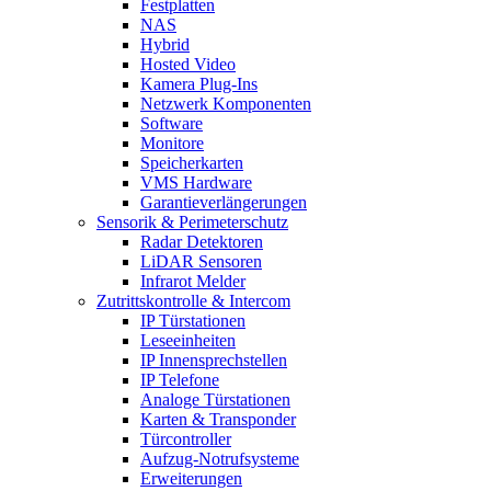
Festplatten
NAS
Hybrid
Hosted Video
Kamera Plug-Ins
Netzwerk Komponenten
Software
Monitore
Speicherkarten
VMS Hardware
Garantieverlängerungen
Sensorik & Perimeterschutz
Radar Detektoren
LiDAR Sensoren
Infrarot Melder
Zutrittskontrolle & Intercom
IP Türstationen
Leseeinheiten
IP Innensprechstellen
IP Telefone
Analoge Türstationen
Karten & Transponder
Türcontroller
Aufzug-Notrufsysteme
Erweiterungen