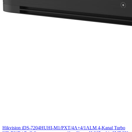
Hikvision iDS-7204HUHI-M1/PXT/4A+4/1ALM 4-Kanal Turbo