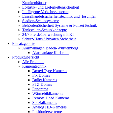
Krankenhäuser
Logistik- und Lieferkettensicherheit
Intelligente Verkehrssteuerung
Einzelhandelssicherheitstechnik und -lösungen
Stadion-Schutzsysteme
BehördenSicherheit Systeme & PolizeiTechnik
Tankstellen-Schutzkonzepte​
24/7 Pferdeüberwachung mit KI
Schutz-Haus / Privaten Sicherheit
Einsatzgebiete
Alarmanlagen Baden-Württemberg
Alarmanlage Karlsruhe
Produktübersicht
Alle Produkte
Kameratechnik
Boxed Type Kameras
Fix Domes
Bullet Kameras
PTZ Domes
Panorama
Wärmebildkameras
Remote Head Kameras
Spezialkameras
Analog HD-Kameras
Positioniersysteme