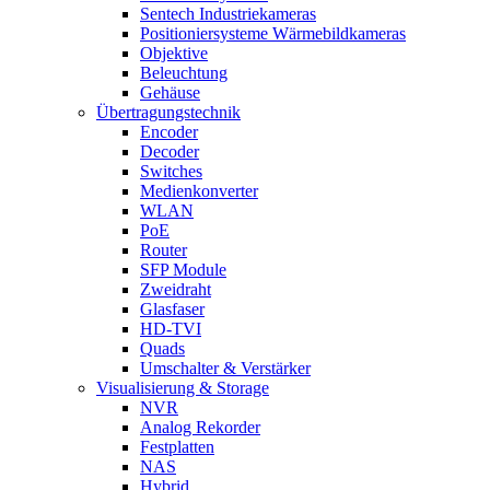
Sentech Industriekameras
Positioniersysteme Wärmebildkameras
Objektive
Beleuchtung
Gehäuse
Übertragungstechnik
Encoder
Decoder
Switches
Medienkonverter
WLAN
PoE
Router
SFP Module
Zweidraht
Glasfaser
HD-TVI
Quads
Umschalter & Verstärker
Visualisierung & Storage
NVR
Analog Rekorder
Festplatten
NAS
Hybrid