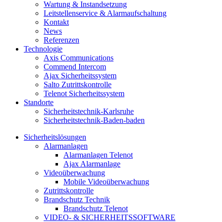
Wartung & Instandsetzung
Leitstellenservice & Alarmaufschaltung
Kontakt
News
Referenzen
Technologie
Axis Communications
Commend Intercom
Ajax Sicherheitssystem​
Salto Zutrittskontrolle
Telenot Sicherheitssystem
Standorte
Sicherheitstechnik-Karlsruhe
Sicherheitstechnik-Baden-baden
Sicherheitslösungen
Alarmanlagen
Alarmanlagen Telenot
Ajax Alarmanlage
Videoüberwachung
Mobile Videoüberwachung
Zutrittskontrolle
Brandschutz Technik
Brandschutz Telenot
VIDEO- & SICHERHEITSSOFTWARE