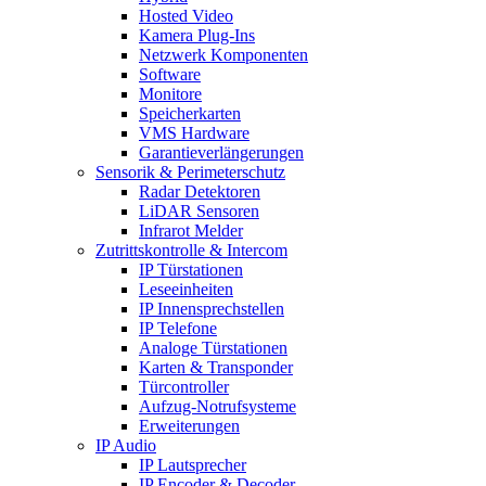
Hosted Video
Kamera Plug-Ins
Netzwerk Komponenten
Software
Monitore
Speicherkarten
VMS Hardware
Garantieverlängerungen
Sensorik & Perimeterschutz
Radar Detektoren
LiDAR Sensoren
Infrarot Melder
Zutrittskontrolle & Intercom
IP Türstationen
Leseeinheiten
IP Innensprechstellen
IP Telefone
Analoge Türstationen
Karten & Transponder
Türcontroller
Aufzug-Notrufsysteme
Erweiterungen
IP Audio
IP Lautsprecher
IP Encoder & Decoder