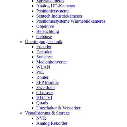
Spezialkameras
Analog HD-Kameras
Positioniersysteme
Sentech Industriekameras
Positioniersysteme Wärmebildkameras
Objektive
Beleuchtung
Gehäuse
Übertragungstechnik
Encoder
Decoder
Switches
Medienkonverter
WLAN
PoE
Router
SFP Module
Zweidraht
Glasfaser
HD-TVI
Quads
Umschalter & Verstärker
Visualisierung & Storage
NVR
Analog Rekorder