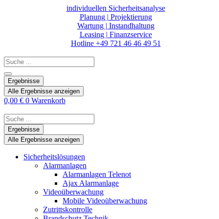
Zum
individuellen Sicherheitsanalyse
Inhalt
Planung | Projektierung
springen
Wartung | Instandhaltung
Leasing | Finanzservice
Hotline +49 721 46 46 49 51
Search
...
Ergebnisse
Alle Ergebnisse anzeigen
0,00
€
0
Warenkorb
Search
...
Ergebnisse
Alle Ergebnisse anzeigen
Sicherheitslösungen
Alarmanlagen
Alarmanlagen Telenot
Ajax Alarmanlage
Videoüberwachung
Mobile Videoüberwachung
Zutrittskontrolle
Brandschutz Technik