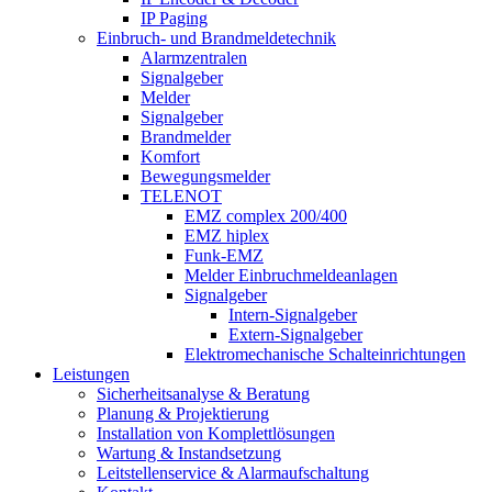
IP Paging
Einbruch- und Brandmeldetechnik
Alarmzentralen
Signalgeber
Melder
Signalgeber
Brandmelder
Komfort
Bewegungsmelder
TELENOT
EMZ complex 200/400
EMZ hiplex
Funk-EMZ
Melder Einbruchmeldeanlagen
Signalgeber
Intern-Signalgeber
Extern-Signalgeber
Elektromechanische Schalteinrichtungen
Leistungen
Sicherheitsanalyse & Beratung
Planung & Projektierung​
Installation von Komplettlösungen
Wartung & Instandsetzung
Leitstellenservice & Alarmaufschaltung