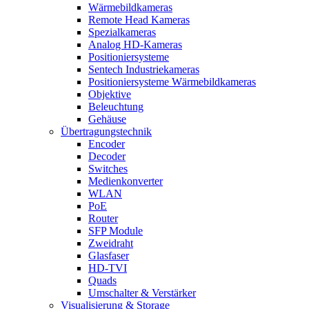
Wärmebildkameras
Remote Head Kameras
Spezialkameras
Analog HD-Kameras
Positioniersysteme
Sentech Industriekameras
Positioniersysteme Wärmebildkameras
Objektive
Beleuchtung
Gehäuse
Übertragungstechnik
Encoder
Decoder
Switches
Medienkonverter
WLAN
PoE
Router
SFP Module
Zweidraht
Glasfaser
HD-TVI
Quads
Umschalter & Verstärker
Visualisierung & Storage