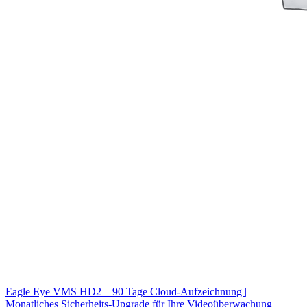
Eagle Eye VMS HD2 – 90 Tage Cloud-Aufzeichnung |
Monatliches Sicherheits-Upgrade für Ihre Videoüberwachung