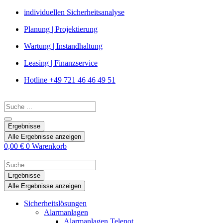
Zum
individuellen Sicherheitsanalyse
Inhalt
Planung | Projektierung
springen
Wartung | Instandhaltung
Leasing | Finanzservice
Hotline +49 721 46 46 49 51
Search
...
Ergebnisse
Alle Ergebnisse anzeigen
0,00
€
0
Warenkorb
Search
...
Ergebnisse
Alle Ergebnisse anzeigen
Sicherheitslösungen
Alarmanlagen
Alarmanlagen Telenot