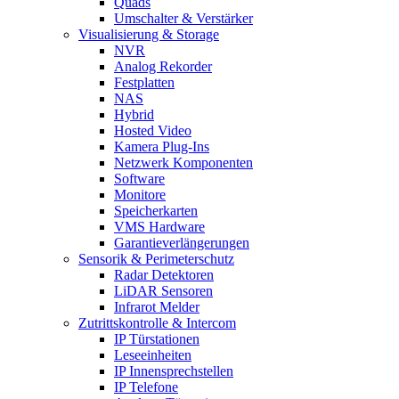
Quads
Umschalter & Verstärker
Visualisierung & Storage
NVR
Analog Rekorder
Festplatten
NAS
Hybrid
Hosted Video
Kamera Plug-Ins
Netzwerk Komponenten
Software
Monitore
Speicherkarten
VMS Hardware
Garantieverlängerungen
Sensorik & Perimeterschutz
Radar Detektoren
LiDAR Sensoren
Infrarot Melder
Zutrittskontrolle & Intercom
IP Türstationen
Leseeinheiten
IP Innensprechstellen
IP Telefone