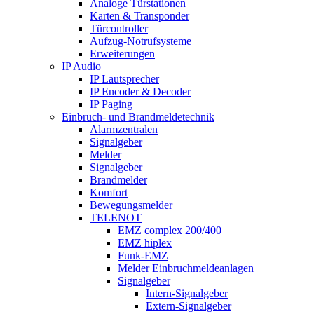
Analoge Türstationen
Karten & Transponder
Türcontroller
Aufzug-Notrufsysteme
Erweiterungen
IP Audio
IP Lautsprecher
IP Encoder & Decoder
IP Paging
Einbruch- und Brandmeldetechnik
Alarmzentralen
Signalgeber
Melder
Signalgeber
Brandmelder
Komfort
Bewegungsmelder
TELENOT
EMZ complex 200/400
EMZ hiplex
Funk-EMZ
Melder Einbruchmeldeanlagen
Signalgeber
Intern-Signalgeber
Extern-Signalgeber