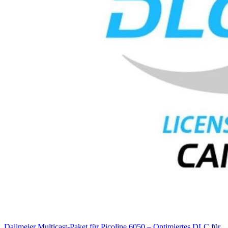
Dallmeier Multicast-Paket für Picoline 6050 – Optimiertes DLC für