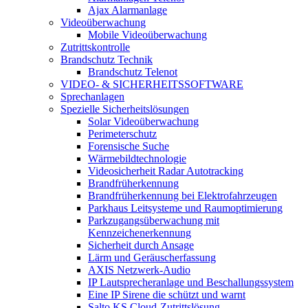
Ajax Alarmanlage
Videoüberwachung
Mobile Videoüberwachung
Zutrittskontrolle
Brandschutz Technik
Brandschutz Telenot
VIDEO- & SICHERHEITSSOFTWARE
Sprechanlagen
Spezielle Sicherheitslösungen
Solar Videoüberwachung
Perimeterschutz
Forensische Suche
Wärmebildtechnologie
Videosicherheit Radar Autotracking​
Brandfrüherkennung
Brandfrüherkennung bei Elektrofahrzeugen
Parkhaus Leitsysteme und Raumoptimierung
Parkzugangsüberwachung mit
Kennzeichenerkennung
Sicherheit durch Ansage
Lärm und Geräuscherfassung
AXIS Netzwerk-Audio
IP Lautsprecheranlage und Beschallungssystem
Eine IP Sirene die schützt und warnt
Salto KS Cloud-Zutrittslösung