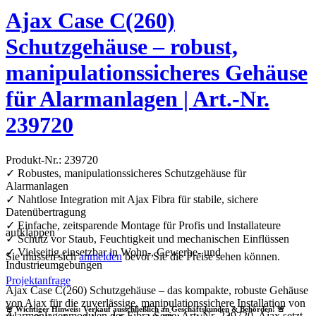
Ajax Case C(260)
Schutzgehäuse – robust,
manipulationssicheres Gehäuse
für Alarmanlagen | Art.-Nr.
239720
Produkt-Nr.: 239720
✓ Robustes, manipulationssicheres Schutzgehäuse für
Alarmanlagen
✓ Nahtlose Integration mit Ajax Fibra für stabile, sichere
Datenübertragung
✓ Einfache, zeitsparende Montage für Profis und Installateure
aufklappen
✓ Schutz vor Staub, Feuchtigkeit und mechanischen Einflüssen
✓ Vielseitig einsetzbar in Wohn-, Gewerbe- und
Sie müssen sich
anmelden
bevor Sie die Preise sehen können.
Industrieumgebungen
Projektanfrage
Ajax Case C(260) Schutzgehäuse – das kompakte, robuste Gehäuse
von Ajax für die zuverlässige, manipulationssichere Installation von
🚨 Wichtiger Hinweis: Verkauf ausschließlich an Geschäftskunden & Behörden! 🚨
Alarmanlagenmodulen der Fibra-Serie, Art.-Nr. 239720. Ajax setzt