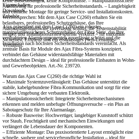
keine Bastellösungen, keine Kompromisse. – Manipulationssichere
Eigenschaften
Ausführung für professionelle Sicherheitsstandards. – Langlebigkeit
Downloads
und einfache Montage für geringe Service- und Installationskosten.
Zubehör
Wertversprechen: Mit dem Ajax Case C(260) erhalten Sie ein
belastbares, professionelles Schutzgehäuse, das Ihre
Ajax präsentiert mit dem Case C(260) ein robustes,
Alarmanlagenhardware zuverlässig schützt, die Systemstabilität
manipulationssicheres Schutzgehäuse der Fibra Serie, das Ihre
steigert und Installationszeiten spürbar verkürzt – für maximale
verdrahteten Alarmkomponenten zuverlässig schützt und die
Sicherheit, Effizienz und ein erstklassiges Preis-Leistungs-
Installation nach höchsten Sicherheitsstandards vereinfacht. Als
Verhältnis.
zentrale Basis für Module des Ajax Fibra-Systems konzipiert,
verbindet das Gehäuse widerstandsfähige Materialien mit
durchdachtem Design – ideal für professionelle Einbauten in Wohn-
und Gewerbeobjekten. Art.-Nr. 239720.
Warum das Ajax Case C(260) die richtige Wahl ist
– Maximale Systemzuverlässigkeit: Das Gehäuse unterstützt die
stabile, kabelgebundene Fibra-Kommunikation und sorgt für eine
sichere Umgebung der verbauten Elektronik.
– Manipulationssicherheit: Integrierte Sicherheitsmechanismen
erkennen und melden unbefugte Öffnungsversuche – ein Plus an
Sabotageschutz für Ihre Alarmanlage.
– Robuste Bauweise: Hochwertiger, langlebiger Kunststoff schützt
vor Staub, Feuchtigkeit und mechanischen Einwirkungen und
verlängert die Lebensdauer der Komponenten.
– Effiziente Montage: Das praxisorientierte Layout ermöglicht eine
schnelle, saubere und servicefreundliche Installation – ideal für