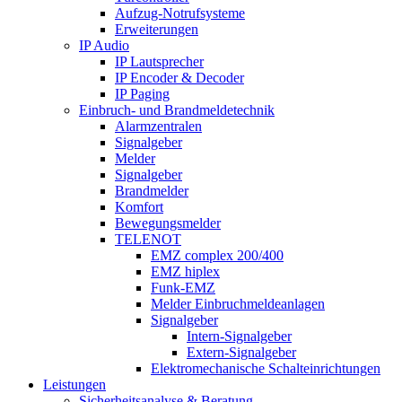
Aufzug-Notrufsysteme
Erweiterungen
IP Audio
IP Lautsprecher
IP Encoder & Decoder
IP Paging
Einbruch- und Brandmeldetechnik
Alarmzentralen
Signalgeber
Melder
Signalgeber
Brandmelder
Komfort
Bewegungsmelder
TELENOT
EMZ complex 200/400
EMZ hiplex
Funk-EMZ
Melder Einbruchmeldeanlagen
Signalgeber
Intern-Signalgeber
Extern-Signalgeber
Elektromechanische Schalteinrichtungen
Leistungen
Sicherheitsanalyse & Beratung