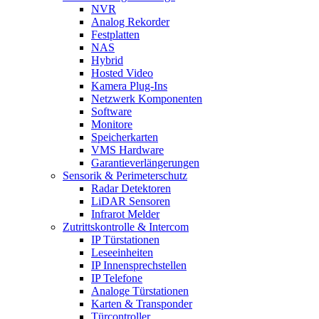
NVR
Analog Rekorder
Festplatten
NAS
Hybrid
Hosted Video
Kamera Plug-Ins
Netzwerk Komponenten
Software
Monitore
Speicherkarten
VMS Hardware
Garantieverlängerungen
Sensorik & Perimeterschutz
Radar Detektoren
LiDAR Sensoren
Infrarot Melder
Zutrittskontrolle & Intercom
IP Türstationen
Leseeinheiten
IP Innensprechstellen
IP Telefone
Analoge Türstationen
Karten & Transponder
Türcontroller