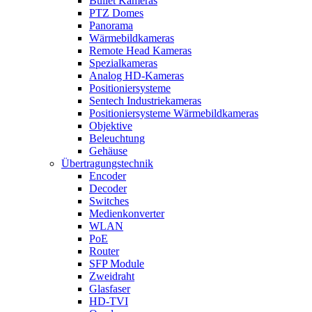
Bullet Kameras
PTZ Domes
Panorama
Wärmebildkameras
Remote Head Kameras
Spezialkameras
Analog HD-Kameras
Positioniersysteme
Sentech Industriekameras
Positioniersysteme Wärmebildkameras
Objektive
Beleuchtung
Gehäuse
Übertragungstechnik
Encoder
Decoder
Switches
Medienkonverter
WLAN
PoE
Router
SFP Module
Zweidraht
Glasfaser
HD-TVI