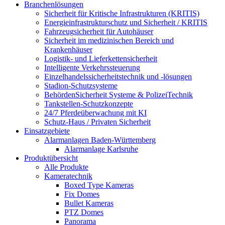
Branchenlösungen
Sicherheit für Kritische Infrastrukturen (KRITIS)
Energieinfrastrukturschutz und Sicherheit / KRITIS
Fahrzeugsicherheit für Autohäuser
Sicherheit im medizinischen Bereich und
Krankenhäuser
Logistik- und Lieferkettensicherheit
Intelligente Verkehrssteuerung
Einzelhandelssicherheitstechnik und -lösungen
Stadion-Schutzsysteme
BehördenSicherheit Systeme & PolizeiTechnik
Tankstellen-Schutzkonzepte​
24/7 Pferdeüberwachung mit KI
Schutz-Haus / Privaten Sicherheit
Einsatzgebiete
Alarmanlagen Baden-Württemberg
Alarmanlage Karlsruhe
Produktübersicht
Alle Produkte
Kameratechnik
Boxed Type Kameras
Fix Domes
Bullet Kameras
PTZ Domes
Panorama