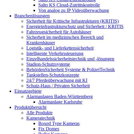
Salto KS Cloud-Zutrittskontrolle
Von analog zu IP Videoüberwachung
Branchenlösungen
Sicherheit für Kritische Infrastrukturen (KRITIS)
Energieinfrastrukturschutz und Sicherheit / KRITIS
Fahrzeugsicherheit für Autohäuser
Sicherheit im medizinischen Bereich und
Krankenhäuser
Logistik- und Lieferkettensicherheit
Intelligente Verkehrssteuerung
Einzelhandelssicherheitstechnik und -lösungen
Stadion-Schutzsysteme
BehördenSicherheit Systeme & PolizeiTechnik
Tankstellen-Schutzkonzepte​
24/7 Pferdeüberwachung mit KI
Schutz-Haus / Privaten Sicherheit
Einsatzgebiete
Alarmanlagen Baden-Württemberg
Alarmanlage Karlsruhe
Produktübersicht
Alle Produkte
Kameratechnik
Boxed Type Kameras
Fix Domes