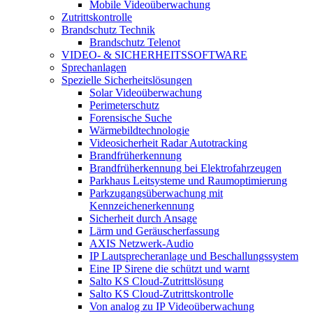
Mobile Videoüberwachung
Zutrittskontrolle
Brandschutz Technik
Brandschutz Telenot
VIDEO- & SICHERHEITSSOFTWARE
Sprechanlagen
Spezielle Sicherheitslösungen
Solar Videoüberwachung
Perimeterschutz
Forensische Suche
Wärmebildtechnologie
Videosicherheit Radar Autotracking​
Brandfrüherkennung
Brandfrüherkennung bei Elektrofahrzeugen
Parkhaus Leitsysteme und Raumoptimierung
Parkzugangsüberwachung mit
Kennzeichenerkennung
Sicherheit durch Ansage
Lärm und Geräuscherfassung
AXIS Netzwerk-Audio
IP Lautsprecheranlage und Beschallungssystem
Eine IP Sirene die schützt und warnt
Salto KS Cloud-Zutrittslösung
Salto KS Cloud-Zutrittskontrolle
Von analog zu IP Videoüberwachung