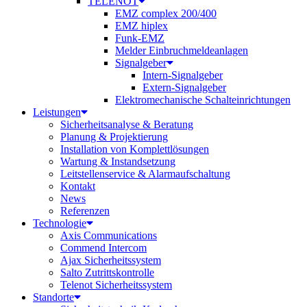
TELENOT
EMZ complex 200/400
EMZ hiplex
Funk-EMZ
Melder Einbruchmeldeanlagen
Signalgeber
Intern-Signalgeber
Extern-Signalgeber
Elektromechanische Schalteinrichtungen
Leistungen
Sicherheitsanalyse & Beratung
Planung & Projektierung​
Installation von Komplettlösungen
Wartung & Instandsetzung
Leitstellenservice & Alarmaufschaltung
Kontakt
News
Referenzen
Technologie
Axis Communications
Commend Intercom
Ajax Sicherheitssystem​
Salto Zutrittskontrolle
Telenot Sicherheitssystem
Standorte