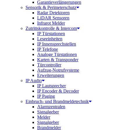
Garantieverlängerungen
Sensorik & Perimeterschutz
Radar Detektoren
LiDAR Sensoren
Infrarot Melder
Zutrittskontrolle & Intercom
IP Türstationen
Leseeinheiten
IP Innensprechstellen
IP Telefone
Analoge Türstationen
Karten & Transponder
Türcontroller
Aufzug-Notrufsysteme
Erweiterungen
IP Audio
IP Lautsprecher
IP Encoder & Decoder
IP Paging
Einbruch- und Brandmeldetechnik
Alarmzentralen
Signalgeber
Melder
Signalgeber
Brandmelder