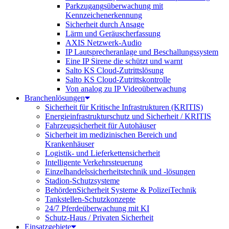
Parkzugangsüberwachung mit
Kennzeichenerkennung
Sicherheit durch Ansage
Lärm und Geräuscherfassung
AXIS Netzwerk-Audio
IP Lautsprecheranlage und Beschallungssystem
Eine IP Sirene die schützt und warnt
Salto KS Cloud-Zutrittslösung
Salto KS Cloud-Zutrittskontrolle
Von analog zu IP Videoüberwachung
Branchenlösungen
Sicherheit für Kritische Infrastrukturen (KRITIS)
Energieinfrastrukturschutz und Sicherheit / KRITIS
Fahrzeugsicherheit für Autohäuser
Sicherheit im medizinischen Bereich und
Krankenhäuser
Logistik- und Lieferkettensicherheit
Intelligente Verkehrssteuerung
Einzelhandelssicherheitstechnik und -lösungen
Stadion-Schutzsysteme
BehördenSicherheit Systeme & PolizeiTechnik
Tankstellen-Schutzkonzepte​
24/7 Pferdeüberwachung mit KI
Schutz-Haus / Privaten Sicherheit
Einsatzgebiete