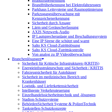
Brandfrüherkennung
Brandfrüherkennung bei Elektrofahrzeugen
Parkhaus Leitsysteme und Raumoptimierung
Parkzugangsüberwachung mit
Kennzeichenerkennung
Sicherheit durch Ansage
Lärm und Geräuscherfassung
AXIS Netzwerk-Audio
IP Lautsprecheranlage und Beschallungssystem
Eine IP Sirene die schützt und warnt
Salto KS Cloud-Zutrittslösung
Salto KS Cloud-Zutrittskontrolle
Von analog zu IP Videoüberwachung
Branchenlösungen
Sicherheit für Kritische Infrastrukturen (KRITIS)
Energieinfrastrukturschutz und Sicherheit / KRITIS
Fahrzeugsicherheit für Autohäuser
Sicherheit im medizinischen Bereich und
Krankenhäuser
Logistik- und Lieferkettensicherheit
Intelligente Verkehrssteuerung
Einzelhandelssicherheitstechnik und -lösungen
Stadion-Schutzsysteme
BehördenSicherheit Systeme & PolizeiTechnik
Tankstellen-Schutzkonzepte​