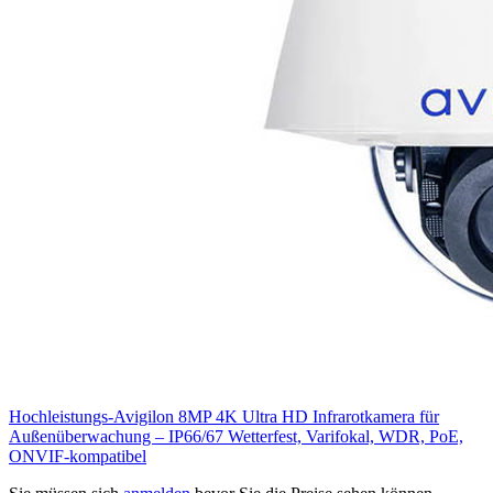
Hochleistungs-Avigilon 8MP 4K Ultra HD Infrarotkamera für
Außenüberwachung – IP66/67 Wetterfest, Varifokal, WDR, PoE,
ONVIF-kompatibel