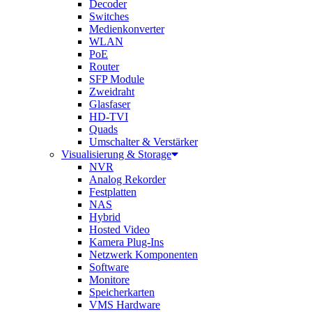
Decoder
Switches
Medienkonverter
WLAN
PoE
Router
SFP Module
Zweidraht
Glasfaser
HD-TVI
Quads
Umschalter & Verstärker
Visualisierung & Storage
NVR
Analog Rekorder
Festplatten
NAS
Hybrid
Hosted Video
Kamera Plug-Ins
Netzwerk Komponenten
Software
Monitore
Speicherkarten
VMS Hardware