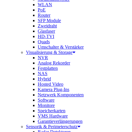
WLAN
PoE
Router
SFP Module
Zweidraht
Glasfaser
HD-TVI
Quads
Umschalter & Verstärker
Visualisierung & Storage
NVR
Analog Rekorder
Festplatten
NAS
Hybrid
Hosted Video
Kamera Plug-Ins
Netzwerk Komponenten
Software
Monitore
Speicherkarten
VMS Hardware
Garantieverlängerungen
Sensorik & Perimeterschutz
Radar Detektoren