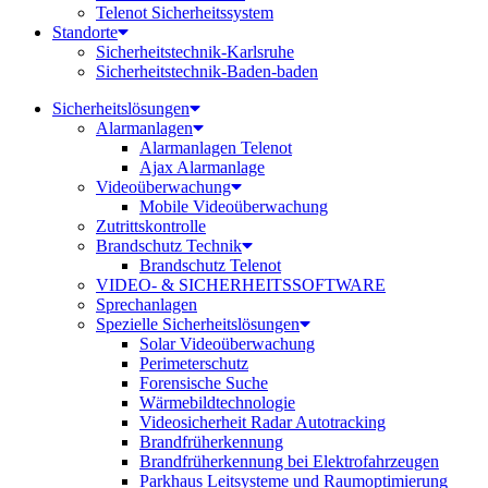
Telenot Sicherheitssystem
Standorte
Sicherheitstechnik-Karlsruhe
Sicherheitstechnik-Baden-baden
Sicherheitslösungen
Alarmanlagen
Alarmanlagen Telenot
Ajax Alarmanlage
Videoüberwachung
Mobile Videoüberwachung
Zutrittskontrolle
Brandschutz Technik
Brandschutz Telenot
VIDEO- & SICHERHEITSSOFTWARE
Sprechanlagen
Spezielle Sicherheitslösungen
Solar Videoüberwachung
Perimeterschutz
Forensische Suche
Wärmebildtechnologie
Videosicherheit Radar Autotracking​
Brandfrüherkennung
Brandfrüherkennung bei Elektrofahrzeugen
Parkhaus Leitsysteme und Raumoptimierung