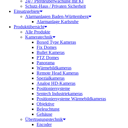
24/7 Pferdeüberwachung mit KI
Schutz-Haus / Privaten Sicherheit
Einsatzgebiete
Alarmanlagen Baden-Württemberg
Alarmanlage Karlsruhe
Produktübersicht
Alle Produkte
Kameratechnik
Boxed Type Kameras
Fix Domes
Bullet Kameras
PTZ Domes
Panorama
Wärmebildkameras
Remote Head Kameras
Spezialkameras
Analog HD-Kameras
Positioniersysteme
Sentech Industriekameras
Positioniersysteme Wärmebildkameras
Objektive
Beleuchtung
Gehäuse
Übertragungstechnik
Encoder