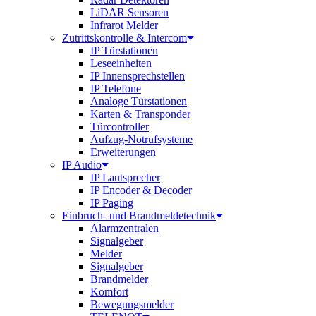
LiDAR Sensoren
Infrarot Melder
Zutrittskontrolle & Intercom
IP Türstationen
Leseeinheiten
IP Innensprechstellen
IP Telefone
Analoge Türstationen
Karten & Transponder
Türcontroller
Aufzug-Notrufsysteme
Erweiterungen
IP Audio
IP Lautsprecher
IP Encoder & Decoder
IP Paging
Einbruch- und Brandmeldetechnik
Alarmzentralen
Signalgeber
Melder
Signalgeber
Brandmelder
Komfort
Bewegungsmelder