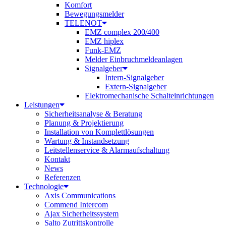
Komfort
Bewegungsmelder
TELENOT
EMZ complex 200/400
EMZ hiplex
Funk-EMZ
Melder Einbruchmeldeanlagen
Signalgeber
Intern-Signalgeber
Extern-Signalgeber
Elektromechanische Schalteinrichtungen
Leistungen
Sicherheitsanalyse & Beratung
Planung & Projektierung​
Installation von Komplettlösungen
Wartung & Instandsetzung
Leitstellenservice & Alarmaufschaltung
Kontakt
News
Referenzen
Technologie
Axis Communications
Commend Intercom
Ajax Sicherheitssystem​
Salto Zutrittskontrolle