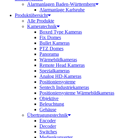
Alarmanlagen Baden-Württemberg
Alarmanlage Karlsruhe
Produktübersicht
Alle Produkte
Kameratechnik
Boxed Type Kameras
Fix Domes
Bullet Kameras
PTZ Domes
Panorama
Wärmebildkameras
Remote Head Kameras
Spezialkameras
Analog HD-Kameras
Positioniersysteme
Sentech Industriekameras
Positioniersysteme Wärmebildkameras
Objektive
Beleuchtung
Gehäuse
Übertragungstechnik
Encoder
Decoder
Switches
Medienkonverter