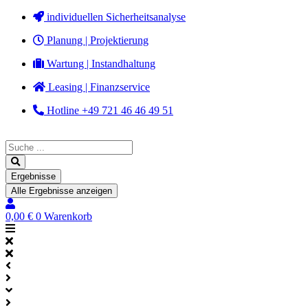
Zum
individuellen Sicherheitsanalyse
Inhalt
Planung | Projektierung
springen
Wartung | Instandhaltung
Leasing | Finanzservice
Hotline +49 721 46 46 49 51
Search
...
Ergebnisse
Alle Ergebnisse anzeigen
0,00
€
0
Warenkorb