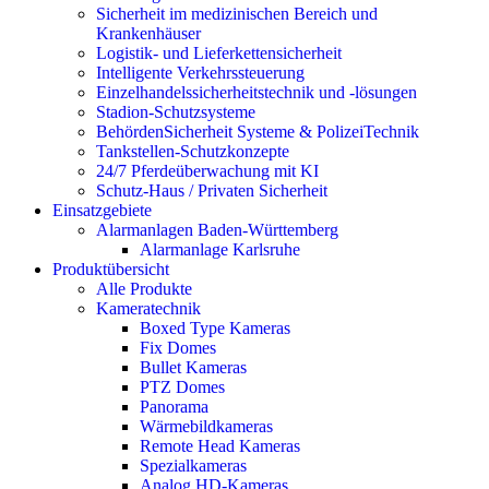
Sicherheit im medizinischen Bereich und
Krankenhäuser
Logistik- und Lieferkettensicherheit
Intelligente Verkehrssteuerung
Einzelhandelssicherheitstechnik und -lösungen
Stadion-Schutzsysteme
BehördenSicherheit Systeme & PolizeiTechnik
Tankstellen-Schutzkonzepte​
24/7 Pferdeüberwachung mit KI
Schutz-Haus / Privaten Sicherheit
Einsatzgebiete
Alarmanlagen Baden-Württemberg
Alarmanlage Karlsruhe
Produktübersicht
Alle Produkte
Kameratechnik
Boxed Type Kameras
Fix Domes
Bullet Kameras
PTZ Domes
Panorama
Wärmebildkameras
Remote Head Kameras
Spezialkameras
Analog HD-Kameras