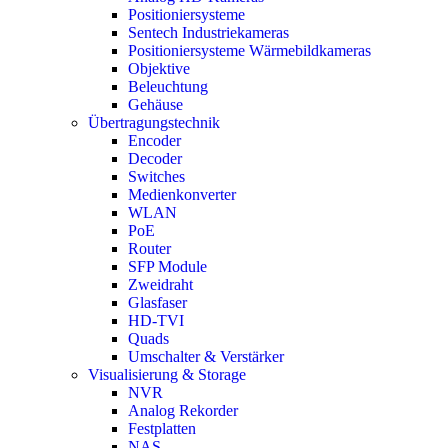
Positioniersysteme
Sentech Industriekameras
Positioniersysteme Wärmebildkameras
Objektive
Beleuchtung
Gehäuse
Übertragungstechnik
Encoder
Decoder
Switches
Medienkonverter
WLAN
PoE
Router
SFP Module
Zweidraht
Glasfaser
HD-TVI
Quads
Umschalter & Verstärker
Visualisierung & Storage
NVR
Analog Rekorder
Festplatten
NAS