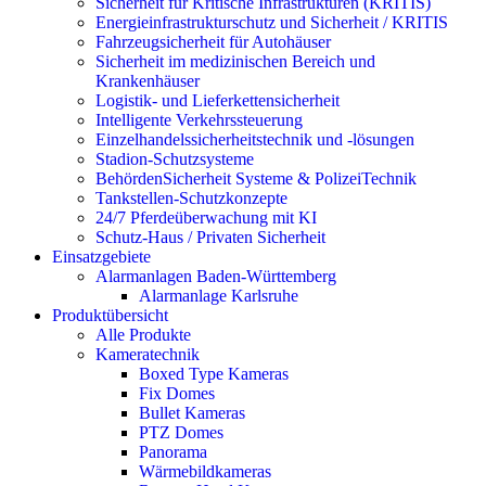
Sicherheit für Kritische Infrastrukturen (KRITIS)
Energieinfrastrukturschutz und Sicherheit / KRITIS
Fahrzeugsicherheit für Autohäuser
Sicherheit im medizinischen Bereich und
Krankenhäuser
Logistik- und Lieferkettensicherheit
Intelligente Verkehrssteuerung
Einzelhandelssicherheitstechnik und -lösungen
Stadion-Schutzsysteme
BehördenSicherheit Systeme & PolizeiTechnik
Tankstellen-Schutzkonzepte​
24/7 Pferdeüberwachung mit KI
Schutz-Haus / Privaten Sicherheit
Einsatzgebiete
Alarmanlagen Baden-Württemberg
Alarmanlage Karlsruhe
Produktübersicht
Alle Produkte
Kameratechnik
Boxed Type Kameras
Fix Domes
Bullet Kameras
PTZ Domes
Panorama
Wärmebildkameras