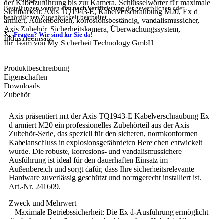
der Kabelzuführung bis zur Kamera. Schlüsselwörter für maximale
Bestellungen werden
erst nach Verifizierung
der gewerblichen oder
Sichtbarkeit: Axis TQ1943-E, Kabelverschraubung M20, Ex d
behördlichen Zugehörigkeit bearbeitet.
armiert, Außenbereich, korrosionsbeständig, vandalismussicher,
Axis Zubehör, Sicherheitskamera, Überwachungssystem,
📞
Fragen? Wir sind für Sie da!
Industrieeinsatz.
Ihr Team von My-Sicherheit Technology GmbH
Produktbeschreibung
Eigenschaften
Downloads
Zubehör
Axis präsentiert mit der Axis TQ1943-E Kabelverschraubung Ex
d armiert M20 ein professionelles Zubehörteil aus der Axis
Zubehör-Serie, das speziell für den sicheren, normkonformen
Kabelanschluss in explosionsgefährdeten Bereichen entwickelt
wurde. Die robuste, korrosions- und vandalismussichere
Ausführung ist ideal für den dauerhaften Einsatz im
Außenbereich und sorgt dafür, dass Ihre sicherheitsrelevante
Hardware zuverlässig geschützt und normgerecht installiert ist.
Art.-Nr. 241609.
Zweck und Mehrwert
– Maximale Betriebssicherheit: Die Ex d-Ausführung ermöglicht