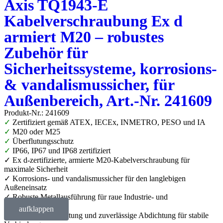
Axis TQ1943-E
Kabelverschraubung Ex d
armiert M20 – robustes
Zubehör für
Sicherheitssysteme, korrosions-
& vandalismussicher, für
Außenbereich, Art.-Nr. 241609
Produkt-Nr.: 241609
✓
Zertifiziert gemäß ATEX, IECEx, INMETRO, PESO und IA
✓
M20 oder M25
✓
Überflutungsschutz
✓
IP66, IP67 und IP68 zertifiziert
✓ Ex d‑zertifizierte, armierte M20‑Kabelverschraubung für
maximale Sicherheit
✓ Korrosions- und vandalismussicher für den langlebigen
Außeneinsatz
✓ Robuste Metallausführung für raue Industrie- und
Außenumgebungen
aufklappen
✓ Sichere Zugentlastung und zuverlässige Abdichtung für stabile