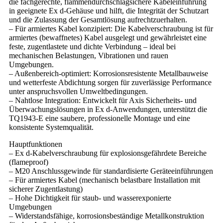
die fachgerechte, flammendurchschlagsichere Kabeleinführung
in geeignete Ex d-Gehäuse und hilft, die Integrität der Schutzart
und die Zulassung der Gesamtlösung aufrechtzuerhalten.
– Für armiertes Kabel konzipiert: Die Kabelverschraubung ist für
armiertes (bewaffnetes) Kabel ausgelegt und gewährleistet eine
feste, zugentlastete und dichte Verbindung – ideal bei
mechanischen Belastungen, Vibrationen und rauen
Umgebungen.
– Außenbereich-optimiert: Korrosionsresistente Metallbauweise
und wetterfeste Abdichtung sorgen für zuverlässige Performance
unter anspruchsvollen Umweltbedingungen.
– Nahtlose Integration: Entwickelt für Axis Sicherheits- und
Überwachungslösungen in Ex d-Anwendungen, unterstützt die
TQ1943-E eine saubere, professionelle Montage und eine
konsistente Systemqualität.
Hauptfunktionen
– Ex d-Kabelverschraubung für explosionsgefährdete Bereiche
(flameproof)
– M20 Anschlussgewinde für standardisierte Geräteeinführungen
– Für armiertes Kabel (mechanisch belastbare Installation mit
sicherer Zugentlastung)
– Hohe Dichtigkeit für staub- und wasserexponierte
Umgebungen
– Widerstandsfähige, korrosionsbeständige Metallkonstruktion