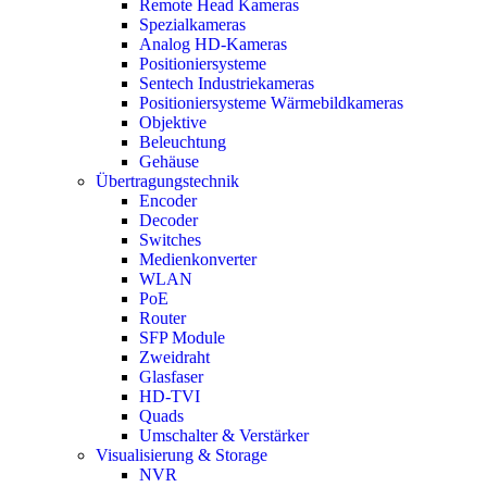
Remote Head Kameras
Spezialkameras
Analog HD-Kameras
Positioniersysteme
Sentech Industriekameras
Positioniersysteme Wärmebildkameras
Objektive
Beleuchtung
Gehäuse
Übertragungstechnik
Encoder
Decoder
Switches
Medienkonverter
WLAN
PoE
Router
SFP Module
Zweidraht
Glasfaser
HD-TVI
Quads
Umschalter & Verstärker
Visualisierung & Storage
NVR