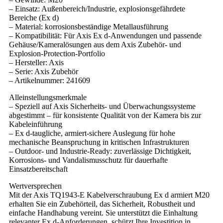
– Einsatz: Außenbereich/Industrie, explosionsgefährdete
Bereiche (Ex d)
– Material: korrosionsbeständige Metallausführung
– Kompatibilität: Für Axis Ex d-Anwendungen und passende
Gehäuse/Kameralösungen aus dem Axis Zubehör- und
Explosion-Protection-Portfolio
– Hersteller: Axis
– Serie: Axis Zubehör
– Artikelnummer: 241609
Alleinstellungsmerkmale
– Speziell auf Axis Sicherheits- und Überwachungssysteme
abgestimmt – für konsistente Qualität von der Kamera bis zur
Kabeleinführung
– Ex d-taugliche, armiert-sichere Auslegung für hohe
mechanische Beanspruchung in kritischen Infrastrukturen
– Outdoor- und Industrie-Ready: zuverlässige Dichtigkeit,
Korrosions- und Vandalismusschutz für dauerhafte
Einsatzbereitschaft
Wertversprechen
Mit der Axis TQ1943-E Kabelverschraubung Ex d armiert M20
erhalten Sie ein Zubehörteil, das Sicherheit, Robustheit und
einfache Handhabung vereint. Sie unterstützt die Einhaltung
relevanter Ex d-Anforderungen, schützt Ihre Investition in