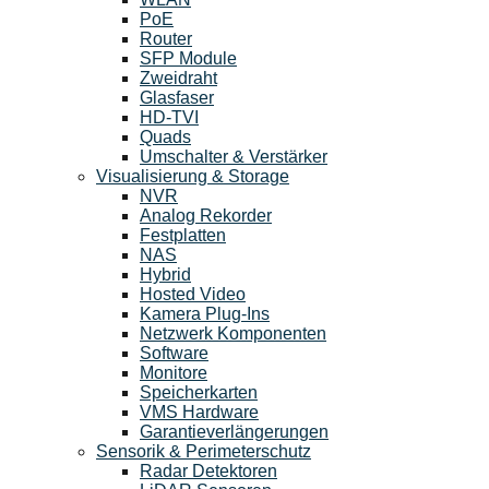
PoE
Router
SFP Module
Zweidraht
Glasfaser
HD-TVI
Quads
Umschalter & Verstärker
Visualisierung & Storage
NVR
Analog Rekorder
Festplatten
NAS
Hybrid
Hosted Video
Kamera Plug-Ins
Netzwerk Komponenten
Software
Monitore
Speicherkarten
VMS Hardware
Garantieverlängerungen
Sensorik & Perimeterschutz
Radar Detektoren