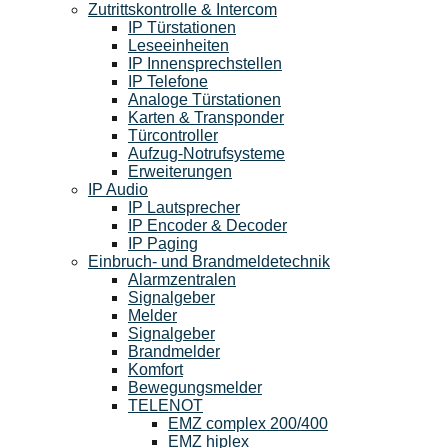
Zutrittskontrolle & Intercom
IP Türstationen
Leseeinheiten
IP Innensprechstellen
IP Telefone
Analoge Türstationen
Karten & Transponder
Türcontroller
Aufzug-Notrufsysteme
Erweiterungen
IP Audio
IP Lautsprecher
IP Encoder & Decoder
IP Paging
Einbruch- und Brandmeldetechnik
Alarmzentralen
Signalgeber
Melder
Signalgeber
Brandmelder
Komfort
Bewegungsmelder
TELENOT
EMZ complex 200/400
EMZ hiplex