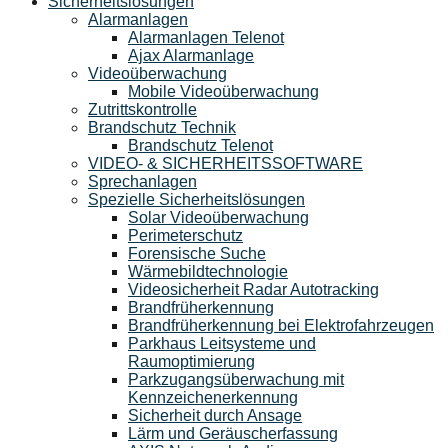
Sicherheitslösungen
Alarmanlagen
Alarmanlagen Telenot
Ajax Alarmanlage
Videoüberwachung
Mobile Videoüberwachung
Zutrittskontrolle
Brandschutz Technik
Brandschutz Telenot
VIDEO- & SICHERHEITSSOFTWARE
Sprechanlagen
Spezielle Sicherheitslösungen
Solar Videoüberwachung
Perimeterschutz
Forensische Suche
Wärmebildtechnologie
Videosicherheit Radar Autotracking​
Brandfrüherkennung
Brandfrüherkennung bei Elektrofahrzeugen
Parkhaus Leitsysteme und
Raumoptimierung
Parkzugangsüberwachung mit
Kennzeichenerkennung
Sicherheit durch Ansage
Lärm und Geräuscherfassung