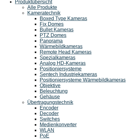
Produktübersicht
Alle Produkte
Kameratechnik
Boxed Type Kameras
Fix Domes
Bullet Kameras
PTZ Domes
Panorama
Wärmebildkameras
Remote Head Kameras
Spezialkameras
Analog HD-Kameras
Positioniersysteme
Sentech Industriekameras
Positioniersysteme Wärmebildkameras
Objektive
Beleuchtung
Gehäuse
Übertragungstechnik
Encoder
Decoder
Switches
Medienkonverter
WLAN
PoE