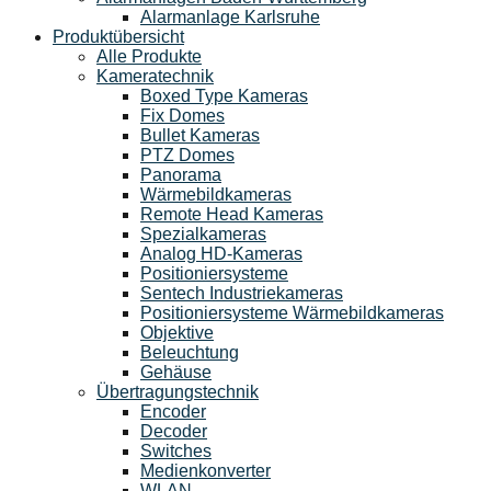
Alarmanlage Karlsruhe
Produktübersicht
Alle Produkte
Kameratechnik
Boxed Type Kameras
Fix Domes
Bullet Kameras
PTZ Domes
Panorama
Wärmebildkameras
Remote Head Kameras
Spezialkameras
Analog HD-Kameras
Positioniersysteme
Sentech Industriekameras
Positioniersysteme Wärmebildkameras
Objektive
Beleuchtung
Gehäuse
Übertragungstechnik
Encoder
Decoder
Switches
Medienkonverter
WLAN