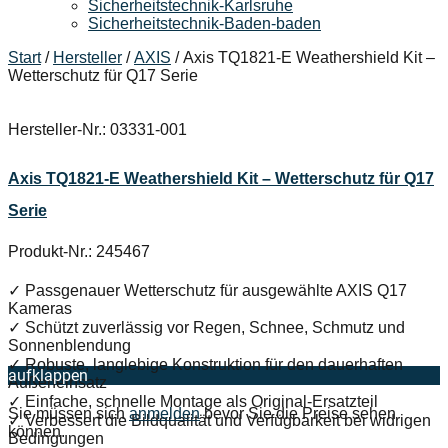
Sicherheitstechnik-Karlsruhe
Sicherheitstechnik-Baden-baden
Start
/
Hersteller
/
AXIS
/ Axis TQ1821-E Weathershield Kit –
Wetterschutz für Q17 Serie
Hersteller-Nr.: 03331-001
Axis TQ1821-E Weathershield Kit – Wetterschutz für Q17
Serie
Produkt-Nr.: 245467
✓ Passgenauer Wetterschutz für ausgewählte AXIS Q17
Kameras
✓ Schützt zuverlässig vor Regen, Schnee, Schmutz und
Sonnenblendung
✓ Robuste, langlebige Konstruktion für den dauerhaften
aufklappen
Außeneinsatz
✓ Einfache, schnelle Montage als Original-Ersatzteil
Sie müssen sich
anmelden
bevor Sie die Preise sehen
✓ Verbessert die Bildqualität und Verfügbarkeit bei widrigen
können.
Bedingungen