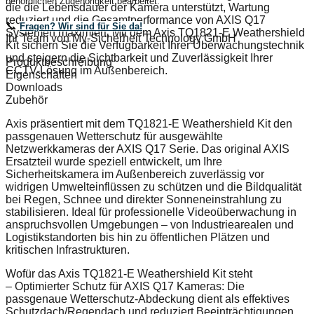
behördlichen Zugehörigkeit bearbeitet.
die die Lebensdauer der Kamera unterstützt, Wartung
reduziert und die Gesamtperformance von AXIS Q17
📞
Fragen? Wir sind für Sie da!
Systemen maximiert. Mit dem Axis TQ1821-E Weathershield
Ihr Team von My-Sicherheit Technology GmbH
Kit sichern Sie die Verfügbarkeit Ihrer Überwachungstechnik
und steigern die Sichtbarkeit und Zuverlässigkeit Ihrer
Produktbeschreibung
CCTV-Lösung im Außenbereich.
Eigenschaften
Downloads
Zubehör
Axis präsentiert mit dem TQ1821-E Weathershield Kit den
passgenauen Wetterschutz für ausgewählte
Netzwerkkameras der AXIS Q17 Serie. Das original AXIS
Ersatzteil wurde speziell entwickelt, um Ihre
Sicherheitskamera im Außenbereich zuverlässig vor
widrigen Umwelteinflüssen zu schützen und die Bildqualität
bei Regen, Schnee und direkter Sonneneinstrahlung zu
stabilisieren. Ideal für professionelle Videoüberwachung in
anspruchsvollen Umgebungen – von Industriearealen und
Logistikstandorten bis hin zu öffentlichen Plätzen und
kritischen Infrastrukturen.
Wofür das Axis TQ1821-E Weathershield Kit steht
– Optimierter Schutz für AXIS Q17 Kameras: Die
passgenaue Wetterschutz-Abdeckung dient als effektives
Schutzdach/Regendach und reduziert Beeinträchtigungen