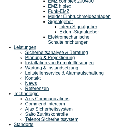
EMZ complex 200/400
EMZ hiplex
Funk-EMZ
Melder Einbruchmeldeanlagen
Signalgeber
Intern-Signalgeber
Extern-Signalgeber
Elektromechanische
Schalteinrichtungen
Leistungen
Sicherheitsanalyse & Beratung
Planung & Projektierung​
Installation von Komplettlösungen
Wartung & Instandsetzung
Leitstellenservice & Alarmaufschaltung
Kontakt
News
Referenzen
Technologie
Axis Communications
Commend Intercom
Ajax Sicherheitssystem​
Salto Zutrittskontrolle
Telenot Sicherheitssystem
Standorte