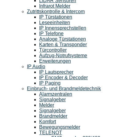
LiDAR Sensoren
Infrarot Melder
Zutrittskontrolle & Intercom
IP Türstationen
Leseeinheiten
IP Innensprechstellen
IP Telefone
Analoge Türstationen
Karten & Transponder
Türcontroller
Aufzug-Notrufsysteme
Erweiterungen
IP Audio
IP Lautsprecher
IP Encoder & Decoder
IP Paging
Einbruch- und Brandmeldetechnik
Alarmzentralen
Signalgeber
Melder
Signalgeber
Brandmelder
Komfort
Bewegungsmelder
TELENOT