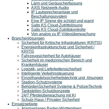
Lärm und Geräuscherfassung
AXIS Netzwerk-Audio
IP Lautsprecheranlage und
Beschallungssystem
Eine IP Sirene die schützt und warnt
Salto KS Cloud-Zutrittslösung
Salto KS Cloud-Zutrittskontrolle
Von analog zu IP Videoüberwachung
Branchenlösungen
Sicherheit für Kritische Infrastrukturen (KRITIS)
Energieinfrastrukturschutz und Sicherheit /
KRITIS
Fahrzeugsicherheit für Autohäuser
Sicherheit im medizinischen Bereich und
Krankenhäuser
Logistik- und Lieferkettensicherheit
Intelligente Verkehrssteuerung
Einzelhandelssicherheitstechnik und -lösungen
Stadion-Schutzsysteme
BehördenSicherheit Systeme & PolizeiTechnik
Tankstellen-Schutzkonzepte​
24/7 Pferdeüberwachung mit KI
Schutz-Haus / Privaten Sicherheit
Einsatzgebiete
Alarmanlagen Baden-Württemberg