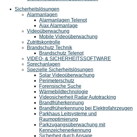
Sicherheitslösungen
Alarmanlagen
Alarmanlagen Telenot
Ajax Alarmanlage
Videoüberwachung
Mobile Videoüberwachung
Zutrittskontrolle
Brandschutz Technik
Brandschutz Telenot
VIDEO- & SICHERHEITSSOFTWARE
Sprechanlagen
Spezielle Sicherheitslösungen
Solar Videoüberwachung
Perimeterschutz
Forensische Suche
Wärmebildtechnologie
Videosicherheit Radar Autotracking​
Brandfrüherkennung
Brandfrüherkennung bei Elektrofahrzeugen
Parkhaus Leitsysteme und
Raumoptimierung
Parkzugangsüberwachung mit
Kennzeichenerkennung
Sicherheit durch Ansage