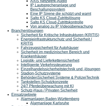
AXIS Netzwerk-Audio
IP Lautsprecheranlage und
Beschallungssystem
Eine IP Sirene die schützt und warnt
Salto KS Cloud-Zutrittslösung
Salto KS Cloud-Zutrittskontrolle
Von analog zu IP Videoüberwachung
Branchenlösungen
Sicherheit für Kritische Infrastrukturen (KRITIS)
Energieinfrastrukturschutz und Sicherheit /
KRITIS
Fahrzeugsicherheit für Autohäuser
Sicherheit im medizinischen Bereich und
Krankenhäuser
Logistik- und Lieferkettensicherheit
Intelligente Verkehrssteuerung
Einzelhandelssicherheitstechnik und -lösungen
Stadion-Schutzsysteme
BehördenSicherheit Systeme & PolizeiTechnik
Tankstellen-Schutzkonzepte​
24/7 Pferdeüberwachung mit KI
Schutz-Haus / Privaten Sicherheit
Einsatzgebiete
Alarmanlagen Baden-Württemberg
Alarmanlage Karlsruhe