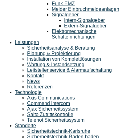
Funk-EMZ
Melder Einbruchmeldeanlagen
Signalgeber
Intern-Signalgeber
Extern-Signalgeber
Elektromechanische
Schalteinrichtungen
Leistungen
Sicherheitsanalyse & Beratung
Planung & Projektierung​
Installation von Komplettlösungen
Wartung & Instandsetzung
Leitstellenservice & Alarmaufschaltung
Kontakt
News
Referenzen
Technologie
Axis Communications
Commend Intercom
Ajax Sicherheitssystem​
Salto Zutrittskontrolle
Telenot Sicherheitssystem
Standorte
Sicherheitstechnik-Karlsruhe
Sicherheitstechnik-Baden-baden