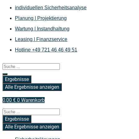
Zum
individuellen Sicherheitsanalyse
Inhalt
Planung | Projektierung
springen
Wartung | Instandhaltung
Leasing | Finanzservice
Hotline +49 721 46 46 49 51
Search
...
Ergebnisse
Alle Ergebnisse anzeigen
0,00
€
0
Warenkorb
Search
...
Ergebnisse
Alle Ergebnisse anzeigen