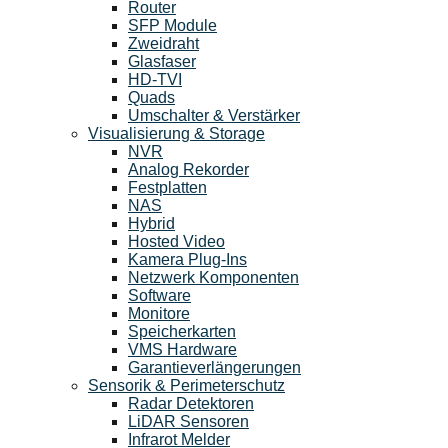
Router
SFP Module
Zweidraht
Glasfaser
HD-TVI
Quads
Umschalter & Verstärker
Visualisierung & Storage
NVR
Analog Rekorder
Festplatten
NAS
Hybrid
Hosted Video
Kamera Plug-Ins
Netzwerk Komponenten
Software
Monitore
Speicherkarten
VMS Hardware
Garantieverlängerungen
Sensorik & Perimeterschutz
Radar Detektoren
LiDAR Sensoren
Infrarot Melder