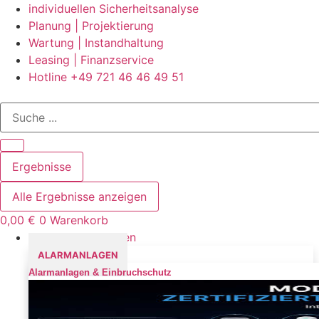
Zum
individuellen Sicherheitsanalyse
Inhalt
Planung | Projektierung
springen
Wartung | Instandhaltung
Leasing | Finanzservice
Hotline +49 721 46 46 49 51
Search
...
Ergebnisse
Alle Ergebnisse anzeigen
0,00
€
0
Warenkorb
Sicherheitslösungen
ALARMANLAGEN
Alarmanlagen & Einbruchschutz