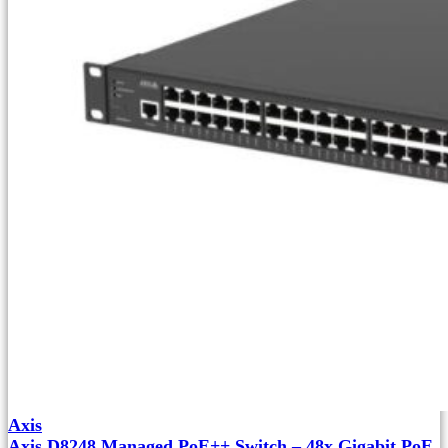
Axis
Axis D8248 Managed PoE++ Switch – 48x Gigabit PoE