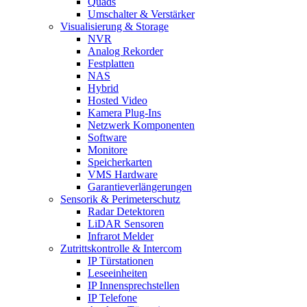
Quads
Umschalter & Verstärker
Visualisierung & Storage
NVR
Analog Rekorder
Festplatten
NAS
Hybrid
Hosted Video
Kamera Plug-Ins
Netzwerk Komponenten
Software
Monitore
Speicherkarten
VMS Hardware
Garantieverlängerungen
Sensorik & Perimeterschutz
Radar Detektoren
LiDAR Sensoren
Infrarot Melder
Zutrittskontrolle & Intercom
IP Türstationen
Leseeinheiten
IP Innensprechstellen
IP Telefone