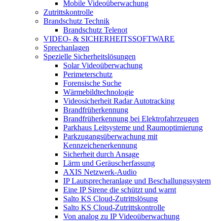
Mobile Videoüberwachung
Zutrittskontrolle
Brandschutz Technik
Brandschutz Telenot
VIDEO- & SICHERHEITSSOFTWARE
Sprechanlagen
Spezielle Sicherheitslösungen
Solar Videoüberwachung
Perimeterschutz
Forensische Suche
Wärmebildtechnologie
Videosicherheit Radar Autotracking​
Brandfrüherkennung
Brandfrüherkennung bei Elektrofahrzeugen
Parkhaus Leitsysteme und Raumoptimierung
Parkzugangsüberwachung mit
Kennzeichenerkennung
Sicherheit durch Ansage
Lärm und Geräuscherfassung
AXIS Netzwerk-Audio
IP Lautsprecheranlage und Beschallungssystem
Eine IP Sirene die schützt und warnt
Salto KS Cloud-Zutrittslösung
Salto KS Cloud-Zutrittskontrolle
Von analog zu IP Videoüberwachung