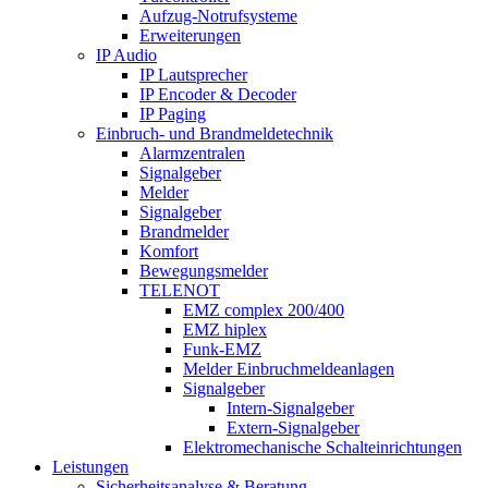
Aufzug-Notrufsysteme
Erweiterungen
IP Audio
IP Lautsprecher
IP Encoder & Decoder
IP Paging
Einbruch- und Brandmeldetechnik
Alarmzentralen
Signalgeber
Melder
Signalgeber
Brandmelder
Komfort
Bewegungsmelder
TELENOT
EMZ complex 200/400
EMZ hiplex
Funk-EMZ
Melder Einbruchmeldeanlagen
Signalgeber
Intern-Signalgeber
Extern-Signalgeber
Elektromechanische Schalteinrichtungen
Leistungen
Sicherheitsanalyse & Beratung