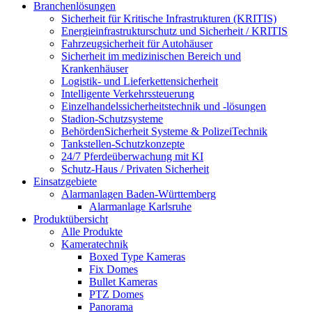
Branchenlösungen
Sicherheit für Kritische Infrastrukturen (KRITIS)
Energieinfrastrukturschutz und Sicherheit / KRITIS
Fahrzeugsicherheit für Autohäuser
Sicherheit im medizinischen Bereich und
Krankenhäuser
Logistik- und Lieferkettensicherheit
Intelligente Verkehrssteuerung
Einzelhandelssicherheitstechnik und -lösungen
Stadion-Schutzsysteme
BehördenSicherheit Systeme & PolizeiTechnik
Tankstellen-Schutzkonzepte​
24/7 Pferdeüberwachung mit KI
Schutz-Haus / Privaten Sicherheit
Einsatzgebiete
Alarmanlagen Baden-Württemberg
Alarmanlage Karlsruhe
Produktübersicht
Alle Produkte
Kameratechnik
Boxed Type Kameras
Fix Domes
Bullet Kameras
PTZ Domes
Panorama