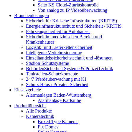
Salto KS Cloud-Zutrittskontrolle
Von analog zu IP Videoüberwachung
Branchenlösungen
Sicherheit für Kritische Infrastrukturen (KRITIS)
Energieinfrastrukturschutz und Sicherheit / KRITIS
Fahrzeugsicherheit für Autohäuser
Sicherheit im medizinischen Bereich und
Krankenhäuser
Logistik- und Lieferkettensicherheit
Intelligente Verkehrssteuerung
Einzelhandelssicherheitstechnik und -lösungen
Stadion-Schutzsysteme
BehördenSicherheit Systeme & PolizeiTechnik
Tankstellen-Schutzkonzepte​
24/7 Pferdeüberwachung mit KI
Schutz-Haus / Privaten Sicherheit
Einsatzgebiete
Alarmanlagen Baden-Württemberg
Alarmanlage Karlsruhe
Produktübersicht
Alle Produkte
Kameratechnik
Boxed Type Kameras
Fix Domes