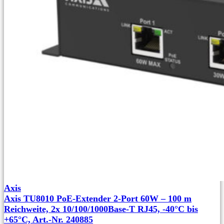
Axis
Axis TU8010 PoE-Extender 2-Port 60W – 100 m
Reichweite, 2x 10/100/1000Base‑T RJ45, -40°C bis
+65°C, Art.-Nr. 240885