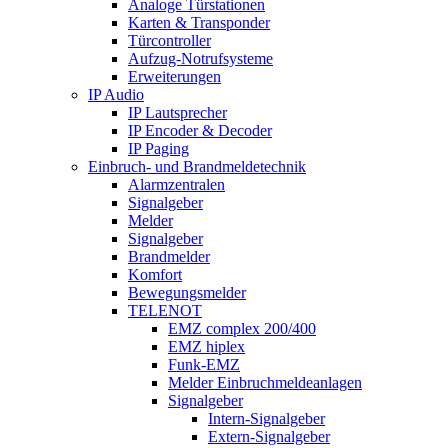
Analoge Türstationen
Karten & Transponder
Türcontroller
Aufzug-Notrufsysteme
Erweiterungen
IP Audio
IP Lautsprecher
IP Encoder & Decoder
IP Paging
Einbruch- und Brandmeldetechnik
Alarmzentralen
Signalgeber
Melder
Signalgeber
Brandmelder
Komfort
Bewegungsmelder
TELENOT
EMZ complex 200/400
EMZ hiplex
Funk-EMZ
Melder Einbruchmeldeanlagen
Signalgeber
Intern-Signalgeber
Extern-Signalgeber