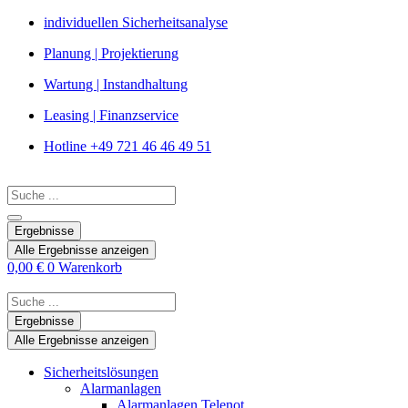
Zum
individuellen Sicherheitsanalyse
Inhalt
Planung | Projektierung
springen
Wartung | Instandhaltung
Leasing | Finanzservice
Hotline +49 721 46 46 49 51
Search
...
Ergebnisse
Alle Ergebnisse anzeigen
0,00
€
0
Warenkorb
Search
...
Ergebnisse
Alle Ergebnisse anzeigen
Sicherheitslösungen
Alarmanlagen
Alarmanlagen Telenot