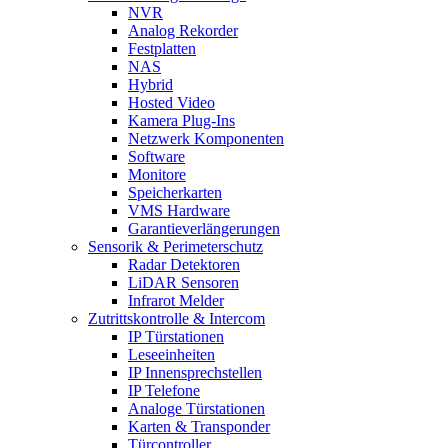
NVR
Analog Rekorder
Festplatten
NAS
Hybrid
Hosted Video
Kamera Plug-Ins
Netzwerk Komponenten
Software
Monitore
Speicherkarten
VMS Hardware
Garantieverlängerungen
Sensorik & Perimeterschutz
Radar Detektoren
LiDAR Sensoren
Infrarot Melder
Zutrittskontrolle & Intercom
IP Türstationen
Leseeinheiten
IP Innensprechstellen
IP Telefone
Analoge Türstationen
Karten & Transponder
Türcontroller