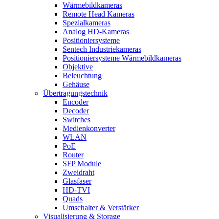
Wärmebildkameras
Remote Head Kameras
Spezialkameras
Analog HD-Kameras
Positioniersysteme
Sentech Industriekameras
Positioniersysteme Wärmebildkameras
Objektive
Beleuchtung
Gehäuse
Übertragungstechnik
Encoder
Decoder
Switches
Medienkonverter
WLAN
PoE
Router
SFP Module
Zweidraht
Glasfaser
HD-TVI
Quads
Umschalter & Verstärker
Visualisierung & Storage