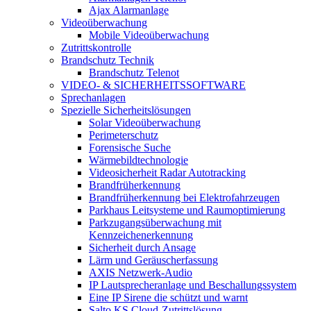
Ajax Alarmanlage
Videoüberwachung
Mobile Videoüberwachung
Zutrittskontrolle
Brandschutz Technik
Brandschutz Telenot
VIDEO- & SICHERHEITSSOFTWARE
Sprechanlagen
Spezielle Sicherheitslösungen
Solar Videoüberwachung
Perimeterschutz
Forensische Suche
Wärmebildtechnologie
Videosicherheit Radar Autotracking​
Brandfrüherkennung
Brandfrüherkennung bei Elektrofahrzeugen
Parkhaus Leitsysteme und Raumoptimierung
Parkzugangsüberwachung mit
Kennzeichenerkennung
Sicherheit durch Ansage
Lärm und Geräuscherfassung
AXIS Netzwerk-Audio
IP Lautsprecheranlage und Beschallungssystem
Eine IP Sirene die schützt und warnt
Salto KS Cloud-Zutrittslösung