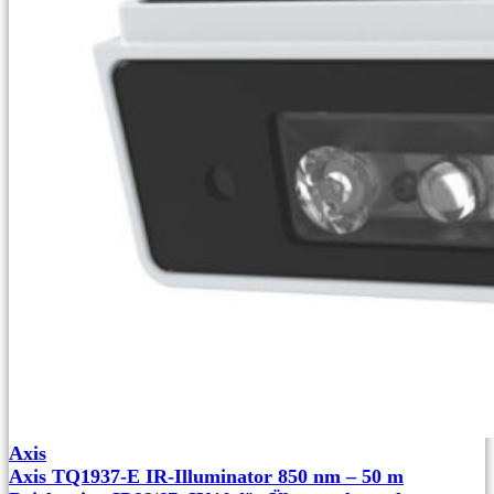
Axis
Axis TQ1937-E IR-Illuminator 850 nm – 50 m