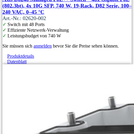
(802.3bt), 4x 10G SFP, 740 W, 19-Rack, D82 Serie, 100–
240 VAC, 0–45 °C
Art.-Nr.: 02620-002
✓
Switch mit 48 Ports
✓
Effiziente Netzwerk-Verwaltung
✓
Leistungsbudget von 740 W
Sie müssen sich
anmelden
bevor Sie die Preise sehen können.
Produktdetails
Datenblatt