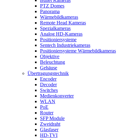
Bullet Kameras
PTZ Domes
Panorama
Wärmebildkameras
Remote Head Kameras
Spezialkameras
Analog HD-Kameras
Positioniersysteme
Sentech Industriekameras
Positioniersysteme Wärmebildkameras
Objektive
Beleuchtung
Gehäuse
Übertragungstechnik
Encoder
Decoder
Switches
Medienkonverter
WLAN
PoE
Router
SFP Module
Zweidraht
Glasfaser
HD-TVI