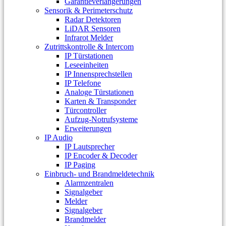
Garantieverlängerungen
Sensorik & Perimeterschutz
Radar Detektoren
LiDAR Sensoren
Infrarot Melder
Zutrittskontrolle & Intercom
IP Türstationen
Leseeinheiten
IP Innensprechstellen
IP Telefone
Analoge Türstationen
Karten & Transponder
Türcontroller
Aufzug-Notrufsysteme
Erweiterungen
IP Audio
IP Lautsprecher
IP Encoder & Decoder
IP Paging
Einbruch- und Brandmeldetechnik
Alarmzentralen
Signalgeber
Melder
Signalgeber
Brandmelder