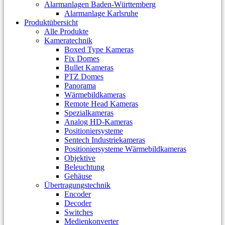
Alarmanlagen Baden-Württemberg
Alarmanlage Karlsruhe
Produktübersicht
Alle Produkte
Kameratechnik
Boxed Type Kameras
Fix Domes
Bullet Kameras
PTZ Domes
Panorama
Wärmebildkameras
Remote Head Kameras
Spezialkameras
Analog HD-Kameras
Positioniersysteme
Sentech Industriekameras
Positioniersysteme Wärmebildkameras
Objektive
Beleuchtung
Gehäuse
Übertragungstechnik
Encoder
Decoder
Switches
Medienkonverter