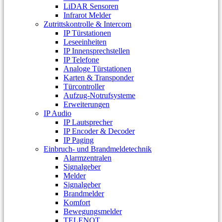
LiDAR Sensoren
Infrarot Melder
Zutrittskontrolle & Intercom
IP Türstationen
Leseeinheiten
IP Innensprechstellen
IP Telefone
Analoge Türstationen
Karten & Transponder
Türcontroller
Aufzug-Notrufsysteme
Erweiterungen
IP Audio
IP Lautsprecher
IP Encoder & Decoder
IP Paging
Einbruch- und Brandmeldetechnik
Alarmzentralen
Signalgeber
Melder
Signalgeber
Brandmelder
Komfort
Bewegungsmelder
TELENOT