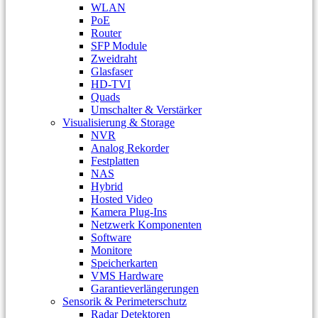
WLAN
PoE
Router
SFP Module
Zweidraht
Glasfaser
HD-TVI
Quads
Umschalter & Verstärker
Visualisierung & Storage
NVR
Analog Rekorder
Festplatten
NAS
Hybrid
Hosted Video
Kamera Plug-Ins
Netzwerk Komponenten
Software
Monitore
Speicherkarten
VMS Hardware
Garantieverlängerungen
Sensorik & Perimeterschutz
Radar Detektoren