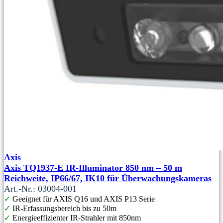
Axis
Axis TQ1937-E IR-Illuminator 850 nm – 50 m
Reichweite, IP66/67, IK10 für Überwachungskameras
Art.-Nr.: 03004-001
✓
Geeignet für AXIS Q16 und AXIS P13 Serie
✓
IR-Erfassungsbereich bis zu 50m
✓
Energieeffizienter IR-Strahler mit 850nm