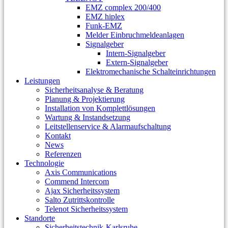
EMZ complex 200/400
EMZ hiplex
Funk-EMZ
Melder Einbruchmeldeanlagen
Signalgeber
Intern-Signalgeber
Extern-Signalgeber
Elektromechanische Schalteinrichtungen
Leistungen
Sicherheitsanalyse & Beratung
Planung & Projektierung​
Installation von Komplettlösungen
Wartung & Instandsetzung
Leitstellenservice & Alarmaufschaltung
Kontakt
News
Referenzen
Technologie
Axis Communications
Commend Intercom
Ajax Sicherheitssystem​
Salto Zutrittskontrolle
Telenot Sicherheitssystem
Standorte
Sicherheitstechnik-Karlsruhe