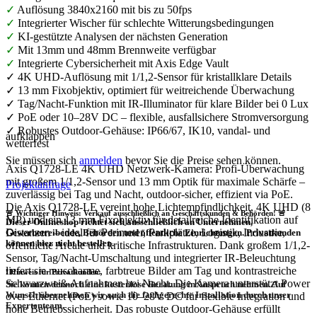
✓
Auflösung 3840x2160 mit bis zu 50fps
✓
Integrierter Wischer für schlechte Witterungsbedingungen
✓
KI-gestützte Analysen der nächsten Generation
✓
Mit 13mm und 48mm Brennweite verfügbar
✓
Integrierte Cybersicherheit mit Axis Edge Vault
✓ 4K UHD-Auflösung mit 1/1,2-Sensor für kristallklare Details
✓ 13 mm Fixobjektiv, optimiert für weitreichende Überwachung
✓ Tag/Nacht-Funktion mit IR-Illuminator für klare Bilder bei 0 Lux
✓ PoE oder 10–28V DC – flexible, ausfallsichere Stromversorgung
✓ Robustes Outdoor-Gehäuse: IP66/67, IK10, vandal- und
aufklappen
wetterfest
Sie müssen sich
anmelden
bevor Sie die Preise sehen können.
Axis Q1728-LE 4K UHD Netzwerk-Kamera: Profi-Überwachung
mit großem 1/1,2-Sensor und 13 mm Optik für maximale Schärfe –
Projektanfrage
zuverlässig bei Tag und Nacht, outdoor-sicher, effizient via PoE.
Die Axis Q1728-LE vereint hohe Lichtempfindlichkeit, 4K UHD (8
🚨 Wichtiger Hinweis: Verkauf ausschließlich an Geschäftskunden & Behörden! 🚨
MP) und ein 13 mm Fixobjektiv für detailreiche Identifikation auf
Dieser Onlineshop richtet sich
ausschließlich
an Unternehmen,
Distanzen – ideal für Perimeter, Parkplätze, Logistik, Industrie,
Gewerbetreibende, Behörden und öffentliche Einrichtungen.
Privatkunden
können hier nicht bestellen.
öffentliche Areale und kritische Infrastrukturen. Dank großem 1/1,2-
Sensor, Tag/Nacht-Umschaltung und integrierter IR-Beleuchtung
liefert sie rauscharme, farbtreue Bilder am Tag und kontrastreiche
❗
Hinweis für Privatkunden:
Schwarzweiß-Aufnahmen bei Nacht. Die Kamera unterstützt Power
Sie können dennoch eine
kostenlose Beratung
in Anspruch nehmen. Auf
Wunsch übernehmen wir auch die
fachgerechte Installation
durch unser
over Ethernet (PoE) sowie 10–28V DC für flexible Integration und
Expertenteam.
hohe Betriebssicherheit. Das robuste Outdoor-Gehäuse erfüllt