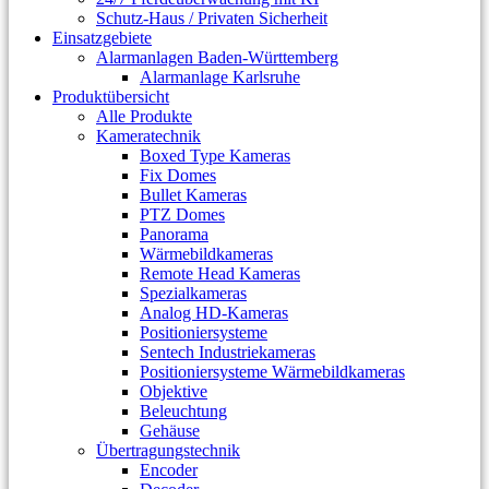
Schutz-Haus / Privaten Sicherheit
Einsatzgebiete
Alarmanlagen Baden-Württemberg
Alarmanlage Karlsruhe
Produktübersicht
Alle Produkte
Kameratechnik
Boxed Type Kameras
Fix Domes
Bullet Kameras
PTZ Domes
Panorama
Wärmebildkameras
Remote Head Kameras
Spezialkameras
Analog HD-Kameras
Positioniersysteme
Sentech Industriekameras
Positioniersysteme Wärmebildkameras
Objektive
Beleuchtung
Gehäuse
Übertragungstechnik
Encoder