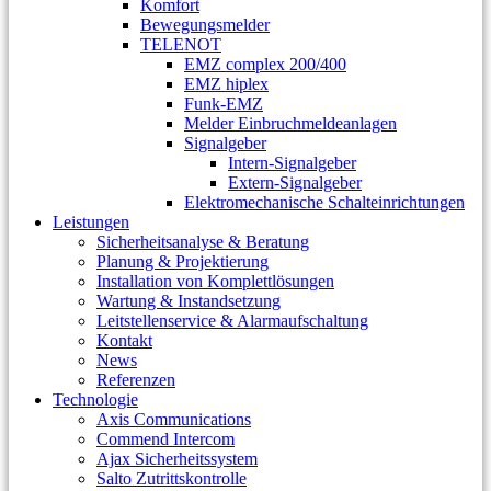
Komfort
Bewegungsmelder
TELENOT
EMZ complex 200/400
EMZ hiplex
Funk-EMZ
Melder Einbruchmeldeanlagen
Signalgeber
Intern-Signalgeber
Extern-Signalgeber
Elektromechanische Schalteinrichtungen
Leistungen
Sicherheitsanalyse & Beratung
Planung & Projektierung​
Installation von Komplettlösungen
Wartung & Instandsetzung
Leitstellenservice & Alarmaufschaltung
Kontakt
News
Referenzen
Technologie
Axis Communications
Commend Intercom
Ajax Sicherheitssystem​
Salto Zutrittskontrolle