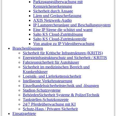
Parkzugangsüberwachung mit
Kennzeichenerkennung
Sicherheit durch Ansage
Lärm und Geräuscherfassung
AXIS Netzwerk-Audio
IP Lautsprecheranlage und Beschallungssystem
Eine IP Sirene die schützt und warnt
Salto KS Cloud-Zutrittslösung
Salto KS Cloud-Zutrittskontrolle
Von analog zu IP Videoüberwachung
Branchenlösungen
Sicherheit für Kritische Infrastrukturen (KRITIS)
Energieinfrastrukturschutz und Sicherheit / KRITIS
Fahrzeugsicherheit für Autohäuser
Sicherheit im medizinischen Bereich und
Krankenhäuser
Logistik- und Lieferkettensicherheit
Intelligente Verkehrssteuerung
Einzelhandelssicherheitstechnik und -lösungen
Stadion-Schutzsysteme
BehördenSicherheit Systeme & PolizeiTechnik
Tankstellen-Schutzkonzepte​
24/7 Pferdeüberwachung mit KI
Schutz-Haus / Privaten Sicherheit
Einsatzgebiete