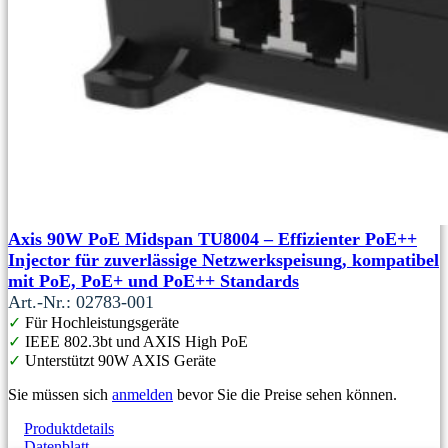
Axis 90W PoE Midspan TU8004 – Effizienter PoE++
Injector für zuverlässige Netzwerkspeisung, kompatibel
mit PoE, PoE+ und PoE++ Standards
Art.-Nr.: 02783-001
✓
Für Hochleistungsgeräte
✓
IEEE 802.3bt und AXIS High PoE
✓
Unterstützt 90W AXIS Geräte
Sie müssen sich
anmelden
bevor Sie die Preise sehen können.
Produktdetails
Datenblatt