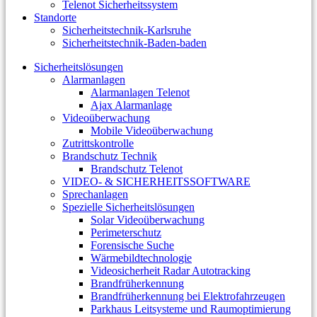
Telenot Sicherheitssystem
Standorte
Sicherheitstechnik-Karlsruhe
Sicherheitstechnik-Baden-baden
Sicherheitslösungen
Alarmanlagen
Alarmanlagen Telenot
Ajax Alarmanlage
Videoüberwachung
Mobile Videoüberwachung
Zutrittskontrolle
Brandschutz Technik
Brandschutz Telenot
VIDEO- & SICHERHEITSSOFTWARE
Sprechanlagen
Spezielle Sicherheitslösungen
Solar Videoüberwachung
Perimeterschutz
Forensische Suche
Wärmebildtechnologie
Videosicherheit Radar Autotracking​
Brandfrüherkennung
Brandfrüherkennung bei Elektrofahrzeugen
Parkhaus Leitsysteme und Raumoptimierung