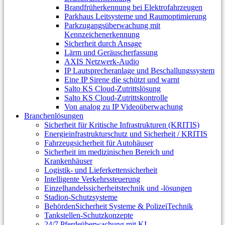
Brandfrüherkennung bei Elektrofahrzeugen
Parkhaus Leitsysteme und Raumoptimierung
Parkzugangsüberwachung mit
Kennzeichenerkennung
Sicherheit durch Ansage
Lärm und Geräuscherfassung
AXIS Netzwerk-Audio
IP Lautsprecheranlage und Beschallungssystem
Eine IP Sirene die schützt und warnt
Salto KS Cloud-Zutrittslösung
Salto KS Cloud-Zutrittskontrolle
Von analog zu IP Videoüberwachung
Branchenlösungen
Sicherheit für Kritische Infrastrukturen (KRITIS)
Energieinfrastrukturschutz und Sicherheit / KRITIS
Fahrzeugsicherheit für Autohäuser
Sicherheit im medizinischen Bereich und
Krankenhäuser
Logistik- und Lieferkettensicherheit
Intelligente Verkehrssteuerung
Einzelhandelssicherheitstechnik und -lösungen
Stadion-Schutzsysteme
BehördenSicherheit Systeme & PolizeiTechnik
Tankstellen-Schutzkonzepte​
24/7 Pferdeüberwachung mit KI