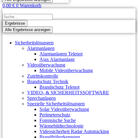
0,00
€
0
Warenkorb
Search
...
Ergebnisse
Alle Ergebnisse anzeigen
Sicherheitslösungen
Alarmanlagen
Alarmanlagen Telenot
Ajax Alarmanlage
Videoüberwachung
Mobile Videoüberwachung
Zutrittskontrolle
Brandschutz Technik
Brandschutz Telenot
VIDEO- & SICHERHEITSSOFTWARE
Sprechanlagen
Spezielle Sicherheitslösungen
Solar Videoüberwachung
Perimeterschutz
Forensische Suche
Wärmebildtechnologie
Videosicherheit Radar Autotracking​
Brandfrüherkennung