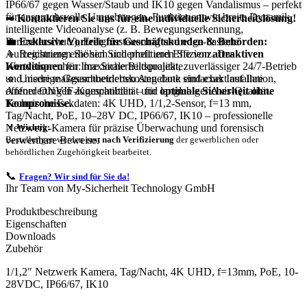
IP66/67 gegen Wasser/Staub und IK10 gegen Vandalismus – perfekt
für anspruchsvolle Umgebungen. Funktionen wie breite Dynamik,
➡
Kontaktieren Sie uns für eine individuelle Sicherheitslösung!
intelligente Videoanalyse (z. B. Bewegungserkennung,
💼
Exklusive Vorteile für Geschäftskunden & Behörden:
Perimeterschutz), Ereignissteuerung und edge-basierte
🔹 Registrieren Sie sich und profitieren Sie von
attraktiven
Aufzeichnung erhöhen Sicherheit und Effizienz. Das
Konditionen
für Ihre Sicherheitsprojekte.
Wertversprechen: maximale Bildqualität, zuverlässiger 24/7-Betrieb
🔹 Unsere maßgeschneiderten Angebote sind exakt auf Ihre
und niedrige Gesamtbetriebskosten dank einfacher Installation,
Anforderungen zugeschnitten – für
optimale Sicherheit ohne
offener ONVIF-Kompatibilität und langlebiger Axis-Qualität.
Kompromisse.
Technische Eckdaten: 4K UHD, 1/1,2-Sensor, f=13 mm,
Tag/Nacht, PoE, 10–28V DC, IP66/67, IK10 – professionelle
Netzwerk-Kamera für präzise Überwachung und forensisch
📌
Wichtig:
verwertbare Beweise.
Bestellungen werden
erst nach Verifizierung
der gewerblichen oder
behördlichen Zugehörigkeit bearbeitet.
📞
Fragen? Wir sind für Sie da!
Ihr Team von My-Sicherheit Technology GmbH
Produktbeschreibung
Eigenschaften
Downloads
Zubehör
1/1,2″ Netzwerk Kamera, Tag/Nacht, 4K UHD, f=13mm, PoE, 10-
28VDC, IP66/67, IK10