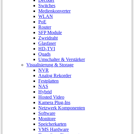
Decoder
Switches
Medienkonverter
WLAN
PoE
Router
SFP Module
Zweidraht
Glasfaser
HD-TVI
Quads
Umschalter & Verstärker
Visualisierung & Storage
NVR
Analog Rekorder
Festplatten
NAS
Hybrid
Hosted Video
Kamera Plug-Ins
Netzwerk Komponenten
Software
Monitore
Speicherkarten
VMS Hardware