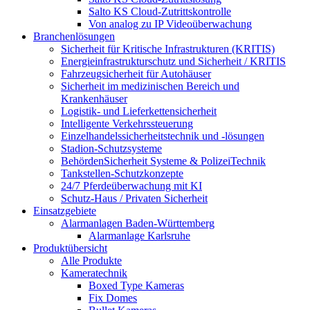
Salto KS Cloud-Zutrittskontrolle
Von analog zu IP Videoüberwachung
Branchenlösungen
Sicherheit für Kritische Infrastrukturen (KRITIS)
Energieinfrastrukturschutz und Sicherheit / KRITIS
Fahrzeugsicherheit für Autohäuser
Sicherheit im medizinischen Bereich und
Krankenhäuser
Logistik- und Lieferkettensicherheit
Intelligente Verkehrssteuerung
Einzelhandelssicherheitstechnik und -lösungen
Stadion-Schutzsysteme
BehördenSicherheit Systeme & PolizeiTechnik
Tankstellen-Schutzkonzepte​
24/7 Pferdeüberwachung mit KI
Schutz-Haus / Privaten Sicherheit
Einsatzgebiete
Alarmanlagen Baden-Württemberg
Alarmanlage Karlsruhe
Produktübersicht
Alle Produkte
Kameratechnik
Boxed Type Kameras
Fix Domes