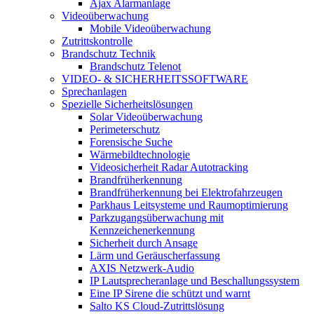
Ajax Alarmanlage
Videoüberwachung
Mobile Videoüberwachung
Zutrittskontrolle
Brandschutz Technik
Brandschutz Telenot
VIDEO- & SICHERHEITSSOFTWARE
Sprechanlagen
Spezielle Sicherheitslösungen
Solar Videoüberwachung
Perimeterschutz
Forensische Suche
Wärmebildtechnologie
Videosicherheit Radar Autotracking​
Brandfrüherkennung
Brandfrüherkennung bei Elektrofahrzeugen
Parkhaus Leitsysteme und Raumoptimierung
Parkzugangsüberwachung mit
Kennzeichenerkennung
Sicherheit durch Ansage
Lärm und Geräuscherfassung
AXIS Netzwerk-Audio
IP Lautsprecheranlage und Beschallungssystem
Eine IP Sirene die schützt und warnt
Salto KS Cloud-Zutrittslösung