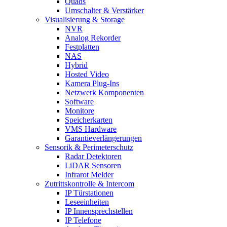
Quads
Umschalter & Verstärker
Visualisierung & Storage
NVR
Analog Rekorder
Festplatten
NAS
Hybrid
Hosted Video
Kamera Plug-Ins
Netzwerk Komponenten
Software
Monitore
Speicherkarten
VMS Hardware
Garantieverlängerungen
Sensorik & Perimeterschutz
Radar Detektoren
LiDAR Sensoren
Infrarot Melder
Zutrittskontrolle & Intercom
IP Türstationen
Leseeinheiten
IP Innensprechstellen
IP Telefone