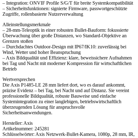
– Integration: ONVIF Profile S/G/T für breite Systemkompatibilität
– Sicherheitsfunktionen: signierte Firmware, passwortgeschützte
Zugriffe, rollenbasierte Nutzerverwaltung
Alleinstellungsmerkmale
– 28-mm-Teleoptik in einer robusten Bullet-Bauform: fokussierte
Überwachung über große Distanzen, wo Standard-Objektive an
Grenzen stoßen
– Durchdachtes Outdoor-Design mit IP67/IK10: zuverlässig bei
Wind, Wetter und hoher Beanspruchung
– Axis Bildqualität und Effizienz: klare, beweissichere Aufnahmen
bei Tag und Nacht mit moderner Kompression für wirtschaftlichen
Betrieb
Wertversprechen
Die Axis P1485-LE 28 mm liefert dort, wo es darauf ankommt,
präzise Evidenz – bei Tag, bei Nacht und auf Distanz. Sie vereint
professionelle Bildqualität, robuste Bauweise und einfache
Systemintegration zu einer langlebigen, betriebswirtschaftlich
überzeugenden Lösung für anspruchsvolle
Sicherheitsanwendungen.
Hersteller: Axis
Artikelnummer: 245281
Schlüsselwörter: Axis Netzwerk-Bullet-Kamera, 1080p, 28 mm, IR,