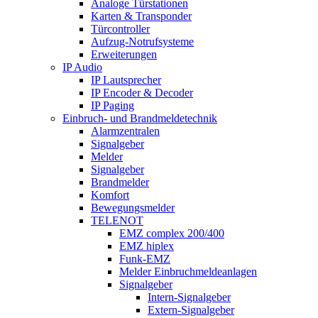
Analoge Türstationen
Karten & Transponder
Türcontroller
Aufzug-Notrufsysteme
Erweiterungen
IP Audio
IP Lautsprecher
IP Encoder & Decoder
IP Paging
Einbruch- und Brandmeldetechnik
Alarmzentralen
Signalgeber
Melder
Signalgeber
Brandmelder
Komfort
Bewegungsmelder
TELENOT
EMZ complex 200/400
EMZ hiplex
Funk-EMZ
Melder Einbruchmeldeanlagen
Signalgeber
Intern-Signalgeber
Extern-Signalgeber