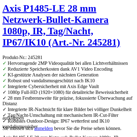
Axis P1485-LE 28 mm
Netzwerk-Bullet-Kamera
1080p, IR, Tag/Nacht,
IP67/IK10 (Art.-Nr. 245281)
Produkt-Nr.: 245281
✓
Hervorragende 2MP Videoqualität bei allen Lichtverhältnissen
✓
Reduzierte Speicherkosten dank AV1 Video Encoding
✓
KI-gestützte Analysen der nächsten Generation
✓
Robust und vandalismusgeschützt nach IK10
✓
Integrierte Cybersicherheit mit Axis Edge Vault
✓ 1080p Full-HD (1920×1080) für detailreiche Beweissicherheit
✓ 28 mm Festbrennweite für präzise, fokussierte Überwachung auf
Distanz
✓ Integrierte IR-Nachtsicht für klare Bilder bei völliger Dunkelheit
✓ Tag/Nacht-Umschaltung mit mechanischem IR-Cut-Filter
aufklappen
✓ Robustes Outdoor-Design: IP67 wetterfest und IK10
vandalismussicher
Sie müssen sich
anmelden
bevor Sie die Preise sehen können.