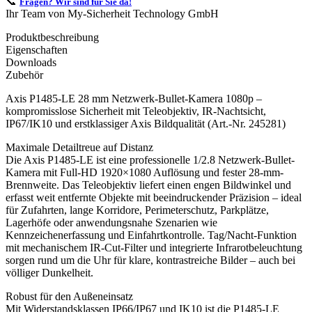
📞
Fragen? Wir sind für Sie da!
Ihr Team von My-Sicherheit Technology GmbH
Produktbeschreibung
Eigenschaften
Downloads
Zubehör
Axis P1485-LE 28 mm Netzwerk-Bullet-Kamera 1080p –
kompromisslose Sicherheit mit Teleobjektiv, IR-Nachtsicht,
IP67/IK10 und erstklassiger Axis Bildqualität (Art.-Nr. 245281)
Maximale Detailtreue auf Distanz
Die Axis P1485-LE ist eine professionelle 1/2.8 Netzwerk-Bullet-
Kamera mit Full-HD 1920×1080 Auflösung und fester 28-mm-
Brennweite. Das Teleobjektiv liefert einen engen Bildwinkel und
erfasst weit entfernte Objekte mit beeindruckender Präzision – ideal
für Zufahrten, lange Korridore, Perimeterschutz, Parkplätze,
Lagerhöfe oder anwendungsnahe Szenarien wie
Kennzeichenerfassung und Einfahrtkontrolle. Tag/Nacht-Funktion
mit mechanischem IR-Cut-Filter und integrierte Infrarotbeleuchtung
sorgen rund um die Uhr für klare, kontrastreiche Bilder – auch bei
völliger Dunkelheit.
Robust für den Außeneinsatz
Mit Widerstandsklassen IP66/IP67 und IK10 ist die P1485-LE