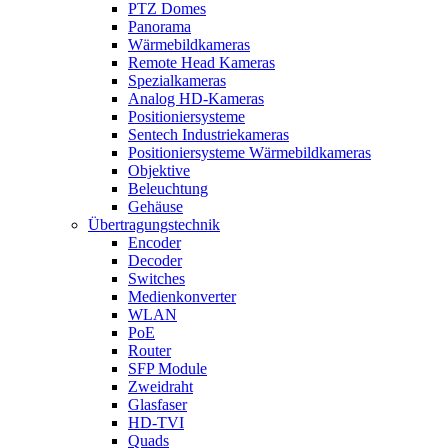
PTZ Domes
Panorama
Wärmebildkameras
Remote Head Kameras
Spezialkameras
Analog HD-Kameras
Positioniersysteme
Sentech Industriekameras
Positioniersysteme Wärmebildkameras
Objektive
Beleuchtung
Gehäuse
Übertragungstechnik
Encoder
Decoder
Switches
Medienkonverter
WLAN
PoE
Router
SFP Module
Zweidraht
Glasfaser
HD-TVI
Quads