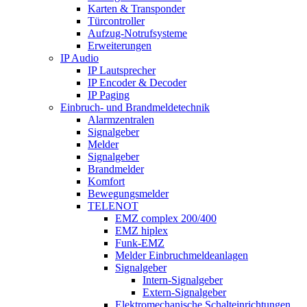
Karten & Transponder
Türcontroller
Aufzug-Notrufsysteme
Erweiterungen
IP Audio
IP Lautsprecher
IP Encoder & Decoder
IP Paging
Einbruch- und Brandmeldetechnik
Alarmzentralen
Signalgeber
Melder
Signalgeber
Brandmelder
Komfort
Bewegungsmelder
TELENOT
EMZ complex 200/400
EMZ hiplex
Funk-EMZ
Melder Einbruchmeldeanlagen
Signalgeber
Intern-Signalgeber
Extern-Signalgeber
Elektromechanische Schalteinrichtungen