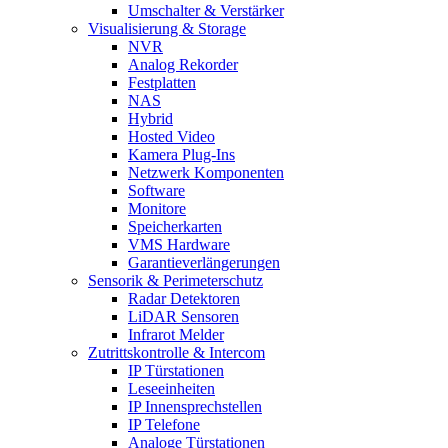
Umschalter & Verstärker
Visualisierung & Storage
NVR
Analog Rekorder
Festplatten
NAS
Hybrid
Hosted Video
Kamera Plug-Ins
Netzwerk Komponenten
Software
Monitore
Speicherkarten
VMS Hardware
Garantieverlängerungen
Sensorik & Perimeterschutz
Radar Detektoren
LiDAR Sensoren
Infrarot Melder
Zutrittskontrolle & Intercom
IP Türstationen
Leseeinheiten
IP Innensprechstellen
IP Telefone
Analoge Türstationen