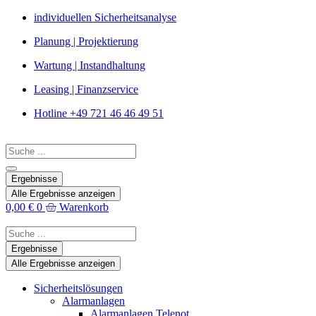
Zum
individuellen Sicherheitsanalyse
Inhalt
Planung | Projektierung
springen
Wartung | Instandhaltung
Leasing | Finanzservice
Hotline +49 721 46 46 49 51
Search
...
Ergebnisse
Alle Ergebnisse anzeigen
0,00
€
0
Warenkorb
Search
...
Ergebnisse
Alle Ergebnisse anzeigen
Sicherheitslösungen
Alarmanlagen
Alarmanlagen Telenot