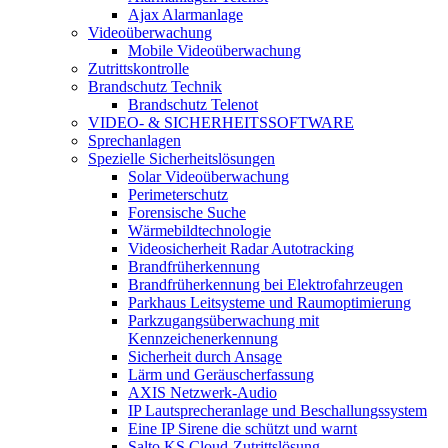
Ajax Alarmanlage
Videoüberwachung
Mobile Videoüberwachung
Zutrittskontrolle
Brandschutz Technik
Brandschutz Telenot
VIDEO- & SICHERHEITSSOFTWARE
Sprechanlagen
Spezielle Sicherheitslösungen
Solar Videoüberwachung
Perimeterschutz
Forensische Suche
Wärmebildtechnologie
Videosicherheit Radar Autotracking​
Brandfrüherkennung
Brandfrüherkennung bei Elektrofahrzeugen
Parkhaus Leitsysteme und Raumoptimierung
Parkzugangsüberwachung mit
Kennzeichenerkennung
Sicherheit durch Ansage
Lärm und Geräuscherfassung
AXIS Netzwerk-Audio
IP Lautsprecheranlage und Beschallungssystem
Eine IP Sirene die schützt und warnt
Salto KS Cloud-Zutrittslösung