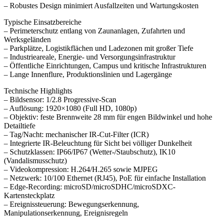
– Robustes Design minimiert Ausfallzeiten und Wartungskosten
Typische Einsatzbereiche
– Perimeterschutz entlang von Zaunanlagen, Zufahrten und
Werksgeländen
– Parkplätze, Logistikflächen und Ladezonen mit großer Tiefe
– Industrieareale, Energie- und Versorgungsinfrastruktur
– Öffentliche Einrichtungen, Campus und kritische Infrastrukturen
– Lange Innenflure, Produktionslinien und Lagergänge
Technische Highlights
– Bildsensor: 1/2.8 Progressive-Scan
– Auflösung: 1920×1080 (Full HD, 1080p)
– Objektiv: feste Brennweite 28 mm für engen Bildwinkel und hohe
Detailtiefe
– Tag/Nacht: mechanischer IR-Cut-Filter (ICR)
– Integrierte IR-Beleuchtung für Sicht bei völliger Dunkelheit
– Schutzklassen: IP66/IP67 (Wetter-/Staubschutz), IK10
(Vandalismusschutz)
– Videokompression: H.264/H.265 sowie MJPEG
– Netzwerk: 10/100 Ethernet (RJ45), PoE für einfache Installation
– Edge-Recording: microSD/microSDHC/microSDXC-
Kartensteckplatz
– Ereignissteuerung: Bewegungserkennung,
Manipulationserkennung, Ereignisregeln