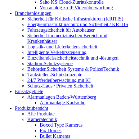
Salto KS Cloud-Zutrittskontrolle
Von analog zu IP Videoüberwachung
Branchenlösungen
Sicherheit für Kritische Infrastrukturen (KRITIS)
Energieinfrastrukturschutz und Sicherheit / KRITIS
Fahrzeugsicherheit für Autohäuser
Sicherheit im medizinischen Bereich und
Krankenhäuser
Logistik- und Lieferkettensicherheit
Intelligente Verkehrssteuerung
Einzelhandelssicherheitstechnik und -lösungen
Stadion-Schutzsysteme
BehördenSicherheit Systeme & PolizeiTechnik
Tankstellen-Schutzkonzepte​
24/7 Pferdeüberwachung mit KI
Schutz-Haus / Privaten Sicherheit
Einsatzgebiete
Alarmanlagen Baden-Württemberg
Alarmanlage Karlsruhe
Produktübersicht
Alle Produkte
Kameratechnik
Boxed Type Kameras
Fix Domes
Bullet Kameras