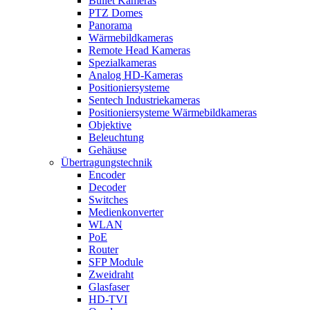
Bullet Kameras
PTZ Domes
Panorama
Wärmebildkameras
Remote Head Kameras
Spezialkameras
Analog HD-Kameras
Positioniersysteme
Sentech Industriekameras
Positioniersysteme Wärmebildkameras
Objektive
Beleuchtung
Gehäuse
Übertragungstechnik
Encoder
Decoder
Switches
Medienkonverter
WLAN
PoE
Router
SFP Module
Zweidraht
Glasfaser
HD-TVI