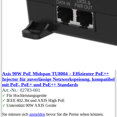
Axis 90W PoE Midspan TU8004 – Effizienter PoE++
Injector für zuverlässige Netzwerkspeisung, kompatibel
mit PoE, PoE+ und PoE++ Standards
Art.-Nr.: 02783-001
✓
Für Hochleistungsgeräte
✓
IEEE 802.3bt und AXIS High PoE
✓
Unterstützt 90W AXIS Geräte
Sie müssen sich
anmelden
bevor Sie die Preise sehen können.