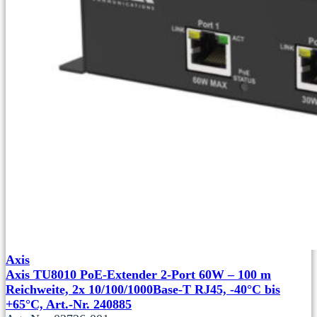
Axis
Axis TU8010 PoE-Extender 2-Port 60W – 100 m
Reichweite, 2x 10/100/1000Base‑T RJ45, -40°C bis
+65°C, Art.-Nr. 240885