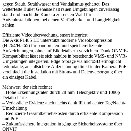
gegen Staub, Strahlwasser und Vandalismus gehärtet. Das
wetterfeste Bullet-Gehäuse hält rauen Umgebungen zuverlässig
stand und macht die Kamera zur ersten Wahl für
Außeninstallationen, bei denen Verfügbarkeit und Langlebigkeit
zählen.
Effiziente Videoüberwachung, smart integriert
Die Axis P1485-LE unterstützt moderne Videokompression
(H.264/H.265) für bandbreiten- und speichereffiziente
Aufzeichnungen, ohne auf Bilddetails zu verzichten. Dank ONVIF-
Kompatibilität lässt sie sich nahtlos in bestehende VMS- und NVR-
Umgebungen integrieren. Edge-Storage via microSD ermöglicht
redundante, ausfallsichere Aufzeichnung direkt in der Kamera. PoE
vereinfacht die Installation mit Strom- und Datenversorgung über
ein einziges Kabel.
Mehrwert, der sich rechnet
– Hohe Erkennungsraten durch 28-mm-Teleobjektiv und 1080p-
Detailschärfe
– Verlässliche Evidenz auch nachts dank IR und echter Tag/Nacht-
Umschaltung
– Reduzierte Gesamtbetriebskosten durch effiziente Kompression
und PoE
– Zukunftssichere Integration in gängige Sicherheitssysteme über
ONVIF