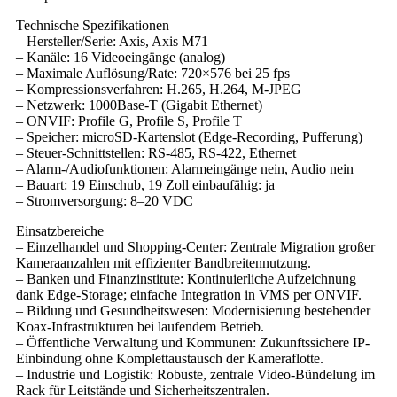
Technische Spezifikationen
– Hersteller/Serie: Axis, Axis M71
– Kanäle: 16 Videoeingänge (analog)
– Maximale Auflösung/Rate: 720×576 bei 25 fps
– Kompressionsverfahren: H.265, H.264, M‑JPEG
– Netzwerk: 1000Base‑T (Gigabit Ethernet)
– ONVIF: Profile G, Profile S, Profile T
– Speicher: microSD-Kartenslot (Edge-Recording, Pufferung)
– Steuer-Schnittstellen: RS‑485, RS‑422, Ethernet
– Alarm-/Audiofunktionen: Alarmeingänge nein, Audio nein
– Bauart: 19 Einschub, 19 Zoll einbaufähig: ja
– Stromversorgung: 8–20 VDC
Einsatzbereiche
– Einzelhandel und Shopping-Center: Zentrale Migration großer
Kameraanzahlen mit effizienter Bandbreitennutzung.
– Banken und Finanzinstitute: Kontinuierliche Aufzeichnung
dank Edge-Storage; einfache Integration in VMS per ONVIF.
– Bildung und Gesundheitswesen: Modernisierung bestehender
Koax-Infrastrukturen bei laufendem Betrieb.
– Öffentliche Verwaltung und Kommunen: Zukunftssichere IP-
Einbindung ohne Komplettaustausch der Kameraflotte.
– Industrie und Logistik: Robuste, zentrale Video-Bündelung im
Rack für Leitstände und Sicherheitszentralen.