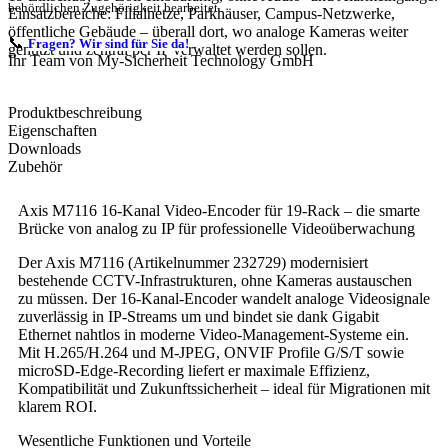
behördlichen Zugehörigkeit bearbeitet.
Einsatzbereiche: Filialnetze, Parkhäuser, Campus-Netzwerke,
öffentliche Gebäude – überall dort, wo analoge Kameras weiter
📞
Fragen? Wir sind für Sie da!
genutzt und zentral per IP verwaltet werden sollen.
Ihr Team von My-Sicherheit Technology GmbH
Produktbeschreibung
Eigenschaften
Downloads
Zubehör
Axis M7116 16-Kanal Video-Encoder für 19-Rack – die smarte
Brücke von analog zu IP für professionelle Videoüberwachung
Der Axis M7116 (Artikelnummer 232729) modernisiert
bestehende CCTV-Infrastrukturen, ohne Kameras austauschen
zu müssen. Der 16-Kanal-Encoder wandelt analoge Videosignale
zuverlässig in IP-Streams um und bindet sie dank Gigabit
Ethernet nahtlos in moderne Video-Management-Systeme ein.
Mit H.265/H.264 und M‑JPEG, ONVIF Profile G/S/T sowie
microSD-Edge-Recording liefert er maximale Effizienz,
Kompatibilität und Zukunftssicherheit – ideal für Migrationen mit
klarem ROI.
Wesentliche Funktionen und Vorteile