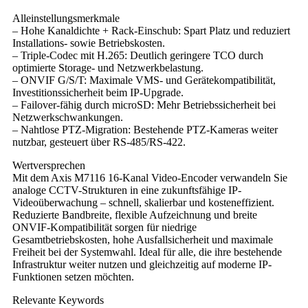
Alleinstellungsmerkmale
– Hohe Kanaldichte + Rack-Einschub: Spart Platz und reduziert
Installations- sowie Betriebskosten.
– Triple-Codec mit H.265: Deutlich geringere TCO durch
optimierte Storage- und Netzwerkbelastung.
– ONVIF G/S/T: Maximale VMS- und Gerätekompatibilität,
Investitionssicherheit beim IP-Upgrade.
– Failover-fähig durch microSD: Mehr Betriebssicherheit bei
Netzwerkschwankungen.
– Nahtlose PTZ-Migration: Bestehende PTZ-Kameras weiter
nutzbar, gesteuert über RS‑485/RS‑422.
Wertversprechen
Mit dem Axis M7116 16-Kanal Video-Encoder verwandeln Sie
analoge CCTV-Strukturen in eine zukunftsfähige IP-
Videoüberwachung – schnell, skalierbar und kosteneffizient.
Reduzierte Bandbreite, flexible Aufzeichnung und breite
ONVIF-Kompatibilität sorgen für niedrige
Gesamtbetriebskosten, hohe Ausfallsicherheit und maximale
Freiheit bei der Systemwahl. Ideal für alle, die ihre bestehende
Infrastruktur weiter nutzen und gleichzeitig auf moderne IP-
Funktionen setzen möchten.
Relevante Keywords