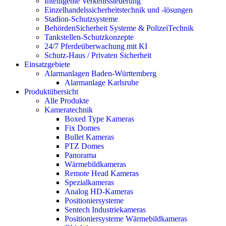
Intelligente Verkehrssteuerung
Einzelhandelssicherheitstechnik und -lösungen
Stadion-Schutzsysteme
BehördenSicherheit Systeme & PolizeiTechnik
Tankstellen-Schutzkonzepte​
24/7 Pferdeüberwachung mit KI
Schutz-Haus / Privaten Sicherheit
Einsatzgebiete
Alarmanlagen Baden-Württemberg
Alarmanlage Karlsruhe
Produktübersicht
Alle Produkte
Kameratechnik
Boxed Type Kameras
Fix Domes
Bullet Kameras
PTZ Domes
Panorama
Wärmebildkameras
Remote Head Kameras
Spezialkameras
Analog HD-Kameras
Positioniersysteme
Sentech Industriekameras
Positioniersysteme Wärmebildkameras