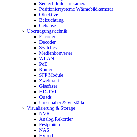
Sentech Industriekameras
Positioniersysteme Wärmebildkameras
Objektive
Beleuchtung
Gehäuse
Übertragungstechnik
Encoder
Decoder
Switches
Medienkonverter
WLAN
PoE
Router
SFP Module
Zweidraht
Glasfaser
HD-TVI
Quads
Umschalter & Verstärker
Visualisierung & Storage
NVR
Analog Rekorder
Festplatten
NAS
Hybrid