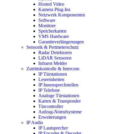
Hosted Video
Kamera Plug-Ins
Netzwerk Komponenten
Software
Monitore
Speicherkarten
VMS Hardware
Garantieverlängerungen
Sensorik & Perimeterschutz
Radar Detektoren
LiDAR Sensoren
Infrarot Melder
Zutrittskontrolle & Intercom
IP Türstationen
Leseeinheiten
IP Innensprechstellen
IP Telefone
Analoge Türstationen
Karten & Transponder
Türcontroller
Aufzug-Notrufsysteme
Erweiterungen
IP Audio
IP Lautsprecher
IP Encoder & Decoder