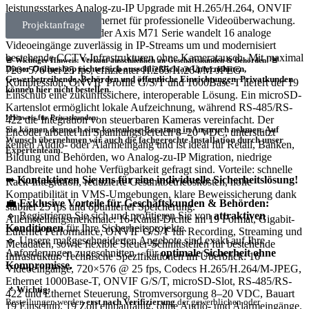
leistungsstarkes Analog-zu-IP Upgrade mit H.265/H.264, ONVIF
G/S/T und Gigabit Ethernet für professionelle Videoüberwachung.
Projektanfrage
Der Axis M7116 aus der Axis M71 Serie wandelt 16 analoge
Videoeingänge zuverlässig in IP-Streams um und modernisiert
bestehende CCTV-Infrastrukturen ohne Kameratausch. Mit maximal
🚨 Wichtiger Hinweis: Verkauf ausschließlich an Geschäftskunden & Behörden! 🚨
Dieser Onlineshop richtet sich
ausschließlich
an Unternehmen,
720×576 bei 25 fps, effizienter H.265/H.264/M-JPEG
Gewerbetreibende, Behörden und öffentliche Einrichtungen.
Privatkunden
Kompression, ONVIF Profile G/S/T und 1000Base-T liefert der 19
können hier nicht bestellen.
Einschub eine zukunftssichere, interoperable Lösung. Ein microSD-
Kartenslot ermöglicht lokale Aufzeichnung, während RS-485/RS-
❗
Hinweis für Privatkunden:
422 die Integration von steuerbaren Kameras vereinfacht. Der
Sie können dennoch eine
kostenlose Beratung
in Anspruch nehmen. Auf
Encoder arbeitet im Spannungsbereich 8–20 VDC, unterstützt
Wunsch übernehmen wir auch die
fachgerechte Installation
durch unser
keinen Audio- oder Alarmeingang und ist ideal für Retail, Banken,
Expertenteam.
Bildung und Behörden, wo Analog-zu-IP Migration, niedrige
Bandbreite und hohe Verfügbarkeit gefragt sind. Vorteile: schnelle
➡
Kontaktieren Sie uns für eine individuelle Sicherheitslösung!
Rack-Integration, reduzierte Gesamtbetriebskosten, hohe
Kompatibilität in VMS-Umgebungen, klare Beweissicherung dank
💼
Exklusive Vorteile für Geschäftskunden & Behörden:
stabiler 25 fps und optimierter Speicherung.
🔹 Registrieren Sie sich und profitieren Sie von
attraktiven
Alleinstellungsmerkmale: 16-Kanal-Dichte im 19 Format, Gigabit-
Konditionen
für Ihre Sicherheitsprojekte.
Ethernet Performance, ONVIF G/S/T für Recording, Streaming und
🔹 Unsere maßgeschneiderten Angebote sind exakt auf Ihre
Metadaten, sowie flexible Steuer-Schnittstellen für bestehende
Anforderungen zugeschnitten – für
optimale Sicherheit ohne
Infrastruktur. Technische Spezifikationen im Überblick: 16
Kompromisse.
Videoeingänge, 720×576 @ 25 fps, Codecs H.265/H.264/M-JPEG,
Ethernet 1000Base-T, ONVIF G/S/T, microSD-Slot, RS-485/RS-
📌
Wichtig:
422 und Ethernet Steuerung, Stromversorgung 8–20 VDC, Bauart
Bestellungen werden
erst nach Verifizierung
der gewerblichen oder
19 Einschub, 19 Zoll einbaufähig, ohne Audio- und Alarmeingänge.