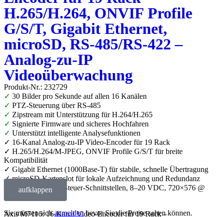
H.265/H.264, ONVIF Profile
G/S/T, Gigabit Ethernet,
microSD, RS-485/RS-422 –
Analog-zu-IP
Videoüberwachung
Produkt-Nr.: 232729
✓
30 Bilder pro Sekunde auf allen 16 Kanälen
✓
PTZ-Steuerung über RS-485
✓
Zipstream mit Unterstützung für H.264/H.265
✓
Signierte Firmware und sicheres Hochfahren
✓
Unterstützt intelligente Analysefunktionen
✓ 16-Kanal Analog-zu-IP Video-Encoder für 19 Rack
✓ H.265/H.264/M-JPEG, ONVIF Profile G/S/T für breite
Kompatibilität
✓ Gigabit Ethernet (1000Base-T) für stabile, schnelle Übertragung
✓ microSD-Kartenslot für lokale Aufzeichnung und Redundanz
✓ RS-485/RS-422 Steuer-Schnittstellen, 8–20 VDC, 720×576 @
aufklappen
25 fps
Sie müssen sich
anmelden
bevor Sie die Preise sehen können.
Axis M7116: 16-Kanal Video-Encoder für 19 Rack –