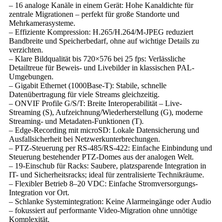
– 16 analoge Kanäle in einem Gerät: Hohe Kanaldichte für
zentrale Migrationen – perfekt für große Standorte und
Mehrkamerasysteme.
– Effiziente Kompression: H.265/H.264/M‑JPEG reduziert
Bandbreite und Speicherbedarf, ohne auf wichtige Details zu
verzichten.
– Klare Bildqualität bis 720×576 bei 25 fps: Verlässliche
Detailtreue für Beweis- und Livebilder in klassischen PAL-
Umgebungen.
– Gigabit Ethernet (1000Base‑T): Stabile, schnelle
Datenübertragung für viele Streams gleichzeitig.
– ONVIF Profile G/S/T: Breite Interoperabilität – Live-
Streaming (S), Aufzeichnung/Wiederherstellung (G), moderne
Streaming- und Metadaten-Funktionen (T).
– Edge-Recording mit microSD: Lokale Datensicherung und
Ausfallsicherheit bei Netzwerkunterbrechungen.
– PTZ-Steuerung per RS‑485/RS‑422: Einfache Einbindung und
Steuerung bestehender PTZ-Domes aus der analogen Welt.
– 19-Einschub für Racks: Saubere, platzsparende Integration in
IT- und Sicherheitsracks; ideal für zentralisierte Technikräume.
– Flexibler Betrieb 8–20 VDC: Einfache Stromversorgungs-
Integration vor Ort.
– Schlanke Systemintegration: Keine Alarmeingänge oder Audio
– fokussiert auf performante Video-Migration ohne unnötige
Komplexität.