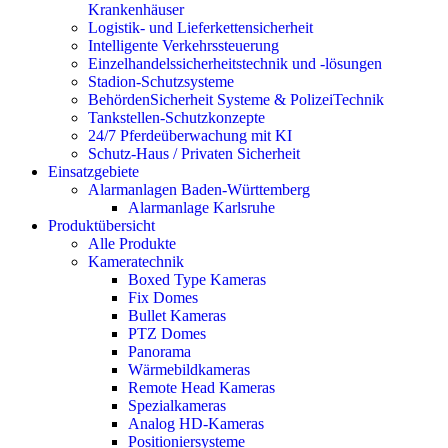
Krankenhäuser
Logistik- und Lieferkettensicherheit
Intelligente Verkehrssteuerung
Einzelhandelssicherheitstechnik und -lösungen
Stadion-Schutzsysteme
BehördenSicherheit Systeme & PolizeiTechnik
Tankstellen-Schutzkonzepte​
24/7 Pferdeüberwachung mit KI
Schutz-Haus / Privaten Sicherheit
Einsatzgebiete
Alarmanlagen Baden-Württemberg
Alarmanlage Karlsruhe
Produktübersicht
Alle Produkte
Kameratechnik
Boxed Type Kameras
Fix Domes
Bullet Kameras
PTZ Domes
Panorama
Wärmebildkameras
Remote Head Kameras
Spezialkameras
Analog HD-Kameras
Positioniersysteme