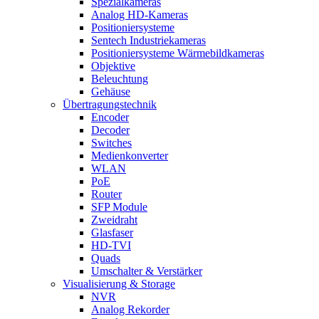
Spezialkameras
Analog HD-Kameras
Positioniersysteme
Sentech Industriekameras
Positioniersysteme Wärmebildkameras
Objektive
Beleuchtung
Gehäuse
Übertragungstechnik
Encoder
Decoder
Switches
Medienkonverter
WLAN
PoE
Router
SFP Module
Zweidraht
Glasfaser
HD-TVI
Quads
Umschalter & Verstärker
Visualisierung & Storage
NVR
Analog Rekorder