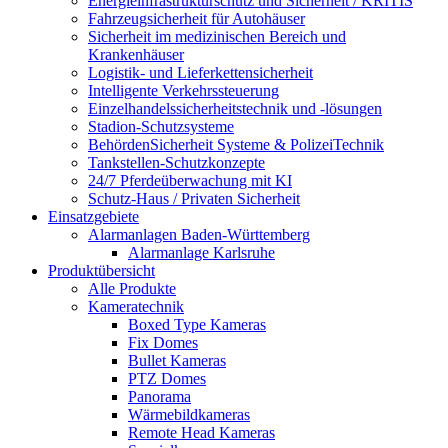
Energieinfrastrukturschutz und Sicherheit / KRITIS
Fahrzeugsicherheit für Autohäuser
Sicherheit im medizinischen Bereich und
Krankenhäuser
Logistik- und Lieferkettensicherheit
Intelligente Verkehrssteuerung
Einzelhandelssicherheitstechnik und -lösungen
Stadion-Schutzsysteme
BehördenSicherheit Systeme & PolizeiTechnik
Tankstellen-Schutzkonzepte​
24/7 Pferdeüberwachung mit KI
Schutz-Haus / Privaten Sicherheit
Einsatzgebiete
Alarmanlagen Baden-Württemberg
Alarmanlage Karlsruhe
Produktübersicht
Alle Produkte
Kameratechnik
Boxed Type Kameras
Fix Domes
Bullet Kameras
PTZ Domes
Panorama
Wärmebildkameras
Remote Head Kameras