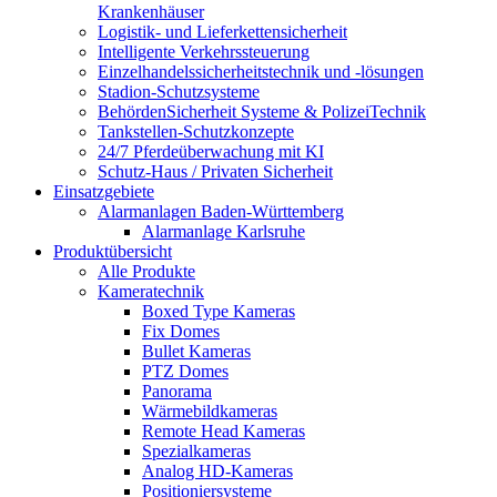
Krankenhäuser
Logistik- und Lieferkettensicherheit
Intelligente Verkehrssteuerung
Einzelhandelssicherheitstechnik und -lösungen
Stadion-Schutzsysteme
BehördenSicherheit Systeme & PolizeiTechnik
Tankstellen-Schutzkonzepte​
24/7 Pferdeüberwachung mit KI
Schutz-Haus / Privaten Sicherheit
Einsatzgebiete
Alarmanlagen Baden-Württemberg
Alarmanlage Karlsruhe
Produktübersicht
Alle Produkte
Kameratechnik
Boxed Type Kameras
Fix Domes
Bullet Kameras
PTZ Domes
Panorama
Wärmebildkameras
Remote Head Kameras
Spezialkameras
Analog HD-Kameras
Positioniersysteme