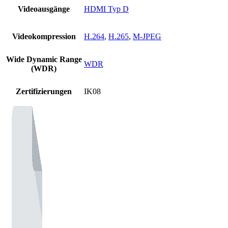
Videoausgänge
HDMI Typ D
Videokompression
H.264
,
H.265
,
M-JPEG
Wide Dynamic Range
WDR
(WDR)
Zertifizierungen
IK08