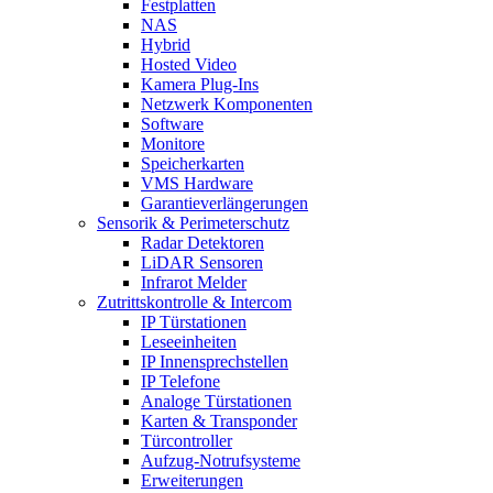
Festplatten
NAS
Hybrid
Hosted Video
Kamera Plug-Ins
Netzwerk Komponenten
Software
Monitore
Speicherkarten
VMS Hardware
Garantieverlängerungen
Sensorik & Perimeterschutz
Radar Detektoren
LiDAR Sensoren
Infrarot Melder
Zutrittskontrolle & Intercom
IP Türstationen
Leseeinheiten
IP Innensprechstellen
IP Telefone
Analoge Türstationen
Karten & Transponder
Türcontroller
Aufzug-Notrufsysteme
Erweiterungen