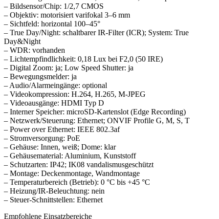
– Bildsensor/Chip: 1/2,7 CMOS
– Objektiv: motorisiert varifokal 3–6 mm
– Sichtfeld: horizontal 100–45°
– True Day/Night: schaltbarer IR-Filter (ICR); System: True
Day&Night
– WDR: vorhanden
– Lichtempfindlichkeit: 0,18 Lux bei F2,0 (50 IRE)
– Digital Zoom: ja; Low Speed Shutter: ja
– Bewegungsmelder: ja
– Audio/Alarmeingänge: optional
– Videokompression: H.264, H.265, M-JPEG
– Videoausgänge: HDMI Typ D
– Interner Speicher: microSD-Kartenslot (Edge Recording)
– Netzwerk/Steuerung: Ethernet; ONVIF Profile G, M, S, T
– Power over Ethernet: IEEE 802.3af
– Stromversorgung: PoE
– Gehäuse: Innen, weiß; Dome: klar
– Gehäusematerial: Aluminium, Kunststoff
– Schutzarten: IP42; IK08 vandalismusgeschützt
– Montage: Deckenmontage, Wandmontage
– Temperaturbereich (Betrieb): 0 °C bis +45 °C
– Heizung/IR-Beleuchtung: nein
– Steuer-Schnittstellen: Ethernet
Empfohlene Einsatzbereiche