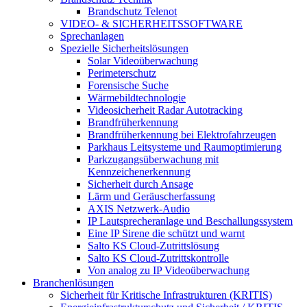
Brandschutz Telenot
VIDEO- & SICHERHEITSSOFTWARE
Sprechanlagen
Spezielle Sicherheitslösungen
Solar Videoüberwachung
Perimeterschutz
Forensische Suche
Wärmebildtechnologie
Videosicherheit Radar Autotracking​
Brandfrüherkennung
Brandfrüherkennung bei Elektrofahrzeugen
Parkhaus Leitsysteme und Raumoptimierung
Parkzugangsüberwachung mit
Kennzeichenerkennung
Sicherheit durch Ansage
Lärm und Geräuscherfassung
AXIS Netzwerk-Audio
IP Lautsprecheranlage und Beschallungssystem
Eine IP Sirene die schützt und warnt
Salto KS Cloud-Zutrittslösung
Salto KS Cloud-Zutrittskontrolle
Von analog zu IP Videoüberwachung
Branchenlösungen
Sicherheit für Kritische Infrastrukturen (KRITIS)