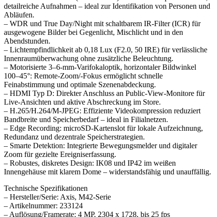
detailreiche Aufnahmen – ideal zur Identifikation von Personen und
Abläufen.
– WDR und True Day/Night mit schaltbarem IR-Filter (ICR) für
ausgewogene Bilder bei Gegenlicht, Mischlicht und in den
Abendstunden.
– Lichtempfindlichkeit ab 0,18 Lux (F2.0, 50 IRE) für verlässliche
Innenraumüberwachung ohne zusätzliche Beleuchtung.
– Motorisierte 3–6-mm-Varifokaloptik, horizontaler Bildwinkel
100–45°: Remote-Zoom/-Fokus ermöglicht schnelle
Feinabstimmung und optimale Szenenabdeckung.
– HDMI Typ D: Direkter Anschluss an Public-View-Monitore für
Live-Ansichten und aktive Abschreckung im Store.
– H.265/H.264/M-JPEG: Effiziente Videokompression reduziert
Bandbreite und Speicherbedarf – ideal in Filialnetzen.
– Edge Recording: microSD-Kartenslot für lokale Aufzeichnung,
Redundanz und dezentrale Speicherstrategien.
– Smarte Detektion: Integrierte Bewegungsmelder und digitaler
Zoom für gezielte Ereigniserfassung.
– Robustes, diskretes Design: IK08 und IP42 im weißen
Innengehäuse mit klarem Dome – widerstandsfähig und unauffällig.
Technische Spezifikationen
– Hersteller/Serie: Axis, M42-Serie
– Artikelnummer: 233124
– Auflösung/Framerate: 4 MP, 2304 x 1728, bis 25 fps