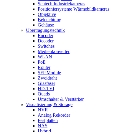
Sentech Industriekameras
Positioniersysteme Wärmebildkameras
Objektive
Beleuchtung
Gehäuse
Übertragungstechnik
Encoder
Decoder
Switches
Medienkonverter
WLAN
PoE
Router
SFP Module
Zweidraht
Glasfaser
HD-TVI
Quads
Umschalter & Verstärker
Visualisierung & Storage
NVR
Analog Rekorder
Festplatten
NAS
Hybrid