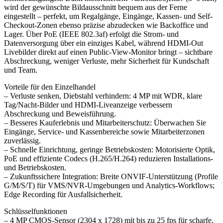
wird der gewünschte Bildausschnitt bequem aus der Ferne
eingestellt – perfekt, um Regalgänge, Eingänge, Kassen- und Self-
Checkout-Zonen ebenso präzise abzudecken wie Backoffice und
Lager. Über PoE (IEEE 802.3af) erfolgt die Strom- und
Datenversorgung über ein einziges Kabel, während HDMI-Out
Livebilder direkt auf einen Public-View-Monitor bringt – sichtbare
Abschreckung, weniger Verluste, mehr Sicherheit für Kundschaft
und Team.
Vorteile für den Einzelhandel
– Verluste senken, Diebstahl verhindern: 4 MP mit WDR, klare
Tag/Nacht-Bilder und HDMI-Liveanzeige verbessern
Abschreckung und Beweisführung.
– Besseres Kauferlebnis und Mitarbeiterschutz: Überwachen Sie
Eingänge, Service- und Kassenbereiche sowie Mitarbeiterzonen
zuverlässig.
– Schnelle Einrichtung, geringe Betriebskosten: Motorisierte Optik,
PoE und effiziente Codecs (H.265/H.264) reduzieren Installations-
und Betriebskosten.
– Zukunftssichere Integration: Breite ONVIF-Unterstützung (Profile
G/M/S/T) für VMS/NVR-Umgebungen und Analytics-Workflows;
Edge Recording für Ausfallsicherheit.
Schlüsselfunktionen
– 4 MP CMOS-Sensor (2304 x 1728) mit bis zu 25 fps für scharfe,