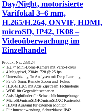
Day/Night, motorisierte
Varifokal 3–6 mm,
H.265/H.264, ONVIF, HDMI,
microSD, IP42, IK08 –
Videoüberwachung im
Einzelhandel
Produkt-Nr.: 233124
✓
1/2,7" Mini-Dome-Kamera mit Vario-Fokus
✓
4 Megapixel, 2304x1728 @ 25 fps
✓
Unterstützung für Analysen mit Deep Learning
✓
F2.0/3-6mm, Remote-Zoom und -Fokus
✓
H.264/H.265 mit Axis Zipstream Technologie
✓
WDR für Gegenlichtszenarien
✓
Axis Lightfinder für Schwachlichtumgebungen
✓
MicroSD/microSDHC/microSDXC Kartenslot
✓
HDMI Ausgang für externen Monitor
✓
Für Innenanwendung, Schutzklasse IP42