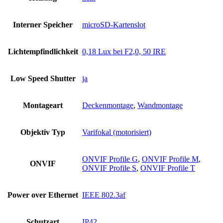
Interner Speicher
microSD-Kartenslot
Lichtempfindlichkeit
0,18 Lux bei F2,0, 50 IRE
Low Speed Shutter
ja
Montageart
Deckenmontage
,
Wandmontage
Objektiv Typ
Varifokal (motorisiert)
ONVIF Profile G
,
ONVIF Profile M
,
ONVIF
ONVIF Profile S
,
ONVIF Profile T
Power over Ethernet
IEEE 802.3af
Schutzart
IP42