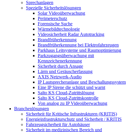
Sprechanlagen
Spezielle Sicherheitslösungen
Solar Videoüberwachung
Perimeterschutz
Forensische Suche
Wärmebildtechnologie
Videosicherheit Radar Autotracking​
Brandfrüherkennung
Brandfrüherkennung bei Elektrofahrzeugen
Parkhaus Leitsysteme und Raumoptimierung
Parkzugangsüberwachung mit
Kennzeichenerkennung
Sicherheit durch Ansage
Lärm und Geräuscherfassung
AXIS Netzwerk-Audio
IP Lautsprecheranlage und Beschallungssystem
Eine IP Sirene die schützt und warnt
Salto KS Cloud-Zutrittslösung
Salto KS Cloud-Zutrittskontrolle
Von analog zu IP Videoüberwachung
Branchenlösungen
Sicherheit für Kritische Infrastrukturen (KRITIS)
Energieinfrastrukturschutz und Sicherheit / KRITIS
Fahrzeugsicherheit für Autohäuser
Sicherheit im medizinischen Bereich und