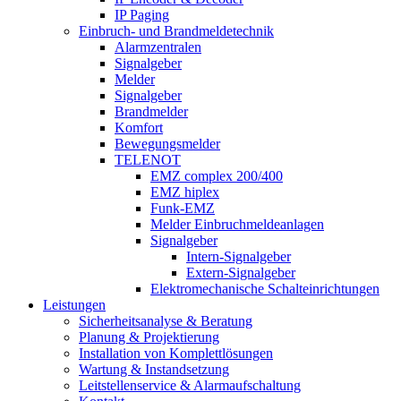
IP Paging
Einbruch- und Brandmeldetechnik
Alarmzentralen
Signalgeber
Melder
Signalgeber
Brandmelder
Komfort
Bewegungsmelder
TELENOT
EMZ complex 200/400
EMZ hiplex
Funk-EMZ
Melder Einbruchmeldeanlagen
Signalgeber
Intern-Signalgeber
Extern-Signalgeber
Elektromechanische Schalteinrichtungen
Leistungen
Sicherheitsanalyse & Beratung
Planung & Projektierung​
Installation von Komplettlösungen
Wartung & Instandsetzung
Leitstellenservice & Alarmaufschaltung