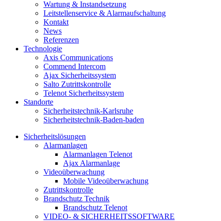
Wartung & Instandsetzung
Leitstellenservice & Alarmaufschaltung
Kontakt
News
Referenzen
Technologie
Axis Communications
Commend Intercom
Ajax Sicherheitssystem​
Salto Zutrittskontrolle
Telenot Sicherheitssystem
Standorte
Sicherheitstechnik-Karlsruhe
Sicherheitstechnik-Baden-baden
Sicherheitslösungen
Alarmanlagen
Alarmanlagen Telenot
Ajax Alarmanlage
Videoüberwachung
Mobile Videoüberwachung
Zutrittskontrolle
Brandschutz Technik
Brandschutz Telenot
VIDEO- & SICHERHEITSSOFTWARE