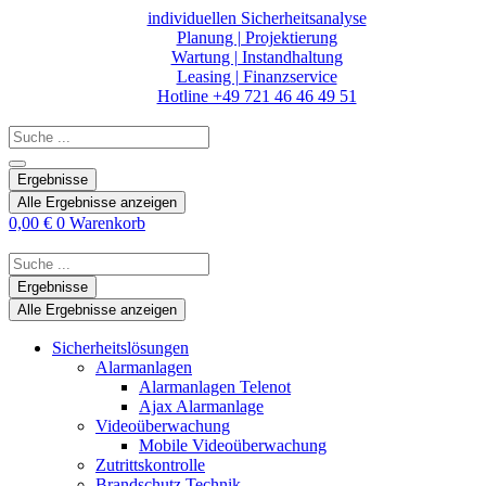
Zum
individuellen Sicherheitsanalyse
Inhalt
Planung | Projektierung
springen
Wartung | Instandhaltung
Leasing | Finanzservice
Hotline +49 721 46 46 49 51
Search
...
Ergebnisse
Alle Ergebnisse anzeigen
0,00
€
0
Warenkorb
Search
...
Ergebnisse
Alle Ergebnisse anzeigen
Sicherheitslösungen
Alarmanlagen
Alarmanlagen Telenot
Ajax Alarmanlage
Videoüberwachung
Mobile Videoüberwachung
Zutrittskontrolle
Brandschutz Technik