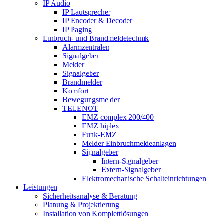
IP Audio
IP Lautsprecher
IP Encoder & Decoder
IP Paging
Einbruch- und Brandmeldetechnik
Alarmzentralen
Signalgeber
Melder
Signalgeber
Brandmelder
Komfort
Bewegungsmelder
TELENOT
EMZ complex 200/400
EMZ hiplex
Funk-EMZ
Melder Einbruchmeldeanlagen
Signalgeber
Intern-Signalgeber
Extern-Signalgeber
Elektromechanische Schalteinrichtungen
Leistungen
Sicherheitsanalyse & Beratung
Planung & Projektierung​
Installation von Komplettlösungen