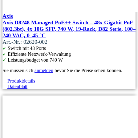
Axis
Axis D8248 Managed PoE++ Switch – 48x Gigabit PoE
(802.3bt), 4x 10G SFP, 740 W, 19-Rack, D82 Serie, 100–
240 VAC, 0–45 °C
Art.-Nr.: 02620-002
✓
Switch mit 48 Ports
✓
Effiziente Netzwerk-Verwaltung
✓
Leistungsbudget von 740 W
Sie müssen sich
anmelden
bevor Sie die Preise sehen können.
Produktdetails
Datenblatt