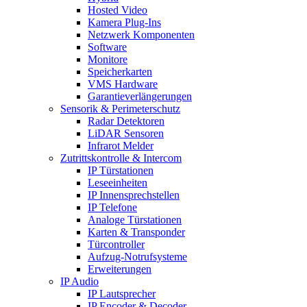
Hosted Video
Kamera Plug-Ins
Netzwerk Komponenten
Software
Monitore
Speicherkarten
VMS Hardware
Garantieverlängerungen
Sensorik & Perimeterschutz
Radar Detektoren
LiDAR Sensoren
Infrarot Melder
Zutrittskontrolle & Intercom
IP Türstationen
Leseeinheiten
IP Innensprechstellen
IP Telefone
Analoge Türstationen
Karten & Transponder
Türcontroller
Aufzug-Notrufsysteme
Erweiterungen
IP Audio
IP Lautsprecher
IP Encoder & Decoder