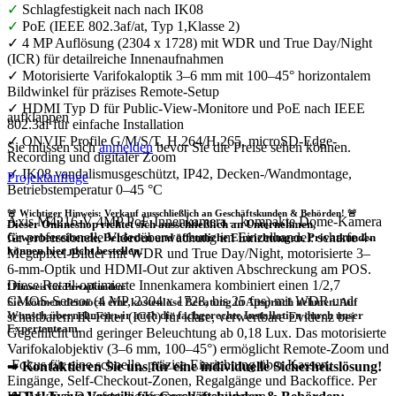
✓
Schlagfestigkeit nach nach IK08
✓
PoE (IEEE 802.3af/at, Typ 1,Klasse 2)
✓ 4 MP Auflösung (2304 x 1728) mit WDR und True Day/Night
(ICR) für detailreiche Innenaufnahmen
✓ Motorisierte Varifokaloptik 3–6 mm mit 100–45° horizontalem
Bildwinkel für präzises Remote-Setup
✓ HDMI Typ D für Public-View-Monitore und PoE nach IEEE
aufklappen
802.3af für einfache Installation
✓ ONVIF Profile G/M/S/T, H.264/H.265, microSD-Edge-
Sie müssen sich
anmelden
bevor Sie die Preise sehen können.
Recording und digitaler Zoom
✓ IK08 vandalismusgeschützt, IP42, Decken-/Wandmontage,
Projektanfrage
Betriebstemperatur 0–45 °C
🚨 Wichtiger Hinweis: Verkauf ausschließlich an Geschäftskunden & Behörden! 🚨
Axis M4216‑V 4MP PoE Innenkamera – kompakte Dome-Kamera
Dieser Onlineshop richtet sich
ausschließlich
an Unternehmen,
für professionelle Videoüberwachung im Einzelhandel: scharfe 4-
Gewerbetreibende, Behörden und öffentliche Einrichtungen.
Privatkunden
können hier nicht bestellen.
Megapixel-Bilder mit WDR und True Day/Night, motorisierte 3–
6‑mm-Optik und HDMI-Out zur aktiven Abschreckung am POS.
Diese Retail‑optimierte Innenkamera kombiniert einen 1/2,7
❗
Hinweis für Privatkunden:
CMOS‑Sensor (4 MP, 2304 x 1728, bis 25 fps) mit WDR und
Sie können dennoch eine
kostenlose Beratung
in Anspruch nehmen. Auf
Wunsch übernehmen wir auch die
fachgerechte Installation
durch unser
schaltbarem IR‑Filter (ICR) für klare, verwertbare Evidenz bei
Expertenteam.
Gegenlicht und geringer Beleuchtung ab 0,18 Lux. Das motorisierte
Varifokalobjektiv (3–6 mm, 100–45°) ermöglicht Remote‑Zoom und
-Fokus für eine schnelle, präzise Einrichtung über Kassen,
➡
Kontaktieren Sie uns für eine individuelle Sicherheitslösung!
Eingänge, Self‑Checkout‑Zonen, Regalgänge und Backoffice. Per