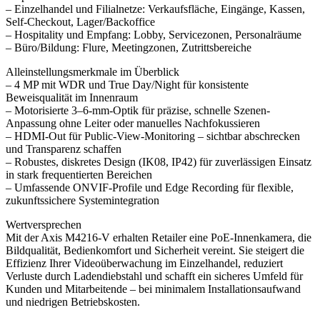
– Einzelhandel und Filialnetze: Verkaufsfläche, Eingänge, Kassen,
Self-Checkout, Lager/Backoffice
– Hospitality und Empfang: Lobby, Servicezonen, Personalräume
– Büro/Bildung: Flure, Meetingzonen, Zutrittsbereiche
Alleinstellungsmerkmale im Überblick
– 4 MP mit WDR und True Day/Night für konsistente
Beweisqualität im Innenraum
– Motorisierte 3–6-mm-Optik für präzise, schnelle Szenen-
Anpassung ohne Leiter oder manuelles Nachfokussieren
– HDMI-Out für Public-View-Monitoring – sichtbar abschrecken
und Transparenz schaffen
– Robustes, diskretes Design (IK08, IP42) für zuverlässigen Einsatz
in stark frequentierten Bereichen
– Umfassende ONVIF-Profile und Edge Recording für flexible,
zukunftssichere Systemintegration
Wertversprechen
Mit der Axis M4216‑V erhalten Retailer eine PoE-Innenkamera, die
Bildqualität, Bedienkomfort und Sicherheit vereint. Sie steigert die
Effizienz Ihrer Videoüberwachung im Einzelhandel, reduziert
Verluste durch Ladendiebstahl und schafft ein sicheres Umfeld für
Kunden und Mitarbeitende – bei minimalem Installationsaufwand
und niedrigen Betriebskosten.