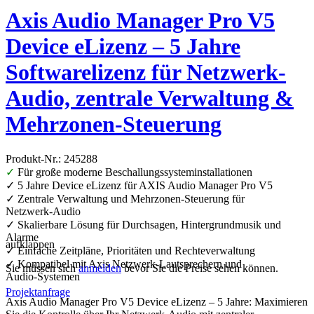
Axis Audio Manager Pro V5
Device eLizenz – 5 Jahre
Softwarelizenz für Netzwerk-
Audio, zentrale Verwaltung &
Mehrzonen-Steuerung
Produkt-Nr.: 245288
✓
Für große moderne Beschallungssysteminstallationen
✓ 5 Jahre Device eLizenz für AXIS Audio Manager Pro V5
✓ Zentrale Verwaltung und Mehrzonen-Steuerung für
Netzwerk‑Audio
✓ Skalierbare Lösung für Durchsagen, Hintergrundmusik und
Alarme
aufklappen
✓ Einfache Zeitpläne, Prioritäten und Rechteverwaltung
✓ Kompatibel mit Axis Netzwerk‑Lautsprechern und
Sie müssen sich
anmelden
bevor Sie die Preise sehen können.
Audio‑Systemen
Projektanfrage
Axis Audio Manager Pro V5 Device eLizenz – 5 Jahre: Maximieren