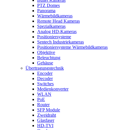
Bullet Kameras
PTZ Domes
Panorama
Wärmebildkameras
Remote Head Kameras
Spezialkameras
Analog HD-Kameras
Positioniersysteme
Sentech Industriekameras
Positioniersysteme Wärmebildkameras
Objektive
Beleuchtung
Gehäuse
Übertragungstechnik
Encoder
Decoder
Switches
Medienkonverter
WLAN
PoE
Router
SFP Module
Zweidraht
Glasfaser
HD-TVI