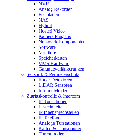
NVR
Analog Rekorder
Festplatten
NAS
Hybrid
Hosted Video
Kamera Plug-Ins
Netzwerk Komponenten
Software
Monitore
Speicherkarten
VMS Hardware
Garantieverlängerungen
Sensorik & Perimeterschutz
Radar Detektoren
LiDAR Sensoren
Infrarot Melder
Zutrittskontrolle & Intercom
IP Türstationen
Leseeinheiten
IP Innensprechstellen
IP Telefone
Analoge Türstationen
Karten & Transponder
Türcontroller