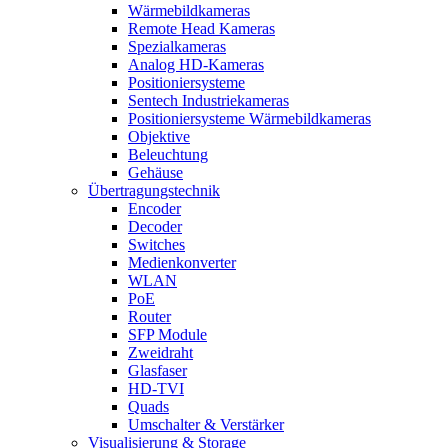
Wärmebildkameras
Remote Head Kameras
Spezialkameras
Analog HD-Kameras
Positioniersysteme
Sentech Industriekameras
Positioniersysteme Wärmebildkameras
Objektive
Beleuchtung
Gehäuse
Übertragungstechnik
Encoder
Decoder
Switches
Medienkonverter
WLAN
PoE
Router
SFP Module
Zweidraht
Glasfaser
HD-TVI
Quads
Umschalter & Verstärker
Visualisierung & Storage