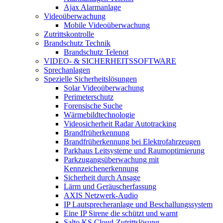
Ajax Alarmanlage
Videoüberwachung
Mobile Videoüberwachung
Zutrittskontrolle
Brandschutz Technik
Brandschutz Telenot
VIDEO- & SICHERHEITSSOFTWARE
Sprechanlagen
Spezielle Sicherheitslösungen
Solar Videoüberwachung
Perimeterschutz
Forensische Suche
Wärmebildtechnologie
Videosicherheit Radar Autotracking​
Brandfrüherkennung
Brandfrüherkennung bei Elektrofahrzeugen
Parkhaus Leitsysteme und Raumoptimierung
Parkzugangsüberwachung mit
Kennzeichenerkennung
Sicherheit durch Ansage
Lärm und Geräuscherfassung
AXIS Netzwerk-Audio
IP Lautsprecheranlage und Beschallungssystem
Eine IP Sirene die schützt und warnt
Salto KS Cloud-Zutrittslösung