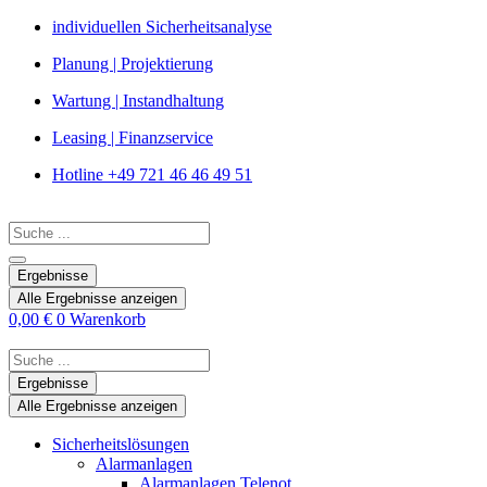
Zum
individuellen Sicherheitsanalyse
Inhalt
Planung | Projektierung
springen
Wartung | Instandhaltung
Leasing | Finanzservice
Hotline +49 721 46 46 49 51
Search
...
Ergebnisse
Alle Ergebnisse anzeigen
0,00
€
0
Warenkorb
Search
...
Ergebnisse
Alle Ergebnisse anzeigen
Sicherheitslösungen
Alarmanlagen
Alarmanlagen Telenot