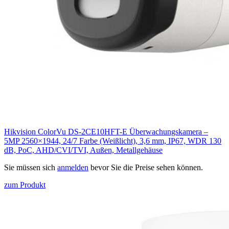
Hikvision ColorVu DS-2CE10HFT-E Überwachungskamera –
5MP 2560×1944, 24/7 Farbe (Weißlicht), 3,6 mm, IP67, WDR 130
dB, PoC, AHD/CVI/TVI, Außen, Metallgehäuse
Sie müssen sich
anmelden
bevor Sie die Preise sehen können.
zum Produkt