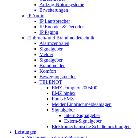
Aufzug-Notrufsysteme
Erweiterungen
IP Audio
IP Lautsprecher
IP Encoder & Decoder
IP Paging
Einbruch- und Brandmeldetechnik
Alarmzentralen
Signalgeber
Melder
Signalgeber
Brandmelder
Komfort
Bewegungsmelder
TELENOT
EMZ complex 200/400
EMZ hiplex
Funk-EMZ
Melder Einbruchmeldeanlagen
Signalgeber
Intern-Signalgeber
Extern-Signalgeber
Elektromechanische Schalteinrichtungen
Leistungen
Sicherheitsanalyse & Beratung