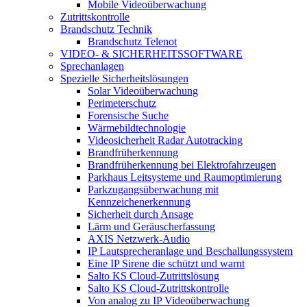
Mobile Videoüberwachung
Zutrittskontrolle
Brandschutz Technik
Brandschutz Telenot
VIDEO- & SICHERHEITSSOFTWARE
Sprechanlagen
Spezielle Sicherheitslösungen
Solar Videoüberwachung
Perimeterschutz
Forensische Suche
Wärmebildtechnologie
Videosicherheit Radar Autotracking​
Brandfrüherkennung
Brandfrüherkennung bei Elektrofahrzeugen
Parkhaus Leitsysteme und Raumoptimierung
Parkzugangsüberwachung mit
Kennzeichenerkennung
Sicherheit durch Ansage
Lärm und Geräuscherfassung
AXIS Netzwerk-Audio
IP Lautsprecheranlage und Beschallungssystem
Eine IP Sirene die schützt und warnt
Salto KS Cloud-Zutrittslösung
Salto KS Cloud-Zutrittskontrolle
Von analog zu IP Videoüberwachung