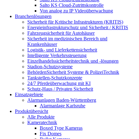
Salto KS Cloud-Zutrittskontrolle
Von analog zu IP Videoüberwachung
Branchenlösungen
Sicherheit für Kritische Infrastrukturen (KRITIS)
Energieinfrastrukturschutz und Sicherheit / KRITIS
Fahrzeugsicherheit für Autohäuser
Sicherheit im medizinischen Bereich und
Krankenhäuser
Logistik- und Lieferkettensicherheit
Intelligente Verkehrssteuerung
Einzelhandelssicherheitstechnik und -lösungen
Stadion-Schutzsysteme
BehördenSicherheit Systeme & PolizeiTechnik
Tankstellen-Schutzkonzepte​
24/7 Pferdeüberwachung mit KI
Schutz-Haus / Privaten Sicherheit
Einsatzgebiete
Alarmanlagen Baden-Württemberg
Alarmanlage Karlsruhe
Produktübersicht
Alle Produkte
Kameratechnik
Boxed Type Kameras
Fix Domes