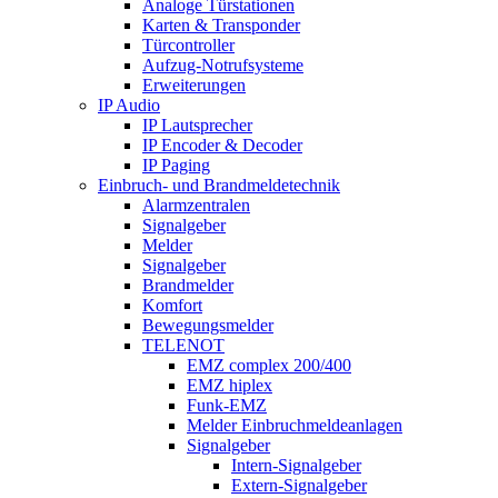
Analoge Türstationen
Karten & Transponder
Türcontroller
Aufzug-Notrufsysteme
Erweiterungen
IP Audio
IP Lautsprecher
IP Encoder & Decoder
IP Paging
Einbruch- und Brandmeldetechnik
Alarmzentralen
Signalgeber
Melder
Signalgeber
Brandmelder
Komfort
Bewegungsmelder
TELENOT
EMZ complex 200/400
EMZ hiplex
Funk-EMZ
Melder Einbruchmeldeanlagen
Signalgeber
Intern-Signalgeber
Extern-Signalgeber