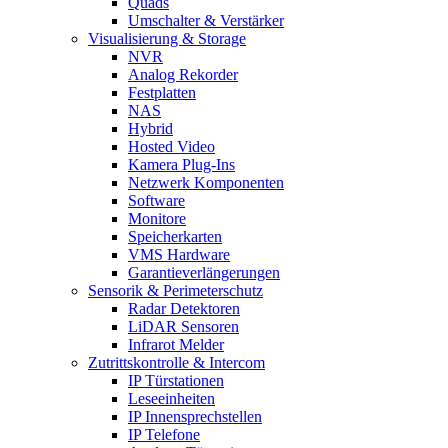
Quads
Umschalter & Verstärker
Visualisierung & Storage
NVR
Analog Rekorder
Festplatten
NAS
Hybrid
Hosted Video
Kamera Plug-Ins
Netzwerk Komponenten
Software
Monitore
Speicherkarten
VMS Hardware
Garantieverlängerungen
Sensorik & Perimeterschutz
Radar Detektoren
LiDAR Sensoren
Infrarot Melder
Zutrittskontrolle & Intercom
IP Türstationen
Leseeinheiten
IP Innensprechstellen
IP Telefone