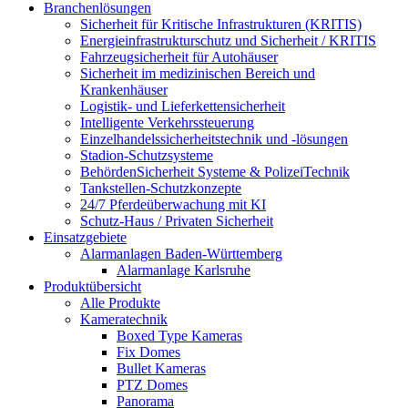
Branchenlösungen
Sicherheit für Kritische Infrastrukturen (KRITIS)
Energieinfrastrukturschutz und Sicherheit / KRITIS
Fahrzeugsicherheit für Autohäuser
Sicherheit im medizinischen Bereich und
Krankenhäuser
Logistik- und Lieferkettensicherheit
Intelligente Verkehrssteuerung
Einzelhandelssicherheitstechnik und -lösungen
Stadion-Schutzsysteme
BehördenSicherheit Systeme & PolizeiTechnik
Tankstellen-Schutzkonzepte​
24/7 Pferdeüberwachung mit KI
Schutz-Haus / Privaten Sicherheit
Einsatzgebiete
Alarmanlagen Baden-Württemberg
Alarmanlage Karlsruhe
Produktübersicht
Alle Produkte
Kameratechnik
Boxed Type Kameras
Fix Domes
Bullet Kameras
PTZ Domes
Panorama