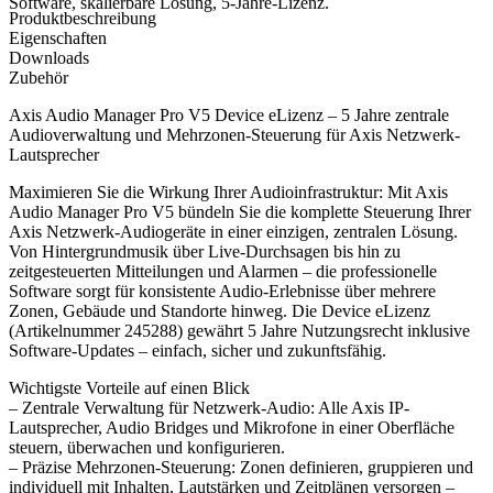
Software, skalierbare Lösung, 5‑Jahre‑Lizenz.
Produktbeschreibung
Eigenschaften
Downloads
Zubehör
Axis Audio Manager Pro V5 Device eLizenz – 5 Jahre zentrale
Audioverwaltung und Mehrzonen-Steuerung für Axis Netzwerk-
Lautsprecher
Maximieren Sie die Wirkung Ihrer Audioinfrastruktur: Mit Axis
Audio Manager Pro V5 bündeln Sie die komplette Steuerung Ihrer
Axis Netzwerk-Audiogeräte in einer einzigen, zentralen Lösung.
Von Hintergrundmusik über Live-Durchsagen bis hin zu
zeitgesteuerten Mitteilungen und Alarmen – die professionelle
Software sorgt für konsistente Audio-Erlebnisse über mehrere
Zonen, Gebäude und Standorte hinweg. Die Device eLizenz
(Artikelnummer 245288) gewährt 5 Jahre Nutzungsrecht inklusive
Software-Updates – einfach, sicher und zukunftsfähig.
Wichtigste Vorteile auf einen Blick
– Zentrale Verwaltung für Netzwerk-Audio: Alle Axis IP-
Lautsprecher, Audio Bridges und Mikrofone in einer Oberfläche
steuern, überwachen und konfigurieren.
– Präzise Mehrzonen-Steuerung: Zonen definieren, gruppieren und
individuell mit Inhalten, Lautstärken und Zeitplänen versorgen –