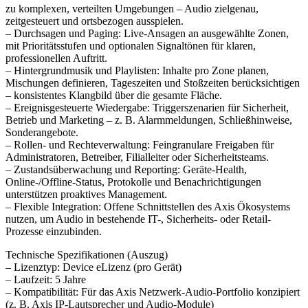
zu komplexen, verteilten Umgebungen – Audio zielgenau,
zeitgesteuert und ortsbezogen ausspielen.
– Durchsagen und Paging: Live-Ansagen an ausgewählte Zonen,
mit Prioritätsstufen und optionalen Signaltönen für klaren,
professionellen Auftritt.
– Hintergrundmusik und Playlisten: Inhalte pro Zone planen,
Mischungen definieren, Tageszeiten und Stoßzeiten berücksichtigen
– konsistentes Klangbild über die gesamte Fläche.
– Ereignisgesteuerte Wiedergabe: Triggerszenarien für Sicherheit,
Betrieb und Marketing – z. B. Alarmmeldungen, Schließhinweise,
Sonderangebote.
– Rollen- und Rechteverwaltung: Feingranulare Freigaben für
Administratoren, Betreiber, Filialleiter oder Sicherheitsteams.
– Zustandsüberwachung und Reporting: Geräte-Health,
Online-/Offline-Status, Protokolle und Benachrichtigungen
unterstützen proaktives Management.
– Flexible Integration: Offene Schnittstellen des Axis Ökosystems
nutzen, um Audio in bestehende IT-, Sicherheits- oder Retail-
Prozesse einzubinden.
Technische Spezifikationen (Auszug)
– Lizenztyp: Device eLizenz (pro Gerät)
– Laufzeit: 5 Jahre
– Kompatibilität: Für das Axis Netzwerk-Audio-Portfolio konzipiert
(z. B. Axis IP-Lautsprecher und Audio-Module)