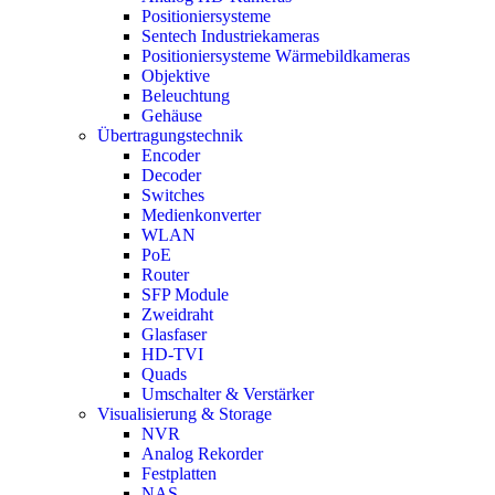
Positioniersysteme
Sentech Industriekameras
Positioniersysteme Wärmebildkameras
Objektive
Beleuchtung
Gehäuse
Übertragungstechnik
Encoder
Decoder
Switches
Medienkonverter
WLAN
PoE
Router
SFP Module
Zweidraht
Glasfaser
HD-TVI
Quads
Umschalter & Verstärker
Visualisierung & Storage
NVR
Analog Rekorder
Festplatten
NAS