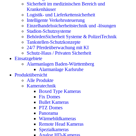
Sicherheit im medizinischen Bereich und
Krankenhäuser
Logistik- und Lieferkettensicherheit
Intelligente Verkehrssteuerung
Einzelhandelssicherheitstechnik und -lösungen
Stadion-Schutzsysteme
BehördenSicherheit Systeme & PolizeiTechnik
Tankstellen-Schutzkonzepte​
24/7 Pferdeüberwachung mit KI
Schutz-Haus / Privaten Sicherheit
Einsatzgebiete
Alarmanlagen Baden-Württemberg
Alarmanlage Karlsruhe
Produktübersicht
Alle Produkte
Kameratechnik
Boxed Type Kameras
Fix Domes
Bullet Kameras
PTZ Domes
Panorama
Wärmebildkameras
Remote Head Kameras
Spezialkameras
Analog HD-Kameras