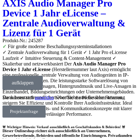
AXIS Audio Manager Pro
Device 1 Jahr eLicense –
Zentrale Audioverwaltung &
Lizenz für 1 Gerät
Produkt-Nr.: 245287
✓
Für große moderne Beschallungssysteminstallationen
✓ Zentrale Audioverwaltung für 1 Gerät ✓ 1 Jahr Pro eLicense
Laufzeit ✓ Intuitive Steuerung & Content-Management ✓
Skalierbar und netzwerkbasiert Der
Axis Audio Manager Pro
Device 1 Jahr eLicense
(Herstellernummer laut Axis) ermöglicht
eine professionelle, zentrale Verwaltung von Audiogeräten in IP-
basierten Umgebungen. Die leistungsstarke Softwarelösung von
aufklappen
Axis optimiert Durchsagen, Hintergrundmusik und Live-Ansagen in
Einzelhandel, Bildungseinrichtungen oder Unternehmensgebäuden.
Dank benutzerfreundlicher Oberfläche und flexibler Steuerung
Sie müssen sich
anmelden
bevor Sie die Preise sehen können.
steigern Sie Effizienz und Kontrolle Ihrer Audioinfrastruktur. Ideal
für moderne Sicherheits- und Kommunikationskonzepte mit klarer
Projektanfrage
Skalierbarkeit und zuverlässiger Performance.
🚨 Wichtiger Hinweis: Verkauf ausschließlich an Geschäftskunden & Behörden! 🚨
Dieser Onlineshop richtet sich
ausschließlich
an Unternehmen,
Gewerbetreibende, Behörden und öffentliche Einrichtungen.
Privatkunden