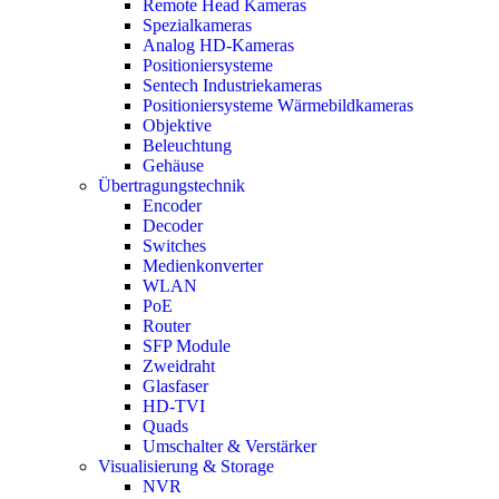
Remote Head Kameras
Spezialkameras
Analog HD-Kameras
Positioniersysteme
Sentech Industriekameras
Positioniersysteme Wärmebildkameras
Objektive
Beleuchtung
Gehäuse
Übertragungstechnik
Encoder
Decoder
Switches
Medienkonverter
WLAN
PoE
Router
SFP Module
Zweidraht
Glasfaser
HD-TVI
Quads
Umschalter & Verstärker
Visualisierung & Storage
NVR