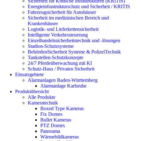
Sicherheit für Kritische Infrastrukturen (KRITIS)
Energieinfrastrukturschutz und Sicherheit / KRITIS
Fahrzeugsicherheit für Autohäuser
Sicherheit im medizinischen Bereich und
Krankenhäuser
Logistik- und Lieferkettensicherheit
Intelligente Verkehrssteuerung
Einzelhandelssicherheitstechnik und -lösungen
Stadion-Schutzsysteme
BehördenSicherheit Systeme & PolizeiTechnik
Tankstellen-Schutzkonzepte​
24/7 Pferdeüberwachung mit KI
Schutz-Haus / Privaten Sicherheit
Einsatzgebiete
Alarmanlagen Baden-Württemberg
Alarmanlage Karlsruhe
Produktübersicht
Alle Produkte
Kameratechnik
Boxed Type Kameras
Fix Domes
Bullet Kameras
PTZ Domes
Panorama
Wärmebildkameras