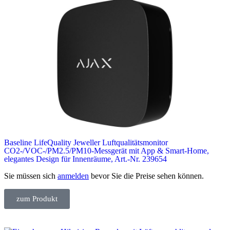
Baseline LifeQuality Jeweller Luftqualitätsmonitor
CO2-/VOC-/PM2.5/PM10-Messgerät mit App & Smart-Home,
elegantes Design für Innenräume, Art.-Nr. 239654
Sie müssen sich
anmelden
bevor Sie die Preise sehen können.
zum Produkt