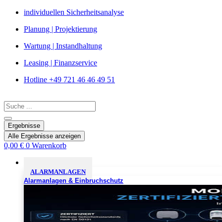
Zum
individuellen Sicherheitsanalyse
Inhalt
Planung | Projektierung
springen
Wartung | Instandhaltung
Leasing | Finanzservice
Hotline +49 721 46 46 49 51
Search
...
Ergebnisse
Alle Ergebnisse anzeigen
0,00
€
0
Warenkorb
Sicherheitslösungen
ALARMANLAGEN
Alarmanlagen & Einbruchschutz