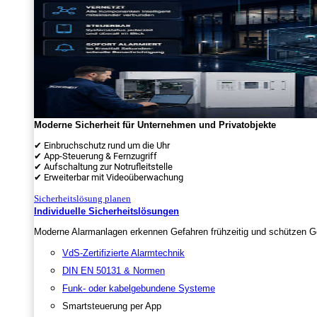
Moderne Sicherheit für Unternehmen und Privatobjekte
✔ Einbruchschutz rund um die Uhr
✔ App-Steuerung & Fernzugriff
✔ Aufschaltung zur Notrufleitstelle
✔ Erweiterbar mit Videoüberwachung
Sicherheitslösung planen
Individuelle Sicherheitslösungen
Moderne Alarmanlagen erkennen Gefahren frühzeitig und schützen Ge
VdS-Zertifizierte Alarmtechnik
DIN EN 50131 & Normen
Funk- oder kabelgebundene Systeme
Smartsteuerung per App