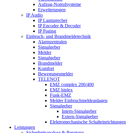
Aufzug-Notrufsysteme
Erweiterungen
IP Audio
IP Lautsprecher
IP Encoder & Decoder
IP Paging
Einbruch- und Brandmeldetechnik
Alarmzentralen
Signalgeber
Melder
Signalgeber
Brandmelder
Komfort
Bewegungsmelder
TELENOT
EMZ complex 200/400
EMZ hiplex
Funk-EMZ
Melder Einbruchmeldeanlagen
Signalgeber
Intern-Signalgeber
Extern-Signalgeber
Elektromechanische Schalteinrichtungen
Leistungen
Sicherheitsanalyse & Beratung