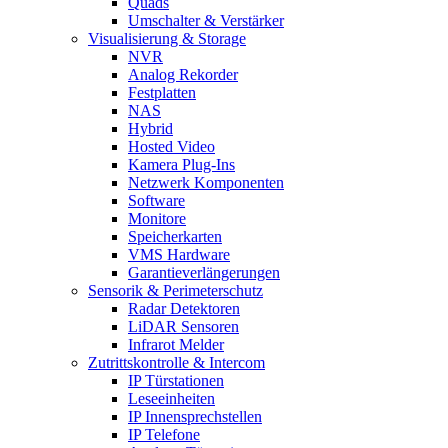
Quads
Umschalter & Verstärker
Visualisierung & Storage
NVR
Analog Rekorder
Festplatten
NAS
Hybrid
Hosted Video
Kamera Plug-Ins
Netzwerk Komponenten
Software
Monitore
Speicherkarten
VMS Hardware
Garantieverlängerungen
Sensorik & Perimeterschutz
Radar Detektoren
LiDAR Sensoren
Infrarot Melder
Zutrittskontrolle & Intercom
IP Türstationen
Leseeinheiten
IP Innensprechstellen
IP Telefone