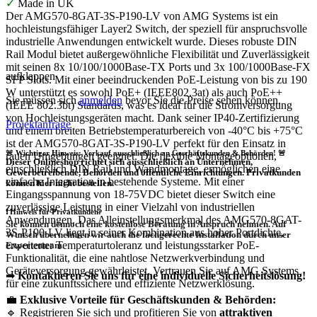
✓
Made in UK
Der AMG570-8GAT-3S-P190-LV von AMG Systems ist ein
hochleistungsfähiger Layer2 Switch, der speziell für anspruchsvolle
industrielle Anwendungen entwickelt wurde. Dieses robuste DIN
Rail Modul bietet außergewöhnliche Flexibilität und Zuverlässigkeit
mit seinen 8x 10/100/1000Base-TX Ports und 3x 100/1000Base-FX
aufklappen
SFP Slots. Mit einer beeindruckenden PoE-Leistung von bis zu 190
W unterstützt es sowohl PoE+ (IEEE802.3at) als auch PoE++
Sie müssen sich
anmelden
bevor Sie die Preise sehen können.
(IEEE 802.3bt) Standards, was es ideal für die Stromversorgung
von Hochleistungsgeräten macht. Dank seiner IP40-Zertifizierung
Projektanfrage
und einem breiten Betriebstemperaturbereich von -40°C bis +75°C
ist der AMG570-8GAT-3S-P190-LV perfekt für den Einsatz in
🚨 Wichtiger Hinweis: Verkauf ausschließlich an Geschäftskunden & Behörden! 🚨
rauen Umgebungen geeignet. Die flexible Montageoptionen,
Dieser Onlineshop richtet sich
ausschließlich
an Unternehmen,
einschließlich DIN Rail und Wandmontage, ermöglichen eine
Gewerbetreibende, Behörden und öffentliche Einrichtungen.
Privatkunden
einfache Integration in bestehende Systeme. Mit einer
können hier nicht bestellen.
Eingangsspannung von 18-75VDC bietet dieser Switch eine
zuverlässige Leistung in einer Vielzahl von industriellen
❗
Hinweis für Privatkunden:
Anwendungen. Das Alleinstellungsmerkmal des AMG570-8GAT-
Sie können dennoch eine
kostenlose Beratung
in Anspruch nehmen. Auf
3S-P190-LV liegt in seiner Kombination aus hoher Portdichte,
Wunsch übernehmen wir auch die
fachgerechte Installation
durch unser
erweiterter Temperaturtoleranz und leistungsstarker PoE-
Expertenteam.
Funktionalität, die eine nahtlose Netzwerkverbindung und
Geräteversorgung gewährleistet. Vertrauen Sie auf AMG Systems
➡
Kontaktieren Sie uns für eine individuelle Sicherheitslösung!
für eine zukunftssichere und effiziente Netzwerklösung.
💼
Exklusive Vorteile für Geschäftskunden & Behörden:
🔹 Registrieren Sie sich und profitieren Sie von
attraktiven