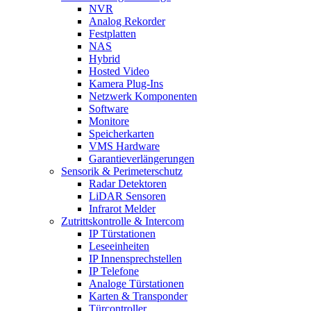
NVR
Analog Rekorder
Festplatten
NAS
Hybrid
Hosted Video
Kamera Plug-Ins
Netzwerk Komponenten
Software
Monitore
Speicherkarten
VMS Hardware
Garantieverlängerungen
Sensorik & Perimeterschutz
Radar Detektoren
LiDAR Sensoren
Infrarot Melder
Zutrittskontrolle & Intercom
IP Türstationen
Leseeinheiten
IP Innensprechstellen
IP Telefone
Analoge Türstationen
Karten & Transponder
Türcontroller