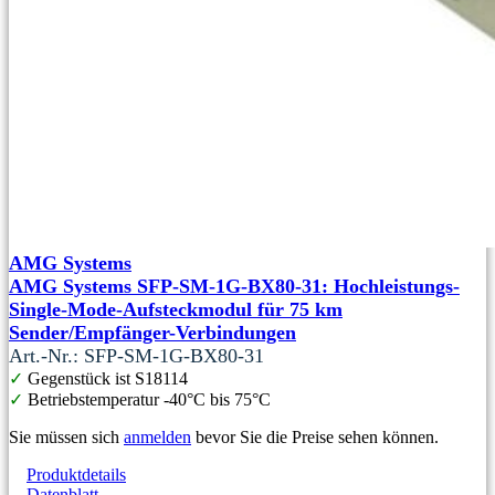
AMG Systems
AMG Systems SFP-SM-1G-BX80-31: Hochleistungs-
Single-Mode-Aufsteckmodul für 75 km
Sender/Empfänger-Verbindungen
Art.-Nr.: SFP-SM-1G-BX80-31
✓
Gegenstück ist S18114
✓
Betriebstemperatur -40°C bis 75°C
Sie müssen sich
anmelden
bevor Sie die Preise sehen können.
Produktdetails
Datenblatt