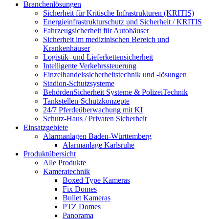
Branchenlösungen
Sicherheit für Kritische Infrastrukturen (KRITIS)
Energieinfrastrukturschutz und Sicherheit / KRITIS
Fahrzeugsicherheit für Autohäuser
Sicherheit im medizinischen Bereich und
Krankenhäuser
Logistik- und Lieferkettensicherheit
Intelligente Verkehrssteuerung
Einzelhandelssicherheitstechnik und -lösungen
Stadion-Schutzsysteme
BehördenSicherheit Systeme & PolizeiTechnik
Tankstellen-Schutzkonzepte​
24/7 Pferdeüberwachung mit KI
Schutz-Haus / Privaten Sicherheit
Einsatzgebiete
Alarmanlagen Baden-Württemberg
Alarmanlage Karlsruhe
Produktübersicht
Alle Produkte
Kameratechnik
Boxed Type Kameras
Fix Domes
Bullet Kameras
PTZ Domes
Panorama