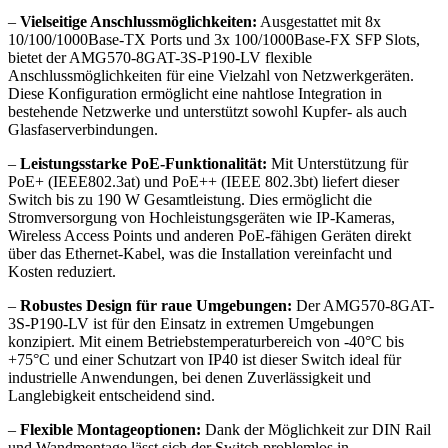
–
Vielseitige Anschlussmöglichkeiten:
Ausgestattet mit 8x
10/100/1000Base-TX Ports und 3x 100/1000Base-FX SFP Slots,
bietet der AMG570-8GAT-3S-P190-LV flexible
Anschlussmöglichkeiten für eine Vielzahl von Netzwerkgeräten.
Diese Konfiguration ermöglicht eine nahtlose Integration in
bestehende Netzwerke und unterstützt sowohl Kupfer- als auch
Glasfaserverbindungen.
–
Leistungsstarke PoE-Funktionalität:
Mit Unterstützung für
PoE+ (IEEE802.3at) und PoE++ (IEEE 802.3bt) liefert dieser
Switch bis zu 190 W Gesamtleistung. Dies ermöglicht die
Stromversorgung von Hochleistungsgeräten wie IP-Kameras,
Wireless Access Points und anderen PoE-fähigen Geräten direkt
über das Ethernet-Kabel, was die Installation vereinfacht und
Kosten reduziert.
–
Robustes Design für raue Umgebungen:
Der AMG570-8GAT-
3S-P190-LV ist für den Einsatz in extremen Umgebungen
konzipiert. Mit einem Betriebstemperaturbereich von -40°C bis
+75°C und einer Schutzart von IP40 ist dieser Switch ideal für
industrielle Anwendungen, bei denen Zuverlässigkeit und
Langlebigkeit entscheidend sind.
–
Flexible Montageoptionen:
Dank der Möglichkeit zur DIN Rail
und Wandmontage lässt sich der Switch problemlos in