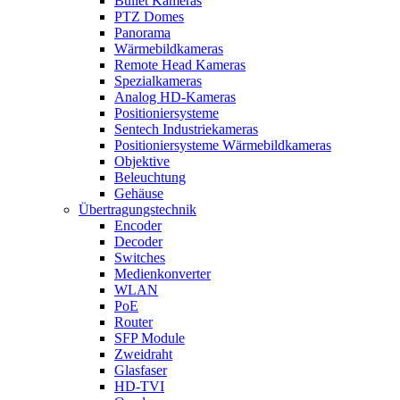
Bullet Kameras
PTZ Domes
Panorama
Wärmebildkameras
Remote Head Kameras
Spezialkameras
Analog HD-Kameras
Positioniersysteme
Sentech Industriekameras
Positioniersysteme Wärmebildkameras
Objektive
Beleuchtung
Gehäuse
Übertragungstechnik
Encoder
Decoder
Switches
Medienkonverter
WLAN
PoE
Router
SFP Module
Zweidraht
Glasfaser
HD-TVI