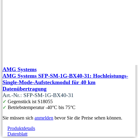
AMG Systems
AMG Systems SFP-SM-1G-BX40-31: Hochleistungs-
Single-Mode-Aufsteckmodul für 40 km
Datenübertragung
Art.-Nr.: SFP-SM-1G-BX40-31
✓
Gegenstück ist S18055
✓
Betriebstemperatur -40°C bis 75°C
Sie müssen sich
anmelden
bevor Sie die Preise sehen können.
Produktdetails
Datenblatt