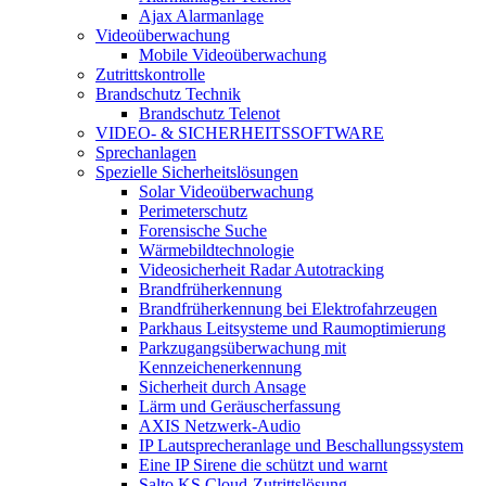
Ajax Alarmanlage
Videoüberwachung
Mobile Videoüberwachung
Zutrittskontrolle
Brandschutz Technik
Brandschutz Telenot
VIDEO- & SICHERHEITSSOFTWARE
Sprechanlagen
Spezielle Sicherheitslösungen
Solar Videoüberwachung
Perimeterschutz
Forensische Suche
Wärmebildtechnologie
Videosicherheit Radar Autotracking​
Brandfrüherkennung
Brandfrüherkennung bei Elektrofahrzeugen
Parkhaus Leitsysteme und Raumoptimierung
Parkzugangsüberwachung mit
Kennzeichenerkennung
Sicherheit durch Ansage
Lärm und Geräuscherfassung
AXIS Netzwerk-Audio
IP Lautsprecheranlage und Beschallungssystem
Eine IP Sirene die schützt und warnt
Salto KS Cloud-Zutrittslösung