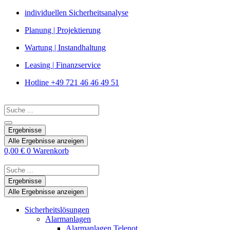
Zum
individuellen Sicherheitsanalyse
Inhalt
Planung | Projektierung
springen
Wartung | Instandhaltung
Leasing | Finanzservice
Hotline +49 721 46 46 49 51
Search
...
Ergebnisse
Alle Ergebnisse anzeigen
0,00
€
0
Warenkorb
Search
...
Ergebnisse
Alle Ergebnisse anzeigen
Sicherheitslösungen
Alarmanlagen
Alarmanlagen Telenot