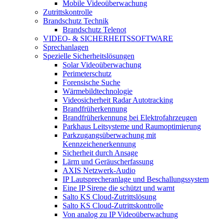
Mobile Videoüberwachung
Zutrittskontrolle
Brandschutz Technik
Brandschutz Telenot
VIDEO- & SICHERHEITSSOFTWARE
Sprechanlagen
Spezielle Sicherheitslösungen
Solar Videoüberwachung
Perimeterschutz
Forensische Suche
Wärmebildtechnologie
Videosicherheit Radar Autotracking​
Brandfrüherkennung
Brandfrüherkennung bei Elektrofahrzeugen
Parkhaus Leitsysteme und Raumoptimierung
Parkzugangsüberwachung mit
Kennzeichenerkennung
Sicherheit durch Ansage
Lärm und Geräuscherfassung
AXIS Netzwerk-Audio
IP Lautsprecheranlage und Beschallungssystem
Eine IP Sirene die schützt und warnt
Salto KS Cloud-Zutrittslösung
Salto KS Cloud-Zutrittskontrolle
Von analog zu IP Videoüberwachung