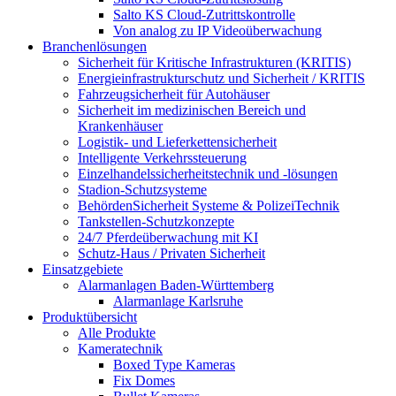
Salto KS Cloud-Zutrittskontrolle
Von analog zu IP Videoüberwachung
Branchenlösungen
Sicherheit für Kritische Infrastrukturen (KRITIS)
Energieinfrastrukturschutz und Sicherheit / KRITIS
Fahrzeugsicherheit für Autohäuser
Sicherheit im medizinischen Bereich und
Krankenhäuser
Logistik- und Lieferkettensicherheit
Intelligente Verkehrssteuerung
Einzelhandelssicherheitstechnik und -lösungen
Stadion-Schutzsysteme
BehördenSicherheit Systeme & PolizeiTechnik
Tankstellen-Schutzkonzepte​
24/7 Pferdeüberwachung mit KI
Schutz-Haus / Privaten Sicherheit
Einsatzgebiete
Alarmanlagen Baden-Württemberg
Alarmanlage Karlsruhe
Produktübersicht
Alle Produkte
Kameratechnik
Boxed Type Kameras
Fix Domes