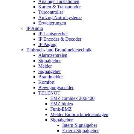
Analoge Türstationen
Karten & Transponder
Türcontroller
Aufzug-Notrufsysteme
Erweiterungen
IP Audio
IP Lautsprecher
IP Encoder & Decoder
IP Paging
Einbruch- und Brandmeldetechnik
Alarmzentralen
Signalgeber
Melder
Signalgeber
Brandmelder
Komfort
Bewegungsmelder
TELENOT
EMZ complex 200/400
EMZ hiplex
Funk-EMZ
Melder Einbruchmeldeanlagen
Signalgeber
Intern-Signalgeber
Extern-Signalgeber