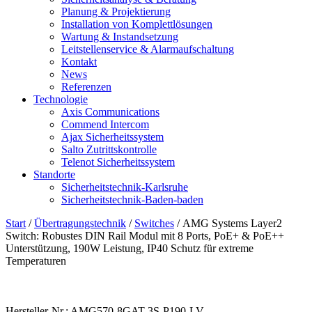
Planung & Projektierung​
Installation von Komplettlösungen
Wartung & Instandsetzung
Leitstellenservice & Alarmaufschaltung
Kontakt
News
Referenzen
Technologie
Axis Communications
Commend Intercom
Ajax Sicherheitssystem​
Salto Zutrittskontrolle
Telenot Sicherheitssystem
Standorte
Sicherheitstechnik-Karlsruhe
Sicherheitstechnik-Baden-baden
Start
/
Übertragungstechnik
/
Switches
/ AMG Systems Layer2
Switch: Robustes DIN Rail Modul mit 8 Ports, PoE+ & PoE++
Unterstützung, 190W Leistung, IP40 Schutz für extreme
Temperaturen
Hersteller-Nr.: AMG570-8GAT-3S-P190-LV