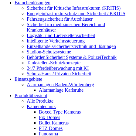
Branchenlösungen
Sicherheit für Kritische Infrastrukturen (KRITIS)
Energieinfrastrukturschutz und Sicherheit / KRITIS
Fahrzeugsicherheit für Autohäuser
Sicherheit im medizinischen Bereich und
Krankenhäuser
Logistik- und Lieferkettensicherheit
Intelligente Verkehrssteuerung
Einzelhandelssicherheitstechnik und -lösungen
Stadion-Schutzsysteme
BehördenSicherheit Systeme & PolizeiTechnik
Tankstellen-Schutzkonzepte​
24/7 Pferdeüberwachung mit KI
Schutz-Haus / Privaten Sicherheit
Einsatzgebiete
Alarmanlagen Baden-Württemberg
Alarmanlage Karlsruhe
Produktübersicht
Alle Produkte
Kameratechnik
Boxed Type Kameras
Fix Domes
Bullet Kameras
PTZ Domes
Panorama