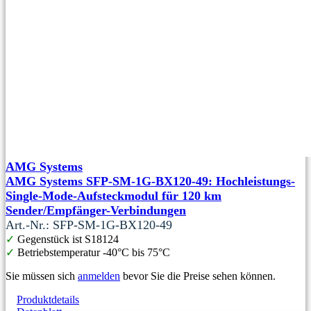
AMG Systems
AMG Systems SFP-SM-1G-BX120-49: Hochleistungs-
Single-Mode-Aufsteckmodul für 120 km
Sender/Empfänger-Verbindungen
Art.-Nr.: SFP-SM-1G-BX120-49
✓
Gegenstück ist S18124
✓
Betriebstemperatur -40°C bis 75°C
Sie müssen sich
anmelden
bevor Sie die Preise sehen können.
Produktdetails