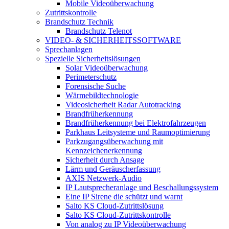
Mobile Videoüberwachung
Zutrittskontrolle
Brandschutz Technik
Brandschutz Telenot
VIDEO- & SICHERHEITSSOFTWARE
Sprechanlagen
Spezielle Sicherheitslösungen
Solar Videoüberwachung
Perimeterschutz
Forensische Suche
Wärmebildtechnologie
Videosicherheit Radar Autotracking​
Brandfrüherkennung
Brandfrüherkennung bei Elektrofahrzeugen
Parkhaus Leitsysteme und Raumoptimierung
Parkzugangsüberwachung mit
Kennzeichenerkennung
Sicherheit durch Ansage
Lärm und Geräuscherfassung
AXIS Netzwerk-Audio
IP Lautsprecheranlage und Beschallungssystem
Eine IP Sirene die schützt und warnt
Salto KS Cloud-Zutrittslösung
Salto KS Cloud-Zutrittskontrolle
Von analog zu IP Videoüberwachung