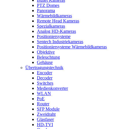
Bullet Kameras
PTZ Domes
Panorama
Wärmebildkameras
Remote Head Kameras
Spezialkameras
Analog HD-Kameras
Positioniersysteme
Sentech Industriekameras
Positioniersysteme Wärmebildkameras
Objektive
Beleuchtung
Gehäuse
Übertragungstechnik
Encoder
Decoder
Switches
Medienkonverter
WLAN
PoE
Router
SFP Module
Zweidraht
Glasfaser
HD-TVI