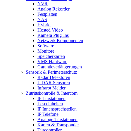
NVR
Analog Rekorder
Festplatten
NAS
Hybrid
Hosted Video
Kamera Plug-Ins
Netzwerk Komponenten
Software
Monitore
Speicherkarten
VMS Hardware
Garantieverlängerungen
Sensorik & Perimeterschutz
Radar Detektoren
LiDAR Sensoren
Infrarot Melder
Zutrittskontrolle & Intercom
IP Türstationen
Leseeinheiten
IP Innensprechstellen
IP Telefone
Analoge Türstationen
Karten & Transponder
Türcontroller