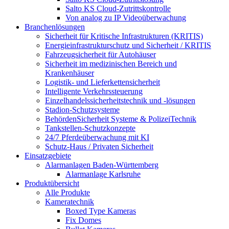
Salto KS Cloud-Zutrittskontrolle
Von analog zu IP Videoüberwachung
Branchenlösungen
Sicherheit für Kritische Infrastrukturen (KRITIS)
Energieinfrastrukturschutz und Sicherheit / KRITIS
Fahrzeugsicherheit für Autohäuser
Sicherheit im medizinischen Bereich und
Krankenhäuser
Logistik- und Lieferkettensicherheit
Intelligente Verkehrssteuerung
Einzelhandelssicherheitstechnik und -lösungen
Stadion-Schutzsysteme
BehördenSicherheit Systeme & PolizeiTechnik
Tankstellen-Schutzkonzepte​
24/7 Pferdeüberwachung mit KI
Schutz-Haus / Privaten Sicherheit
Einsatzgebiete
Alarmanlagen Baden-Württemberg
Alarmanlage Karlsruhe
Produktübersicht
Alle Produkte
Kameratechnik
Boxed Type Kameras
Fix Domes