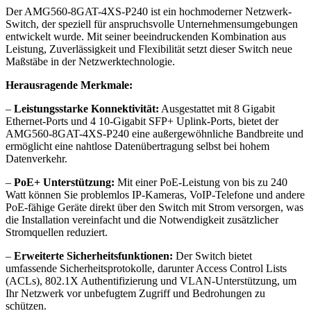
Der AMG560-8GAT-4XS-P240 ist ein hochmoderner Netzwerk-
Switch, der speziell für anspruchsvolle Unternehmensumgebungen
entwickelt wurde. Mit seiner beeindruckenden Kombination aus
Leistung, Zuverlässigkeit und Flexibilität setzt dieser Switch neue
Maßstäbe in der Netzwerktechnologie.
Herausragende Merkmale:
–
Leistungsstarke Konnektivität:
Ausgestattet mit 8 Gigabit
Ethernet-Ports und 4 10-Gigabit SFP+ Uplink-Ports, bietet der
AMG560-8GAT-4XS-P240 eine außergewöhnliche Bandbreite und
ermöglicht eine nahtlose Datenübertragung selbst bei hohem
Datenverkehr.
–
PoE+ Unterstützung:
Mit einer PoE-Leistung von bis zu 240
Watt können Sie problemlos IP-Kameras, VoIP-Telefone und andere
PoE-fähige Geräte direkt über den Switch mit Strom versorgen, was
die Installation vereinfacht und die Notwendigkeit zusätzlicher
Stromquellen reduziert.
–
Erweiterte Sicherheitsfunktionen:
Der Switch bietet
umfassende Sicherheitsprotokolle, darunter Access Control Lists
(ACLs), 802.1X Authentifizierung und VLAN-Unterstützung, um
Ihr Netzwerk vor unbefugtem Zugriff und Bedrohungen zu
schützen.