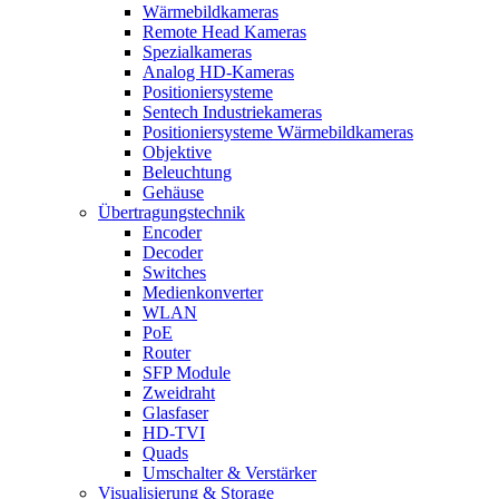
Wärmebildkameras
Remote Head Kameras
Spezialkameras
Analog HD-Kameras
Positioniersysteme
Sentech Industriekameras
Positioniersysteme Wärmebildkameras
Objektive
Beleuchtung
Gehäuse
Übertragungstechnik
Encoder
Decoder
Switches
Medienkonverter
WLAN
PoE
Router
SFP Module
Zweidraht
Glasfaser
HD-TVI
Quads
Umschalter & Verstärker
Visualisierung & Storage