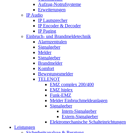
Aufzug-Notrufsysteme
Erweiterungen
IP Audio
IP Lautsprecher
IP Encoder & Decoder
IP Paging
Einbruch- und Brandmeldetechnik
Alarmzentralen
Signalgeber
Melder
Signalgeber
Brandmelder
Komfort
Bewegungsmelder
TELENOT
EMZ complex 200/400
EMZ hiplex
Funk-EMZ
Melder Einbruchmeldeanlagen
Signalgeber
Intern-Signalgeber
Extern-Signalgeber
Elektromechanische Schalteinrichtungen
Leistungen
Sicherheitsanalyse & Beratung