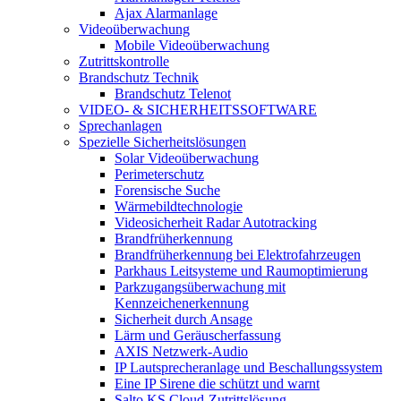
Ajax Alarmanlage
Videoüberwachung
Mobile Videoüberwachung
Zutrittskontrolle
Brandschutz Technik
Brandschutz Telenot
VIDEO- & SICHERHEITSSOFTWARE
Sprechanlagen
Spezielle Sicherheitslösungen
Solar Videoüberwachung
Perimeterschutz
Forensische Suche
Wärmebildtechnologie
Videosicherheit Radar Autotracking​
Brandfrüherkennung
Brandfrüherkennung bei Elektrofahrzeugen
Parkhaus Leitsysteme und Raumoptimierung
Parkzugangsüberwachung mit
Kennzeichenerkennung
Sicherheit durch Ansage
Lärm und Geräuscherfassung
AXIS Netzwerk-Audio
IP Lautsprecheranlage und Beschallungssystem
Eine IP Sirene die schützt und warnt
Salto KS Cloud-Zutrittslösung