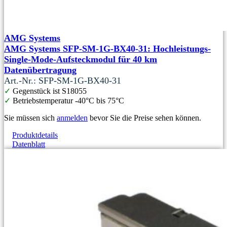
AMG Systems
AMG Systems SFP-SM-1G-BX40-31: Hochleistungs-
Single-Mode-Aufsteckmodul für 40 km
Datenübertragung
Art.-Nr.: SFP-SM-1G-BX40-31
✓
Gegenstück ist S18055
✓
Betriebstemperatur -40°C bis 75°C
Sie müssen sich
anmelden
bevor Sie die Preise sehen können.
Produktdetails
Datenblatt