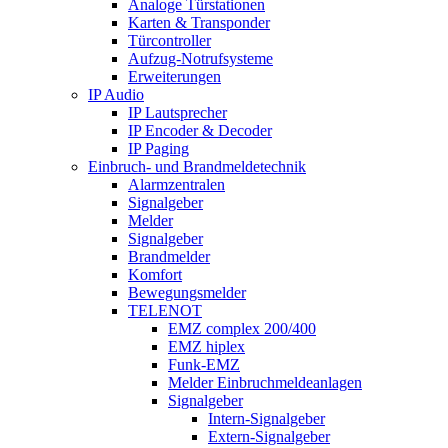
Analoge Türstationen
Karten & Transponder
Türcontroller
Aufzug-Notrufsysteme
Erweiterungen
IP Audio
IP Lautsprecher
IP Encoder & Decoder
IP Paging
Einbruch- und Brandmeldetechnik
Alarmzentralen
Signalgeber
Melder
Signalgeber
Brandmelder
Komfort
Bewegungsmelder
TELENOT
EMZ complex 200/400
EMZ hiplex
Funk-EMZ
Melder Einbruchmeldeanlagen
Signalgeber
Intern-Signalgeber
Extern-Signalgeber