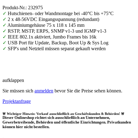
Produkt-Nr.: 232975
✓
Hutschienen- oder Wandmontage bei -40°C bis +75°C
✓
2 x 48-56VDC Eingangsspannung (redundant)
✓
Aluminiumgehäuse 75 x 118 x 145 mm
✓
RSTP, MSTP, ERPS, SNMP v1-3 und IGMP v1-3
✓
IEEE 802.1x aktiviert, Jumbo Frames bis 16k
✓
USB Port für Update, Backup, Boot Up & Sys Log
✓
SFP's und Netzteil müssen separat gekauft werden
aufklappen
Sie müssen sich
anmelden
bevor Sie die Preise sehen können.
Projektanfrage
🚨 Wichtiger Hinweis: Verkauf ausschließlich an Geschäftskunden & Behörden! 🚨
Dieser Onlineshop richtet sich
ausschließlich
an Unternehmen,
Gewerbetreibende, Behörden und öffentliche Einrichtungen.
Privatkunden
können hier nicht bestellen.