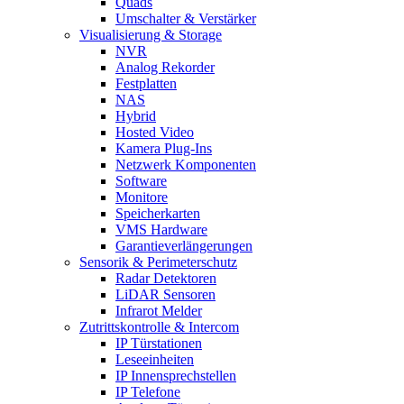
Quads
Umschalter & Verstärker
Visualisierung & Storage
NVR
Analog Rekorder
Festplatten
NAS
Hybrid
Hosted Video
Kamera Plug-Ins
Netzwerk Komponenten
Software
Monitore
Speicherkarten
VMS Hardware
Garantieverlängerungen
Sensorik & Perimeterschutz
Radar Detektoren
LiDAR Sensoren
Infrarot Melder
Zutrittskontrolle & Intercom
IP Türstationen
Leseeinheiten
IP Innensprechstellen
IP Telefone