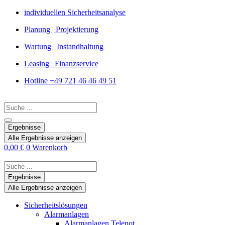
Zum
individuellen Sicherheitsanalyse
Inhalt
Planung | Projektierung
springen
Wartung | Instandhaltung
Leasing | Finanzservice
Hotline +49 721 46 46 49 51
Search
...
Ergebnisse
Alle Ergebnisse anzeigen
0,00
€
0
Warenkorb
Search
...
Ergebnisse
Alle Ergebnisse anzeigen
Sicherheitslösungen
Alarmanlagen
Alarmanlagen Telenot