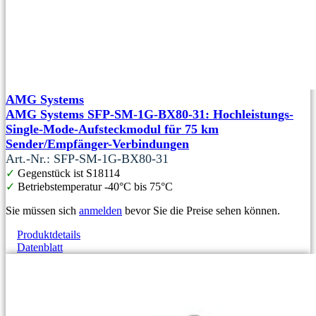
AMG Systems
AMG Systems SFP-SM-1G-BX80-31: Hochleistungs-
Single-Mode-Aufsteckmodul für 75 km
Sender/Empfänger-Verbindungen
Art.-Nr.: SFP-SM-1G-BX80-31
✓
Gegenstück ist S18114
✓
Betriebstemperatur -40°C bis 75°C
Sie müssen sich
anmelden
bevor Sie die Preise sehen können.
Produktdetails
Datenblatt