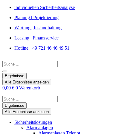
Zum
individuellen Sicherheitsanalyse
Inhalt
Planung | Projektierung
springen
Wartung | Instandhaltung
Leasing | Finanzservice
Hotline +49 721 46 46 49 51
Search
...
Ergebnisse
Alle Ergebnisse anzeigen
0,00
€
0
Warenkorb
Search
...
Ergebnisse
Alle Ergebnisse anzeigen
Sicherheitslösungen
Alarmanlagen
Alarmanlagen Telenot