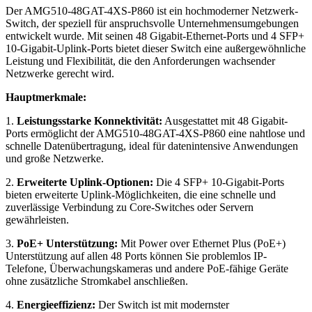
Der AMG510-48GAT-4XS-P860 ist ein hochmoderner Netzwerk-
Switch, der speziell für anspruchsvolle Unternehmensumgebungen
entwickelt wurde. Mit seinen 48 Gigabit-Ethernet-Ports und 4 SFP+
10-Gigabit-Uplink-Ports bietet dieser Switch eine außergewöhnliche
Leistung und Flexibilität, die den Anforderungen wachsender
Netzwerke gerecht wird.
Hauptmerkmale:
1.
Leistungsstarke Konnektivität:
Ausgestattet mit 48 Gigabit-
Ports ermöglicht der AMG510-48GAT-4XS-P860 eine nahtlose und
schnelle Datenübertragung, ideal für datenintensive Anwendungen
und große Netzwerke.
2.
Erweiterte Uplink-Optionen:
Die 4 SFP+ 10-Gigabit-Ports
bieten erweiterte Uplink-Möglichkeiten, die eine schnelle und
zuverlässige Verbindung zu Core-Switches oder Servern
gewährleisten.
3.
PoE+ Unterstützung:
Mit Power over Ethernet Plus (PoE+)
Unterstützung auf allen 48 Ports können Sie problemlos IP-
Telefone, Überwachungskameras und andere PoE-fähige Geräte
ohne zusätzliche Stromkabel anschließen.
4.
Energieeffizienz:
Der Switch ist mit modernster