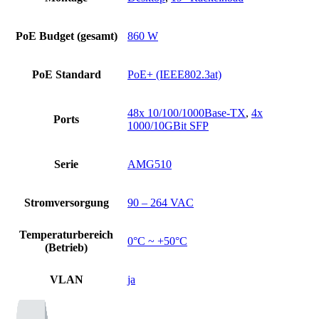
PoE Budget (gesamt)
860 W
PoE Standard
PoE+ (IEEE802.3at)
48x 10/100/1000Base-TX
,
4x
Ports
1000/10GBit SFP
Serie
AMG510
Stromversorgung
90 – 264 VAC
Temperaturbereich
0°C ~ +50°C
(Betrieb)
VLAN
ja