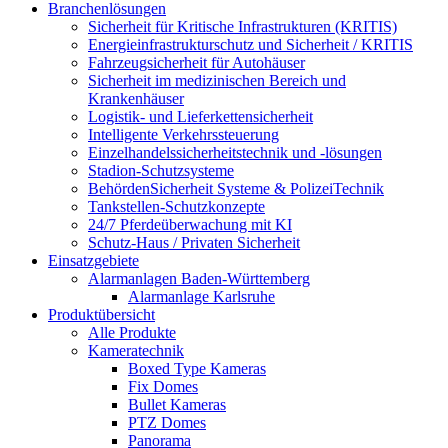
Branchenlösungen
Sicherheit für Kritische Infrastrukturen (KRITIS)
Energieinfrastrukturschutz und Sicherheit / KRITIS
Fahrzeugsicherheit für Autohäuser
Sicherheit im medizinischen Bereich und
Krankenhäuser
Logistik- und Lieferkettensicherheit
Intelligente Verkehrssteuerung
Einzelhandelssicherheitstechnik und -lösungen
Stadion-Schutzsysteme
BehördenSicherheit Systeme & PolizeiTechnik
Tankstellen-Schutzkonzepte​
24/7 Pferdeüberwachung mit KI
Schutz-Haus / Privaten Sicherheit
Einsatzgebiete
Alarmanlagen Baden-Württemberg
Alarmanlage Karlsruhe
Produktübersicht
Alle Produkte
Kameratechnik
Boxed Type Kameras
Fix Domes
Bullet Kameras
PTZ Domes
Panorama