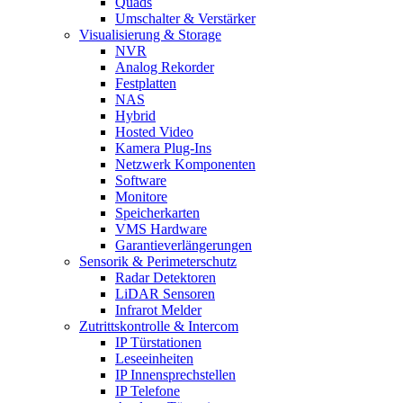
Quads
Umschalter & Verstärker
Visualisierung & Storage
NVR
Analog Rekorder
Festplatten
NAS
Hybrid
Hosted Video
Kamera Plug-Ins
Netzwerk Komponenten
Software
Monitore
Speicherkarten
VMS Hardware
Garantieverlängerungen
Sensorik & Perimeterschutz
Radar Detektoren
LiDAR Sensoren
Infrarot Melder
Zutrittskontrolle & Intercom
IP Türstationen
Leseeinheiten
IP Innensprechstellen
IP Telefone