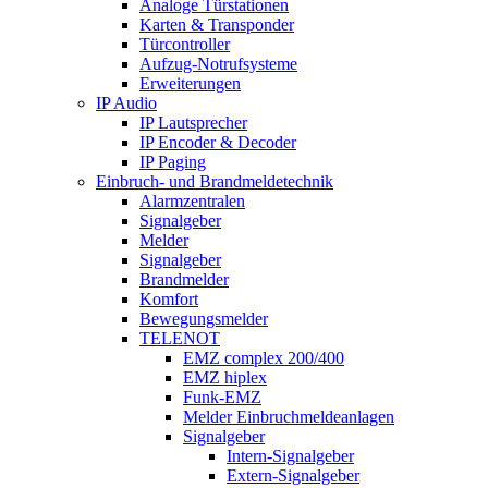
Analoge Türstationen
Karten & Transponder
Türcontroller
Aufzug-Notrufsysteme
Erweiterungen
IP Audio
IP Lautsprecher
IP Encoder & Decoder
IP Paging
Einbruch- und Brandmeldetechnik
Alarmzentralen
Signalgeber
Melder
Signalgeber
Brandmelder
Komfort
Bewegungsmelder
TELENOT
EMZ complex 200/400
EMZ hiplex
Funk-EMZ
Melder Einbruchmeldeanlagen
Signalgeber
Intern-Signalgeber
Extern-Signalgeber