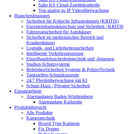
Salto KS Cloud-Zutrittskontrolle
Von analog zu IP Videoüberwachung
Branchenlösungen
Sicherheit für Kritische Infrastrukturen (KRITIS)
Energieinfrastrukturschutz und Sicherheit / KRITIS
Fahrzeugsicherheit für Autohäuser
Sicherheit im medizinischen Bereich und
Krankenhäuser
Logistik- und Lieferkettensicherheit
Intelligente Verkehrssteuerung
Einzelhandelssicherheitstechnik und -lösungen
Stadion-Schutzsysteme
BehördenSicherheit Systeme & PolizeiTechnik
Tankstellen-Schutzkonzepte​
24/7 Pferdeüberwachung mit KI
Schutz-Haus / Privaten Sicherheit
Einsatzgebiete
Alarmanlagen Baden-Württemberg
Alarmanlage Karlsruhe
Produktübersicht
Alle Produkte
Kameratechnik
Boxed Type Kameras
Fix Domes