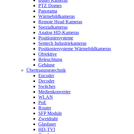
Bullet Kameras
PTZ Domes
Panorama
Wärmebildkameras
Remote Head Kameras
Spezialkameras
Analog HD-Kameras
Positioniersysteme
Sentech Industriekameras
Positioniersysteme Wärmebildkameras
Objektive
Beleuchtung
Gehäuse
Übertragungstechnik
Encoder
Decoder
Switches
Medienkonverter
WLAN
PoE
Router
SFP Module
Zweidraht
Glasfaser
HD-TVI