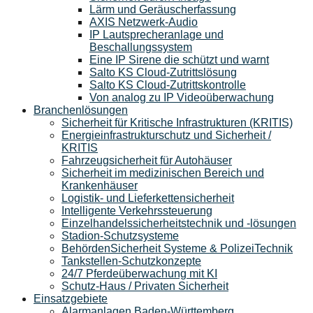
Lärm und Geräuscherfassung
AXIS Netzwerk-Audio
IP Lautsprecheranlage und
Beschallungssystem
Eine IP Sirene die schützt und warnt
Salto KS Cloud-Zutrittslösung
Salto KS Cloud-Zutrittskontrolle
Von analog zu IP Videoüberwachung
Branchenlösungen
Sicherheit für Kritische Infrastrukturen (KRITIS)
Energieinfrastrukturschutz und Sicherheit /
KRITIS
Fahrzeugsicherheit für Autohäuser
Sicherheit im medizinischen Bereich und
Krankenhäuser
Logistik- und Lieferkettensicherheit
Intelligente Verkehrssteuerung
Einzelhandelssicherheitstechnik und -lösungen
Stadion-Schutzsysteme
BehördenSicherheit Systeme & PolizeiTechnik
Tankstellen-Schutzkonzepte​
24/7 Pferdeüberwachung mit KI
Schutz-Haus / Privaten Sicherheit
Einsatzgebiete
Alarmanlagen Baden-Württemberg