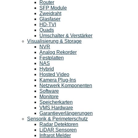
Router
SFP Module
Zweidraht
Glasfaser
HD-TVI
Quads
Umschalter & Verstärker
Visualisierung & Storage
NVR
Analog Rekorder
Festplatten
NAS
Hybrid
Hosted Video
Kamera Plug-Ins
Netzwerk Komponenten
Software
Monitore
Speicherkarten
VMS Hardware
Garantieverlängerungen
Sensorik & Perimeterschutz
Radar Detektoren
LiDAR Sensoren
Infrarot Melder