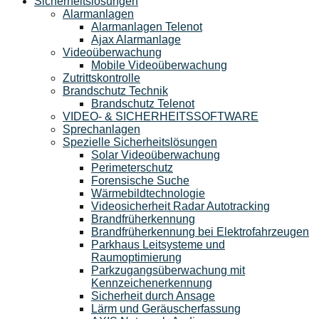
Sicherheitslösungen
Alarmanlagen
Alarmanlagen Telenot
Ajax Alarmanlage
Videoüberwachung
Mobile Videoüberwachung
Zutrittskontrolle
Brandschutz Technik
Brandschutz Telenot
VIDEO- & SICHERHEITSSOFTWARE
Sprechanlagen
Spezielle Sicherheitslösungen
Solar Videoüberwachung
Perimeterschutz
Forensische Suche
Wärmebildtechnologie
Videosicherheit Radar Autotracking​
Brandfrüherkennung
Brandfrüherkennung bei Elektrofahrzeugen
Parkhaus Leitsysteme und
Raumoptimierung
Parkzugangsüberwachung mit
Kennzeichenerkennung
Sicherheit durch Ansage
Lärm und Geräuscherfassung