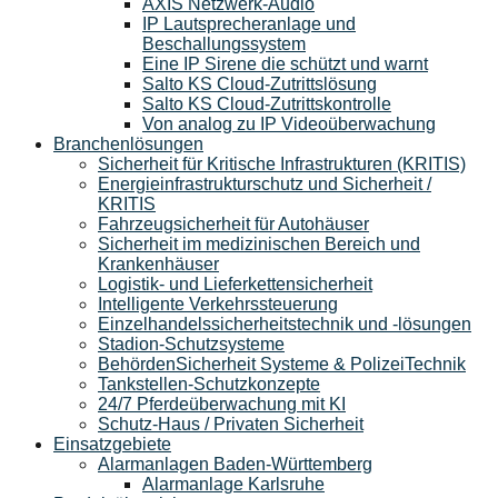
AXIS Netzwerk-Audio
IP Lautsprecheranlage und
Beschallungssystem
Eine IP Sirene die schützt und warnt
Salto KS Cloud-Zutrittslösung
Salto KS Cloud-Zutrittskontrolle
Von analog zu IP Videoüberwachung
Branchenlösungen
Sicherheit für Kritische Infrastrukturen (KRITIS)
Energieinfrastrukturschutz und Sicherheit /
KRITIS
Fahrzeugsicherheit für Autohäuser
Sicherheit im medizinischen Bereich und
Krankenhäuser
Logistik- und Lieferkettensicherheit
Intelligente Verkehrssteuerung
Einzelhandelssicherheitstechnik und -lösungen
Stadion-Schutzsysteme
BehördenSicherheit Systeme & PolizeiTechnik
Tankstellen-Schutzkonzepte​
24/7 Pferdeüberwachung mit KI
Schutz-Haus / Privaten Sicherheit
Einsatzgebiete
Alarmanlagen Baden-Württemberg
Alarmanlage Karlsruhe