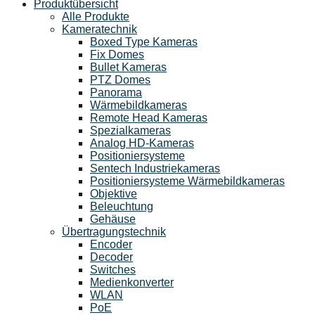
Produktübersicht
Alle Produkte
Kameratechnik
Boxed Type Kameras
Fix Domes
Bullet Kameras
PTZ Domes
Panorama
Wärmebildkameras
Remote Head Kameras
Spezialkameras
Analog HD-Kameras
Positioniersysteme
Sentech Industriekameras
Positioniersysteme Wärmebildkameras
Objektive
Beleuchtung
Gehäuse
Übertragungstechnik
Encoder
Decoder
Switches
Medienkonverter
WLAN
PoE