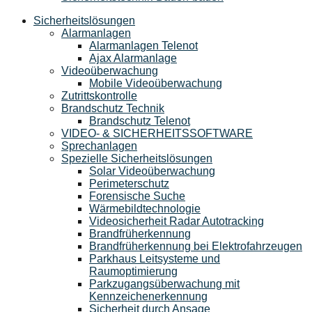
Sicherheitslösungen
Alarmanlagen
Alarmanlagen Telenot
Ajax Alarmanlage
Videoüberwachung
Mobile Videoüberwachung
Zutrittskontrolle
Brandschutz Technik
Brandschutz Telenot
VIDEO- & SICHERHEITSSOFTWARE
Sprechanlagen
Spezielle Sicherheitslösungen
Solar Videoüberwachung
Perimeterschutz
Forensische Suche
Wärmebildtechnologie
Videosicherheit Radar Autotracking​
Brandfrüherkennung
Brandfrüherkennung bei Elektrofahrzeugen
Parkhaus Leitsysteme und
Raumoptimierung
Parkzugangsüberwachung mit
Kennzeichenerkennung
Sicherheit durch Ansage