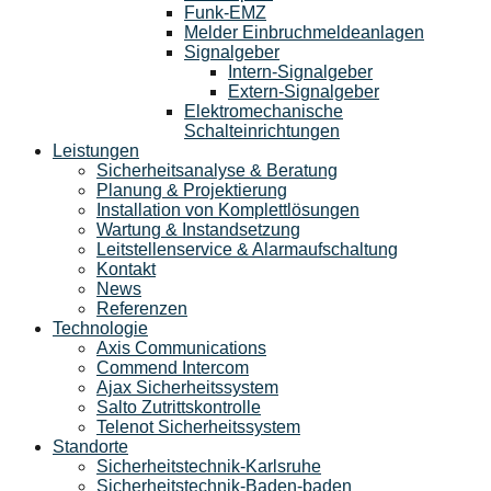
Funk-EMZ
Melder Einbruchmeldeanlagen
Signalgeber
Intern-Signalgeber
Extern-Signalgeber
Elektromechanische
Schalteinrichtungen
Leistungen
Sicherheitsanalyse & Beratung
Planung & Projektierung​
Installation von Komplettlösungen
Wartung & Instandsetzung
Leitstellenservice & Alarmaufschaltung
Kontakt
News
Referenzen
Technologie
Axis Communications
Commend Intercom
Ajax Sicherheitssystem​
Salto Zutrittskontrolle
Telenot Sicherheitssystem
Standorte
Sicherheitstechnik-Karlsruhe
Sicherheitstechnik-Baden-baden