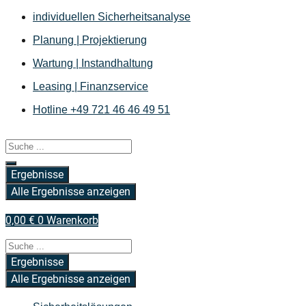
Zum
individuellen Sicherheitsanalyse
Inhalt
Planung | Projektierung
springen
Wartung | Instandhaltung
Leasing | Finanzservice
Hotline +49 721 46 46 49 51
Search
...
Ergebnisse
Alle Ergebnisse anzeigen
0,00
€
0
Warenkorb
Search
...
Ergebnisse
Alle Ergebnisse anzeigen