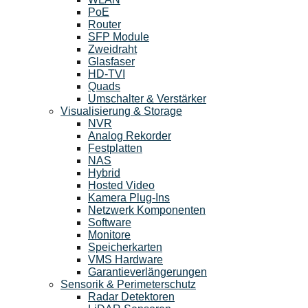
PoE
Router
SFP Module
Zweidraht
Glasfaser
HD-TVI
Quads
Umschalter & Verstärker
Visualisierung & Storage
NVR
Analog Rekorder
Festplatten
NAS
Hybrid
Hosted Video
Kamera Plug-Ins
Netzwerk Komponenten
Software
Monitore
Speicherkarten
VMS Hardware
Garantieverlängerungen
Sensorik & Perimeterschutz
Radar Detektoren