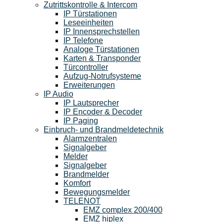
Zutrittskontrolle & Intercom
IP Türstationen
Leseeinheiten
IP Innensprechstellen
IP Telefone
Analoge Türstationen
Karten & Transponder
Türcontroller
Aufzug-Notrufsysteme
Erweiterungen
IP Audio
IP Lautsprecher
IP Encoder & Decoder
IP Paging
Einbruch- und Brandmeldetechnik
Alarmzentralen
Signalgeber
Melder
Signalgeber
Brandmelder
Komfort
Bewegungsmelder
TELENOT
EMZ complex 200/400
EMZ hiplex