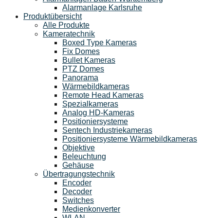
Alarmanlage Karlsruhe
Produktübersicht
Alle Produkte
Kameratechnik
Boxed Type Kameras
Fix Domes
Bullet Kameras
PTZ Domes
Panorama
Wärmebildkameras
Remote Head Kameras
Spezialkameras
Analog HD-Kameras
Positioniersysteme
Sentech Industriekameras
Positioniersysteme Wärmebildkameras
Objektive
Beleuchtung
Gehäuse
Übertragungstechnik
Encoder
Decoder
Switches
Medienkonverter
WLAN