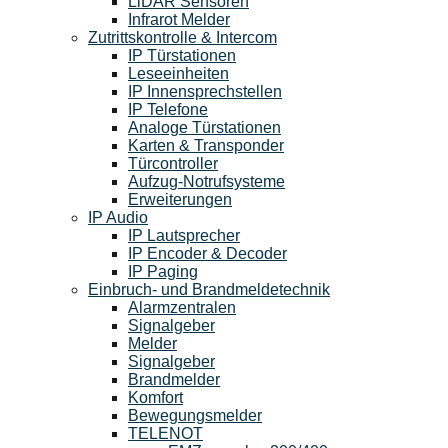
LiDAR Sensoren
Infrarot Melder
Zutrittskontrolle & Intercom
IP Türstationen
Leseeinheiten
IP Innensprechstellen
IP Telefone
Analoge Türstationen
Karten & Transponder
Türcontroller
Aufzug-Notrufsysteme
Erweiterungen
IP Audio
IP Lautsprecher
IP Encoder & Decoder
IP Paging
Einbruch- und Brandmeldetechnik
Alarmzentralen
Signalgeber
Melder
Signalgeber
Brandmelder
Komfort
Bewegungsmelder
TELENOT