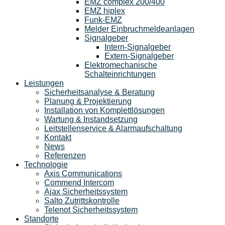
EMZ complex 200/400
EMZ hiplex
Funk-EMZ
Melder Einbruchmeldeanlagen
Signalgeber
Intern-Signalgeber
Extern-Signalgeber
Elektromechanische
Schalteinrichtungen
Leistungen
Sicherheitsanalyse & Beratung
Planung & Projektierung​
Installation von Komplettlösungen
Wartung & Instandsetzung
Leitstellenservice & Alarmaufschaltung
Kontakt
News
Referenzen
Technologie
Axis Communications
Commend Intercom
Ajax Sicherheitssystem​
Salto Zutrittskontrolle
Telenot Sicherheitssystem
Standorte