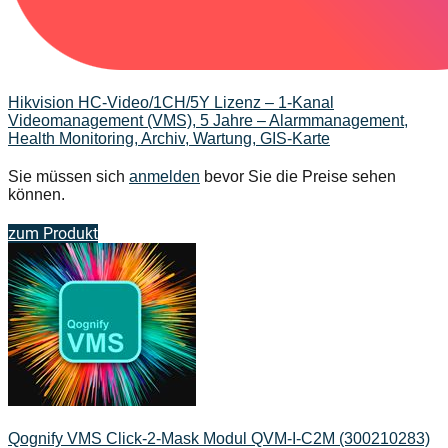
Hikvision HC-Video/1CH/5Y Lizenz – 1‑Kanal
Videomanagement (VMS), 5 Jahre – Alarmmanagement,
Health Monitoring, Archiv, Wartung, GIS-Karte
Sie müssen sich
anmelden
bevor Sie die Preise sehen
können.
zum Produkt
Qognify VMS Click-2-Mask Modul QVM-I-C2M (300210283)