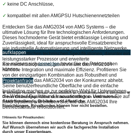
✓
keine DC Anschlüsse,
✓
kompatibel mit allen AMGPSU Hutschienennetzteilen
Entdecken Sie das AMG2034 von AMG Systems – die
ultimative Lösung für Ihre technologischen Anforderungen.
Dieses hochmoderne Gerät bietet erstklassige Leistung und
Zuverlässigkeit, ideal für anspruchsvolle Einsatzbereiche
wie industrielle Automatisierung und intelligente Netzwerke.
aufklappen
Mit fortschrittlichen technischen Spezifikationen, darunter ein
leistungsstarker Prozessor und erweiterte
Sie müssen sich
anmelden
bevor Sie die Preise sehen
Konnektivitätsoptionen, gewährleistet das AMG2034
können.
nahtlose Integration und maximale Effizienz. Profitieren Sie
von der einzigartigen Kombination aus Robustheit und
Flexibilität, die das AMG2034 von der Konkurrenz abhebt.
Projektanfrage
Seine benutzerfreundliche Oberfläche und die einfache
Installation machen es zur perfekten Wahl für Unternehmen,
🚨 Wichtiger Hinweis: Verkauf ausschließlich an Geschäftskunden & Behörden! 🚨
die Wert auf Qualität und Innovation legen. Vertrauen Sie auf
Dieser Onlineshop richtet sich
ausschließlich
an Unternehmen,
Gewerbetreibende, Behörden und öffentliche
AMG Systems und erleben Sie, wie das AMG2034 Ihre
Einrichtungen.
Privatkunden können hier nicht bestellen.
Betriebsabläufe revolutioniert.
❗
Hinweis für Privatkunden:
Sie können dennoch eine
kostenlose Beratung
in Anspruch nehmen.
Auf Wunsch übernehmen wir auch die
fachgerechte Installation
durch unser Expertenteam.