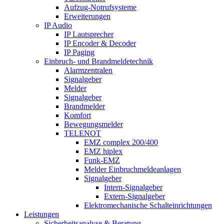
Aufzug-Notrufsysteme
Erweiterungen
IP Audio
IP Lautsprecher
IP Encoder & Decoder
IP Paging
Einbruch- und Brandmeldetechnik
Alarmzentralen
Signalgeber
Melder
Signalgeber
Brandmelder
Komfort
Bewegungsmelder
TELENOT
EMZ complex 200/400
EMZ hiplex
Funk-EMZ
Melder Einbruchmeldeanlagen
Signalgeber
Intern-Signalgeber
Extern-Signalgeber
Elektromechanische Schalteinrichtungen
Leistungen
Sicherheitsanalyse & Beratung