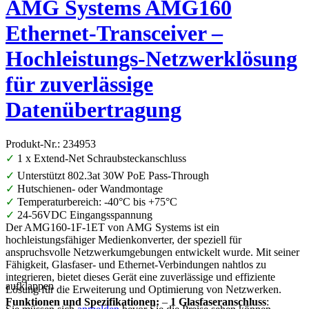
AMG Systems AMG160
Ethernet-Transceiver –
Hochleistungs-Netzwerklösung
für zuverlässige
Datenübertragung
Produkt-Nr.: 234953
✓
1 x Extend-Net Schraubsteckanschluss
✓
Unterstützt 802.3at 30W PoE Pass-Through
✓
Hutschienen- oder Wandmontage
✓
Temperaturbereich: -40°C bis +75°C
✓
24-56VDC Eingangsspannung
Der AMG160-1F-1ET von AMG Systems ist ein
hochleistungsfähiger Medienkonverter, der speziell für
anspruchsvolle Netzwerkumgebungen entwickelt wurde. Mit seiner
Fähigkeit, Glasfaser- und Ethernet-Verbindungen nahtlos zu
integrieren, bietet dieses Gerät eine zuverlässige und effiziente
aufklappen
Lösung für die Erweiterung und Optimierung von Netzwerken.
Funktionen und Spezifikationen:
–
1 Glasfaseranschluss
: