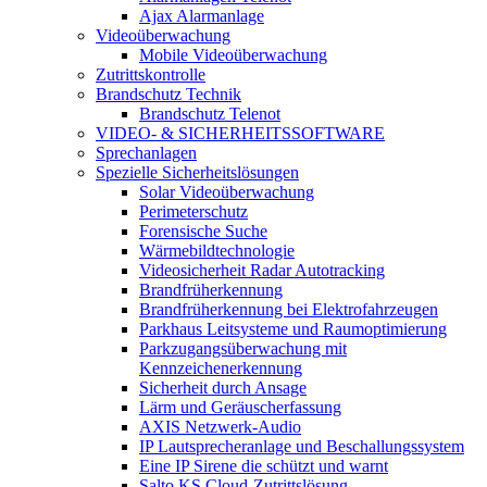
Ajax Alarmanlage
Videoüberwachung
Mobile Videoüberwachung
Zutrittskontrolle
Brandschutz Technik
Brandschutz Telenot
VIDEO- & SICHERHEITSSOFTWARE
Sprechanlagen
Spezielle Sicherheitslösungen
Solar Videoüberwachung
Perimeterschutz
Forensische Suche
Wärmebildtechnologie
Videosicherheit Radar Autotracking​
Brandfrüherkennung
Brandfrüherkennung bei Elektrofahrzeugen
Parkhaus Leitsysteme und Raumoptimierung
Parkzugangsüberwachung mit
Kennzeichenerkennung
Sicherheit durch Ansage
Lärm und Geräuscherfassung
AXIS Netzwerk-Audio
IP Lautsprecheranlage und Beschallungssystem
Eine IP Sirene die schützt und warnt
Salto KS Cloud-Zutrittslösung