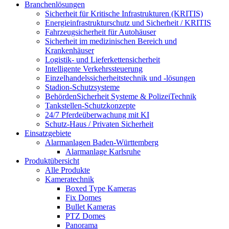
Branchenlösungen
Sicherheit für Kritische Infrastrukturen (KRITIS)
Energieinfrastrukturschutz und Sicherheit / KRITIS
Fahrzeugsicherheit für Autohäuser
Sicherheit im medizinischen Bereich und
Krankenhäuser
Logistik- und Lieferkettensicherheit
Intelligente Verkehrssteuerung
Einzelhandelssicherheitstechnik und -lösungen
Stadion-Schutzsysteme
BehördenSicherheit Systeme & PolizeiTechnik
Tankstellen-Schutzkonzepte​
24/7 Pferdeüberwachung mit KI
Schutz-Haus / Privaten Sicherheit
Einsatzgebiete
Alarmanlagen Baden-Württemberg
Alarmanlage Karlsruhe
Produktübersicht
Alle Produkte
Kameratechnik
Boxed Type Kameras
Fix Domes
Bullet Kameras
PTZ Domes
Panorama