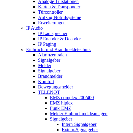
Analoge Türstationen
Karten & Transponder
Türcontroller
Aufzug-Notrufsysteme
Erweiterungen
IP Audio
IP Lautsprecher
IP Encoder & Decoder
IP Paging
Einbruch- und Brandmeldetechnik
Alarmzentralen
Signalgeber
Melder
Signalgeber
Brandmelder
Komfort
Bewegungsmelder
TELENOT
EMZ complex 200/400
EMZ hiplex
Funk-EMZ
Melder Einbruchmeldeanlagen
Signalgeber
Intern-Signalgeber
Extern-Signalgeber