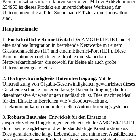
Kommunikationsinfrastrukturen zu erfüllen. Mit der Artikelnummer
234953 ist dieses Produkt ein unverzichtbares Werkzeug für
Unternehmen, die auf der Suche nach Effizienz und Innovation
sind.
Hauptmerkmale:
1.
Fortschrittliche Konnektivität:
Der AMG160-1F-1ET bietet
eine nahtlose Integration in bestehende Netzwerke mit einem
Glasfaseranschluss (1F) und einem Ethernet-Port (1ET). Diese
Kombination ermöglicht eine flexible und skalierbare
Netzwerkarchitektur, die sowohl für kleine als auch große
Unternehmen geeignet ist.
2.
Hochgeschwindigkeits-Datenübertragung:
Mit der
Unterstützung von Gigabit-Geschwindigkeiten gewährleistet dieses
Gerät eine schnelle und zuverlässige Datenübertragung, die für
datenintensive Anwendungen unerlässlich ist. Dies macht es ideal
für den Einsatz in Bereichen wie Videoüberwachung,
Telekommunikation und industriellen Automatisierungssystemen.
3.
Robuste Bauweise:
Entwickelt für den Einsatz in
anspruchsvollen Umgebungen, zeichnet sich der AMG160-1F-1ET
durch seine langlebige und widerstandsfähige Konstruktion aus.
Dies garantiert eine lange Lebensdauer und minimiert Ausfallzeiten,
was zu einer höheren Produktivität und geringeren Betriebskosten