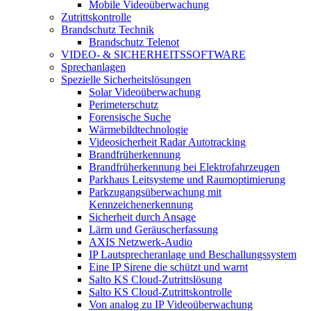
Mobile Videoüberwachung
Zutrittskontrolle
Brandschutz Technik
Brandschutz Telenot
VIDEO- & SICHERHEITSSOFTWARE
Sprechanlagen
Spezielle Sicherheitslösungen
Solar Videoüberwachung
Perimeterschutz
Forensische Suche
Wärmebildtechnologie
Videosicherheit Radar Autotracking​
Brandfrüherkennung
Brandfrüherkennung bei Elektrofahrzeugen
Parkhaus Leitsysteme und Raumoptimierung
Parkzugangsüberwachung mit
Kennzeichenerkennung
Sicherheit durch Ansage
Lärm und Geräuscherfassung
AXIS Netzwerk-Audio
IP Lautsprecheranlage und Beschallungssystem
Eine IP Sirene die schützt und warnt
Salto KS Cloud-Zutrittslösung
Salto KS Cloud-Zutrittskontrolle
Von analog zu IP Videoüberwachung