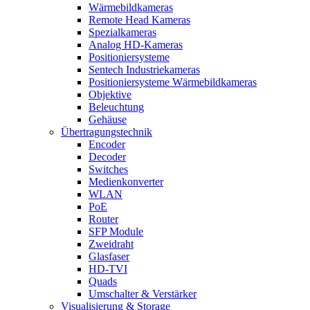
Wärmebildkameras
Remote Head Kameras
Spezialkameras
Analog HD-Kameras
Positioniersysteme
Sentech Industriekameras
Positioniersysteme Wärmebildkameras
Objektive
Beleuchtung
Gehäuse
Übertragungstechnik
Encoder
Decoder
Switches
Medienkonverter
WLAN
PoE
Router
SFP Module
Zweidraht
Glasfaser
HD-TVI
Quads
Umschalter & Verstärker
Visualisierung & Storage