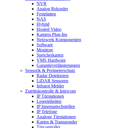
NVR
Analog Rekorder
Festplatten
NAS
Hybrid
Hosted Video
Kamera Plug-Ins
Netzwerk Komponenten
Software
Monitore
Speicherkarten
VMS Hardware
Garantieverlängerungen
Sensorik & Perimeterschutz
Radar Detektoren
LiDAR Sensoren
Infrarot Melder
Zutrittskontrolle & Intercom
IP Türstationen
Leseeinheiten
IP Innensprechstellen
IP Telefone
Analoge Türstationen
Karten & Transponder
Türcontroller