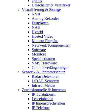
Quads
Umschalter & Verstärker
Visualisierung & Storage
NVR
Analog Rekorder
Festplatten
NAS
Hybrid
Hosted Video
Kamera Plug-Ins
Netzwerk Komponenten
Software
Monitore
Speicherkarten
VMS Hardware
Garantieverlängerungen
Sensorik & Perimeterschutz
Radar Detektoren
LiDAR Sensoren
Infrarot Melder
Zutrittskontrolle & Intercom
IP Türstationen
Leseeinheiten
IP Innensprechstellen
IP Telefone