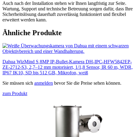
Auch nach der Installation stehen wir Ihnen langfristig zur Seite.
Wartung, Support und technische Betreuung sorgen dafür, dass Ihre
Sicherheitslösung dauerhaft zuverlässig funktioniert und flexibel
erweitert werden kann.
Ähnliche Produkte
Dahua WizMind S 8MP IP-Bullet-Kamera DH-IPC-HFW5842EP-
ZE-2712-S3, 2,7–12 mm motorisiert, 1/1,8 Sensor, IR 60 m, WDR,
IP67 IK10, SD bis 512 GB, Mikrofon, weiß
Sie müssen sich
anmelden
bevor Sie die Preise sehen können.
zum Produkt