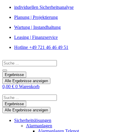
Zum
individuellen Sicherheitsanalyse
Inhalt
Planung | Projektierung
springen
Wartung | Instandhaltung
Leasing | Finanzservice
Hotline +49 721 46 46 49 51
Search
...
Ergebnisse
Alle Ergebnisse anzeigen
0,00
€
0
Warenkorb
Search
...
Ergebnisse
Alle Ergebnisse anzeigen
Sicherheitslösungen
Alarmanlagen
Alarmanlagen Telenot