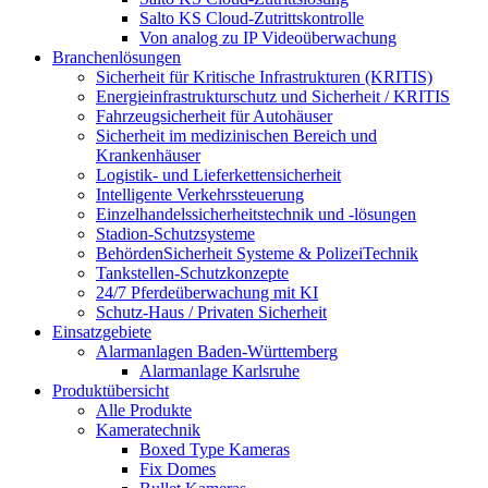
Salto KS Cloud-Zutrittskontrolle
Von analog zu IP Videoüberwachung
Branchenlösungen
Sicherheit für Kritische Infrastrukturen (KRITIS)
Energieinfrastrukturschutz und Sicherheit / KRITIS
Fahrzeugsicherheit für Autohäuser
Sicherheit im medizinischen Bereich und
Krankenhäuser
Logistik- und Lieferkettensicherheit
Intelligente Verkehrssteuerung
Einzelhandelssicherheitstechnik und -lösungen
Stadion-Schutzsysteme
BehördenSicherheit Systeme & PolizeiTechnik
Tankstellen-Schutzkonzepte​
24/7 Pferdeüberwachung mit KI
Schutz-Haus / Privaten Sicherheit
Einsatzgebiete
Alarmanlagen Baden-Württemberg
Alarmanlage Karlsruhe
Produktübersicht
Alle Produkte
Kameratechnik
Boxed Type Kameras
Fix Domes