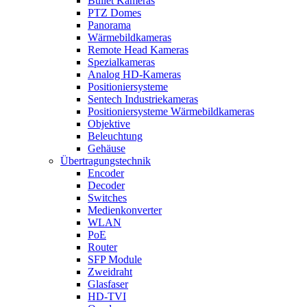
Bullet Kameras
PTZ Domes
Panorama
Wärmebildkameras
Remote Head Kameras
Spezialkameras
Analog HD-Kameras
Positioniersysteme
Sentech Industriekameras
Positioniersysteme Wärmebildkameras
Objektive
Beleuchtung
Gehäuse
Übertragungstechnik
Encoder
Decoder
Switches
Medienkonverter
WLAN
PoE
Router
SFP Module
Zweidraht
Glasfaser
HD-TVI