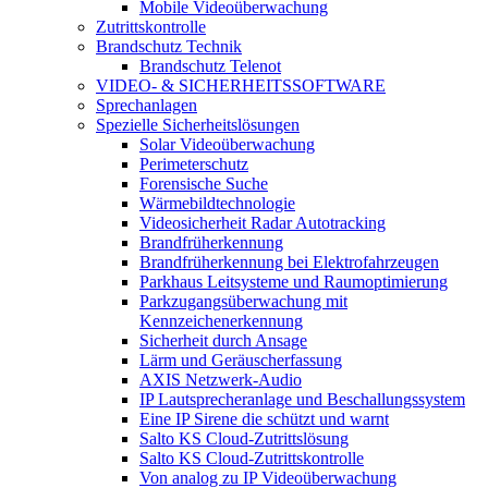
Mobile Videoüberwachung
Zutrittskontrolle
Brandschutz Technik
Brandschutz Telenot
VIDEO- & SICHERHEITSSOFTWARE
Sprechanlagen
Spezielle Sicherheitslösungen
Solar Videoüberwachung
Perimeterschutz
Forensische Suche
Wärmebildtechnologie
Videosicherheit Radar Autotracking​
Brandfrüherkennung
Brandfrüherkennung bei Elektrofahrzeugen
Parkhaus Leitsysteme und Raumoptimierung
Parkzugangsüberwachung mit
Kennzeichenerkennung
Sicherheit durch Ansage
Lärm und Geräuscherfassung
AXIS Netzwerk-Audio
IP Lautsprecheranlage und Beschallungssystem
Eine IP Sirene die schützt und warnt
Salto KS Cloud-Zutrittslösung
Salto KS Cloud-Zutrittskontrolle
Von analog zu IP Videoüberwachung