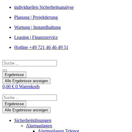
Zum
individuellen Sicherheitsanalyse
Inhalt
Planung | Projektierung
springen
Wartung | Instandhaltung
Leasing | Finanzservice
Hotline +49 721 46 46 49 51
Search
...
Ergebnisse
Alle Ergebnisse anzeigen
0,00
€
0
Warenkorb
Search
...
Ergebnisse
Alle Ergebnisse anzeigen
Sicherheitslösungen
Alarmanlagen
Alarmanlagen Telenot