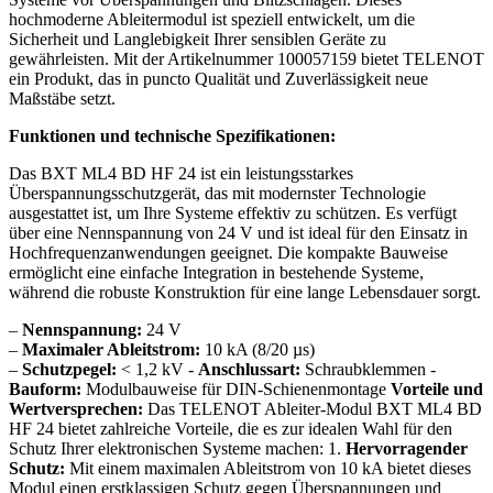
hochmoderne Ableitermodul ist speziell entwickelt, um die
Sicherheit und Langlebigkeit Ihrer sensiblen Geräte zu
gewährleisten. Mit der Artikelnummer 100057159 bietet TELENOT
ein Produkt, das in puncto Qualität und Zuverlässigkeit neue
Maßstäbe setzt.
Funktionen und technische Spezifikationen:
Das BXT ML4 BD HF 24 ist ein leistungsstarkes
Überspannungsschutzgerät, das mit modernster Technologie
ausgestattet ist, um Ihre Systeme effektiv zu schützen. Es verfügt
über eine Nennspannung von 24 V und ist ideal für den Einsatz in
Hochfrequenzanwendungen geeignet. Die kompakte Bauweise
ermöglicht eine einfache Integration in bestehende Systeme,
während die robuste Konstruktion für eine lange Lebensdauer sorgt.
–
Nennspannung:
24 V
–
Maximaler Ableitstrom:
10 kA (8/20 µs)
–
Schutzpegel:
< 1,2 kV -
Anschlussart:
Schraubklemmen -
Bauform:
Modulbauweise für DIN-Schienenmontage
Vorteile und
Wertversprechen:
Das TELENOT Ableiter-Modul BXT ML4 BD
HF 24 bietet zahlreiche Vorteile, die es zur idealen Wahl für den
Schutz Ihrer elektronischen Systeme machen: 1.
Hervorragender
Schutz:
Mit einem maximalen Ableitstrom von 10 kA bietet dieses
Modul einen erstklassigen Schutz gegen Überspannungen und