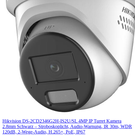
Hikvision DS-2CD2346G2H-IS2U/SL 4MP IP Turret Kamera
2.8mm Schwarz – Stroboskoplicht, Audio-Warnung, IR 30m, WDR
120dB, 2‑Wege‑Audio, H.265+, PoE, IP67