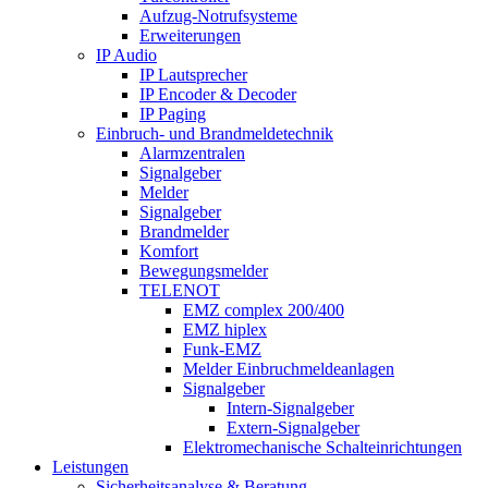
Aufzug-Notrufsysteme
Erweiterungen
IP Audio
IP Lautsprecher
IP Encoder & Decoder
IP Paging
Einbruch- und Brandmeldetechnik
Alarmzentralen
Signalgeber
Melder
Signalgeber
Brandmelder
Komfort
Bewegungsmelder
TELENOT
EMZ complex 200/400
EMZ hiplex
Funk-EMZ
Melder Einbruchmeldeanlagen
Signalgeber
Intern-Signalgeber
Extern-Signalgeber
Elektromechanische Schalteinrichtungen
Leistungen
Sicherheitsanalyse & Beratung