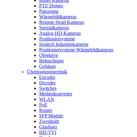
Bullet Kameras
PTZ Domes
Panorama
Wärmebildkameras
Remote Head Kameras
Spezialkameras
Analog HD-Kameras
Positioniersysteme
Sentech Industriekameras
Positioniersysteme Wärmebildkameras
Objektive
Beleuchtung
Gehäuse
Übertragungstechnik
Encoder
Decoder
Switches
Medienkonverter
WLAN
PoE
Router
SFP Module
Zweidraht
Glasfaser
HD-TVI