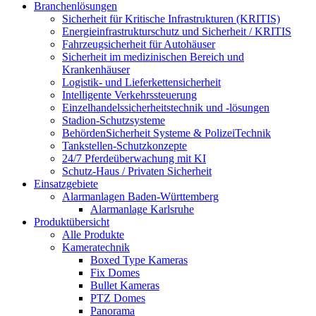
Branchenlösungen
Sicherheit für Kritische Infrastrukturen (KRITIS)
Energieinfrastrukturschutz und Sicherheit / KRITIS
Fahrzeugsicherheit für Autohäuser
Sicherheit im medizinischen Bereich und
Krankenhäuser
Logistik- und Lieferkettensicherheit
Intelligente Verkehrssteuerung
Einzelhandelssicherheitstechnik und -lösungen
Stadion-Schutzsysteme
BehördenSicherheit Systeme & PolizeiTechnik
Tankstellen-Schutzkonzepte​
24/7 Pferdeüberwachung mit KI
Schutz-Haus / Privaten Sicherheit
Einsatzgebiete
Alarmanlagen Baden-Württemberg
Alarmanlage Karlsruhe
Produktübersicht
Alle Produkte
Kameratechnik
Boxed Type Kameras
Fix Domes
Bullet Kameras
PTZ Domes
Panorama