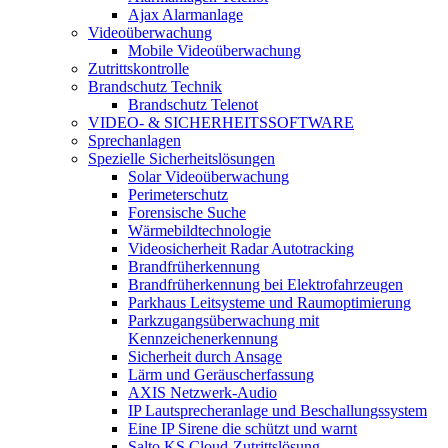
Ajax Alarmanlage
Videoüberwachung
Mobile Videoüberwachung
Zutrittskontrolle
Brandschutz Technik
Brandschutz Telenot
VIDEO- & SICHERHEITSSOFTWARE
Sprechanlagen
Spezielle Sicherheitslösungen
Solar Videoüberwachung
Perimeterschutz
Forensische Suche
Wärmebildtechnologie
Videosicherheit Radar Autotracking​
Brandfrüherkennung
Brandfrüherkennung bei Elektrofahrzeugen
Parkhaus Leitsysteme und Raumoptimierung
Parkzugangsüberwachung mit
Kennzeichenerkennung
Sicherheit durch Ansage
Lärm und Geräuscherfassung
AXIS Netzwerk-Audio
IP Lautsprecheranlage und Beschallungssystem
Eine IP Sirene die schützt und warnt
Salto KS Cloud-Zutrittslösung