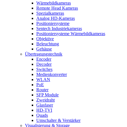
Wärmebildkameras
Remote Head Kameras
Spezialkameras
Analog HD-Kameras
Positioniersysteme
Sentech Industriekameras
Positioniersysteme Wärmebildkameras
Objektive
Beleuchtung
Gehäuse
Übertragungstechnik
Encoder
Decoder
Switches
Medienkonverter
WLAN
PoE
Router
SFP Module
Zweidraht
Glasfaser
HD-TVI
Quads
Umschalter & Verstärker
Visualisierung & Storage