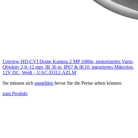
Uniview HD-CVI Dome Kamera 2 MP 1080p, motorisiertes Vario-
Objektiv 2,8–12 mm, IR 30 m, IP67 & IK10, integriertes Mikrofon,
12V DC, Weiß – UAC-D312-AZLM
Sie müssen sich
anmelden
bevor Sie die Preise sehen können.
zum Produkt