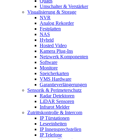
Quads
Umschalter & Verstärker
Visualisierung & Storage
NVR
Analog Rekorder
Festplatten
NAS
Hybrid
Hosted Video
Kamera Plug-Ins
Netzwerk Komponenten
Software
Monitore
Speicherkarten
VMS Hardware
Garantieverlängerungen
Sensorik & Perimeterschutz
Radar Detektoren
LiDAR Sensoren
Infrarot Melder
Zutrittskontrolle & Intercom
IP Türstationen
Leseeinheiten
IP Innensprechstellen
IP Telefone