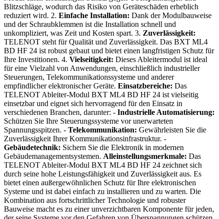
Blitzschläge, wodurch das Risiko von Geräteschäden erheblich
reduziert wird. 2.
Einfache Installation:
Dank der Modulbauweise
und der Schraubklemmen ist die Installation schnell und
unkompliziert, was Zeit und Kosten spart. 3.
Zuverlässigkeit:
TELENOT steht für Qualität und Zuverlässigkeit. Das BXT ML4
BD HF 24 ist robust gebaut und bietet einen langfristigen Schutz für
Ihre Investitionen. 4.
Vielseitigkeit:
Dieses Ableitermodul ist ideal
für eine Vielzahl von Anwendungen, einschließlich industrieller
Steuerungen, Telekommunikationssysteme und anderer
empfindlicher elektronischer Geräte.
Einsatzbereiche:
Das
TELENOT Ableiter-Modul BXT ML4 BD HF 24 ist vielseitig
einsetzbar und eignet sich hervorragend für den Einsatz in
verschiedenen Branchen, darunter: -
Industrielle Automatisierung:
Schützen Sie Ihre Steuerungssysteme vor unerwarteten
Spannungsspitzen. -
Telekommunikation:
Gewährleisten Sie die
Zuverlässigkeit Ihrer Kommunikationsinfrastruktur. -
Gebäudetechnik:
Sichern Sie die Elektronik in modernen
Gebäudemanagementsystemen.
Alleinstellungsmerkmale:
Das
TELENOT Ableiter-Modul BXT ML4 BD HF 24 zeichnet sich
durch seine hohe Leistungsfähigkeit und Zuverlässigkeit aus. Es
bietet einen außergewöhnlichen Schutz für Ihre elektronischen
Systeme und ist dabei einfach zu installieren und zu warten. Die
Kombination aus fortschrittlicher Technologie und robuster
Bauweise macht es zu einer unverzichtbaren Komponente für jeden,
der seine Systeme vor den Gefahren von Überspannungen schützen