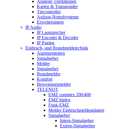
Analoge Türstationen
Karten & Transponder
Türcontroller
Aufzug-Notrufsysteme
Erweiterungen
IP Audio
IP Lautsprecher
IP Encoder & Decoder
IP Paging
Einbruch- und Brandmeldetechnik
Alarmzentralen
Signalgeber
Melder
Signalgeber
Brandmelder
Komfort
Bewegungsmelder
TELENOT
EMZ complex 200/400
EMZ hiplex
Funk-EMZ
Melder Einbruchmeldeanlagen
Signalgeber
Intern-Signalgeber
Extern-Signalgeber