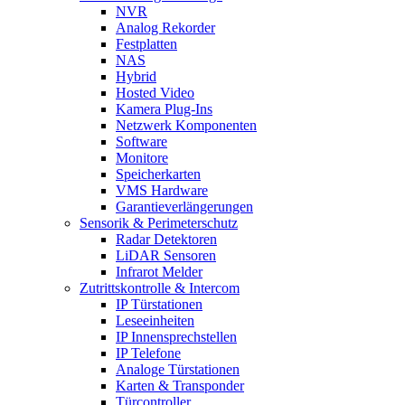
NVR
Analog Rekorder
Festplatten
NAS
Hybrid
Hosted Video
Kamera Plug-Ins
Netzwerk Komponenten
Software
Monitore
Speicherkarten
VMS Hardware
Garantieverlängerungen
Sensorik & Perimeterschutz
Radar Detektoren
LiDAR Sensoren
Infrarot Melder
Zutrittskontrolle & Intercom
IP Türstationen
Leseeinheiten
IP Innensprechstellen
IP Telefone
Analoge Türstationen
Karten & Transponder
Türcontroller