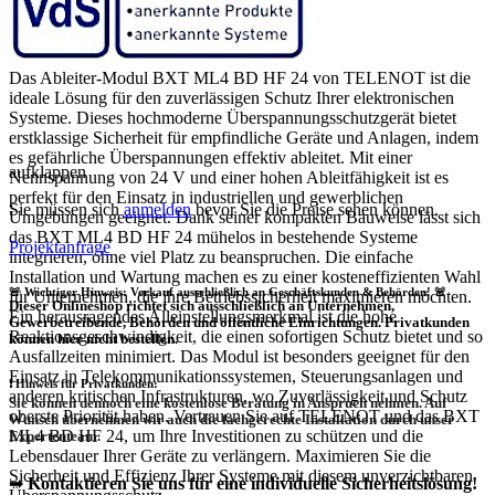
Das Ableiter-Modul BXT ML4 BD HF 24 von TELENOT ist die
ideale Lösung für den zuverlässigen Schutz Ihrer elektronischen
Systeme. Dieses hochmoderne Überspannungsschutzgerät bietet
erstklassige Sicherheit für empfindliche Geräte und Anlagen, indem
es gefährliche Überspannungen effektiv ableitet. Mit einer
aufklappen
Nennspannung von 24 V und einer hohen Ableitfähigkeit ist es
perfekt für den Einsatz in industriellen und gewerblichen
Sie müssen sich
anmelden
bevor Sie die Preise sehen können.
Umgebungen geeignet. Dank seiner kompakten Bauweise lässt sich
das BXT ML4 BD HF 24 mühelos in bestehende Systeme
Projektanfrage
integrieren, ohne viel Platz zu beanspruchen. Die einfache
Installation und Wartung machen es zu einer kosteneffizienten Wahl
🚨 Wichtiger Hinweis: Verkauf ausschließlich an Geschäftskunden & Behörden! 🚨
für Unternehmen, die ihre Betriebssicherheit maximieren möchten.
Dieser Onlineshop richtet sich
ausschließlich
an Unternehmen,
Ein herausragendes Alleinstellungsmerkmal ist die hohe
Gewerbetreibende, Behörden und öffentliche Einrichtungen.
Privatkunden
Reaktionsgeschwindigkeit, die einen sofortigen Schutz bietet und so
können hier nicht bestellen.
Ausfallzeiten minimiert. Das Modul ist besonders geeignet für den
Einsatz in Telekommunikationssystemen, Steuerungsanlagen und
❗
Hinweis für Privatkunden:
anderen kritischen Infrastrukturen, wo Zuverlässigkeit und Schutz
Sie können dennoch eine
kostenlose Beratung
in Anspruch nehmen. Auf
oberste Priorität haben. Vertrauen Sie auf TELENOT und das BXT
Wunsch übernehmen wir auch die
fachgerechte Installation
durch unser
ML4 BD HF 24, um Ihre Investitionen zu schützen und die
Expertenteam.
Lebensdauer Ihrer Geräte zu verlängern. Maximieren Sie die
Sicherheit und Effizienz Ihrer Systeme mit diesem unverzichtbaren
➡
Kontaktieren Sie uns für eine individuelle Sicherheitslösung!