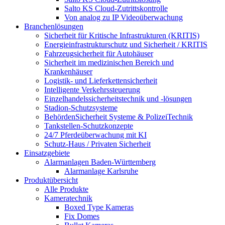
Salto KS Cloud-Zutrittskontrolle
Von analog zu IP Videoüberwachung
Branchenlösungen
Sicherheit für Kritische Infrastrukturen (KRITIS)
Energieinfrastrukturschutz und Sicherheit / KRITIS
Fahrzeugsicherheit für Autohäuser
Sicherheit im medizinischen Bereich und
Krankenhäuser
Logistik- und Lieferkettensicherheit
Intelligente Verkehrssteuerung
Einzelhandelssicherheitstechnik und -lösungen
Stadion-Schutzsysteme
BehördenSicherheit Systeme & PolizeiTechnik
Tankstellen-Schutzkonzepte​
24/7 Pferdeüberwachung mit KI
Schutz-Haus / Privaten Sicherheit
Einsatzgebiete
Alarmanlagen Baden-Württemberg
Alarmanlage Karlsruhe
Produktübersicht
Alle Produkte
Kameratechnik
Boxed Type Kameras
Fix Domes