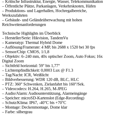
– Kritische Infrastruktur, Energie, Wasser, Telekommunikation
– Öffentliche Plätze, Parkanlagen, Verkehrsknoten, Häfen
– Produktions- und Lagerhallen, Hochregalbereiche,
Werkszufahrten
– Gebäude- und Geländeüberwachung mit hohen
Reichweitenanforderungen
Technische Highlights im Überblick
– Hersteller/Serie: Hikvision, TandemVu
– Kameratyp: Thermal Hybrid Dome
– Auflösung/Framerate: 4 MP, bis 2688 x 1520 bei 30 fps
– Sensor/Chip: CMOS, 1/1,8
– Objektiv: 6–240 mm, 40x optischer Zoom, Auto Fokus; 16x
Digital Zoom
– Sichtfeld horizontal: 59° bis 1,77°
– Lichtempfindlichkeit: 0,0003 Lux @ F1.3
– Tag/Nacht: ICR, Weißlicht
– Bildverbesserung: WDR 120 dB, BLC, HLC
– PTZ: 360° Schwenken, Zielanfahrt bis 160°/Sek.
– Videocodecs: H.264, H.265, M-JPEG
– Audio/Alarm: Audiounterstützung, Alarmeingänge
– Speicher: microSD-Kartenslot (Edge-Recording)
– Schutz/Klima: IP67, -40°C bis +70°C
– Montage: Deckenmontage, Dome klar
– Farbe: silbergrau