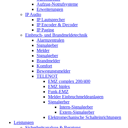
Aufzug-Notrufsysteme
Erweiterungen
IP Audio
IP Lautsprecher
IP Encoder & Decoder
IP Paging
Einbruch- und Brandmeldetechnik
Alarmzentralen
Signalgeber
Melder
Signalgeber
Brandmelder
Komfort
Bewegungsmelder
TELENOT
EMZ complex 200/400
EMZ hiplex
Funk-EMZ
Melder Einbruchmeldeanlagen
Signalgeber
Intern-Signalgeber
Extern-Signalgeber
Elektromechanische Schalteinrichtungen
Leistungen
Sicherheitsanalyse & Beratung