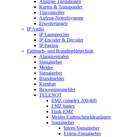
Analoge Türstationen
Karten & Transponder
Türcontroller
Aufzug-Notrufsysteme
Erweiterungen
IP Audio
IP Lautsprecher
IP Encoder & Decoder
IP Paging
Einbruch- und Brandmeldetechnik
Alarmzentralen
Signalgeber
Melder
Signalgeber
Brandmelder
Komfort
Bewegungsmelder
TELENOT
EMZ complex 200/400
EMZ hiplex
Funk-EMZ
Melder Einbruchmeldeanlagen
Signalgeber
Intern-Signalgeber
Extern-Signalgeber