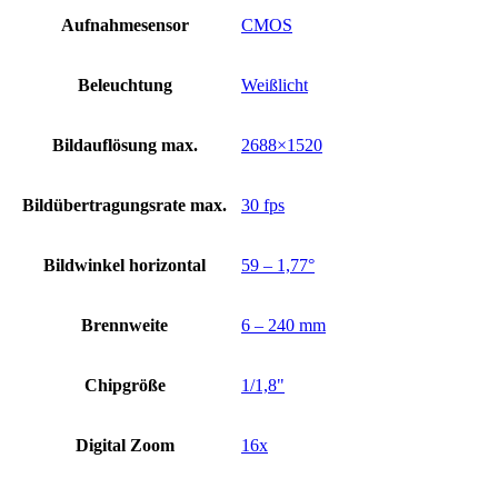
Aufnahmesensor
CMOS
Beleuchtung
Weißlicht
Bildauflösung max.
2688×1520
Bildübertragungsrate max.
30 fps
Bildwinkel horizontal
59 – 1,77°
Brennweite
6 – 240 mm
Chipgröße
1/1,8"
Digital Zoom
16x