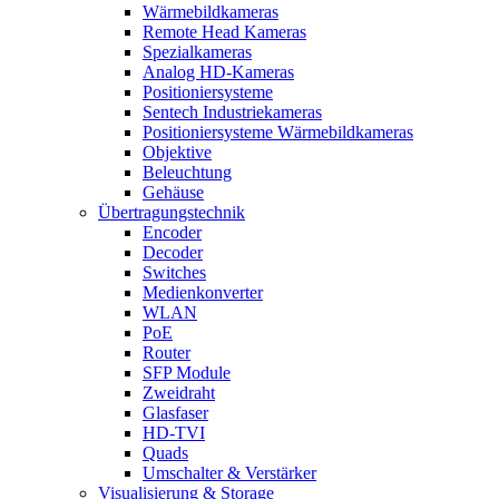
Wärmebildkameras
Remote Head Kameras
Spezialkameras
Analog HD-Kameras
Positioniersysteme
Sentech Industriekameras
Positioniersysteme Wärmebildkameras
Objektive
Beleuchtung
Gehäuse
Übertragungstechnik
Encoder
Decoder
Switches
Medienkonverter
WLAN
PoE
Router
SFP Module
Zweidraht
Glasfaser
HD-TVI
Quads
Umschalter & Verstärker
Visualisierung & Storage