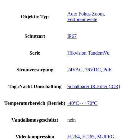
Auto Fokus Zoom
,
Objektiv Typ
Festbrennweite
Schutzart
IP67
Serie
Hikvision TandemVu
Stromversorgung
24VAC
,
36VDC
,
PoE
Tag-/Nacht-Umschaltung
Schaltbarer IR-Filter (ICR)
Temperaturbereich (Betrieb)
-40°C ~ +70°C
Vandalismusgeschützt
nein
Videokompression
H.264
,
H.265
,
M-JPEG