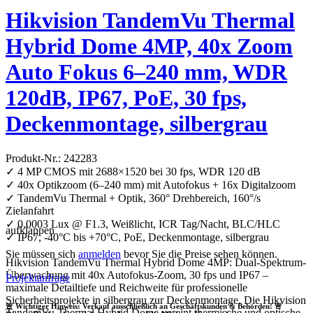
Hikvision TandemVu Thermal
Hybrid Dome 4MP, 40x Zoom
Auto Fokus 6–240 mm, WDR
120dB, IP67, PoE, 30 fps,
Deckenmontage, silbergrau
Produkt-Nr.: 242283
✓ 4 MP CMOS mit 2688×1520 bei 30 fps, WDR 120 dB
✓ 40x Optikzoom (6–240 mm) mit Autofokus + 16x Digitalzoom
✓ TandemVu Thermal + Optik, 360° Drehbereich, 160°/s
Zielanfahrt
✓ 0,0003 Lux @ F1.3, Weißlicht, ICR Tag/Nacht, BLC/HLC
aufklappen
✓ IP67, -40°C bis +70°C, PoE, Deckenmontage, silbergrau
Sie müssen sich
anmelden
bevor Sie die Preise sehen können.
Hikvision TandemVu Thermal Hybrid Dome 4MP: Dual-Spektrum-
Überwachung mit 40x Autofokus-Zoom, 30 fps und IP67 –
Projektanfrage
maximale Detailtiefe und Reichweite für professionelle
Sicherheitsprojekte in silbergrau zur Deckenmontage. Die Hikvision
🚨 Wichtiger Hinweis: Verkauf ausschließlich an Geschäftskunden & Behörden! 🚨
TandemVu Thermal Hybrid Dome vereint thermische und optische