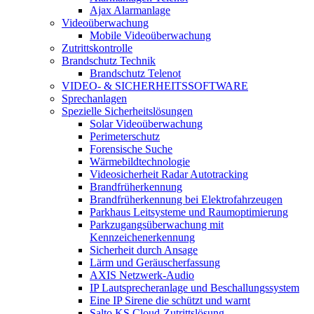
Ajax Alarmanlage
Videoüberwachung
Mobile Videoüberwachung
Zutrittskontrolle
Brandschutz Technik
Brandschutz Telenot
VIDEO- & SICHERHEITSSOFTWARE
Sprechanlagen
Spezielle Sicherheitslösungen
Solar Videoüberwachung
Perimeterschutz
Forensische Suche
Wärmebildtechnologie
Videosicherheit Radar Autotracking​
Brandfrüherkennung
Brandfrüherkennung bei Elektrofahrzeugen
Parkhaus Leitsysteme und Raumoptimierung
Parkzugangsüberwachung mit
Kennzeichenerkennung
Sicherheit durch Ansage
Lärm und Geräuscherfassung
AXIS Netzwerk-Audio
IP Lautsprecheranlage und Beschallungssystem
Eine IP Sirene die schützt und warnt
Salto KS Cloud-Zutrittslösung