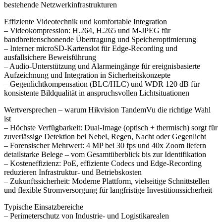
bestehende Netzwerkinfrastrukturen
Effiziente Videotechnik und komfortable Integration
– Videokompression: H.264, H.265 und M-JPEG für
bandbreitenschonende Übertragung und Speicheroptimierung
– Interner microSD-Kartenslot für Edge-Recording und
ausfallsichere Beweisführung
– Audio-Unterstützung und Alarmeingänge für ereignisbasierte
Aufzeichnung und Integration in Sicherheitskonzepte
– Gegenlichtkompensation (BLC/HLC) und WDR 120 dB für
konsistente Bildqualität in anspruchsvollen Lichtsituationen
Wertversprechen – warum Hikvision TandemVu die richtige Wahl
ist
– Höchste Verfügbarkeit: Dual-Image (optisch + thermisch) sorgt für
zuverlässige Detektion bei Nebel, Regen, Nacht oder Gegenlicht
– Forensischer Mehrwert: 4 MP bei 30 fps und 40x Zoom liefern
detailstarke Belege – vom Gesamtüberblick bis zur Identifikation
– Kosteneffizienz: PoE, effiziente Codecs und Edge-Recording
reduzieren Infrastruktur- und Betriebskosten
– Zukunftssicherheit: Moderne Plattform, vielseitige Schnittstellen
und flexible Stromversorgung für langfristige Investitionssicherheit
Typische Einsatzbereiche
– Perimeterschutz von Industrie- und Logistikarealen