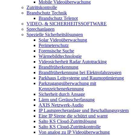
Mobile Videoüberwachung
Zutrittskontrolle
Brandschutz Technik
Brandschutz Telenot
VIDEO- & SICHERHEITSSOFTWARE
Sprechanlagen
Spezielle Sicherheitslösungen
Solar Videoüberwachung
Perimeterschutz
Forensische Suche
Wärmebildtechnologie
Videosicherheit Radar Autotracking​
Brandfrüherkennung
Brandfrüherkennung bei Elektrofahrzeugen
Parkhaus Leitsysteme und Raumoptimierung
Parkzugangsüberwachung mit
Kennzeichenerkennung
Sicherheit durch Ansage
Lärm und Geräuscherfassung
AXIS Netzwerk-Audio
IP Lautsprecheranlage und Beschallungssystem
Eine IP Sirene die schützt und warnt
Salto KS Cloud-Zutrittslösung
Salto KS Cloud-Zutrittskontrolle
Von analog zu IP Videoüberwachung