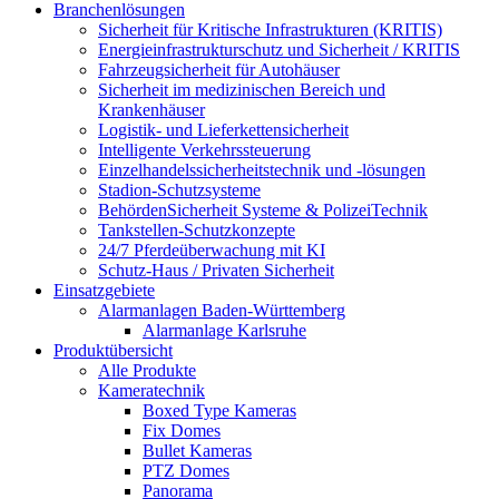
Branchenlösungen
Sicherheit für Kritische Infrastrukturen (KRITIS)
Energieinfrastrukturschutz und Sicherheit / KRITIS
Fahrzeugsicherheit für Autohäuser
Sicherheit im medizinischen Bereich und
Krankenhäuser
Logistik- und Lieferkettensicherheit
Intelligente Verkehrssteuerung
Einzelhandelssicherheitstechnik und -lösungen
Stadion-Schutzsysteme
BehördenSicherheit Systeme & PolizeiTechnik
Tankstellen-Schutzkonzepte​
24/7 Pferdeüberwachung mit KI
Schutz-Haus / Privaten Sicherheit
Einsatzgebiete
Alarmanlagen Baden-Württemberg
Alarmanlage Karlsruhe
Produktübersicht
Alle Produkte
Kameratechnik
Boxed Type Kameras
Fix Domes
Bullet Kameras
PTZ Domes
Panorama