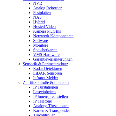
NVR
Analog Rekorder
Festplatten
NAS
Hybrid
Hosted Video
Kamera Plug-Ins
Netzwerk Komponenten
Software
Monitore
Speicherkarten
VMS Hardware
Garantieverlängerungen
Sensorik & Perimeterschutz
Radar Detektoren
LiDAR Sensoren
Infrarot Melder
Zutrittskontrolle & Intercom
IP Türstationen
Leseeinheiten
IP Innensprechstellen
IP Telefone
Analoge Türstationen
Karten & Transponder
Türcontroller