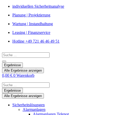
Zum
individuellen Sicherheitsanalyse
Inhalt
Planung | Projektierung
springen
Wartung | Instandhaltung
Leasing | Finanzservice
Hotline +49 721 46 46 49 51
Search
...
Ergebnisse
Alle Ergebnisse anzeigen
0,00
€
0
Warenkorb
Search
...
Ergebnisse
Alle Ergebnisse anzeigen
Sicherheitslösungen
Alarmanlagen
Alarmanlagen Telenot