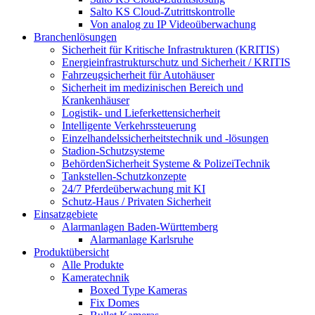
Salto KS Cloud-Zutrittskontrolle
Von analog zu IP Videoüberwachung
Branchenlösungen
Sicherheit für Kritische Infrastrukturen (KRITIS)
Energieinfrastrukturschutz und Sicherheit / KRITIS
Fahrzeugsicherheit für Autohäuser
Sicherheit im medizinischen Bereich und
Krankenhäuser
Logistik- und Lieferkettensicherheit
Intelligente Verkehrssteuerung
Einzelhandelssicherheitstechnik und -lösungen
Stadion-Schutzsysteme
BehördenSicherheit Systeme & PolizeiTechnik
Tankstellen-Schutzkonzepte​
24/7 Pferdeüberwachung mit KI
Schutz-Haus / Privaten Sicherheit
Einsatzgebiete
Alarmanlagen Baden-Württemberg
Alarmanlage Karlsruhe
Produktübersicht
Alle Produkte
Kameratechnik
Boxed Type Kameras
Fix Domes