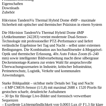
Eigenschaften
Downloads
Zubehör
Hikvision TandemVu Thermal Hybrid Dome 4MP – maximale
Sicherheit mit optischer und thermischer Präzision in einem System
Die Hikvision TandemVu Thermal Hybrid Dome 4MP
(Artikelnummer 242283) vereint modernste Dual-Sensor-
Technologie mit professioneller PTZ-Performance und liefert
verlässliche Ergebnisse bei Tag und Nacht – selbst unter extremen
Bedingungen. Die Kombination aus hochauflösender 4-Megapixel-
Optik und thermischer Erfassung, 40x Auto Fokus Zoom (6–240
mm) sowie intelligenter Bildverarbeitung macht diese silbergraue
Deckenmontage-Kamera zur ersten Wahl für anspruchsvolle
Überwachungsszenarien in Industrie, kritischer Infrastruktur,
Perimeterschutz, Logistik, Verkehr und kommunalen
Anwendungen.
Starke Bildqualität – sichtbar mehr Details bei Tag und Nacht
– 4 MP CMOS-Sensor (1/1,8) mit maximal 2688 x 1520 Pixeln für
gestochen scharfe, detailreiche Aufnahmen
– 30 fps für flüssige Live-Bilder und forensisch verwertbare
Sequenzen
– Exzellente Lichtempfindlichkeit von 0,0003 Lux @ F1.3 für klare