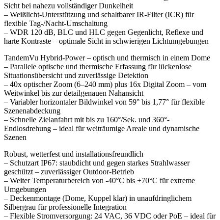
Sicht bei nahezu vollständiger Dunkelheit
– Weißlicht-Unterstützung und schaltbarer IR-Filter (ICR) für
flexible Tag-/Nacht-Umschaltung
– WDR 120 dB, BLC und HLC gegen Gegenlicht, Reflexe und
harte Kontraste – optimale Sicht in schwierigen Lichtumgebungen
TandemVu Hybrid-Power – optisch und thermisch in einem Dome
– Parallele optische und thermische Erfassung für lückenlose
Situationsübersicht und zuverlässige Detektion
– 40x optischer Zoom (6–240 mm) plus 16x Digital Zoom – vom
Weitwinkel bis zur detailgenauen Nahansicht
– Variabler horizontaler Bildwinkel von 59° bis 1,77° für flexible
Szenenabdeckung
– Schnelle Zielanfahrt mit bis zu 160°/Sek. und 360°-
Endlosdrehung – ideal für weiträumige Areale und dynamische
Szenen
Robust, wetterfest und installationsfreundlich
– Schutzart IP67: staubdicht und gegen starkes Strahlwasser
geschützt – zuverlässiger Outdoor-Betrieb
– Weiter Temperaturbereich von -40°C bis +70°C für extreme
Umgebungen
– Deckenmontage (Dome, Kuppel klar) in unaufdringlichem
Silbergrau für professionelle Integration
– Flexible Stromversorgung: 24 VAC, 36 VDC oder PoE – ideal für