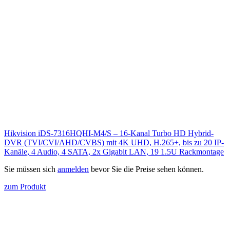
Hikvision iDS-7316HQHI-M4/S – 16‑Kanal Turbo HD Hybrid-
DVR (TVI/CVI/AHD/CVBS) mit 4K UHD, H.265+, bis zu 20 IP-
Kanäle, 4 Audio, 4 SATA, 2x Gigabit LAN, 19 1.5U Rackmontage
Sie müssen sich
anmelden
bevor Sie die Preise sehen können.
zum Produkt