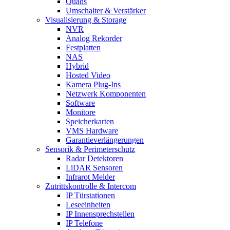
Quads
Umschalter & Verstärker
Visualisierung & Storage
NVR
Analog Rekorder
Festplatten
NAS
Hybrid
Hosted Video
Kamera Plug-Ins
Netzwerk Komponenten
Software
Monitore
Speicherkarten
VMS Hardware
Garantieverlängerungen
Sensorik & Perimeterschutz
Radar Detektoren
LiDAR Sensoren
Infrarot Melder
Zutrittskontrolle & Intercom
IP Türstationen
Leseeinheiten
IP Innensprechstellen
IP Telefone