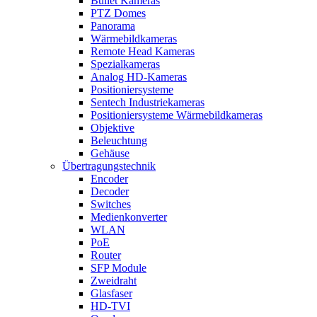
Bullet Kameras
PTZ Domes
Panorama
Wärmebildkameras
Remote Head Kameras
Spezialkameras
Analog HD-Kameras
Positioniersysteme
Sentech Industriekameras
Positioniersysteme Wärmebildkameras
Objektive
Beleuchtung
Gehäuse
Übertragungstechnik
Encoder
Decoder
Switches
Medienkonverter
WLAN
PoE
Router
SFP Module
Zweidraht
Glasfaser
HD-TVI