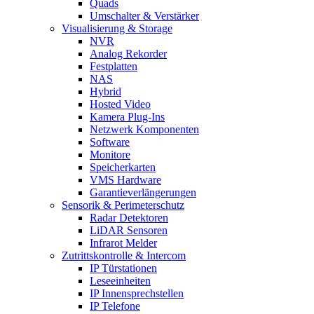
Quads
Umschalter & Verstärker
Visualisierung & Storage
NVR
Analog Rekorder
Festplatten
NAS
Hybrid
Hosted Video
Kamera Plug-Ins
Netzwerk Komponenten
Software
Monitore
Speicherkarten
VMS Hardware
Garantieverlängerungen
Sensorik & Perimeterschutz
Radar Detektoren
LiDAR Sensoren
Infrarot Melder
Zutrittskontrolle & Intercom
IP Türstationen
Leseeinheiten
IP Innensprechstellen
IP Telefone