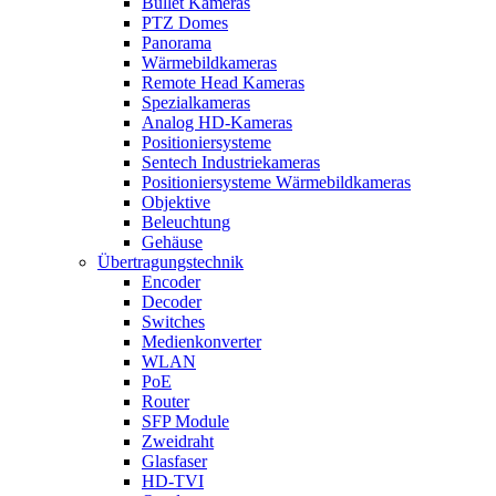
Bullet Kameras
PTZ Domes
Panorama
Wärmebildkameras
Remote Head Kameras
Spezialkameras
Analog HD-Kameras
Positioniersysteme
Sentech Industriekameras
Positioniersysteme Wärmebildkameras
Objektive
Beleuchtung
Gehäuse
Übertragungstechnik
Encoder
Decoder
Switches
Medienkonverter
WLAN
PoE
Router
SFP Module
Zweidraht
Glasfaser
HD-TVI