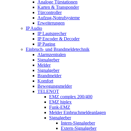
Analoge Türstationen
Karten & Transponder
Türcontroller
Aufzug-Notrufsysteme
Erweiterungen
IP Audio
IP Lautsprecher
IP Encoder & Decoder
IP Paging
Einbruch- und Brandmeldetechnik
Alarmzentralen
Signalgeber
Melder
Signalgeber
Brandmelder
Komfort
Bewegungsmelder
TELENOT
EMZ complex 200/400
EMZ hiplex
Funk-EMZ
Melder Einbruchmeldeanlagen
Signalgeber
Intern-Signalgeber
Extern-Signalgeber