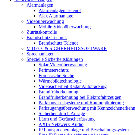
Alarmanlagen
Alarmanlagen Telenot
Ajax Alarmanlage
Videoüberwachung
Mobile Videoüberwachung
Zutrittskontrolle
Brandschutz Technik
Brandschutz Telenot
VIDEO- & SICHERHEITSSOFTWARE
Sprechanlagen
Spezielle Sicherheitslösungen
Solar Videoüberwachung
Perimeterschutz
Forensische Suche
Wärmebildtechnologie
Videosicherheit Radar Autotracking​
Brandfrüherkennung
Brandfrüherkennung bei Elektrofahrzeugen
Parkhaus Leitsysteme und Raumoptimierung
Parkzugangsüberwachung mit Kennzeichenerken
Sicherheit durch Ansage
Lärm und Geräuscherfassung
AXIS Netzwerk-Audio
IP Lautsprecheranlage und Beschallungssystem