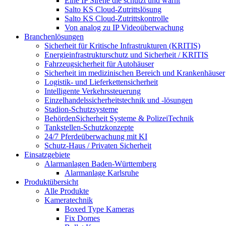
Eine IP Sirene die schützt und warnt
Salto KS Cloud-Zutrittslösung
Salto KS Cloud-Zutrittskontrolle
Von analog zu IP Videoüberwachung
Branchenlösungen
Sicherheit für Kritische Infrastrukturen (KRITIS)
Energieinfrastrukturschutz und Sicherheit / KRITIS
Fahrzeugsicherheit für Autohäuser
Sicherheit im medizinischen Bereich und Krankenhäuser
Logistik- und Lieferkettensicherheit
Intelligente Verkehrssteuerung
Einzelhandelssicherheitstechnik und -lösungen
Stadion-Schutzsysteme
BehördenSicherheit Systeme & PolizeiTechnik
Tankstellen-Schutzkonzepte​
24/7 Pferdeüberwachung mit KI
Schutz-Haus / Privaten Sicherheit
Einsatzgebiete
Alarmanlagen Baden-Württemberg
Alarmanlage Karlsruhe
Produktübersicht
Alle Produkte
Kameratechnik
Boxed Type Kameras
Fix Domes