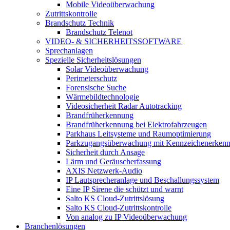
Mobile Videoüberwachung
Zutrittskontrolle
Brandschutz Technik
Brandschutz Telenot
VIDEO- & SICHERHEITSSOFTWARE
Sprechanlagen
Spezielle Sicherheitslösungen
Solar Videoüberwachung
Perimeterschutz
Forensische Suche
Wärmebildtechnologie
Videosicherheit Radar Autotracking​
Brandfrüherkennung
Brandfrüherkennung bei Elektrofahrzeugen
Parkhaus Leitsysteme und Raumoptimierung
Parkzugangsüberwachung mit Kennzeichenerken
Sicherheit durch Ansage
Lärm und Geräuscherfassung
AXIS Netzwerk-Audio
IP Lautsprecheranlage und Beschallungssystem
Eine IP Sirene die schützt und warnt
Salto KS Cloud-Zutrittslösung
Salto KS Cloud-Zutrittskontrolle
Von analog zu IP Videoüberwachung
Branchenlösungen