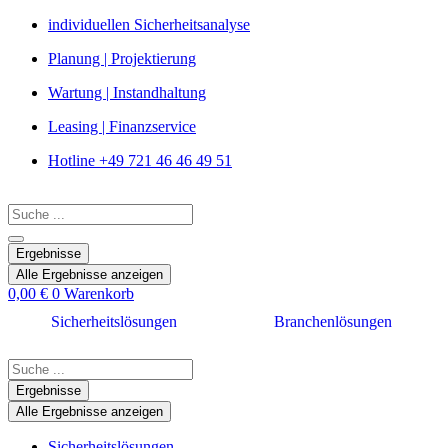
Zum
individuellen Sicherheitsanalyse
Inhalt
Planung | Projektierung
springen
Wartung | Instandhaltung
Leasing | Finanzservice
Hotline +49 721 46 46 49 51
Search
...
Ergebnisse
Alle Ergebnisse anzeigen
0,00
€
0
Warenkorb
Sicherheitslösungen
Branchenlösungen
Search
...
Ergebnisse
Alle Ergebnisse anzeigen
Sicherheitslösungen