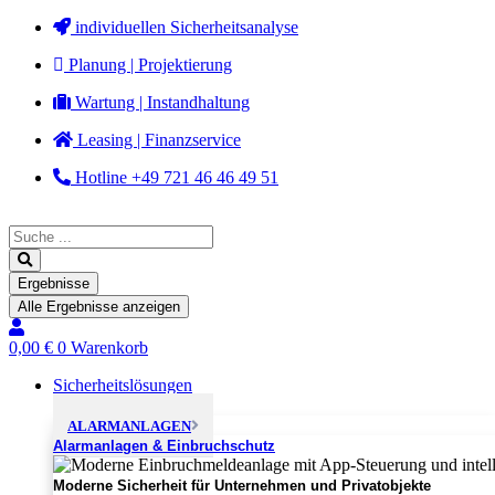
Zum
individuellen Sicherheitsanalyse
Inhalt
Planung | Projektierung
springen
Wartung | Instandhaltung
Leasing | Finanzservice
Hotline +49 721 46 46 49 51
Search
...
Ergebnisse
Alle Ergebnisse anzeigen
0,00
€
0
Warenkorb
Sicherheitslösungen
ALARMANLAGEN
Alarmanlagen & Einbruchschutz
Moderne Sicherheit für Unternehmen und Privatobjekte