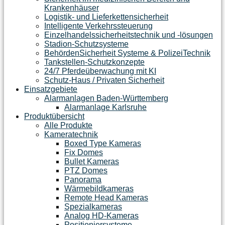
Krankenhäuser
Logistik- und Lieferkettensicherheit
Intelligente Verkehrssteuerung
Einzelhandelssicherheitstechnik und -lösungen
Stadion-Schutzsysteme
BehördenSicherheit Systeme & PolizeiTechnik
Tankstellen-Schutzkonzepte​
24/7 Pferdeüberwachung mit KI
Schutz-Haus / Privaten Sicherheit
Einsatzgebiete
Alarmanlagen Baden-Württemberg
Alarmanlage Karlsruhe
Produktübersicht
Alle Produkte
Kameratechnik
Boxed Type Kameras
Fix Domes
Bullet Kameras
PTZ Domes
Panorama
Wärmebildkameras
Remote Head Kameras
Spezialkameras
Analog HD-Kameras
Positioniersysteme