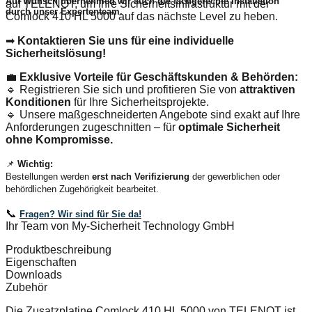
Auf Wunsch übernehmen wir auch die
fachgerechte Installation
auf TELENOT, um Ihre Sicherheitsinfrastruktur mit der
durch unser Expertenteam.
Comlock 410 HL 5000 auf das nächste Level zu heben.
➡
Kontaktieren Sie uns für eine individuelle
Sicherheitslösung!
💼
Exklusive Vorteile für Geschäftskunden & Behörden:
🔹 Registrieren Sie sich und profitieren Sie von
attraktiven
Konditionen
für Ihre Sicherheitsprojekte.
🔹 Unsere maßgeschneiderten Angebote sind exakt auf Ihre
Anforderungen zugeschnitten – für
optimale Sicherheit
ohne Kompromisse.
📌
Wichtig:
Bestellungen werden
erst nach Verifizierung
der gewerblichen oder
behördlichen Zugehörigkeit bearbeitet.
📞
Fragen? Wir sind für Sie da!
Ihr Team von My-Sicherheit Technology GmbH
Produktbeschreibung
Eigenschaften
Downloads
Zubehör
Die Zusatzplatine Comlock 410 HL 5000 von TELENOT ist