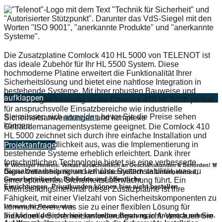
Die Zusatzplatine Comlock 410 HL 5000 von TELENOT ist
das ideale Zubehör für Ihr HL 5500 System. Diese
hochmoderne Platine erweitert die Funktionalität Ihrer
Sicherheitslösung und bietet eine nahtlose Integration in
bestehende Systeme. Mit ihrer robusten Bauweise und
aufklappen
zuverlässigen Leistung ist die Comlock 410 HL 5000 perfekt
für anspruchsvolle Einsatzbereiche wie industrielle
Sie müssen sich
anmelden
bevor Sie die Preise sehen
Sicherheitsanwendungen und komplexe
können.
Gebäudemanagementsysteme geeignet. Die Comlock 410
HL 5000 zeichnet sich durch ihre einfache Installation und
Benutzerfreundlichkeit aus, was die Implementierung in
Projektanfrage
bestehende Systeme erheblich erleichtert. Dank ihrer
fortschrittlichen Technologie bietet sie eine verbesserte
🚨 Wichtiger Hinweis: Verkauf ausschließlich an Geschäftskunden & Behörden! 🚨
Signalverarbeitung und erhöhte Systemstabilität, was zu
Dieser Onlineshop richtet sich
ausschließlich
an Unternehmen,
Gewerbetreibende, Behörden und öffentliche
einer optimierten Sicherheitsüberwachung führt. Ein
Einrichtungen.
Privatkunden können hier nicht bestellen.
Alleinstellungsmerkmal dieser Zusatzplatine ist ihre
Fähigkeit, mit einer Vielzahl von Sicherheitskomponenten zu
kommunizieren, was sie zu einer flexiblen Lösung für
❗
Hinweis für Privatkunden:
Sie können dennoch eine
kostenlose Beratung
in Anspruch nehmen.
individuelle Sicherheitsanforderungen macht. Vertrauen Sie