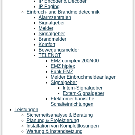
IP Encoder & Decoder
IP Paging
Einbruch- und Brandmeldetechnik
Alarmzentralen
Signalgeber
Melder
Signalgeber
Brandmelder
Komfort
Bewegungsmelder
TELENOT
EMZ complex 200/400
EMZ hiplex
Funk-EMZ
Melder Einbruchmeldeanlagen
Signalgeber
Intern-Signalgeber
Extern-Signalgeber
Elektromechanische
Schalteinrichtungen
Leistungen
Sicherheitsanalyse & Beratung
Planung & Projektierung​
Installation von Komplettlösungen
Wartung & Instandsetzung