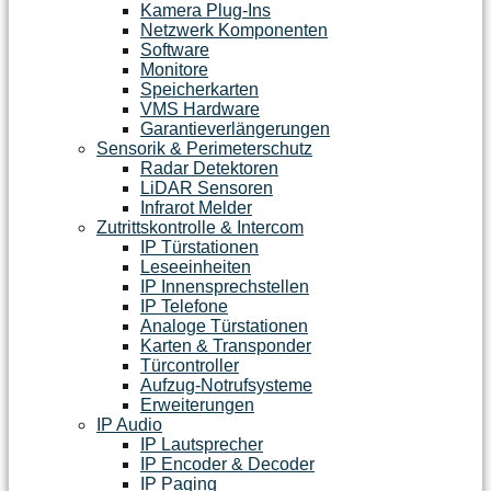
Kamera Plug-Ins
Netzwerk Komponenten
Software
Monitore
Speicherkarten
VMS Hardware
Garantieverlängerungen
Sensorik & Perimeterschutz
Radar Detektoren
LiDAR Sensoren
Infrarot Melder
Zutrittskontrolle & Intercom
IP Türstationen
Leseeinheiten
IP Innensprechstellen
IP Telefone
Analoge Türstationen
Karten & Transponder
Türcontroller
Aufzug-Notrufsysteme
Erweiterungen
IP Audio
IP Lautsprecher
IP Encoder & Decoder
IP Paging