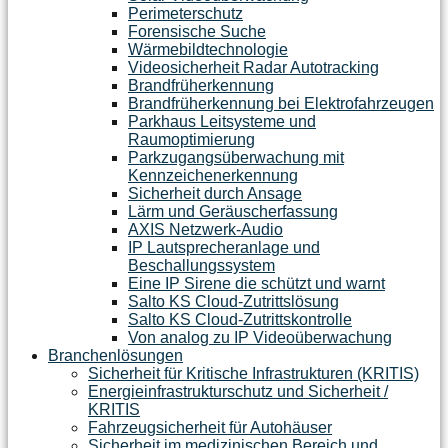
Perimeterschutz
Forensische Suche
Wärmebildtechnologie
Videosicherheit Radar Autotracking​
Brandfrüherkennung
Brandfrüherkennung bei Elektrofahrzeugen
Parkhaus Leitsysteme und
Raumoptimierung
Parkzugangsüberwachung mit
Kennzeichenerkennung
Sicherheit durch Ansage
Lärm und Geräuscherfassung
AXIS Netzwerk-Audio
IP Lautsprecheranlage und
Beschallungssystem
Eine IP Sirene die schützt und warnt
Salto KS Cloud-Zutrittslösung
Salto KS Cloud-Zutrittskontrolle
Von analog zu IP Videoüberwachung
Branchenlösungen
Sicherheit für Kritische Infrastrukturen (KRITIS)
Energieinfrastrukturschutz und Sicherheit /
KRITIS
Fahrzeugsicherheit für Autohäuser
Sicherheit im medizinischen Bereich und