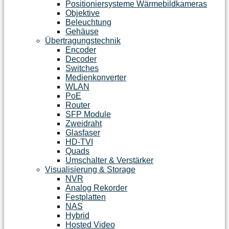
Positioniersysteme Wärmebildkameras
Objektive
Beleuchtung
Gehäuse
Übertragungstechnik
Encoder
Decoder
Switches
Medienkonverter
WLAN
PoE
Router
SFP Module
Zweidraht
Glasfaser
HD-TVI
Quads
Umschalter & Verstärker
Visualisierung & Storage
NVR
Analog Rekorder
Festplatten
NAS
Hybrid
Hosted Video