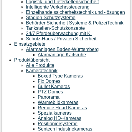
Logistik- und Lieferkettensicherheit
Intelligente Verkehrssteuerung
Einzelhandelssicherheitstechnik und -lösungen
Stadion-Schutzsysteme
BehördenSicherheit Systeme & PolizeiTechnik
Tankstellen-Schutzkonzepte​
24/7 Pferdeüberwachung mit KI
Schutz-Haus / Privaten Sicherheit
Einsatzgebiete
Alarmanlagen Baden-Württemberg
Alarmanlage Karlsruhe
Produktübersicht
Alle Produkte
Kameratechnik
Boxed Type Kameras
Fix Domes
Bullet Kameras
PTZ Domes
Panorama
Wärmebildkameras
Remote Head Kameras
Spezialkameras
Analog HD-Kameras
Positioniersysteme
Sentech Industriekameras