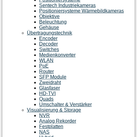
Sentech Industriekameras
Positioniersysteme Wärmebildkameras
Objektive
Beleuchtung
Gehäuse
Übertragungstechnik
Encoder
Decoder
Switches
Medienkonverter
WLAN
PoE
Router
SFP Module
Zweidraht
Glasfaser
HD-TVI
Quads
Umschalter & Verstärker
Visualisierung & Storage
NVR
Analog Rekorder
Festplatten
NAS