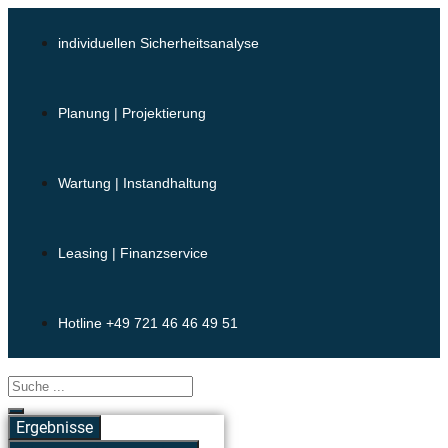
Zum
Inhalt
individuellen Sicherheitsanalyse
springen
Planung | Projektierung
Wartung | Instandhaltung
Leasing | Finanzservice
Hotline +49 721 46 46 49 51
Search
...
Ergebnisse