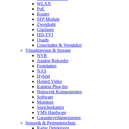
WLAN
PoE
Router
SFP Module
Zweidraht
Glasfaser
HD-TVI
Quads
Umschalter & Verstärker
Visualisierung & Storage
NVR
Analog Rekorder
Festplatten
NAS
Hybrid
Hosted Video
Kamera Plug-Ins
Netzwerk Komponenten
Software
Monitore
Speicherkarten
VMS Hardware
Garantieverlängerungen
Sensorik & Perimeterschutz
Radar Detektoren