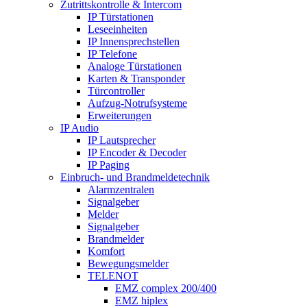
Zutrittskontrolle & Intercom
IP Türstationen
Leseeinheiten
IP Innensprechstellen
IP Telefone
Analoge Türstationen
Karten & Transponder
Türcontroller
Aufzug-Notrufsysteme
Erweiterungen
IP Audio
IP Lautsprecher
IP Encoder & Decoder
IP Paging
Einbruch- und Brandmeldetechnik
Alarmzentralen
Signalgeber
Melder
Signalgeber
Brandmelder
Komfort
Bewegungsmelder
TELENOT
EMZ complex 200/400
EMZ hiplex