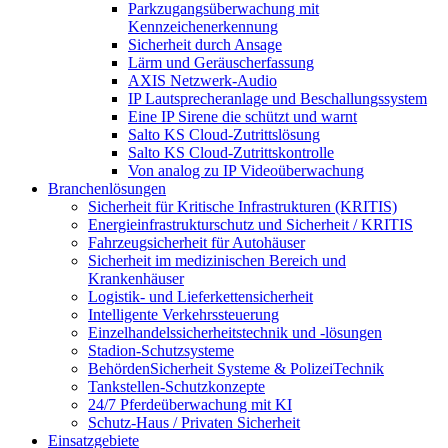
Parkzugangsüberwachung mit
Kennzeichenerkennung
Sicherheit durch Ansage
Lärm und Geräuscherfassung
AXIS Netzwerk-Audio
IP Lautsprecheranlage und Beschallungssystem
Eine IP Sirene die schützt und warnt
Salto KS Cloud-Zutrittslösung
Salto KS Cloud-Zutrittskontrolle
Von analog zu IP Videoüberwachung
Branchenlösungen
Sicherheit für Kritische Infrastrukturen (KRITIS)
Energieinfrastrukturschutz und Sicherheit / KRITIS
Fahrzeugsicherheit für Autohäuser
Sicherheit im medizinischen Bereich und
Krankenhäuser
Logistik- und Lieferkettensicherheit
Intelligente Verkehrssteuerung
Einzelhandelssicherheitstechnik und -lösungen
Stadion-Schutzsysteme
BehördenSicherheit Systeme & PolizeiTechnik
Tankstellen-Schutzkonzepte​
24/7 Pferdeüberwachung mit KI
Schutz-Haus / Privaten Sicherheit
Einsatzgebiete