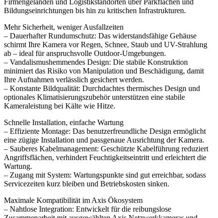
Firmengeländen und Logistikstandorten über Parkflächen und
Bildungseinrichtungen bis hin zu kritischen Infrastrukturen.
Mehr Sicherheit, weniger Ausfallzeiten
– Dauerhafter Rundumschutz: Das widerstandsfähige Gehäuse
schirmt Ihre Kamera vor Regen, Schnee, Staub und UV-Strahlung
ab – ideal für anspruchsvolle Outdoor-Umgebungen.
– Vandalismushemmendes Design: Die stabile Konstruktion
minimiert das Risiko von Manipulation und Beschädigung, damit
Ihre Aufnahmen verlässlich gesichert werden.
– Konstante Bildqualität: Durchdachtes thermisches Design und
optionales Klimatisierungszubehör unterstützen eine stabile
Kameraleistung bei Kälte wie Hitze.
Schnelle Installation, einfache Wartung
– Effiziente Montage: Das benutzerfreundliche Design ermöglicht
eine zügige Installation und passgenaue Ausrichtung der Kamera.
– Sauberes Kabelmanagement: Geschützte Kabelführung reduziert
Angriffsflächen, verhindert Feuchtigkeitseintritt und erleichtert die
Wartung.
– Zugang mit System: Wartungspunkte sind gut erreichbar, sodass
Servicezeiten kurz bleiben und Betriebskosten sinken.
Maximale Kompatibilität im Axis Ökosystem
– Nahtlose Integration: Entwickelt für die reibungslose
Zusammenarbeit mit ausgewählten Axis Netzwerkkameras und