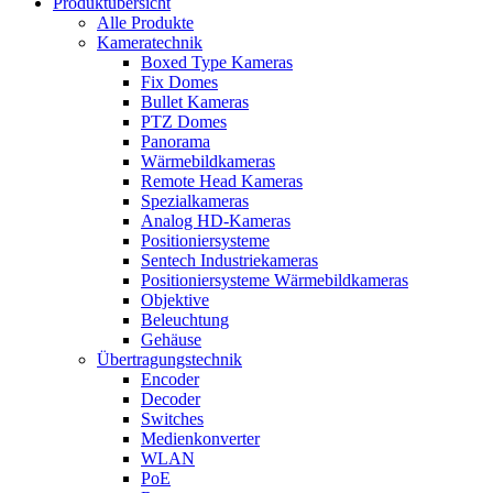
Produktübersicht
Alle Produkte
Kameratechnik
Boxed Type Kameras
Fix Domes
Bullet Kameras
PTZ Domes
Panorama
Wärmebildkameras
Remote Head Kameras
Spezialkameras
Analog HD-Kameras
Positioniersysteme
Sentech Industriekameras
Positioniersysteme Wärmebildkameras
Objektive
Beleuchtung
Gehäuse
Übertragungstechnik
Encoder
Decoder
Switches
Medienkonverter
WLAN
PoE