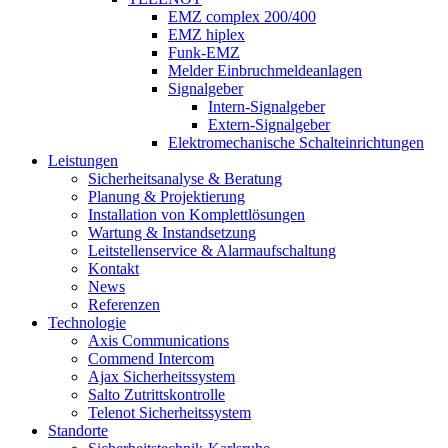
EMZ complex 200/400
EMZ hiplex
Funk-EMZ
Melder Einbruchmeldeanlagen
Signalgeber
Intern-Signalgeber
Extern-Signalgeber
Elektromechanische Schalteinrichtungen
Leistungen
Sicherheitsanalyse & Beratung
Planung & Projektierung​
Installation von Komplettlösungen
Wartung & Instandsetzung
Leitstellenservice & Alarmaufschaltung
Kontakt
News
Referenzen
Technologie
Axis Communications
Commend Intercom
Ajax Sicherheitssystem​
Salto Zutrittskontrolle
Telenot Sicherheitssystem
Standorte