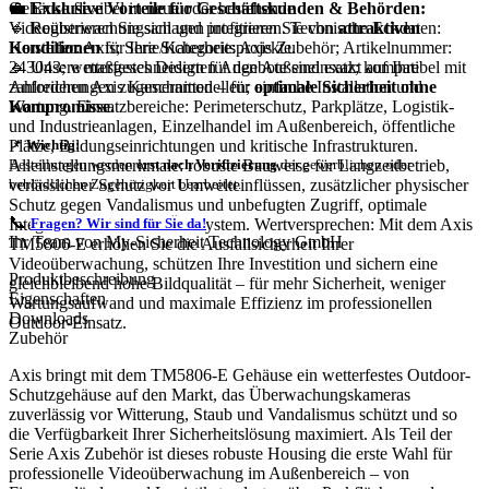
💼
Exklusive Vorteile für Geschäftskunden & Behörden:
Gehäuse flexibel in neue oder bestehende
🔹 Registrieren Sie sich und profitieren Sie von
attraktiven
Videoüberwachungsanlagen integrieren. Technische Eckdaten:
Konditionen
für Ihre Sicherheitsprojekte.
Hersteller: Axis; Serie/Kategorie: Axis Zubehör; Artikelnummer:
🔹 Unsere maßgeschneiderten Angebote sind exakt auf Ihre
243043; wetterfestes Design für den Außeneinsatz; kompatibel mit
Anforderungen zugeschnitten – für
optimale Sicherheit ohne
zahlreichen Axis Kameramodellen; einfache Installation und
Kompromisse.
Wartung. Einsatzbereiche: Perimeterschutz, Parkplätze, Logistik-
und Industrieanlagen, Einzelhandel im Außenbereich, öffentliche
Plätze, Bildungseinrichtungen und kritische Infrastrukturen.
📌
Wichtig:
Alleinstellungsmerkmale: robuste Bauweise für Langzeitbetrieb,
Bestellungen werden
erst nach Verifizierung
der gewerblichen oder
verlässlicher Schutz vor Umwelteinflüssen, zusätzlicher physischer
behördlichen Zugehörigkeit bearbeitet.
Schutz gegen Vandalismus und unbefugten Zugriff, optimale
📞
Integration in das Axis Ökosystem. Wertversprechen: Mit dem Axis
Fragen? Wir sind für Sie da!
Ihr Team von My-Sicherheit Technology GmbH
TM5806-E erhöhen Sie die Ausfallsicherheit Ihrer
Videoüberwachung, schützen Ihre Investition und sichern eine
Produktbeschreibung
gleichbleibend hohe Bildqualität – für mehr Sicherheit, weniger
Eigenschaften
Wartungsaufwand und maximale Effizienz im professionellen
Downloads
Outdoor-Einsatz.
Zubehör
Axis bringt mit dem TM5806-E Gehäuse ein wetterfestes Outdoor-
Schutzgehäuse auf den Markt, das Überwachungskameras
zuverlässig vor Witterung, Staub und Vandalismus schützt und so
die Verfügbarkeit Ihrer Sicherheitslösung maximiert. Als Teil der
Serie Axis Zubehör ist dieses robuste Housing die erste Wahl für
professionelle Videoüberwachung im Außenbereich – von