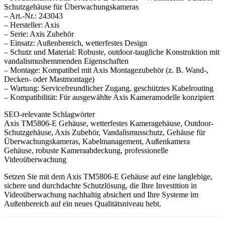
Schutzgehäuse für Überwachungskameras
– Art.-Nr.: 243043
– Hersteller: Axis
– Serie: Axis Zubehör
– Einsatz: Außenbereich, wetterfestes Design
– Schutz und Material: Robuste, outdoor-taugliche Konstruktion mit
vandalismushemmenden Eigenschaften
– Montage: Kompatibel mit Axis Montagezubehör (z. B. Wand-,
Decken- oder Mastmontage)
– Wartung: Servicefreundlicher Zugang, geschütztes Kabelrouting
– Kompatibilität: Für ausgewählte Axis Kameramodelle konzipiert
SEO-relevante Schlagwörter
Axis TM5806-E Gehäuse, wetterfestes Kameragehäuse, Outdoor-
Schutzgehäuse, Axis Zubehör, Vandalismusschutz, Gehäuse für
Überwachungskameras, Kabelmanagement, Außenkamera
Gehäuse, robuste Kameraabdeckung, professionelle
Videoüberwachung
Setzen Sie mit dem Axis TM5806-E Gehäuse auf eine langlebige,
sichere und durchdachte Schutzlösung, die Ihre Investition in
Videoüberwachung nachhaltig absichert und Ihre Systeme im
Außenbereich auf ein neues Qualitätsniveau hebt.