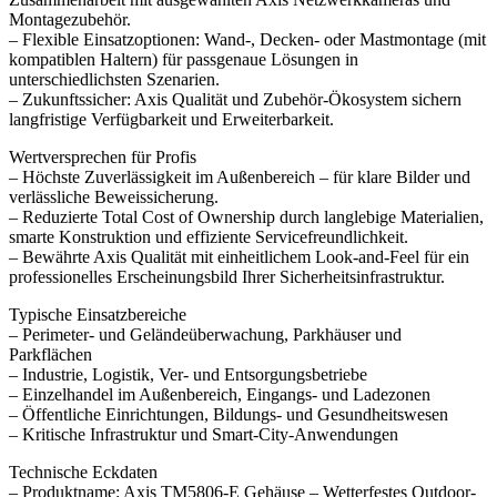
Montagezubehör.
– Flexible Einsatzoptionen: Wand-, Decken- oder Mastmontage (mit
kompatiblen Haltern) für passgenaue Lösungen in
unterschiedlichsten Szenarien.
– Zukunftssicher: Axis Qualität und Zubehör-Ökosystem sichern
langfristige Verfügbarkeit und Erweiterbarkeit.
Wertversprechen für Profis
– Höchste Zuverlässigkeit im Außenbereich – für klare Bilder und
verlässliche Beweissicherung.
– Reduzierte Total Cost of Ownership durch langlebige Materialien,
smarte Konstruktion und effiziente Servicefreundlichkeit.
– Bewährte Axis Qualität mit einheitlichem Look-and-Feel für ein
professionelles Erscheinungsbild Ihrer Sicherheitsinfrastruktur.
Typische Einsatzbereiche
– Perimeter- und Geländeüberwachung, Parkhäuser und
Parkflächen
– Industrie, Logistik, Ver- und Entsorgungsbetriebe
– Einzelhandel im Außenbereich, Eingangs- und Ladezonen
– Öffentliche Einrichtungen, Bildungs- und Gesundheitswesen
– Kritische Infrastruktur und Smart-City-Anwendungen
Technische Eckdaten
– Produktname: Axis TM5806-E Gehäuse – Wetterfestes Outdoor-