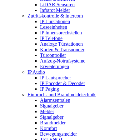
LiDAR Sensoren
Infrarot Melder
Zutrittskontrolle & Intercom
IP Türstationen
Leseeinheiten
IP Innensprechstellen
IP Telefone
Analoge Türstationen
Karten & Transponder
Türcontroller
Aufzug-Notrufsysteme
Erweiterungen
IP Audio
IP Lautsprecher
IP Encoder & Decoder
IP Paging
Einbruch- und Brandmeldetechnik
Alarmzentralen
Signalgeber
Melder
Signalgeber
Brandmelder
Komfort
Bewegungsmelder
TELENOT