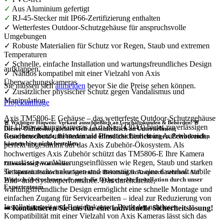
✓
Aus Aluminium gefertigt
✓
RJ-45-Stecker mit IP66-Zertifizierung enthalten
✓ Wetterfestes Outdoor-Schutzgehäuse für anspruchsvolle
Umgebungen
✓ Robuste Materialien für Schutz vor Regen, Staub und extremen
Temperaturen
✓ Schnelle, einfache Installation und wartungsfreundliches Design
aufklappen
✓ Nahtlos kompatibel mit einer Vielzahl von Axis
Überwachungskameras
Sie müssen sich
anmelden
bevor Sie die Preise sehen können.
✓ Zusätzlicher physischer Schutz gegen Vandalismus und
Manipulation
Projektanfrage
Axis TM5806-E Gehäuse – das wetterfeste Outdoor-Schutzgehäuse
🚨 Wichtiger Hinweis: Verkauf ausschließlich an Geschäftskunden & Behörden! 🚨
für Überwachungskameras (Art.-Nr. 243043) bietet zuverlässigen
Dieser Onlineshop richtet sich
ausschließlich
an Unternehmen,
Rundumschutz und maximale Einsatzsicherheit im Außenbereich,
Gewerbetreibende, Behörden und öffentliche Einrichtungen.
Privatkunden
können hier nicht bestellen.
perfekt abgestimmt auf das Axis Zubehör-Ökosystem. Als
hochwertiges Axis Zubehör schützt das TM5806-E Ihre Kamera
zuverlässig vor Witterungseinflüssen wie Regen, Staub und starken
❗
Hinweis für Privatkunden:
Temperaturschwankungen und unterstützt so eine dauerhaft stabile
Sie können dennoch eine
kostenlose Beratung
in Anspruch nehmen. Auf
Wunsch übernehmen wir auch die
fachgerechte Installation
durch unser
Bild- und Systemperformance. Das durchdachte,
Expertenteam.
wartungsfreundliche Design ermöglicht eine schnelle Montage und
einfachen Zugang für Servicearbeiten – ideal zur Reduzierung von
Installationszeit und Betriebskosten. Dank der nahtlosen
➡
Kontaktieren Sie uns für eine individuelle Sicherheitslösung!
Kompatibilität mit einer Vielzahl von Axis Kameras lässt sich das