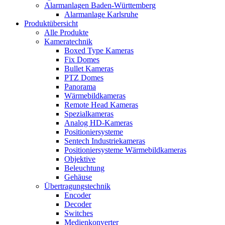
Alarmanlagen Baden-Württemberg
Alarmanlage Karlsruhe
Produktübersicht
Alle Produkte
Kameratechnik
Boxed Type Kameras
Fix Domes
Bullet Kameras
PTZ Domes
Panorama
Wärmebildkameras
Remote Head Kameras
Spezialkameras
Analog HD-Kameras
Positioniersysteme
Sentech Industriekameras
Positioniersysteme Wärmebildkameras
Objektive
Beleuchtung
Gehäuse
Übertragungstechnik
Encoder
Decoder
Switches
Medienkonverter