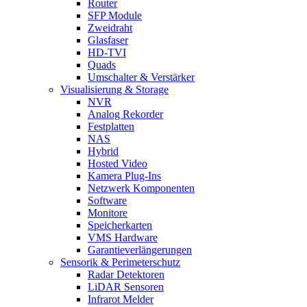
Router
SFP Module
Zweidraht
Glasfaser
HD-TVI
Quads
Umschalter & Verstärker
Visualisierung & Storage
NVR
Analog Rekorder
Festplatten
NAS
Hybrid
Hosted Video
Kamera Plug-Ins
Netzwerk Komponenten
Software
Monitore
Speicherkarten
VMS Hardware
Garantieverlängerungen
Sensorik & Perimeterschutz
Radar Detektoren
LiDAR Sensoren
Infrarot Melder