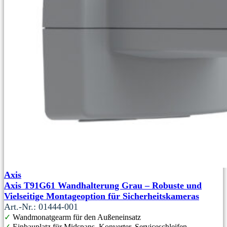
Axis
Axis T91G61 Wandhalterung Grau – Robuste und
Vielseitige Montageoption für Sicherheitskameras
Art.-Nr.: 01444-001
✓
Wandmonatgearm für den Außeneinsatz
✓
Einbauplatz für Midspans, Konverter, Serviceschleifen