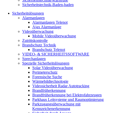
Sicherheitstechnik-Karlsruhe
Sicherheitstechnik-Baden-baden
Sicherheitslösungen
Alarmanlagen
Alarmanlagen Telenot
Ajax Alarmanlage
Videoüberwachung
Mobile Videoüberwachung
Zutrittskontrolle
Brandschutz Technik
Brandschutz Telenot
VIDEO- & SICHERHEITSSOFTWARE
Sprechanlagen
Spezielle Sicherheitslösungen
Solar Videoüberwachung
Perimeterschutz
Forensische Suche
Wärmebildtechnologie
Videosicherheit Radar Autotracking​
Brandfrüherkennung
Brandfrüherkennung bei Elektrofahrzeugen
Parkhaus Leitsysteme und Raumoptimierung
Parkzugangsüberwachung mit
Kennzeichenerkennung