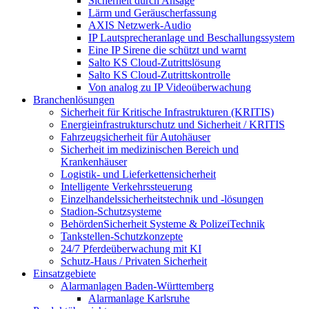
Sicherheit durch Ansage
Lärm und Geräuscherfassung
AXIS Netzwerk-Audio
IP Lautsprecheranlage und Beschallungssystem
Eine IP Sirene die schützt und warnt
Salto KS Cloud-Zutrittslösung
Salto KS Cloud-Zutrittskontrolle
Von analog zu IP Videoüberwachung
Branchenlösungen
Sicherheit für Kritische Infrastrukturen (KRITIS)
Energieinfrastrukturschutz und Sicherheit / KRITIS
Fahrzeugsicherheit für Autohäuser
Sicherheit im medizinischen Bereich und
Krankenhäuser
Logistik- und Lieferkettensicherheit
Intelligente Verkehrssteuerung
Einzelhandelssicherheitstechnik und -lösungen
Stadion-Schutzsysteme
BehördenSicherheit Systeme & PolizeiTechnik
Tankstellen-Schutzkonzepte​
24/7 Pferdeüberwachung mit KI
Schutz-Haus / Privaten Sicherheit
Einsatzgebiete
Alarmanlagen Baden-Württemberg
Alarmanlage Karlsruhe