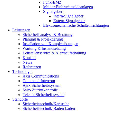
Funk-EMZ
Melder Einbruchmeldeanlagen
Signalgeber
Intern-Signalgeber
Extern-Signalgeber
Elektromechanische Schalteinrichtungen
Leistungen
Sicherheitsanalyse & Beratung
Planung & Projektierung​
Installation von Komplettlösungen
Wartung & Instandsetzung
Leitstellenservice & Alarmaufschaltung
Kontakt
News
Referenzen
Technologie
Axis Communications
Commend Intercom
Ajax Sicherheitssystem​
Salto Zutrittskontrolle
Telenot Sicherheitssystem
Standorte
Sicherheitstechnik-Karlsruhe
Sicherheitstechnik-Baden-baden