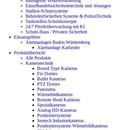
Intelligente Verkehrssteuerung
Einzelhandelssicherheitstechnik und -lösungen
Stadion-Schutzsysteme
BehördenSicherheit Systeme & PolizeiTechnik
Tankstellen-Schutzkonzepte​
24/7 Pferdeüberwachung mit KI
Schutz-Haus / Privaten Sicherheit
Einsatzgebiete
Alarmanlagen Baden-Württemberg
Alarmanlage Karlsruhe
Produktübersicht
Alle Produkte
Kameratechnik
Boxed Type Kameras
Fix Domes
Bullet Kameras
PTZ Domes
Panorama
Wärmebildkameras
Remote Head Kameras
Spezialkameras
Analog HD-Kameras
Positioniersysteme
Sentech Industriekameras
Positioniersysteme Wärmebildkameras