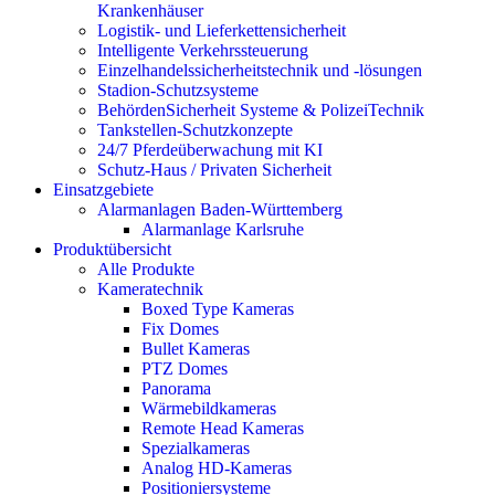
Krankenhäuser
Logistik- und Lieferkettensicherheit
Intelligente Verkehrssteuerung
Einzelhandelssicherheitstechnik und -lösungen
Stadion-Schutzsysteme
BehördenSicherheit Systeme & PolizeiTechnik
Tankstellen-Schutzkonzepte​
24/7 Pferdeüberwachung mit KI
Schutz-Haus / Privaten Sicherheit
Einsatzgebiete
Alarmanlagen Baden-Württemberg
Alarmanlage Karlsruhe
Produktübersicht
Alle Produkte
Kameratechnik
Boxed Type Kameras
Fix Domes
Bullet Kameras
PTZ Domes
Panorama
Wärmebildkameras
Remote Head Kameras
Spezialkameras
Analog HD-Kameras
Positioniersysteme