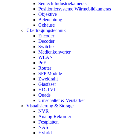
Sentech Industriekameras
Positioniersysteme Wärmebildkameras
Objektive
Beleuchtung
Gehäuse
Übertragungstechnik
Encoder
Decoder
Switches
Medienkonverter
WLAN
PoE
Router
SFP Module
Zweidraht
Glasfaser
HD-TVI
Quads
Umschalter & Verstärker
Visualisierung & Storage
NVR
Analog Rekorder
Festplatten
NAS
Hybrid