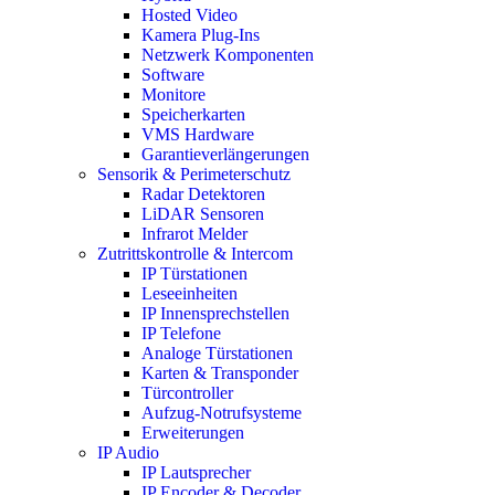
Hosted Video
Kamera Plug-Ins
Netzwerk Komponenten
Software
Monitore
Speicherkarten
VMS Hardware
Garantieverlängerungen
Sensorik & Perimeterschutz
Radar Detektoren
LiDAR Sensoren
Infrarot Melder
Zutrittskontrolle & Intercom
IP Türstationen
Leseeinheiten
IP Innensprechstellen
IP Telefone
Analoge Türstationen
Karten & Transponder
Türcontroller
Aufzug-Notrufsysteme
Erweiterungen
IP Audio
IP Lautsprecher
IP Encoder & Decoder